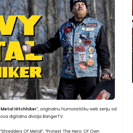
 Metal Hitchhiker
”, originalnu humorističku web seriju od
ova digitalna divizija BangerTV.
“Shredders Of Metal”, “Protest The Hero: Of Own