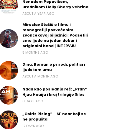
Nenadom Popovićem,
urednikom Helly Cherry vebzina
ABOUT A YEAR AGO
Miroslav Stašić o filmu i
monografiji posvećenim
Zvoncekovoj bilježnici: Podsetili
smo ljude na jedan dobar i
originalni bend | INTERVJU
5 MONTHS AGO
Dina: Roman o prirodi, politici i
ljudskom umu
ABOUT A MONTH AGO
Nada kao poslednja reč: „Prah“
Hjua Hauija i kraj trilogije Silos
8 DAYS AGO
„Osiris Rising“ – SF noar koji se
ne propušta
17 DAYS AGO