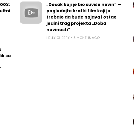
2003:
„Dečak koji je bio suviše nevin“ —
ultni
pogledajte kratki film koji je
trebalo da bude najava i ostao
jedini trag projekta „Doba
nevinosti“
HELLY CHERRY
3 MONTHS AGO
o
ik sa
r