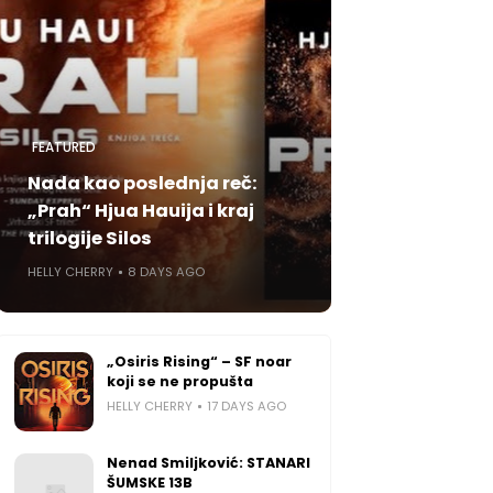
FEATURED
Nada kao poslednja reč:
„Prah“ Hjua Hauija i kraj
trilogije Silos
HELLY CHERRY
8 DAYS AGO
„Osiris Rising“ – SF noar
koji se ne propušta
HELLY CHERRY
17 DAYS AGO
Nenad Smiljković: STANARI
ŠUMSKE 13B