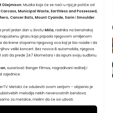
t Džejmison
. Muzika koja će se naći u njoj je potiče od
, Carcass, Municipal Waste, Earthless and Possessed,
 hero, Cancer Bats, Mount Cyanide, Sarin
i
Smoulder
.
 prati jedan dan u životu
Miča
, radnika na benzinskoj
 na napuštenu gitaru koja pripada njegovom omiljenom
 da krene stopama njegovog oca koji je bio roadie i da
jihov veliki koncert. Bez novca ili automobila, njegova
10 sati da pređe 247 kilometara i da ispuni svoju sudbinu.
Dan
, suosnivač Banger Filmsa, nagrađivani reditelj i
 zajednice.
rTV. Metalci će oduševiti ovom serijom – objasnio je
 ubistvebih melodija nekih neverovatnih bendova.
samo za metalce, mislim da će svi uživati.