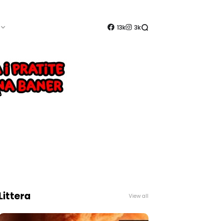
13k
3k
Littera
View all