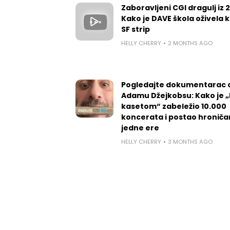
Zaboravljeni CGI dragulj iz 
Kako je DAVE škola oživela k
SF strip
HELLY CHERRY
2 MONTHS AGO
Pogledajte dokumentarac 
Adamu Džejkobsu: Kako je „l
kasetom“ zabeležio 10.000
koncerata i postao hroniča
jedne ere
HELLY CHERRY
3 MONTHS AGO