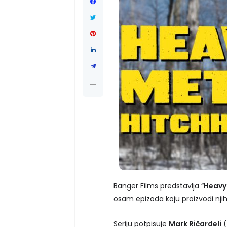
Banger Films predstavlja “
Heavy
osam epizoda koju proizvodi njih
Seriju potpisuje
Mark Ričardeli
(