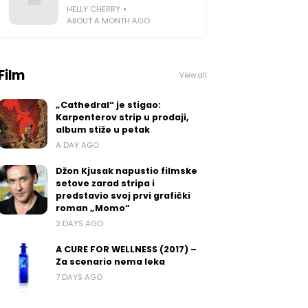
HELLY CHERRY
ABOUT A MONTH AGO
Film
View all
„Cathedral“ je stigao:
Karpenterov strip u prodaji,
album stiže u petak
A DAY AGO
Džon Kjusak napustio filmske
setove zarad stripa i
predstavio svoj prvi grafički
roman „Momo“
2 DAYS AGO
A CURE FOR WELLNESS (2017) –
Za scenario nema leka
7 DAYS AGO