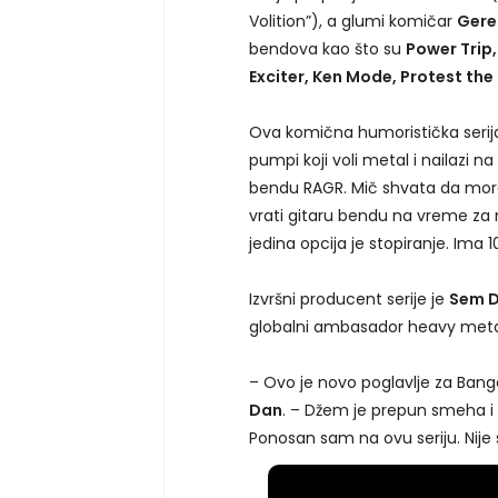
Volition”), a glumi komičar
Gere
bendova kao što su
Power Trip
Exciter, Ken Mode, Protest the
Ova komična humoristička serija
pumpi koji voli metal i nailazi
bendu RAGR. Mič shvata da mora
vrati gitaru bendu na vreme za n
jedina opcija je stopiranje. Ima 
Izvršni producent serije je
Sem 
globalni ambasador heavy metal
– Ovo je novo poglavlje za Bange
Dan
. – Džem je prepun smeha i
Ponosan sam na ovu seriju. Nije 