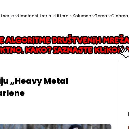
i serije
Umetnost i strip
Littera
Kolumne
Tema
O nama
iju „Heavy Metal
Darlene