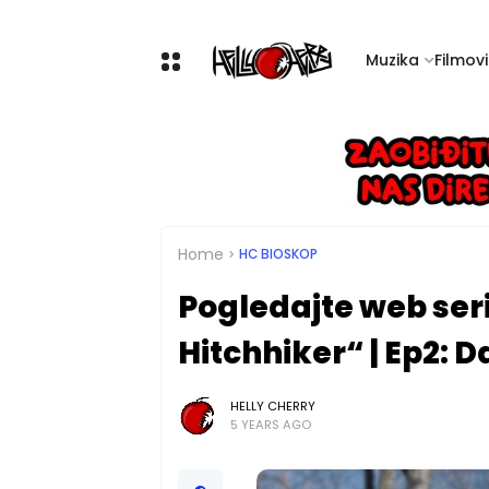
Muzika
Filmovi 
Home
HC BIOSKOP
Pogledajte web ser
Hitchhiker“ | Ep2: 
HELLY CHERRY
5 YEARS AGO