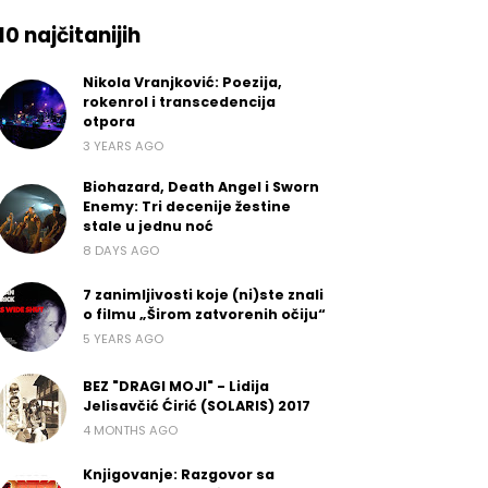
10 najčitanijih
Nikola Vranjković: Poezija,
rokenrol i transcedencija
otpora
3 YEARS AGO
Biohazard, Death Angel i Sworn
Enemy: Tri decenije žestine
stale u jednu noć
8 DAYS AGO
7 zanimljivosti koje (ni)ste znali
o filmu „Širom zatvorenih očiju“
5 YEARS AGO
BEZ "DRAGI MOJI" - Lidija
Jelisavčić Ćirić (SOLARIS) 2017
4 MONTHS AGO
Knjigovanje: Razgovor sa