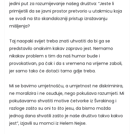
jedini put za razumijevanje našeg društva: “Jeste li
primijetili da se javni prostor pretvorio u utakmicu koja
se svodi na što skandalozniji pristup izražavanju
mišljenja?
Taj naopaki svijet treba znati uhvatiti da bi ga se
predstavilo onakvim kakav zapravo jest. Nemamo
nikakav problem s tim da naš humor bude i
provokativan, pa čak i da s vremena na vrijeme zaboli,
jer samo tako će dotaći tamo gdje treba.
Mi se bavimo umjetnošću, a umjetnost ne diskriminira,
ne moralizira i ne osuđuje, nego pokušava razumjeti. Mi
pokušavamo shvatiti motive četvorke iz Švrakinog i
razloge zašto su oni to što jesu, da bismo možda
jednog dana shvatili zašto je naše društvo takvo kakvo
jest”, izjavili su momci iz Helem Nejse.