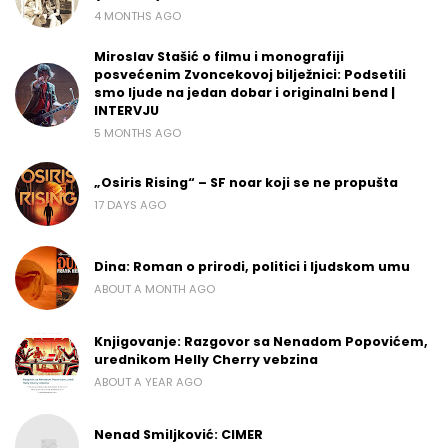
4 MONTHS AGO
Miroslav Stašić o filmu i monografiji
posvećenim Zvoncekovoj bilježnici: Podsetili
smo ljude na jedan dobar i originalni bend |
INTERVJU
5 MONTHS AGO
„Osiris Rising“ – SF noar koji se ne propušta
17 DAYS AGO
Dina: Roman o prirodi, politici i ljudskom umu
ABOUT A MONTH AGO
Knjigovanje: Razgovor sa Nenadom Popovićem,
urednikom Helly Cherry vebzina
ABOUT A YEAR AGO
Nenad Smiljković: CIMER