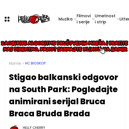
Filmovi
Umetnost
Muzika
Litte
i serije
i strip
Home
HC BIOSKOP
Stigao balkanski odgovor
na South Park: Pogledajte
animirani serijal Bruca
Braca Bruda Brada
HELLY CHERRY