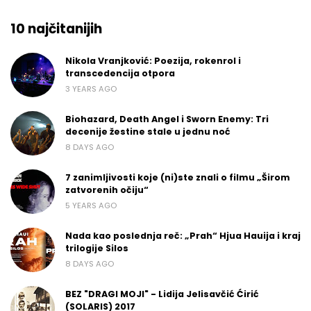
10 najčitanijih
Nikola Vranjković: Poezija, rokenrol i
transcedencija otpora
3 YEARS AGO
Biohazard, Death Angel i Sworn Enemy: Tri
decenije žestine stale u jednu noć
8 DAYS AGO
7 zanimljivosti koje (ni)ste znali o filmu „Širom
zatvorenih očiju“
5 YEARS AGO
Nada kao poslednja reč: „Prah“ Hjua Hauija i kraj
trilogije Silos
8 DAYS AGO
BEZ "DRAGI MOJI" - Lidija Jelisavčić Ćirić
(SOLARIS) 2017