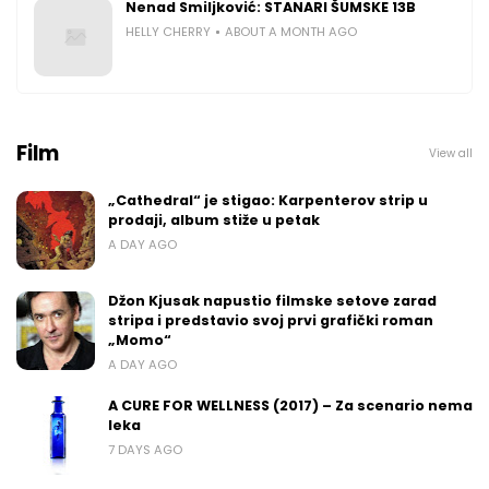
Nenad Smiljković: STANARI ŠUMSKE 13B
HELLY CHERRY
ABOUT A MONTH AGO
Film
View all
„Cathedral“ je stigao: Karpenterov strip u
prodaji, album stiže u petak
A DAY AGO
Džon Kjusak napustio filmske setove zarad
stripa i predstavio svoj prvi grafički roman
„Momo“
A DAY AGO
A CURE FOR WELLNESS (2017) – Za scenario nema
leka
7 DAYS AGO