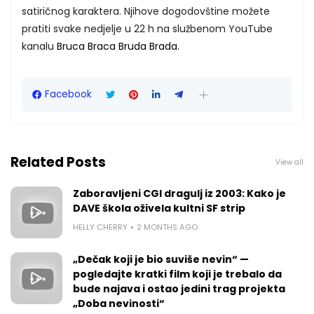
satiričnog karaktera. Njihove dogodovštine možete
pratiti svake nedjelje u 22 h na službenom YouTube
kanalu
Bruca Braca Bruda Brada.
Facebook
Related Posts
View all
Zaboravljeni CGI dragulj iz 2003: Kako je
DAVE škola oživela kultni SF strip
HELLY CHERRY
2 MONTHS AGO
„Dečak koji je bio suviše nevin“ —
pogledajte kratki film koji je trebalo da
bude najava i ostao jedini trag projekta
„Doba nevinosti“