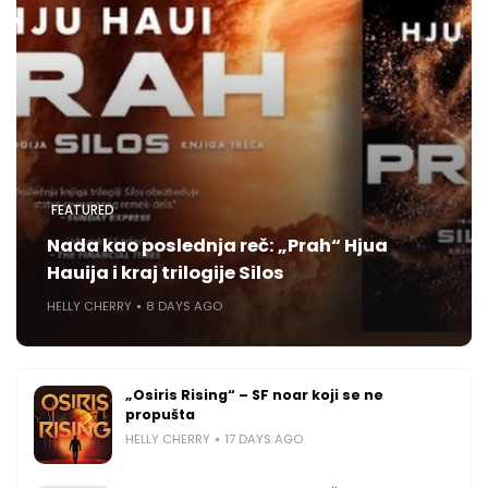
FEATURED
Nada kao poslednja reč: „Prah“ Hjua
Hauija i kraj trilogije Silos
HELLY CHERRY
8 DAYS AGO
„Osiris Rising“ – SF noar koji se ne
propušta
HELLY CHERRY
17 DAYS AGO