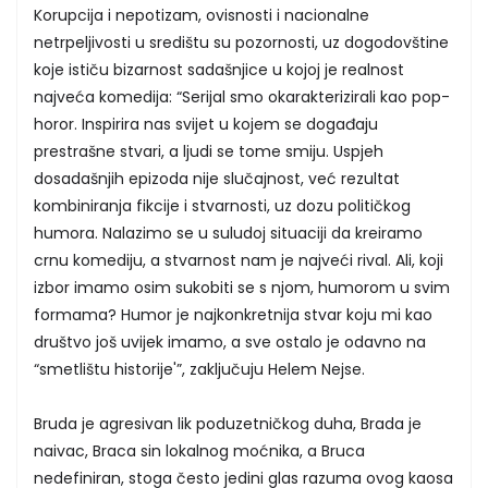
Korupcija i nepotizam, ovisnosti i nacionalne
netrpeljivosti u središtu su pozornosti, uz dogodovštine
koje ističu bizarnost sadašnjice u kojoj je realnost
najveća komedija: “Serijal smo okarakterizirali kao pop-
horor. Inspirira nas svijet u kojem se događaju
prestrašne stvari, a ljudi se tome smiju. Uspjeh
dosadašnjih epizoda nije slučajnost, već rezultat
kombiniranja fikcije i stvarnosti, uz dozu političkog
humora. Nalazimo se u suludoj situaciji da kreiramo
crnu komediju, a stvarnost nam je najveći rival. Ali, koji
izbor imamo osim sukobiti se s njom, humorom u svim
formama? Humor je najkonkretnija stvar koju mi kao
društvo još uvijek imamo, a sve ostalo je odavno na
“smetlištu historije'”, zaključuju Helem Nejse.
Bruda je agresivan lik poduzetničkog duha, Brada je
naivac, Braca sin lokalnog moćnika, a Bruca
nedefiniran, stoga često jedini glas razuma ovog kaosa