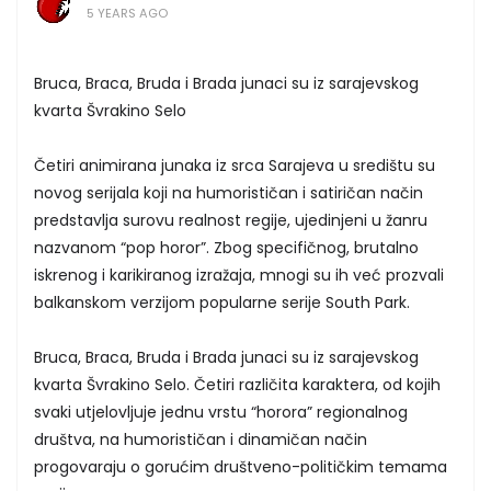
5 YEARS AGO
Bruca, Braca, Bruda i Brada junaci su iz sarajevskog
kvarta Švrakino Selo
Četiri animirana junaka iz srca Sarajeva u središtu su
novog serijala koji na humorističan i satiričan način
predstavlja surovu realnost regije, ujedinjeni u žanru
nazvanom “pop horor”. Zbog specifičnog, brutalno
iskrenog i karikiranog izražaja, mnogi su ih već prozvali
balkanskom verzijom popularne serije South Park.
Bruca, Braca, Bruda i Brada junaci su iz sarajevskog
kvarta Švrakino Selo. Četiri različita karaktera, od kojih
svaki utjelovljuje jednu vrstu “horora” regionalnog
društva, na humorističan i dinamičan način
progovaraju o gorućim društveno-političkim temama