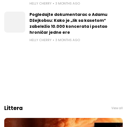
HELLY CHERRY
3 MONTHS AGO
Pogledajte dokumentarac o Adamu
Džejkobsu: Kako je „lik sa kasetom“
zabeležio 10.000 koncerata i postao
hroničar jedne ere
HELLY CHERRY
3 MONTHS AGO
Littera
View all