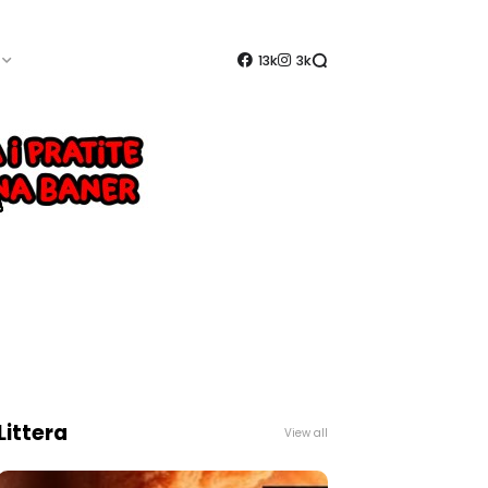
13k
3k
Littera
View all