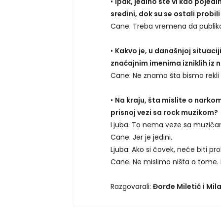
•
Ipak, jedino ste vi kao pojed
sredini, dok su se ostali probili
Cane: Treba vremena da publika
•
Kakvo je, u današnjoj situaci
značajnim imenima izniklih iz 
Cane: Ne znamo šta bismo rekli
•
Na kraju, šta mislite o narkoma
prisnoj vezi sa rock muzikom?
Ljuba: To nema veze sa muzičari
Cane: Jer je jedini.
Ljuba: Ako si čovek, neće biti pr
Cane: Ne mislimo ništa o tome.
Razgovarali:
Đorđe Miletić
i
Mila