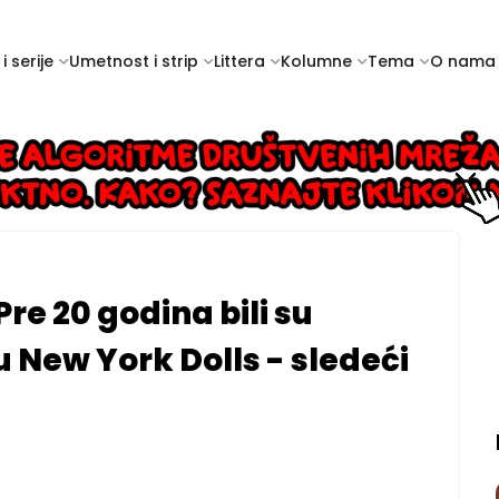
i serije
Umetnost i strip
Littera
Kolumne
Tema
O nama
Pre 20 godina bili su
 su New York Dolls - sledeći