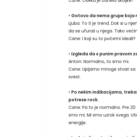
Cane: Oseka je odnela školjke!
•
Gotovo da nema grupe koja n
Ljuba: To ti je trend. Dok si u 
da se ufuraš u njega. Tako većin
Cane: I koji su to početni ideali?
•
Izgleda da s punim pravom zas
Anton: Normalno, to smo mi.
Cane: Upijamo mnoge stvari sa 
svest.
•
Po nekim indikacijama, treba
potrese rock.
Cane: Pa to je normalno. Pre 20 go
smo mi. Mi smo uzrok svega. Ut
energije.