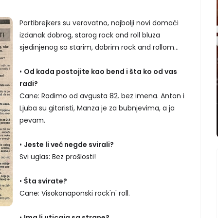
Partibrejkers su verovatno, najbolji novi domaći
izdanak dobrog, starog rock and roll bluza
sjedinjenog sa starim, dobrim rock and rollom...
•
Od kada postojite kao bend i šta ko od vas
radi?
Cane: Radimo od avgusta 82. bez imena. Anton i
Ljuba su gitaristi, Manza je za bubnjevima, a ja
pevam.
•
Jeste li već negde svirali?
Svi uglas: Bez prošlosti!
•
Šta svirate?
Cane: Visokonaponski rock'n' roll.
•
Ima li uticaja sa strane?