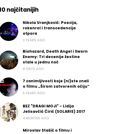
10 najčitanijih
Nikola Vranjković: Poezija,
rokenrol i transcedencija
otpora
3 YEARS AGO
Biohazard, Death Angel i Sworn
Enemy: Tri decenije žestine
stale u jednu noć
8 DAYS AGO
7 zanimljivosti koje (ni)ste znali
o filmu „Širom zatvorenih očiju“
5 YEARS AGO
BEZ "DRAGI MOJI" - Lidija
Jelisavčić Ćirić (SOLARIS) 2017
4 MONTHS AGO
Miroslav Stašić o filmu i