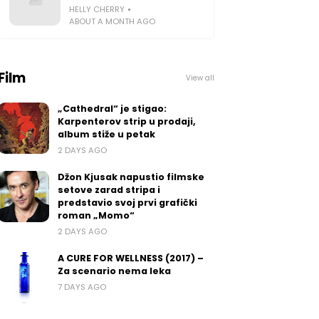
HELLY CHERRY
ABOUT A MONTH AGO
Film
View all
„Cathedral“ je stigao:
Karpenterov strip u prodaji,
album stiže u petak
2 DAYS AGO
Džon Kjusak napustio filmske
setove zarad stripa i
predstavio svoj prvi grafički
roman „Momo“
2 DAYS AGO
A CURE FOR WELLNESS (2017) –
Za scenario nema leka
7 DAYS AGO