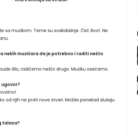
e sa muzikom. Teme su svakidašnje. Čist život. Ne
anu.
ima nekih muzičara da je potrebno i raditi nešto
 bude išlo, radićemo nešto drugo. Muziku osećamo.
ki ugovor?
rovatno!
o od njih ne prati nove stvari. Možda ponekad slušaju
g talasa?