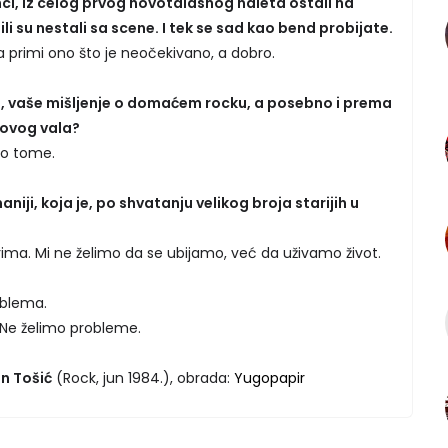
inci, iz celog prvog novotalasnog naleta ostali na
 ili su nestali sa scene. I tek se sad kao bend probijate.
 primi ono što je neočekivano, a dobro.
ji, vaše mišljenje o domaćem rocku, a posebno i prema
novog vala?
 o tome.
niji, koja je, po shvatanju velikog broja starijih u
ma. Mi ne želimo da se ubijamo, već da uživamo život.
oblema.
 Ne želimo probleme.
n Tošić
(Rock, jun 1984.), obrada:
Yugopapir