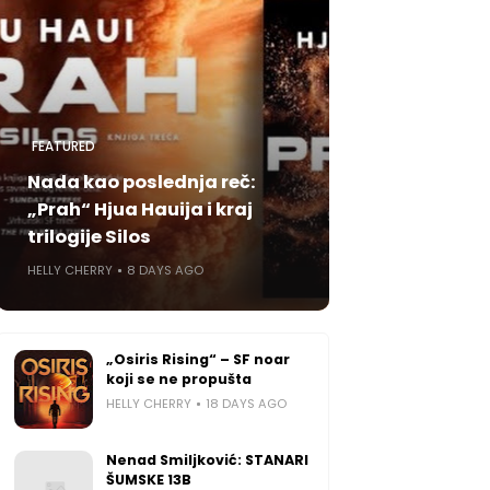
FEATURED
Nada kao poslednja reč:
„Prah“ Hjua Hauija i kraj
trilogije Silos
HELLY CHERRY
8 DAYS AGO
„Osiris Rising“ – SF noar
koji se ne propušta
HELLY CHERRY
18 DAYS AGO
Nenad Smiljković: STANARI
ŠUMSKE 13B