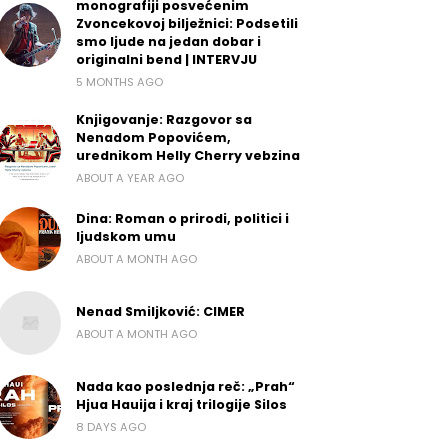
monografiji posvećenim
Zvoncekovoj bilježnici: Podsetili
smo ljude na jedan dobar i
originalni bend | INTERVJU
5 MONTHS AGO
Knjigovanje: Razgovor sa
Nenadom Popovićem,
urednikom Helly Cherry vebzina
ABOUT A YEAR AGO
Dina: Roman o prirodi, politici i
ljudskom umu
ABOUT A MONTH AGO
Nenad Smiljković: CIMER
ABOUT A MONTH AGO
Nada kao poslednja reč: „Prah“
Hjua Hauija i kraj trilogije Silos
8 DAYS AGO