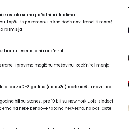
ije ostala verna početnim idealima.
njemu, tapšu te po ramenu, a kad dođe novi trend, ti moraš
a razmišlja.
tupate esencijalni rock'n'roll.
strane, i pravimo magičnu mešavinu. Rock'n'roll menja
lo bi da za 2-3 godine (najduže) dođe nešto novo, da
dina bili su Stonesi, pre 10 bili su New York Dolls, sledeći
ičemo na neke bendove totalno nesvesno, na bazi čiste