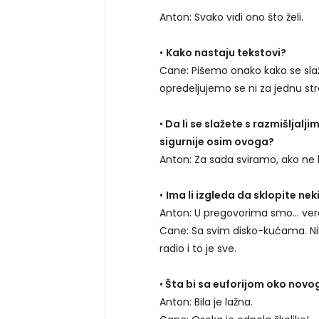
Anton: Svako vidi ono što želi.
•
Kako nastaju tekstovi?
Cane: Pišemo onako kako se slaž
opredeljujemo se ni za jednu str
•
Da li se slažete s razmišljalj
sigurnije osim ovoga?
Anton: Za sada sviramo, ako ne
•
Ima li izgleda da sklopite ne
Anton: U pregovorima smo... ve
Cane: Sa svim disko-kućama. Nik
radio i to je sve.
•
Šta bi sa euforijom oko novo
Anton: Bila je lažna.