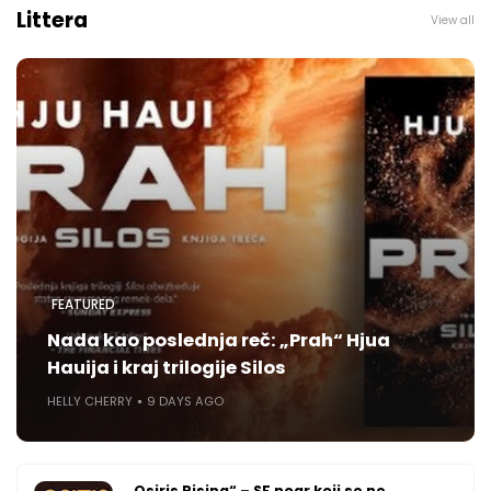
Littera
View all
FEATURED
Nada kao poslednja reč: „Prah“ Hjua
Hauija i kraj trilogije Silos
HELLY CHERRY
9 DAYS AGO
„Osiris Rising“ – SF noar koji se ne