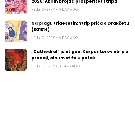
2026: Akirin broj za prosperitet stripa
HELLY CHERRY
A DAY AGO
Na pragu tridesetih: Strip priča o Drakčetu
(S01E14)
HELLY CHERRY
A DAY AGO
„Cathedral“ je stigao: Karpenterov strip u
prodaji, album stiže u petak
HELLY CHERRY
3 DAYS AGO