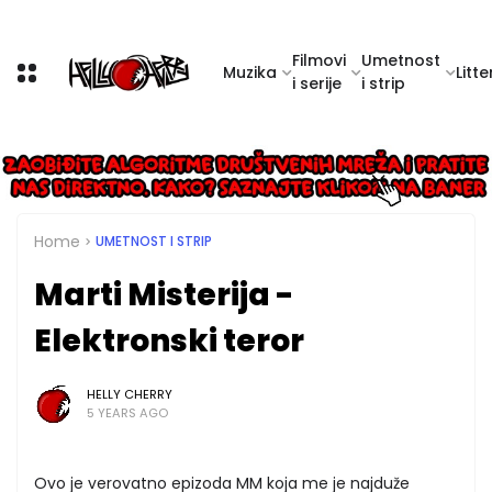
Filmovi
Umetnost
Muzika
Litte
i serije
i strip
Home
UMETNOST I STRIP
Marti Misterija -
Elektronski teror
HELLY CHERRY
5 YEARS AGO
Ovo je verovatno epizoda MM koja me je najduže