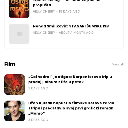
propušta
HELLY CHERRY
19 DAYS AGO
Nenad Smiljković: STANARI ŠUMSKE 13B
HELLY CHERRY
ABOUT A MONTH AGO
Film
View all
„Cathedral“ je stigao: Karpenterov strip u
prodaji, album stiže u petak
3 DAYS AGO
Džon Kjusak napustio filmske setove zarad
stripa i predstavio svoj prvi grafički roman
„Momo“
3 DAYS AGO