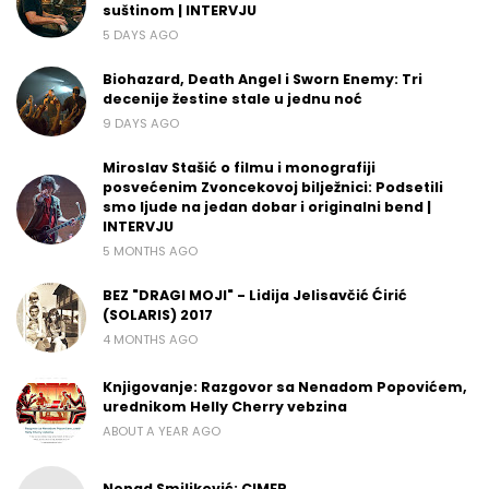
suštinom | INTERVJU
5 DAYS AGO
Biohazard, Death Angel i Sworn Enemy: Tri
decenije žestine stale u jednu noć
9 DAYS AGO
Miroslav Stašić o filmu i monografiji
posvećenim Zvoncekovoj bilježnici: Podsetili
smo ljude na jedan dobar i originalni bend |
INTERVJU
5 MONTHS AGO
BEZ "DRAGI MOJI" - Lidija Jelisavčić Ćirić
(SOLARIS) 2017
4 MONTHS AGO
Knjigovanje: Razgovor sa Nenadom Popovićem,
urednikom Helly Cherry vebzina
ABOUT A YEAR AGO
Nenad Smiljković: CIMER