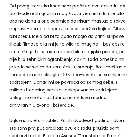
Od prvog trenutka kada sam pročitao ovu epizodu, pa
do dvadesetih godina mog života verujem da nije bilo
ako ne dana a ono sedmice da nisam maštao o takvoj
napravi - samo o napravi koja bi sadržala knjige. Čitavu
biblioteku. Ideja da bi to čudo moglo da primi stripove
ili čak filmove bila mi je to wild to imagine - bez obzira
na to što je ta sprava u stripu bila magijske prirode, pa
nije bilo tehničkih ograničenja čak ni tada. Smešno mi
je kada se setim da sam čak i u srednjoj školi maštao o
tome da imam okruglo 100 video-kaseta sa snimljenim
sadržajem. Danas mi se povraća od samog sebe, s
milion streaming servisa i bekapovanim sadržajem
celog interneta na stotinama dvdova uredno
arhiviranih u zvona i koferčiće.
Uglavnom, eto - tablet. Punih dvadeset godina nakon
što sam prvi put pročitao ovu epizodu, priuštio sam
sebi prvi tablet. Bio je to Asusov "Transformer Prajm",