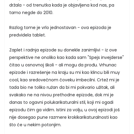
držala - od trenutka kada je objavljena kod nas, pa
tamo negde do 2010.
Razlog tome je vrlo jednostavan - ova epizoda je
predvidela tablet.
Zaplet i radnja epizode su donekle zanimljivi - iz ove
perspektive ne onoliko kao kada sam "Spejs invejderse"
čitao u osnovnoj školi - ali mogu da prođu. Vrhunac
epizode i razrešenje na kraju su mi kao klincu bili muy
cool, kao sredovečnom čoveku imbecilni. Crtež mi je
tada bio ne toliko ružan da bi mi pokvario užitak, ali
svakako ne na nivou prethodne epizode, dok mi je
danas to ogavni polukarikaturalni stil, koji mi ogadi
epizodu čim ga vidim. Istini za volju, u ovoj epizodi još
nije dosegao pune razmere krokikarikaturalnosti kao
što će u nekim potonjim.