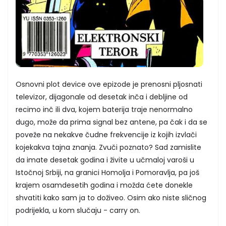
Osnovni plot device ove epizode je prenosni pljosnati
televizor, dijagonale od desetak inča i debljine od
recimo inč ili dva, kojem baterija traje nenormalno
dugo, može da prima signal bez antene, pa čak i da se
poveže na nekakve čudne frekvencije iz kojih izvlači
kojekakva tajna znanja. Zvuči poznato? Sad zamislite
da imate desetak godina i živite u učmaloj varoši u
Istočnoj Srbiji, na granici Homolja i Pomoravlja, pa još
krajem osamdesetih godina i možda ćete donekle
shvatiti kako sam ja to doživeo. Osim ako niste sličnog
podrijekla, u kom slučaju - carry on.