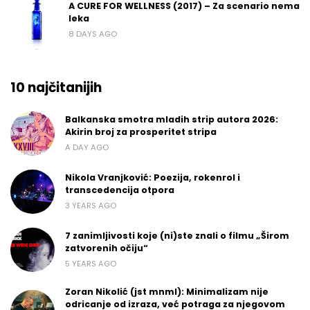
A CURE FOR WELLNESS (2017) – Za scenario nema
leka
8 DAYS AGO
10 najčitanijih
Balkanska smotra mladih strip autora 2026:
Akirin broj za prosperitet stripa
A DAY AGO
Nikola Vranjković: Poezija, rokenrol i
transcedencija otpora
3 YEARS AGO
7 zanimljivosti koje (ni)ste znali o filmu „Širom
zatvorenih očiju“
5 YEARS AGO
Zoran Nikolić (jst mnml): Minimalizam nije
odricanje od izraza, već potraga za njegovom