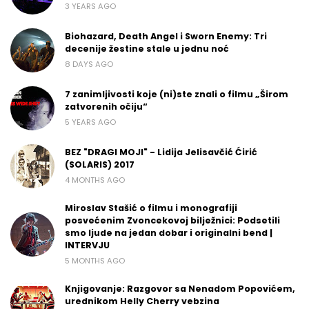
3 YEARS AGO
Biohazard, Death Angel i Sworn Enemy: Tri
decenije žestine stale u jednu noć
8 DAYS AGO
7 zanimljivosti koje (ni)ste znali o filmu „Širom
zatvorenih očiju“
5 YEARS AGO
BEZ "DRAGI MOJI" - Lidija Jelisavčić Ćirić
(SOLARIS) 2017
4 MONTHS AGO
Miroslav Stašić o filmu i monografiji
posvećenim Zvoncekovoj bilježnici: Podsetili
smo ljude na jedan dobar i originalni bend |
INTERVJU
5 MONTHS AGO
Knjigovanje: Razgovor sa Nenadom Popovićem,
urednikom Helly Cherry vebzina