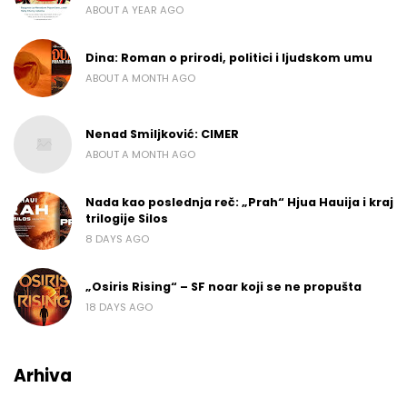
ABOUT A YEAR AGO
Dina: Roman o prirodi, politici i ljudskom umu
ABOUT A MONTH AGO
Nenad Smiljković: CIMER
ABOUT A MONTH AGO
Nada kao poslednja reč: „Prah“ Hjua Hauija i kraj
trilogije Silos
8 DAYS AGO
„Osiris Rising“ – SF noar koji se ne propušta
18 DAYS AGO
Arhiva