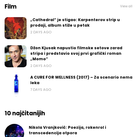
Film
View all
„Cathedral“ je stigao: Karpenterov strip u
prodaji, album stiže u petak
2 DAYS AGO
Džon Kjusak napustio filmske setove zarad
stripa i predstavio svoj prvi grafički roman
„Momo“
2 DAYS AGO
A CURE FOR WELLNESS (2017) – Za scenario nema
leka
7 DAYS AGO
10 najčitanijih
Nikola Vranjković: Poezija, rokenrol i
transcedencija otpora