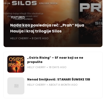
FEATURED
Nada kao poslednja reč: „Prah“ Hjua
Hauija i kraj trilogije Silos
HELLY CHERRY
8 DAYS AGO
„Osiris Rising“ – SF noar koji se ne
propušta
HELLY CHERRY
18 DAYS AGO
Nenad Smiljković: STANARI ŠUMSKE 13B
HELLY CHERRY
ABOUT A MONTH AGO