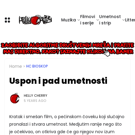
Filmovi
Umetnost
Muzika
Litte
i serije
i strip
Home
HC BIOSKOP
Uspon i pad umetnosti
HELLY CHERRY
5 YEARS AGO
Kratak i smešan film, o pećinskom čoveku koji slučajno
pronalazi i stvara umetnost. Medjutim ranije nego što
je očekivao, on otkriva gde će ga njegov nov izum