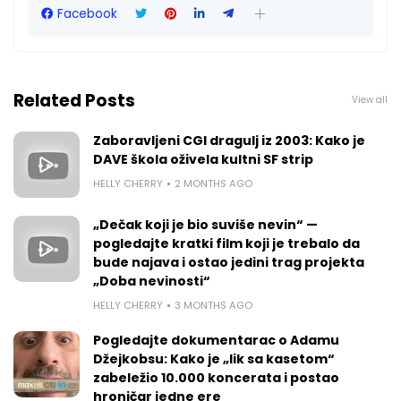
Facebook
Related Posts
View all
Zaboravljeni CGI dragulj iz 2003: Kako je
DAVE škola oživela kultni SF strip
HELLY CHERRY
2 MONTHS AGO
„Dečak koji je bio suviše nevin“ —
pogledajte kratki film koji je trebalo da
bude najava i ostao jedini trag projekta
„Doba nevinosti“
HELLY CHERRY
3 MONTHS AGO
Pogledajte dokumentarac o Adamu
Džejkobsu: Kako je „lik sa kasetom“
zabeležio 10.000 koncerata i postao
hroničar jedne ere