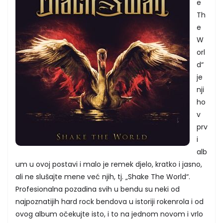
e
Th
e
W
orl
d“
je
nji
ho
v
prv
i
alb
um u ovoj postavi i malo je remek djelo, kratko i jasno,
ali ne slušajte mene već njih, tj. „Shake The World“.
Profesionalna pozadina svih u bendu su neki od
najpoznatijih hard rock bendova u istoriji rokenrola i od
ovog album očekujte isto, i to na jednom novom i vrlo