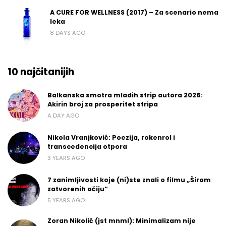
A CURE FOR WELLNESS (2017) – Za scenario nema
leka
8 DAYS AGO
10 najčitanijih
Balkanska smotra mladih strip autora 2026:
Akirin broj za prosperitet stripa
A DAY AGO
Nikola Vranjković: Poezija, rokenrol i
transcedencija otpora
3 YEARS AGO
7 zanimljivosti koje (ni)ste znali o filmu „Širom
zatvorenih očiju“
5 YEARS AGO
Zoran Nikolić (jst mnml): Minimalizam nije