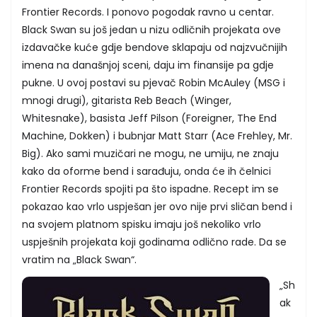
Frontier Records. I ponovo pogodak ravno u centar.
Black Swan su još jedan u nizu odličnih projekata ove
izdavačke kuće gdje bendove sklapaju od najzvučnijih
imena na današnjoj sceni, daju im finansije pa gdje
pukne. U ovoj postavi su pjevač Robin McAuley (MSG i
mnogi drugi), gitarista Reb Beach (Winger,
Whitesnake), basista Jeff Pilson (Foreigner, The End
Machine, Dokken) i bubnjar Matt Starr (Ace Frehley, Mr.
Big). Ako sami muzičari ne mogu, ne umiju, ne znaju
kako da oforme bend i sarađuju, onda će ih čelnici
Frontier Records spojiti pa što ispadne. Recept im se
pokazao kao vrlo uspješan jer ovo nije prvi sličan bend i
na svojem platnom spisku imaju još nekoliko vrlo
uspješnih projekata koji godinama odlično rade. Da se
vratim na „Black Swan“.
„Sh
ak