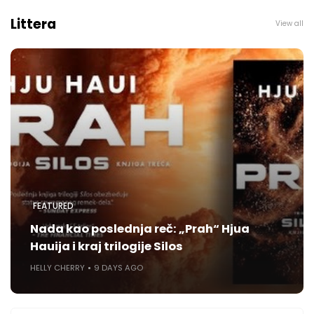
Littera
View all
FEATURED
Nada kao poslednja reč: „Prah“ Hjua
Hauija i kraj trilogije Silos
HELLY CHERRY
9 DAYS AGO