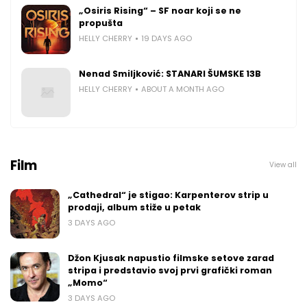
„Osiris Rising“ – SF noar koji se ne
propušta
HELLY CHERRY
19 DAYS AGO
Nenad Smiljković: STANARI ŠUMSKE 13B
HELLY CHERRY
ABOUT A MONTH AGO
Film
View all
„Cathedral“ je stigao: Karpenterov strip u
prodaji, album stiže u petak
3 DAYS AGO
Džon Kjusak napustio filmske setove zarad
stripa i predstavio svoj prvi grafički roman
„Momo“
3 DAYS AGO