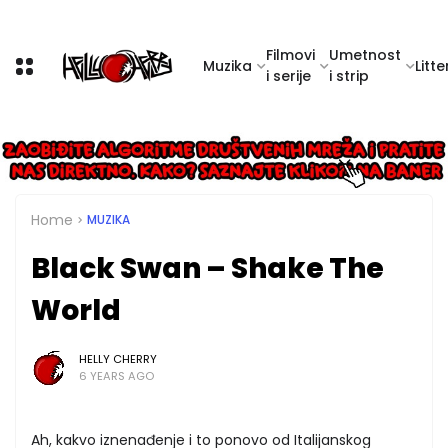
Filmovi
Umetnost
Muzika
Litte
i serije
i strip
Home
MUZIKA
Black Swan – Shake The
World
HELLY CHERRY
6 YEARS AGO
Ah, kakvo iznenađenje i to ponovo od Italijanskog