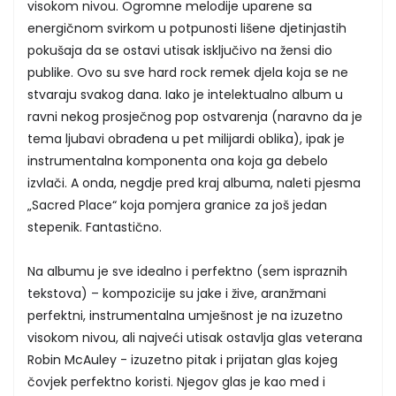
visokom nivou. Ogromne melodije uparene sa
energičnom svirkom u potpunosti lišene djetinjastih
pokušaja da se ostavi utisak isključivo na žensi dio
publike. Ovo su sve hard rock remek djela koja se ne
stvaraju svakog dana. Iako je intelektualno album u
ravni nekog prosječnog pop ostvarenja (naravno da je
tema ljubavi obrađena u pet milijardi oblika), ipak je
instrumentalna komponenta ona koja ga debelo
izvlači. A onda, negdje pred kraj albuma, naleti pjesma
„Sacred Place“ koja pomjera granice za još jedan
stepenik. Fantastično.
Na albumu je sve idealno i perfektno (sem ispraznih
tekstova) – kompozicije su jake i žive, aranžmani
perfektni, instrumentalna umješnost je na izuzetno
visokom nivou, ali najveći utisak ostavlja glas veterana
Robin McAuley - izuzetno pitak i prijatan glas kojeg
čovjek perfektno koristi. Njegov glas je kao med i