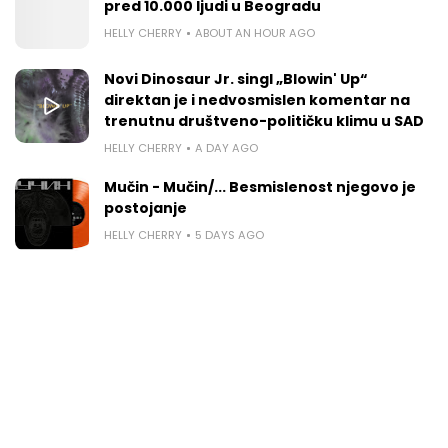
pred 10.000 ljudi u Beogradu
HELLY CHERRY
ABOUT AN HOUR AGO
Novi Dinosaur Jr. singl „Blowin' Up“
direktan je i nedvosmislen komentar na
trenutnu društveno-političku klimu u SAD
HELLY CHERRY
A DAY AGO
Mučin - Mučin/... Besmislenost njegovo je
postojanje
HELLY CHERRY
5 DAYS AGO