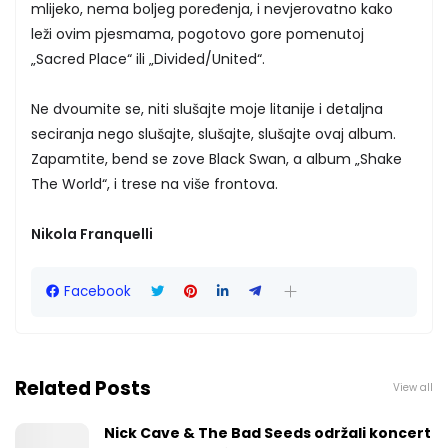
mlijeko, nema boljeg poređenja, i nevjerovatno kako
leži ovim pjesmama, pogotovo gore pomenutoj
„Sacred Place“ ili „Divided/United“.
Ne dvoumite se, niti slušajte moje litanije i detaljna
seciranja nego slušajte, slušajte, slušajte ovaj album.
Zapamtite, bend se zove Black Swan, a album „Shake
The World“, i trese na više frontova.
Nikola Franquelli
Facebook
Related Posts
View all
Nick Cave & The Bad Seeds održali koncert