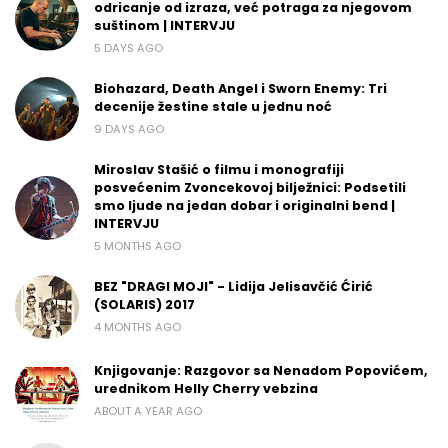
odricanje od izraza, već potraga za njegovom
suštinom | INTERVJU
5 DAYS AGO
Biohazard, Death Angel i Sworn Enemy: Tri
decenije žestine stale u jednu noć
9 DAYS AGO
Miroslav Stašić o filmu i monografiji
posvećenim Zvoncekovoj bilježnici: Podsetili
smo ljude na jedan dobar i originalni bend |
INTERVJU
5 MONTHS AGO
BEZ "DRAGI MOJI" - Lidija Jelisavčić Ćirić
(SOLARIS) 2017
4 MONTHS AGO
Knjigovanje: Razgovor sa Nenadom Popovićem,
urednikom Helly Cherry vebzina
ABOUT A YEAR AGO