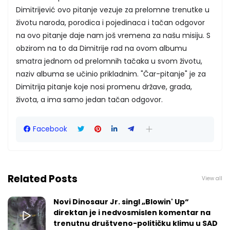
Dimitrijević ovo pitanje vezuje za prelomne trenutke u
životu naroda, porodica i pojedinaca i tačan odgovor
na ovo pitanje daje nam još vremena za našu misiju. S
obzirom na to da Dimitrije rad na ovom albumu
smatra jednom od prelomnih tačaka u svom životu,
naziv albuma se učinio prikladnim. "Čar-pitanje" je za
Dimitrija pitanje koje nosi promenu države, grada,
života, a ima samo jedan tačan odgovor.
Facebook
Related Posts
View all
Novi Dinosaur Jr. singl „Blowin' Up“
direktan je i nedvosmislen komentar na
trenutnu društveno-političku klimu u SAD