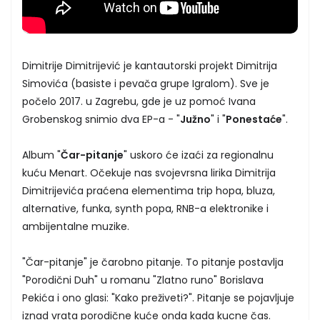
Dimitrije Dimitrijević je kantautorski projekt Dimitrija
Simovića (basiste i pevača grupe Igralom). Sve je
počelo 2017. u Zagrebu, gde je uz pomoć Ivana
Grobenskog snimio dva EP-a - "
Južno
" i "
Ponestaće
".
Album "
Čar-pitanje
" uskoro će izaći za regionalnu
kuću Menart. Očekuje nas svojevrsna lirika Dimitrija
Dimitrijevića praćena elementima trip hopa, bluza,
alternative, funka, synth popa, RNB-a elektronike i
ambijentalne muzike.
"Čar-pitanje" je čarobno pitanje. To pitanje postavlja
"Porodični Duh" u romanu "Zlatno runo" Borislava
Pekića i ono glasi: "Kako preživeti?". Pitanje se pojavljuje
iznad vrata porodične kuće onda kada kucne čas.