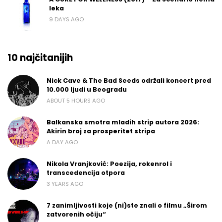
leka
9 DAYS AGO
10 najčitanijih
Nick Cave & The Bad Seeds održali koncert pred
10.000 ljudi u Beogradu
ABOUT 5 HOURS AGO
Balkanska smotra mladih strip autora 2026:
Akirin broj za prosperitet stripa
A DAY AGO
Nikola Vranjković: Poezija, rokenrol i
transcedencija otpora
3 YEARS AGO
7 zanimljivosti koje (ni)ste znali o filmu „Širom
zatvorenih očiju“