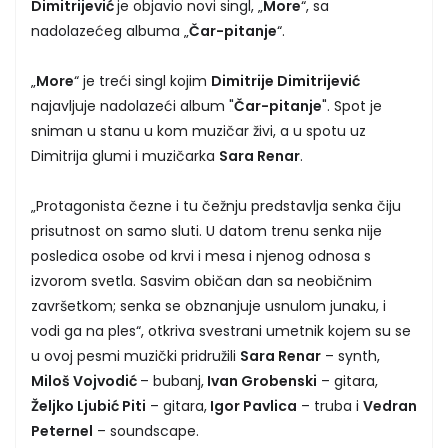
Dimitrijević
je objavio novi singl, „
More
“, sa
nadolazećeg albuma „
Čar-pitanje
“.
„
More
“ je treći singl kojim
Dimitrije Dimitrijević
najavljuje nadolazeći album "
Čar-pitanje
". Spot je
sniman u stanu u kom muzičar živi, a u spotu uz
Dimitrija glumi i muzičarka
Sara Renar
.
„Protagonista čezne i tu čežnju predstavlja senka čiju
prisutnost on samo sluti. U datom trenu senka nije
posledica osobe od krvi i mesa i njenog odnosa s
izvorom svetla. Sasvim običan dan sa neobičnim
završetkom; senka se obznanjuje usnulom junaku, i
vodi ga na ples“, otkriva svestrani umetnik kojem su se
u ovoj pesmi muzički pridružili
Sara Renar
– synth,
Miloš Vojvodić
– bubanj,
Ivan Grobenski
– gitara,
Željko Ljubić Piti
– gitara,
Igor Pavlica
– truba i
Vedran
Peternel
– soundscape.