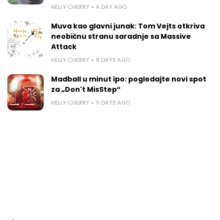
HELLY CHERRY
A DAY AGO
Muva kao glavni junak: Tom Vejts otkriva
neobičnu stranu saradnje sa Massive
Attack
HELLY CHERRY
8 DAYS AGO
Madball u minut ipo: pogledajte novi spot
za „Don't MisStep“
HELLY CHERRY
11 DAYS AGO