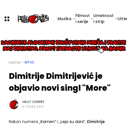
Filmovi
Umetnost
Muzika
Litte
i serije
i strip
Home
MTV3
Dimitrije Dimitrijević je
objavio novi singl "More"
HELLY CHERRY
6 YEARS AGO
Nakon numera
„Kamen“ i „Lepi su dani“
,
Dimitrije