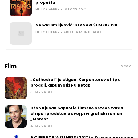
propušta
HELLY CHERRY
19 DAYS AGO
Nenad Smiljković: STANARI ŠUMSKE 13B
HELLY CHERRY
ABOUT A MONTH AGO
Film
View all
„Cathedral“ je stigao: Karpenterov strip u
prodaji, album stiže u petak
3 DAYS AGO
Džon Kjusak napustio filmske setove zarad
stripa i predstavio svoj prvi grafički roman
„Momo“
4 DAYS AGO
A CURE FOR WELLNESS (2017) – Za scenario nema