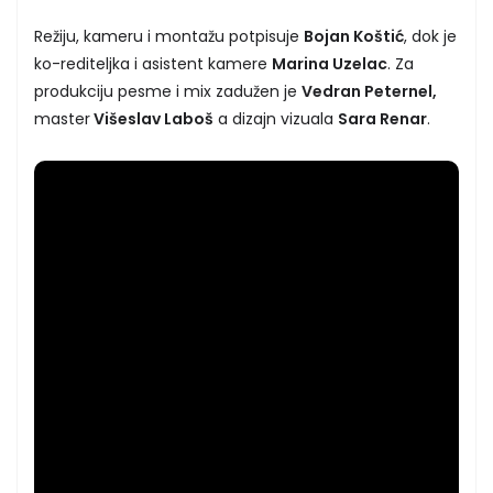
Režiju, kameru i montažu potpisuje
Bojan Koštić
, dok je
ko-rediteljka i asistent kamere
Marina Uzelac
. Za
produkciju pesme i mix zadužen je
Vedran Peternel,
master
Višeslav Laboš
a dizajn vizuala
Sara Renar
.