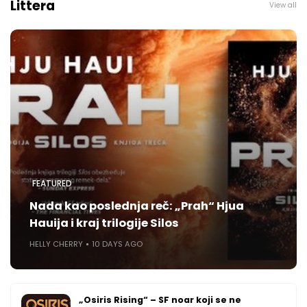
Littera
View all
FEATURED
Nada kao poslednja reč: „Prah“ Hjua
Hauija i kraj trilogije Silos
HELLY CHERRY
10 DAYS AGO
„Osiris Rising“ – SF noar koji se ne