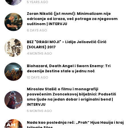
5 YEARS AGO
Zoran Nikolić (jst mnml): Minimalizam nije
odricanje od izraza, već potraga za njegovom
suštinom | INTERVJU
6 DAYS AGO
BEZ "DRAGI MOJI" - Lidija Jelisavčić Ćirić
(SOLARIS) 2017
4 MONTHS AGO
Biohazard, Death Angel i Sworn Enemy: Tri
decenije žestine stale u jednu noć
10 DAYS AGO
Miroslav Stašić o filmu i monografiji
posvećenim Zvoncekovoj bilježnici: Podsetili
smo ljude na jedan dobar i originalni bend |
INTERVJU
5 MONTHS AGO
Nada kao poslednja reč: „Prah“ Hjua Hauija i kraj
trilogije Silos