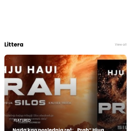
Littera
View all
FEATURED
Nada kao poslednja reč: „Prah“ Hjua