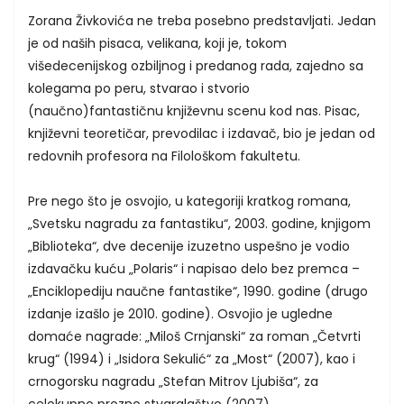
Zorana Živkovića ne treba posebno predstavljati. Jedan
je od naših pisaca, velikana, koji je, tokom
višedecenijskog ozbiljnog i predanog rada, zajedno sa
kolegama po peru, stvarao i stvorio
(naučno)fantastičnu književnu scenu kod nas. Pisac,
književni teoretičar, prevodilac i izdavač, bio je jedan od
redovnih profesora na Filološkom fakultetu.
Pre nego što je osvojio, u kategoriji kratkog romana,
„Svetsku nagradu za fantastiku“, 2003. godine, knjigom
„Biblioteka“, dve decenije izuzetno uspešno je vodio
izdavačku kuću „Polaris“ i napisao delo bez premca –
„Enciklopediju naučne fantastike“, 1990. godine (drugo
izdanje izašlo je 2010. godine). Osvojio je ugledne
domaće nagrade: „Miloš Crnjanski“ za roman „Četvrti
krug“ (1994) i „Isidora Sekulić“ za „Most“ (2007), kao i
crnogorsku nagradu „Stefan Mitrov Ljubiša“, za
celokupno prozno stvaralaštvo (2007).