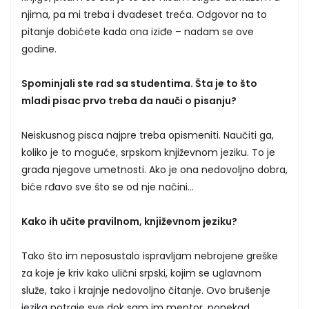
njima, pa mi treba i dvadeset treća. Odgovor na to
pitanje dobićete kada ona iziđe – nadam se ove
godine.
Spominjali ste rad sa studentima. Šta je to što
mladi pisac prvo treba da nauči o pisanju?
Neiskusnog pisca najpre treba opismeniti. Naučiti ga,
koliko je to moguće, srpskom književnom jeziku. To je
građa njegove umetnosti. Ako je ona nedovoljno dobra,
biće rđavo sve što se od nje načini...
Kako ih učite pravilnom, književnom jeziku?
Tako što im neposustalo ispravljam nebrojene greške
za koje je kriv kako ulični srpski, kojim se uglavnom
služe, tako i krajnje nedovoljno čitanje. Ovo brušenje
jezika potraje sve dok sam im mentor, ponekad