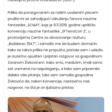
Prilika da porazgovaram sa našim uvaženim piscem
pružila mi se zahvaljujući Udruženju fanova naučne
fantastike „SCI&FI“, koje je 9.11.2019. godine upriličilo
konvenciju naučne fantastike „SFTerraCon 2“, u
prostorijama Centra za obrazovanje i kulturu
„Božidarac 1947“, i zamolilo me da budem domaćin.
Kako se takva prilika ne propušta, pristala sam i usledio
je izuzetno opušten i prijatan razgovor sa gospodinom
Zoranom Živkovićem. Kako smo, međutim, imali samo
sat vremena na raspolaganju, a kako sam pripremila
daleko više pitanja, tako sam zamolila gospodina
Živkovića da, nakon Konvencije, nastavimo naš
razgovor, na šta je on ljubazno pristao.