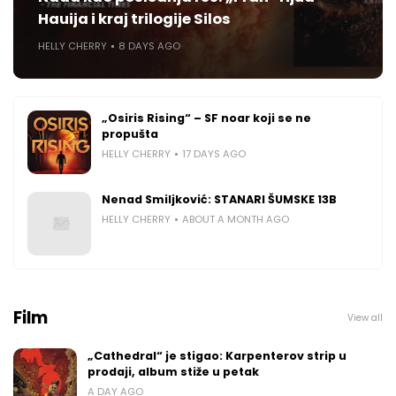
Hauija i kraj trilogije Silos
HELLY CHERRY
8 DAYS AGO
„Osiris Rising“ – SF noar koji se ne
propušta
HELLY CHERRY
17 DAYS AGO
Nenad Smiljković: STANARI ŠUMSKE 13B
HELLY CHERRY
ABOUT A MONTH AGO
Film
View all
„Cathedral“ je stigao: Karpenterov strip u
prodaji, album stiže u petak
A DAY AGO