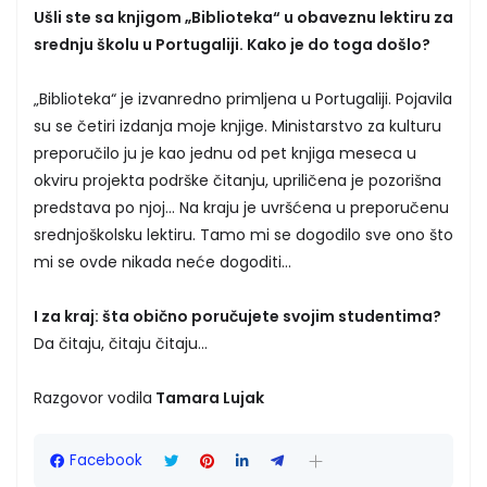
Ušli ste sa knjigom „Biblioteka“ u obaveznu lektiru za
srednju školu u Portugaliji. Kako je do toga došlo?
„Biblioteka“ je izvanredno primljena u Portugaliji. Pojavila
su se četiri izdanja moje knjige. Ministarstvo za kulturu
preporučilo ju je kao jednu od pet knjiga meseca u
okviru projekta podrške čitanju, upriličena je pozorišna
predstava po njoj... Na kraju je uvršćena u preporučenu
srednjoškolsku lektiru. Tamo mi se dogodilo sve ono što
mi se ovde nikada neće dogoditi...
I za kraj: šta obično poručujete svojim studentima?
Da čitaju, čitaju čitaju...
Razgovor vodila
Tamara Lujak
Facebook