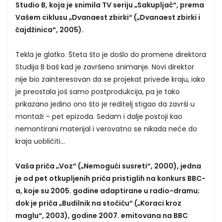
Studio B, koja je snimila TV seriju „Sakupljač“, prema
Vašem ciklusu „Dvanaest zbirki“ („Dvanaest zbirki i
čajdžinica“, 2005).
Tekla je glatko. Šteta što je došlo do promene direktora
Studija B baš kad je završeno snimanje. Novi direktor
nije bio zainteresovan da se projekat privede kraju, iako
je preostala još samo postprodukcija, pa je tako
prikazano jedino ono što je reditelj stigao da završi u
montaži – pet epizoda. Sedam i dalje postoji kao
nemontirani materijal i verovatno se nikada neće do
kraja uobličiti...
Vaša priča „Voz“ („Nemogući susreti“, 2000), jedna
je od pet otkupljenih priča pristiglih na konkurs BBC-
a, koje su 2005. godine adaptirane u radio-dramu;
dok je priča „Budilnik na stočiću“ („Koraci kroz
maglu“, 2003), godine 2007. emitovana na BBC