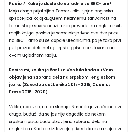
Radio 7. Kako je došlo do saradnje sa BBC-jem?
Moja draga prijateljica Tamar Jelin, sjajna engleska
spisateljica, kojoj dugujem neizmernu zahvalnost na
tome što je savršeno izbrusila prevode na engleski svih
mojih knjiga, poslala je samoinicijativno ove dve priče
na BBC. Tamo su se dopale urednicima, pa je tako prvi
put prozno delo nekog srpskog pisca emitovano na
ovom uglednom radiju.
Recite mi, kolika je čast za Vas bila kada su Vam
objavljena sabrana dela na srpskom i engleskom
jeziku (Zavod za udžbenike 2017–2018, Cadmus
Press 2016–2020)...
Velika, naravno, u oba slučaja. Naročito je značajno ovo
drugo, budući da se još nije dogodilo da nekom
srpskom piscu budu objavljena sabrana dela na
engleskom. Kada se izdavanje privede kraju u maju ove