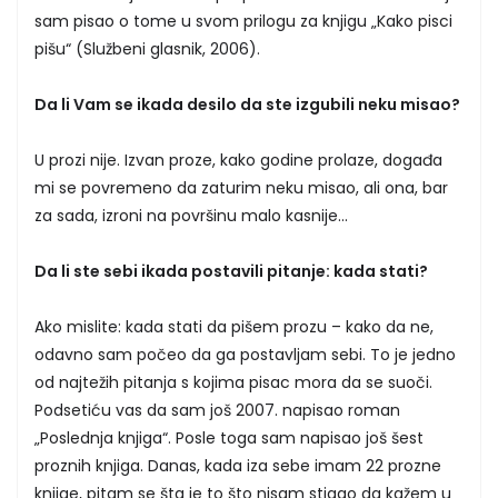
sam pisao o tome u svom prilogu za knjigu „Kako pisci
pišu“ (Službeni glasnik, 2006).
Da li Vam se ikada desilo da ste izgubili neku misao?
U prozi nije. Izvan proze, kako godine prolaze, događa
mi se povremeno da zaturim neku misao, ali ona, bar
za sada, izroni na površinu malo kasnije...
Da li ste sebi ikada postavili pitanje: kada stati?
Ako mislite: kada stati da pišem prozu – kako da ne,
odavno sam počeo da ga postavljam sebi. To je jedno
od najtežih pitanja s kojima pisac mora da se suoči.
Podsetiću vas da sam još 2007. napisao roman
„Poslednja knjiga“. Posle toga sam napisao još šest
proznih knjiga. Danas, kada iza sebe imam 22 prozne
knjige, pitam se šta je to što nisam stigao da kažem u