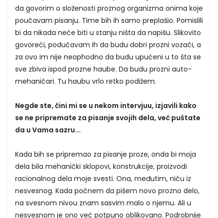
da govorim o složenosti proznog organizma onima koje
poučavam pisanju. Time bih ih samo preplašio. Pomislili
bi da nikada neće biti u stanju ništa da napišu. Slikovito
govoreći, podučavam ih da budu dobri prozni vozači, a
za ovo im nije neophodno da budu upućeni u to šta se
sve zbiva ispod prozne haube. Da budu prozni auto-
mehaničari. Tu haubu vrlo retko podižem.
Negde ste, čini mi se u nekom intervjuu, izjavili kako
se ne pripremate za pisanje svojih dela, već puštate
da u Vama sazru...
Kada bih se pripremao za pisanje proze, onda bi moja
dela bila mehanički sklopovi, konstrukcije, proizvodi
racionalnog dela moje svesti. Ona, međutim, niču iz
nesvesnog. Kada počnem da pišem novo prozno delo,
na svesnom nivou znam sasvim malo o njemu. Ali u
nesvesnom je ono već potpuno oblikovano. Podrobnije