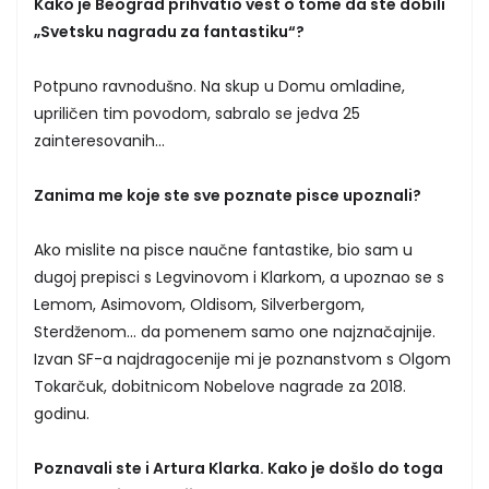
Kako je Beograd prihvatio vest o tome da ste dobili
„Svetsku nagradu za fantastiku“?
Potpuno ravnodušno. Na skup u Domu omladine,
upriličen tim povodom, sabralo se jedva 25
zainteresovanih...
Zanima me koje ste sve poznate pisce upoznali?
Ako mislite na pisce naučne fantastike, bio sam u
dugoj prepisci s Legvinovom i Klarkom, a upoznao se s
Lemom, Asimovom, Oldisom, Silverbergom,
Sterdženom... da pomenem samo one najznačajnije.
Izvan SF-a najdragocenije mi je poznanstvom s Olgom
Tokarčuk, dobitnicom Nobelove nagrade za 2018.
godinu.
Poznavali ste i Artura Klarka. Kako je došlo do toga