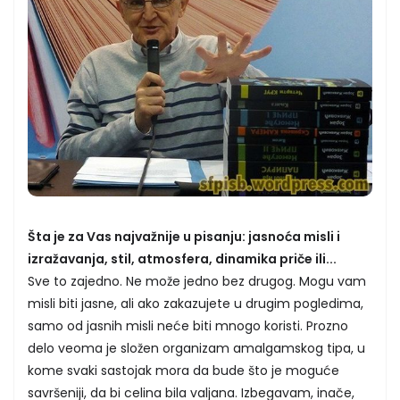
Šta je za Vas najvažnije u pisanju: jasnoća misli i
izražavanja, stil, atmosfera, dinamika priče ili...
Sve to zajedno. Ne može jedno bez drugog. Mogu vam
misli biti jasne, ali ako zakazujete u drugim pogledima,
samo od jasnih misli neće biti mnogo koristi. Prozno
delo veoma je složen organizam amalgamskog tipa, u
kome svaki sastojak mora da bude što je moguće
savršeniji, da bi celina bila valjana. Izbegavam, inače,