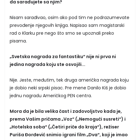
da sarađujete sa njim?
Nisam sarađivao, osim ako pod tim ne podrazumevate
prevođenje njegovih knjiga. Napisao sam magistarski
rad o Klarku pre nego što smo se upoznali preko
pisama.
„Svetska nagrada za fantastiku“ nije ni prva ni
jedina nagrada koju ste osvojili...
Nije. Jeste, međutim, tek druga američka nagrada koju
je dobio neki srpski pisac. Pre mene Danilo Kiš je dobio
jednu nagradu Američkog PEN centra.
Mora da je bila velika čast i zadovoljstvo kada je,
prema Vašim pričama „Voz“ („Nemogući susreti“) i
„Hotelska soba“ („Četiri priče do kraja“), režiser
Puriša Đorđević snimio igrani film „Dva“, koji je imao