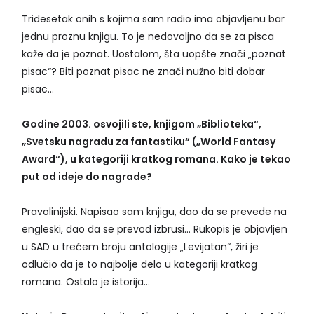
Tridesetak onih s kojima sam radio ima objavljenu bar
jednu proznu knjigu. To je nedovoljno da se za pisca
kaže da je poznat. Uostalom, šta uopšte znači „poznat
pisac“? Biti poznat pisac ne znači nužno biti dobar
pisac...
Godine 2003. osvojili ste, knjigom „Biblioteka“,
„Svetsku nagradu za fantastiku“ („World Fantasy
Award“), u kategoriji kratkog romana. Kako je tekao
put od ideje do nagrade?
Pravolinijski. Napisao sam knjigu, dao da se prevede na
engleski, dao da se prevod izbrusi... Rukopis je objavljen
u SAD u trećem broju antologije „Levijatan“, žiri je
odlučio da je to najbolje delo u kategoriji kratkog
romana. Ostalo je istorija...