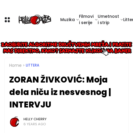
Filmovi
Umetnost
Muzika
Litte
i serije
i strip
Home
LITTERA
ZORAN ŽIVKOVIĆ: Moja
dela niču iz nesvesnog |
INTERVJU
HELLY CHERRY
6 YEARS AGO