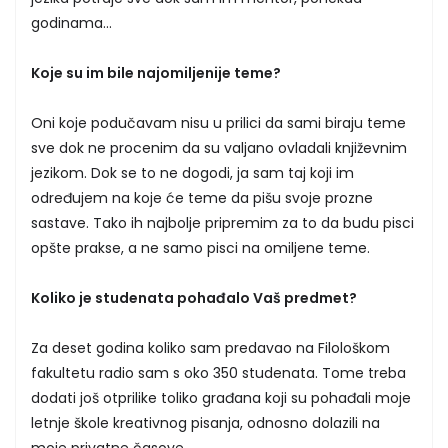
godinama...
Koje su im bile najomiljenije teme?
Oni koje podučavam nisu u prilici da sami biraju teme
sve dok ne procenim da su valjano ovladali književnim
jezikom. Dok se to ne dogodi, ja sam taj koji im
određujem na koje će teme da pišu svoje prozne
sastave. Tako ih najbolje pripremim za to da budu pisci
opšte prakse, a ne samo pisci na omiljene teme.
Koliko je studenata pohađalo Vaš predmet?
Za deset godina koliko sam predavao na Filološkom
fakultetu radio sam s oko 350 studenata. Tome treba
dodati još otprilike toliko građana koji su pohađali moje
letnje škole kreativnog pisanja, odnosno dolazili na