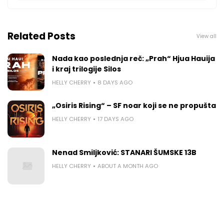
Related Posts
View all
Nada kao poslednja reč: „Prah“ Hjua Hauija
i kraj trilogije Silos
HELLY CHERRY
8 DAYS AGO
„Osiris Rising“ – SF noar koji se ne propušta
HELLY CHERRY
17 DAYS AGO
Nenad Smiljković: STANARI ŠUMSKE 13B
HELLY CHERRY
ABOUT A MONTH AGO