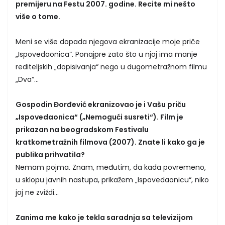
premijeru na Festu 2007. godine. Recite mi nešto
više o tome.
Meni se više dopada njegova ekranizacije moje priče
„Ispovedaonica“. Ponajpre zato što u njoj ima manje
rediteljskih „dopisivanja“ nego u dugometražnom filmu
„Dva“...
Gospodin Đorđević ekranizovao je i Vašu priču
„Ispovedaonica“ („Nemogući susreti“). Film je
prikazan na beogradskom Festivalu
kratkometražnih filmova (2007). Znate li kako ga je
publika prihvatila?
Nemam pojma. Znam, međutim, da kada povremeno,
u sklopu javnih nastupa, prikažem „Ispovedaonicu“, niko
joj ne zviždi...
Zanima me kako je tekla saradnja sa televizijom