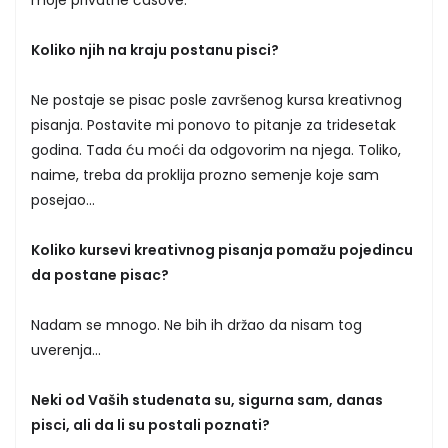
moje privatne časove.
Koliko njih na kraju postanu pisci?
Ne postaje se pisac posle završenog kursa kreativnog
pisanja. Postavite mi ponovo to pitanje za tridesetak
godina. Tada ću moći da odgovorim na njega. Toliko,
naime, treba da proklija prozno semenje koje sam
posejao...
Koliko kursevi kreativnog pisanja pomažu pojedincu
da postane pisac?
Nadam se mnogo. Ne bih ih držao da nisam tog
uverenja...
Neki od Vaših studenata su, sigurna sam, danas
pisci, ali da li su postali poznati?