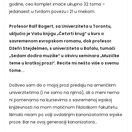
godine, ceo komplet imaće ukupno 32 toma –
jedanaest u tvrdom povezu i 21 u mekom.
Profesor Ralf Bogert, sa Univerziteta u Torontu,
uključio je Vašu knjigu „Četvrti krug“ u kurs o
savremenom evropskom romanu, dok profesor
Džefri Stejdelmen, s univerziteta u Bafalu, tumači
„Sedam dodira muzike“ u okviru seminara „Muzičke
teme u kratkoj prozi“. Recite mi nešto više o svemu
tome...
Doživeo sam da o mojoj prozi predaju na američkim
univerzitetima (i ne samo na njima), ali o meni nema
ni pomenama na kursevima o savremenoj srpskoj
književnosti na mom matičnom Filološkom fakultetu.
Nimalo nisam po volji ovdašnjim kanonizatorima srpske
proze. Bar ne ovoj generaciji kanonizatora...