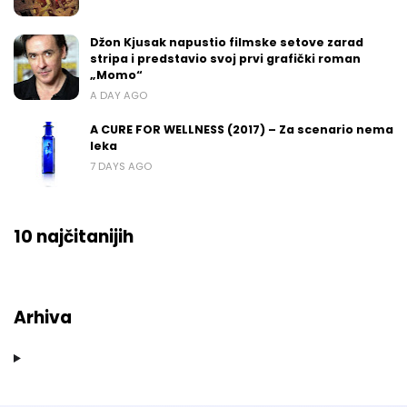
Džon Kjusak napustio filmske setove zarad
stripa i predstavio svoj prvi grafički roman
„Momo“
A DAY AGO
A CURE FOR WELLNESS (2017) – Za scenario nema
leka
7 DAYS AGO
10 najčitanijih
Arhiva