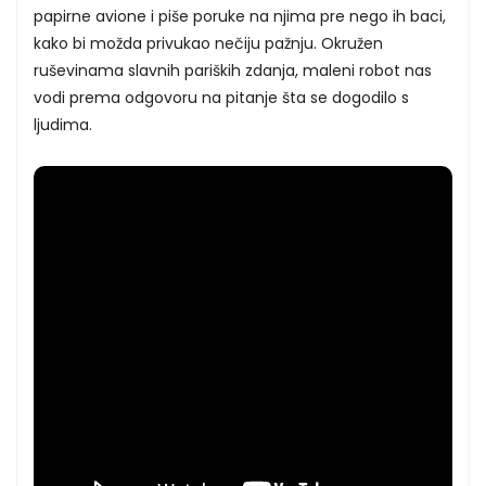
papirne avione i piše poruke na njima pre nego ih baci,
kako bi možda privukao nečiju pažnju. Okružen
ruševinama slavnih pariških zdanja, maleni robot nas
vodi prema odgovoru na pitanje šta se dogodilo s
ljudima.