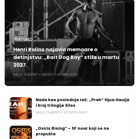
FEATURED
Henri Rolins najavio memoare o
detinjstvu: „Bait Dog Boy“ stiže u martu
2027.
HELLY CHERRY
ABOUT 7 HOURS AGO
Nada kao poslednja reč: „Prah“ Hjua Hauija
i kraj trilogije Silos
HELLY CHERRY
10 DAYS AGO
„Osiris Rising“ – SF noar koji se ne
propušta