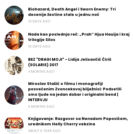
Biohazard, Death Angel i Sworn Enemy: Tri
decenije žestine stale u jednu noć
10 DAYS AGO
Nada kao poslednja reč: „Prah“ Hjua Hauija i kraj
trilogije Silos
10 DAYS AGO
BEZ "DRAGI MOJI" - Lidija Jelisavčić Ćirić
(SOLARIS) 2017
4 MONTHS AGO
Miroslav Stašić o filmu i monografiji
posvećenim Zvoncekovoj bilježnici: Podsetili
smo ljude na jedan dobar i originalni bend |
INTERVJU
5 MONTHS AGO
Knjigovanje: Razgovor sa Nenadom Popovićem,
urednikom Helly Cherry vebzina
ABOUT A YEAR AGO