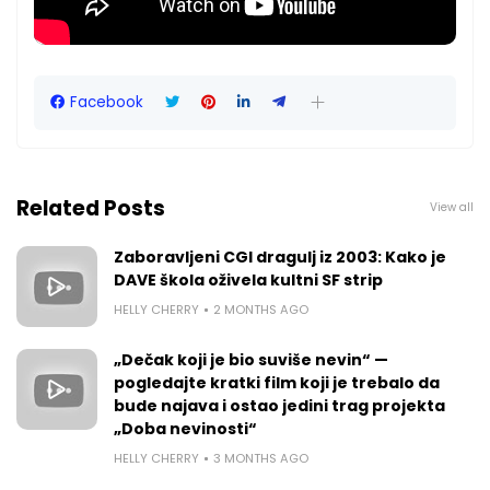
Facebook
Related Posts
View all
Zaboravljeni CGI dragulj iz 2003: Kako je
DAVE škola oživela kultni SF strip
HELLY CHERRY
2 MONTHS AGO
„Dečak koji je bio suviše nevin“ —
pogledajte kratki film koji je trebalo da
bude najava i ostao jedini trag projekta
„Doba nevinosti“
HELLY CHERRY
3 MONTHS AGO