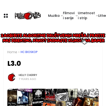
Filmovi
Umetnost
Muzika
Litte
i serije
i strip
Home
HC BIOSKOP
L3.0
HELLY CHERRY
7 YEARS AGO