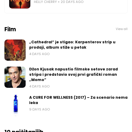
HELLY CHERRY
20 DAYS AGO
Film
View all
„Cathedral“ je stigao: Karpenterov strip u
prodaji, album stiže u petak
4 DAYS AGO
Džon Kjusak napustio filmske setove zarad
stripa i predstavio svoj prvi grafički roman
„Momo“
4 DAYS AGO
A CURE FOR WELLNESS (2017) – Za scenario nema
leka
9 DAYS AGO