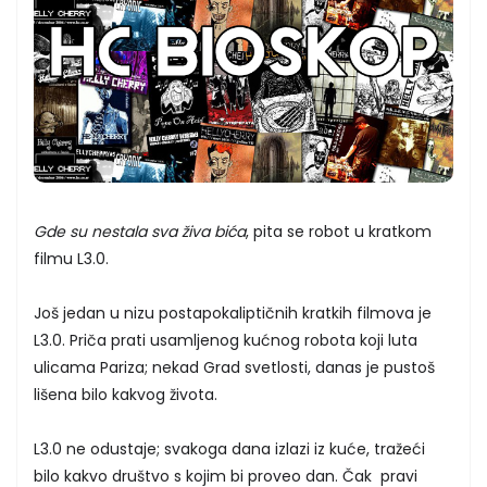
Gde su nestala sva živa bića
, pita se robot u kratkom
filmu L3.0.
Još jedan u nizu postapokaliptičnih kratkih filmova je
L3.0. Priča prati usamljenog kućnog robota koji luta
ulicama Pariza; nekad Grad svetlosti, danas je pustoš
lišena bilo kakvog života.
L3.0 ne odustaje; svakoga dana izlazi iz kuće, tražeći
bilo kakvo društvo s kojim bi proveo dan. Čak pravi