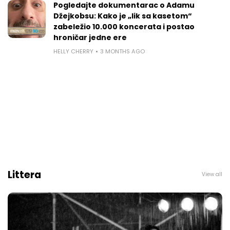
Pogledajte dokumentarac o Adamu
Džejkobsu: Kako je „lik sa kasetom“
zabeležio 10.000 koncerata i postao
hroničar jedne ere
HELLY CHERRY
3 MONTHS AGO
Littera
View all