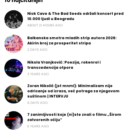
10 najčitanijih
Nick Cave & The Bad Seeds održali koncert pred
10.000 ljudi u Beogradu
ABOUT 21 HOURS AGO
Balkanska smotra mladih strip autora 2026:
Akirin broj za prosperitet stripa
2 DAYS AGO
Nikola Vranjković: Poezija, rokenrol i
transcedencija otpora
3 YEARS AGO
Zoran Nikolić (jst mnml): Minimalizam nije
odricanje od izraza, već potraga za njegovom
suštinom | INTERVJU
6 DAYS AGO
7 zanimljivosti koje (ni)ste znali o filmu „Širom
zatvorenih očiju“
5 YEARS AGO