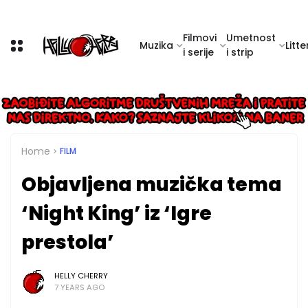
Filmovi
Umetnost
Muzika
Litte
i serije
i strip
Home
FILM
Objavljena muzička tema
‘Night King’ iz ‘Igre
prestola’
HELLY CHERRY
7 YEARS AGO