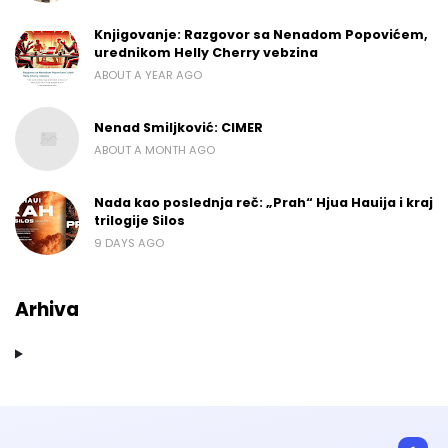
Knjigovanje: Razgovor sa Nenadom Popovićem,
urednikom Helly Cherry vebzina
ABOUT A YEAR AGO
Nenad Smiljković: CIMER
ABOUT A MONTH AGO
Nada kao poslednja reč: „Prah“ Hjua Hauija i kraj
trilogije Silos
9 DAYS AGO
Arhiva