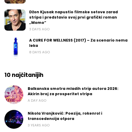
Džon Kjusak napustio filmske setove zarad
stripa i predstavio svoj prvi grafički roman
„Momo“
3 DAYS AGO
A CURE FOR WELLNESS (2017) – Za scenario nema
leka
8 DAYS AGO
10 najčitanijih
Balkanska smotra mladih strip autora 2026:
Akirin broj za prosperitet stripa
A DAY AGO
Nikola Vranjković: Poezija, rokenrol i
transcedencija otpora
3 YEARS AGO