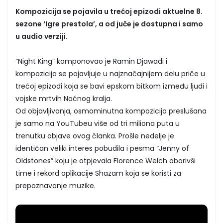
Kompozicija se pojavila u trećoj epizodi aktuelne 8.
sezone ‘Igre prestola’, a od juče je dostupna i samo
u audio verziji.
“Night King” komponovao je Ramin Djawadi i
kompozicija se pojavljuje u najznačajnijem delu priče u
trećoj epizodi koja se bavi epskom bitkom između ljudi i
vojske mrtvih Noćnog kralja.
Od objavljivanja, osmominutna kompozicija preslušana
je samo na YouTubeu više od tri miliona puta u
trenutku objave ovog članka. Prošle nedelje je
identičan veliki interes pobudila i pesma “Jenny of
Oldstones” koju je otpjevala Florence Welch oborivši
time i rekord aplikacije Shazam koja se koristi za
prepoznavanje muzike.