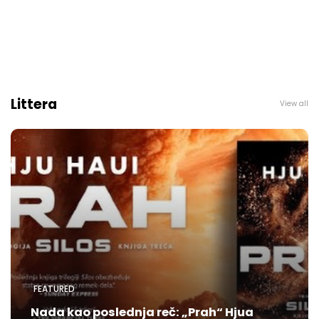
Littera
View all
FEATURED
Nada kao poslednja reč: „Prah“ Hjua