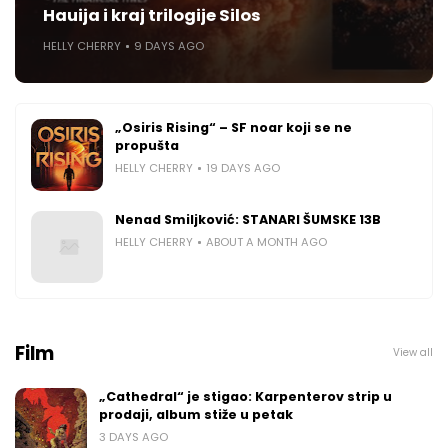
Hauija i kraj trilogije Silos
HELLY CHERRY
9 DAYS AGO
„Osiris Rising“ – SF noar koji se ne
propušta
HELLY CHERRY
19 DAYS AGO
Nenad Smiljković: STANARI ŠUMSKE 13B
HELLY CHERRY
ABOUT A MONTH AGO
Film
View all
„Cathedral“ je stigao: Karpenterov strip u
prodaji, album stiže u petak
3 DAYS AGO