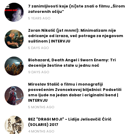
7 zanimljivosti koje (ni)ste znali o filmu „Širom
zatvorenih očiju“
5 YEARS AGO
Zoran Nikolić (jst mnml): Minimalizam nije
odricanje od izraza, već potraga za njegovom
suštinom | INTERVJU
5 DAYS AGO
Biohazard, Death Angel i Sworn Enemy: Tri
decenije žestine stale u jednu noć
9 DAYS AGO
Miroslav Stašić o filmu i monografiji
posvećenim Zvoncekovoj bilježnici: Podsetili
smo ljude na jedan dobar i originalni bend |
INTERVJU
5 MONTHS AGO
BEZ "DRAGI MOJI" - Lidija Jelisavčić Ćirić
(SOLARIS) 2017
4 MONTHS AGO