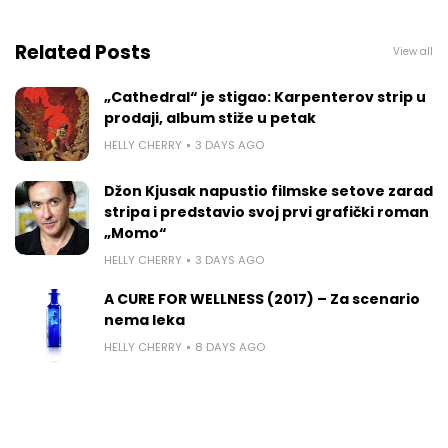
Related Posts
View all
„Cathedral“ je stigao: Karpenterov strip u
prodaji, album stiže u petak
HELLY CHERRY
3 DAYS AGO
Džon Kjusak napustio filmske setove zarad
stripa i predstavio svoj prvi grafički roman
„Momo“
HELLY CHERRY
3 DAYS AGO
A CURE FOR WELLNESS (2017) – Za scenario
nema leka
HELLY CHERRY
8 DAYS AGO