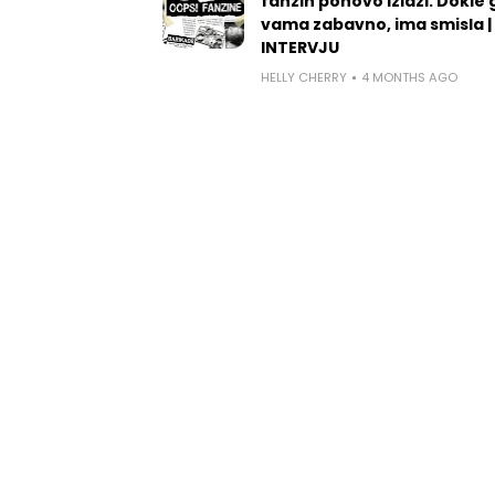
fanzin ponovo izlazi: Dokle 
vama zabavno, ima smisla |
INTERVJU
HELLY CHERRY
4 MONTHS AGO