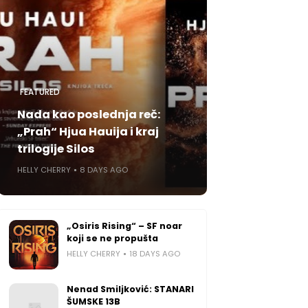
FEATURED
Nada kao poslednja reč:
„Prah“ Hjua Hauija i kraj
trilogije Silos
HELLY CHERRY
8 DAYS AGO
„Osiris Rising“ – SF noar
koji se ne propušta
HELLY CHERRY
18 DAYS AGO
Nenad Smiljković: STANARI
ŠUMSKE 13B