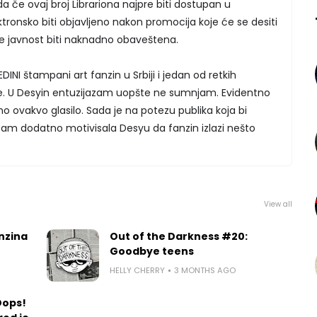
da če ovaj broj Librariona najpre biti dostupan u
ronsko biti objavljeno nakon promocija koje će se desiti
e javnost biti naknadno obaveštena.
EDINI štampani art fanzin u Srbiji i jedan od retkih
če. U Desyin entuzijazam uopšte ne sumnjam. Evidentno
no ovakvo glasilo. Sada je na potezu publika koja bi
am dodatno motivisala Desyu da fanzin izlazi nešto
View all
nzina
Out of the Darkness #20:
Goodbye teens
HELLY CHERRY
3 MONTHS AGO
Oops!