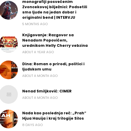
monografiji posvećenim
Zvoncekovoj bilježnici: Podsetili
smo ljude na jedan dobar i
originalni bend | INTERVJU
5 MONTHS AGO
Knjigovanje: Razgovor sa
Nenadom Popovićem,
urednikom Helly Cherry vebzina
ABOUT A YEAR AGO
Dina: Roman o prirodi, politici i
ljudskom umu
ABOUT A MONTH AGO
Nenad Smiljković: CIMER
ABOUT A MONTH AGO
Nada kao poslednja reč: „Prah“
Hjua Hauija i kraj trilogije Silos
8 DAYS AGO