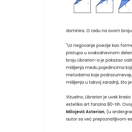
dominira. O radu na ovom broju
"Uz negovanje poezije kao form
pristupa u svakodnevnom delanju
broju Librarion-a je pokazao v
mišljenja među pojedincima koji
metodama koje podrazumevaju oz
mišljenja u takvoj saradnji, što
Vizuelno, Librarion je uvek krasi
estetika art fanzina 80-tih. Ovo
Milojević Asterian
, (u andergra
autor sa već prepoznatljivom es