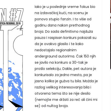
Iako je u poslednje vreme fokus bio
na izdavačkoj kući, na scenu je
ponovo stupio fanzin. I to više od
godinu dana nakon prethodnog
broja. Do sada definitivno najduža
pauza i raspisan konkurs pokazali su
da je ovakvo glasilo i te kako
nedostajalo regionalnim
andergraund autorima. Čak 150 njih
se javilo na konkurs a 30-tak je
prošlo selekciju. Dakle, pet autora je
konkurisalo za jedno mesto, pa je
jasno kolika je gužva tu bila. Možda je
razlog velikog interesovanja bila i
otvorena tema što se nije desilo
(nemojte me držati za reč ali čini mi
se) od nultog broja.