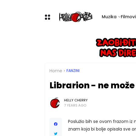
Muzika
Filmovi 
Home
FANZINI
Librarion - ne može
HELLY CHERRY
7 YEARS AGO
Poslužio bih se ovom frazom iz 
znam koja bi bolje opisala sve 