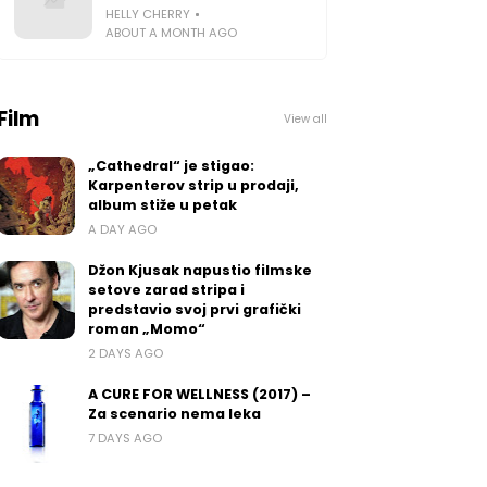
HELLY CHERRY
ABOUT A MONTH AGO
Film
View all
„Cathedral“ je stigao:
Karpenterov strip u prodaji,
album stiže u petak
A DAY AGO
Džon Kjusak napustio filmske
setove zarad stripa i
predstavio svoj prvi grafički
roman „Momo“
2 DAYS AGO
A CURE FOR WELLNESS (2017) –
Za scenario nema leka
7 DAYS AGO