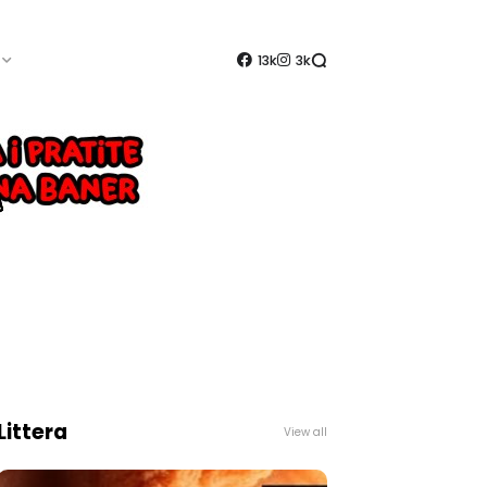
13k
3k
Littera
View all