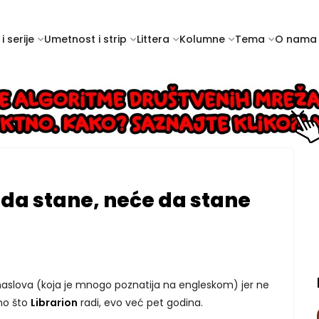
i serije
Umetnost i strip
Littera
Kolumne
Tema
O nama
 da stane, neće da stane
naslova (koja je mnogo poznatija na engleskom) jer ne
ono što
Librarion
radi, evo već pet godina.