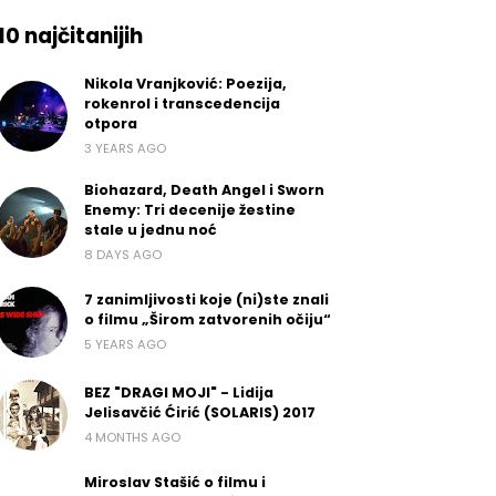
10 najčitanijih
Nikola Vranjković: Poezija,
rokenrol i transcedencija
otpora
3 YEARS AGO
Biohazard, Death Angel i Sworn
Enemy: Tri decenije žestine
stale u jednu noć
8 DAYS AGO
7 zanimljivosti koje (ni)ste znali
o filmu „Širom zatvorenih očiju“
5 YEARS AGO
BEZ "DRAGI MOJI" - Lidija
Jelisavčić Ćirić (SOLARIS) 2017
4 MONTHS AGO
Miroslav Stašić o filmu i