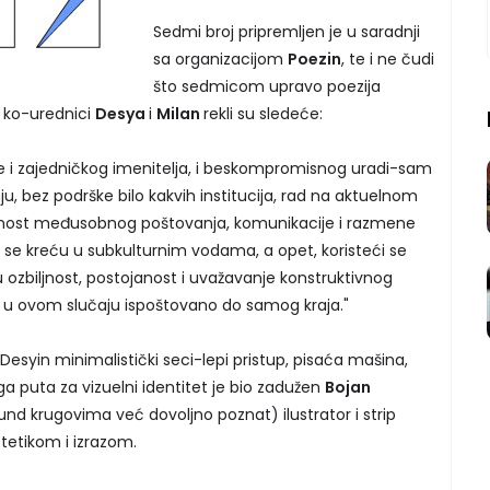
Sedmi broj pripremljen je u saradnji
sa organizacijom
Poezin
, te i ne čudi
što sedmicom upravo poezija
 ko-urednici
Desya
i
Milan
rekli su sledeće:
e i zajedničkog imenitelja, i beskompromisnog uradi-sam
, bez podrške bilo kakvih institucija, rad na aktuelnom
ažnost međusobnog poštovanja, komunikacije i razmene
 se kreću u subkulturnim vodama, a opet, koristeći se
biljnost, postojanost i uvažavanje konstruktivnog
 je u ovom slučaju ispoštovano do samog kraja."
o Desyin minimalistički seci-lepi pristup, pisaća mašina,
ga puta za vizuelni identitet je bio zadužen
Bojan
und krugovima već dovoljno poznat) ilustrator i strip
tetikom i izrazom.