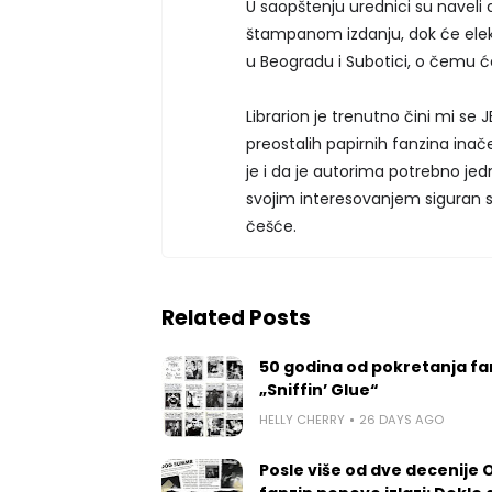
U saopštenju urednici su naveli 
štampanom izdanju, dok će elekt
u Beogradu i Subotici, o čemu ć
Librarion je trenutno čini mi se J
preostalih papirnih fanzina ina
je i da je autorima potrebno jed
svojim interesovanjem siguran s
češće.
Related Posts
50 godina od pokretanja fa
„Sniffin’ Glue“
HELLY CHERRY
26 DAYS AGO
Posle više od dve decenije 