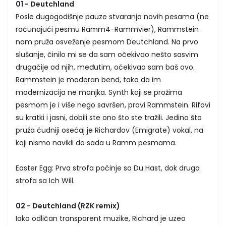
01 - Deutchland
Posle dugogodišnje pauze stvaranja novih pesama (ne
računajući pesmu Ramm4-Rammvier), Rammstein
nam pruža osveženje pesmom Deutchland. Na prvo
slušanje, činilo mi se da sam očekivao nešto sasvim
drugačije od njih, međutim, očekivao sam baš ovo.
Rammstein je moderan bend, tako da im
modernizacija ne manjka. Synth koji se prožima
pesmom je i više nego savršen, pravi Rammstein. Rifovi
su kratki i jasni, dobili ste ono što ste tražili. Jedino što
pruža čudniji osećaj je Richardov (Emigrate) vokal, na
koji nismo navikli do sada u Ramm pesmama.
Easter Egg: Prva strofa počinje sa Du Hast, dok druga
strofa sa Ich Will.
02 - Deutchland (RZK remix)
Iako odličan transparent muzike, Richard je uzeo