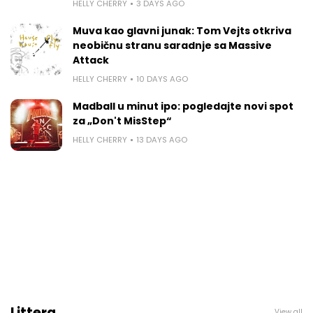
HELLY CHERRY
3 DAYS AGO
Muva kao glavni junak: Tom Vejts otkriva
neobičnu stranu saradnje sa Massive
Attack
HELLY CHERRY
10 DAYS AGO
Madball u minut ipo: pogledajte novi spot
za „Don't MisStep“
HELLY CHERRY
13 DAYS AGO
Littera
View all