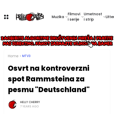
Filmovi
Umetnost
Muzika
Litte
i serije
i strip
Home
MTV3
Osvrt na kontroverzni
spot Rammsteina za
pesmu "Deutschland"
HELLY CHERRY
7 YEARS AGO