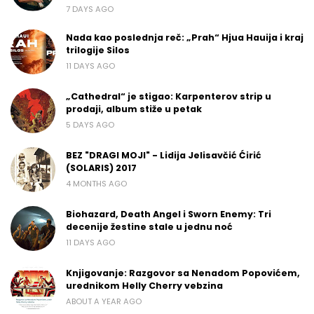
7 DAYS AGO
Nada kao poslednja reč: „Prah“ Hjua Hauija i kraj
trilogije Silos
11 DAYS AGO
„Cathedral“ je stigao: Karpenterov strip u
prodaji, album stiže u petak
5 DAYS AGO
BEZ "DRAGI MOJI" - Lidija Jelisavčić Ćirić
(SOLARIS) 2017
4 MONTHS AGO
Biohazard, Death Angel i Sworn Enemy: Tri
decenije žestine stale u jednu noć
11 DAYS AGO
Knjigovanje: Razgovor sa Nenadom Popovićem,
urednikom Helly Cherry vebzina
ABOUT A YEAR AGO