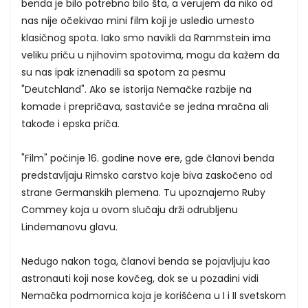
benda je bilo potrebno bilo šta, a verujem da niko od
nas nije očekivao mini film koji je usledio umesto
klasičnog spota. Iako smo navikli da Rammstein ima
veliku priču u njihovim spotovima, mogu da kažem da
su nas ipak iznenadili sa spotom za pesmu
"Deutchland". Ako se istorija Nemačke razbije na
komade i prepričava, sastaviće se jedna mračna ali
takođe i epska priča.
"Film" počinje 16. godine nove ere, gde članovi benda
predstavljaju Rimsko carstvo koje biva zaskočeno od
strane Germanskih plemena. Tu upoznajemo Ruby
Commey koja u ovom slučaju drži odrubljenu
Lindemanovu glavu.
Nedugo nakon toga, članovi benda se pojavljuju kao
astronauti koji nose kovčeg, dok se u pozadini vidi
Nemačka podmornica koja je korišćena u I i II svetskom