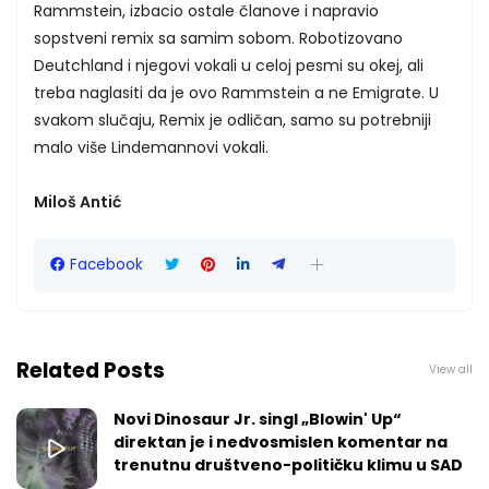
Rammstein, izbacio ostale članove i napravio
sopstveni remix sa samim sobom. Robotizovano
Deutchland i njegovi vokali u celoj pesmi su okej, ali
treba naglasiti da je ovo Rammstein a ne Emigrate. U
svakom slučaju, Remix je odličan, samo su potrebniji
malo više Lindemannovi vokali.
Miloš Antić
Facebook
Related Posts
View all
Novi Dinosaur Jr. singl „Blowin' Up“
direktan je i nedvosmislen komentar na
trenutnu društveno-političku klimu u SAD