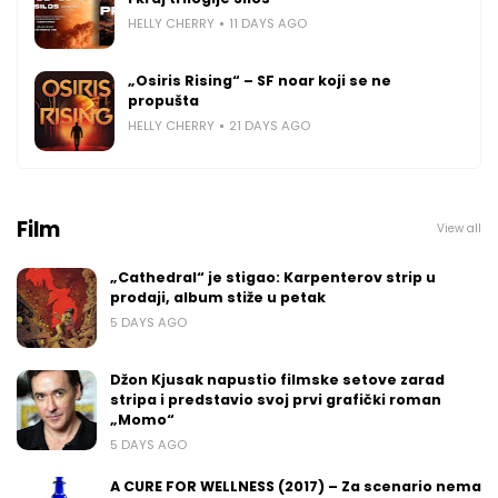
HELLY CHERRY
11 DAYS AGO
„Osiris Rising“ – SF noar koji se ne
propušta
HELLY CHERRY
21 DAYS AGO
Film
View all
„Cathedral“ je stigao: Karpenterov strip u
prodaji, album stiže u petak
5 DAYS AGO
Džon Kjusak napustio filmske setove zarad
stripa i predstavio svoj prvi grafički roman
„Momo“
5 DAYS AGO
A CURE FOR WELLNESS (2017) – Za scenario nema