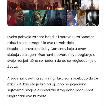
Svaka pohvala za sam bend, ali naravno i za Specter
ekipu koja je omogućila ovo remek-delo.
Posebna pohvala za Ruby Commey koja u ovom
slučaju sa ulogom Germanije otvara novo poglavlje u
svojoj karijeri. Lično se nadam da ću se nagledati nje u
životu.
A sad mali osvrt na sam singl. Iako sam očekivao da će
izaći 12.4. kao što je bilo najvljivano na pojedinim
sajtovima, singl je eksplodirao istog dana kada i spot.
Singl sadrži dve numere.