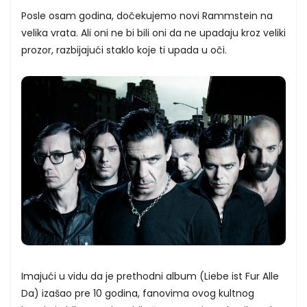
Posle osam godina, dočekujemo novi Rammstein na
velika vrata. Ali oni ne bi bili oni da ne upadaju kroz veliki
prozor, razbijajući staklo koje ti upada u oči.
Imajući u vidu da je prethodni album (Liebe ist Fur Alle
Da) izašao pre 10 godina, fanovima ovog kultnog