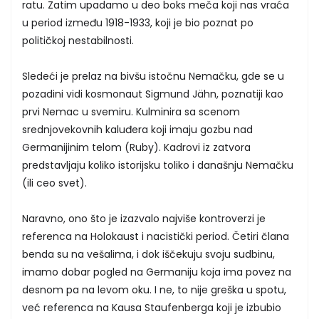
ratu. Zatim upadamo u deo boks meča koji nas vraća
u period između 1918-1933, koji je bio poznat po
političkoj nestabilnosti.
Sledeći je prelaz na bivšu istočnu Nemačku, gde se u
pozadini vidi kosmonaut Sigmund Jähn, poznatiji kao
prvi Nemac u svemiru. Kulminira sa scenom
srednjovekovnih kaluđera koji imaju gozbu nad
Germanijinim telom (Ruby). Kadrovi iz zatvora
predstavljaju koliko istorijsku toliko i današnju Nemačku
(ili ceo svet).
Naravno, ono što je izazvalo najviše kontroverzi je
referenca na Holokaust i nacistički period. Četiri člana
benda su na vešalima, i dok iščekuju svoju sudbinu,
imamo dobar pogled na Germaniju koja ima povez na
desnom pa na levom oku. I ne, to nije greška u spotu,
već referenca na Kausa Staufenberga koji je izbubio