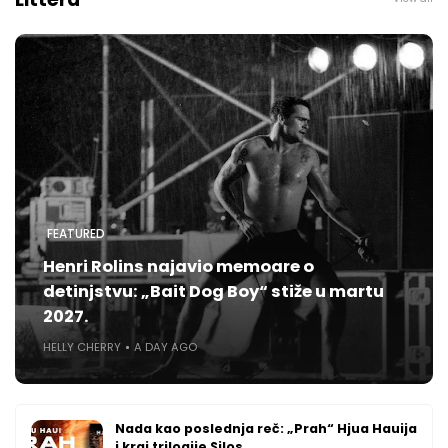
FEATURED
Henri Rolins najavio memoare o
detinjstvu: „Bait Dog Boy“ stiže u martu
2027.
HELLY CHERRY
A DAY AGO
Nada kao poslednja reč: „Prah“ Hjua Hauija
i kraj trilogije Silos