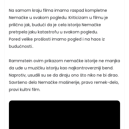
Na samom kraju filma imamo raspad kompletne
Nemačke u svakom pogledu. Kriticizam u filmu je
prilično jak, budući da je cela istorija Nemačke
pretrpela jaku katastrofu u svakom pogledu.
Pored velike prošlosti imamo pogled i na haos iz
budućnosti..
Rammstein ovim prikazom nemačke istorije ne manjka
da uđe u muzičku istoriju kao najkontroverzniji bend.
Naprotiv, usudili su se da diraju ono što niko ne bi dirao.
Savršeno delo Nemačke mašinerije, pravo remek-delo,
pravi kultni film.