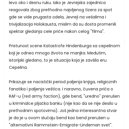
levo oko i desnu ruku. Iako je Jevrejska zajednica
reagovala zbog prethodno najvljenog tizera za spot
gde se vide prugasta odela, Jevreji na vešalima i
trivijalizacija Holokausta, mislim da su dosta promenili
spektar gledanja cele priče nakon celog "filma".
Pristunost scene Katastrofe Hindenburga sa cepelinom
koji je odneo mnogo života ne manjka. Međutim,
istorijski gledano, to je situacija koja je zavšila eru
Cepelina.
Prikazuje se nacistički period paljenja knjiga, religioznih
fanatika i paljenja veštica. I naravno, čuvena priča o
RAF-u (red army faction), gde bend, "uredno" prerušen
u kriminalce pljačka banku (nije kao da se nije desilo u
prethodnim spotovima). Još jedna interesantna stvar
je da je u ovom slučaju bend kao bend prerušen u
"alternativni Rammstein-Emigrate-Lindeman svet".