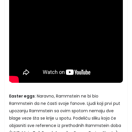
Easter eggs
: Naravno, Rammstein ne bi bio
Rammstein da ne časti svoje fanove. Ljudi koji prvi put
upozanju Rammstein sa ovim spotom nemaju dve
blage veze šta se krije u spotu. Podeliću sliku koja će
objasniti sve reference iz prethodnih Rammstein doba