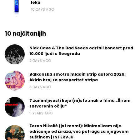
leka
10 DAYS AGO
10 najčitanijih
Nick Cave & The Bad Seeds održali koncert pred
10.000 ljudi u Beogradu
2 DAYS AGO
Balkanska smotra mladih strip autora 2026:
Akirin broj za prosperitet stripa
3 DAYS AGO
7 zanimljivosti koje (ni)ste znali o filmu „Širom
zatvorenih očiju“
5 YEARS AGO
Zoran Nikolić (jst mnml): Minimalizam nije
odricanje od izraza, već potraga za njegovom
suštinom | INTERVJU