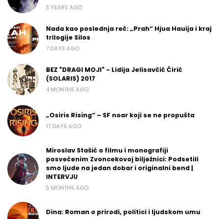
5 YEARS AGO
Nada kao poslednja reč: „Prah“ Hjua Hauija i kraj
trilogije Silos
7 DAYS AGO
BEZ "DRAGI MOJI" - Lidija Jelisavčić Ćirić
(SOLARIS) 2017
4 MONTHS AGO
„Osiris Rising“ – SF noar koji se ne propušta
17 DAYS AGO
Miroslav Stašić o filmu i monografiji
posvećenim Zvoncekovoj bilježnici: Podsetili
smo ljude na jedan dobar i originalni bend |
INTERVJU
5 MONTHS AGO
Dina: Roman o prirodi, politici i ljudskom umu