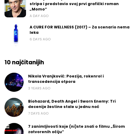
stripa i predstavio svoj prvi grafički roman
„Momo“
A DAY AGO
A CURE FOR WELLNESS (2017) – Za scenario nema
leka
6 DAYS AGO
10 najčitanijih
Nikola Vranjković: Poezija, rokenrol i
transcedencija otpora
3 YEARS AGO
Biohazard, Death Angel i Sworn Enemy: Tri
decenije žestine stale u jednu noć
7 DAYS AGO
7 zanimljivosti koje (ni)ste znali o filmu „Širom
zatvorenih očiju“