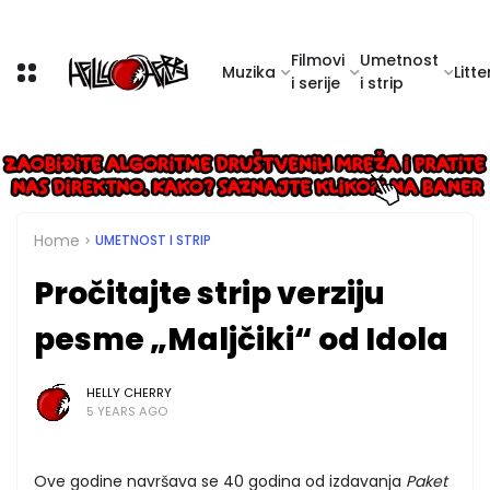
Filmovi
Umetnost
Muzika
Litte
i serije
i strip
Home
UMETNOST I STRIP
Pročitajte strip verziju
pesme „Maljčiki“ od Idola
HELLY CHERRY
5 YEARS AGO
Ove godine navršava se 40 godina od izdavanja
Paket