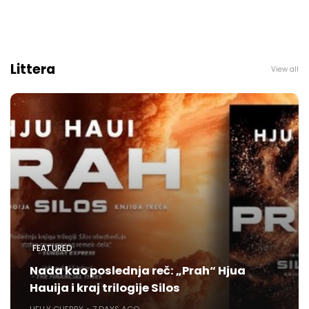
Littera
View all
FEATURED
Nada kao poslednja reč: „Prah“ Hjua
Hauija i kraj trilogije Silos