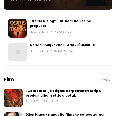
HELLY CHERRY
7 DAYS AGO
„Osiris Rising“ – SF noar koji se ne
propušta
HELLY CHERRY
17 DAYS AGO
Nenad Smiljković: STANARI ŠUMSKE 13B
HELLY CHERRY
30 DAYS AGO
Film
View all
„Cathedral“ je stigao: Karpenterov strip u
prodaji, album stiže u petak
ABOUT 22 HOURS AGO
Džon Kjusak napustio filmske setove zarad