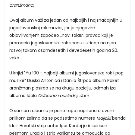
aranžmana
.
Ovaj album važi za jedan od najboljih i najznačajnijih u
jugoslovenskoj rok muzici, jer je njegovim
objavljivanjem započeo „novi talas“, pravac koji je
promenio jugoslovensku rok scenu i uticao na njen
razvoj tokom osamdesetih i devedesetih godina 20.
veka.
U knjizi "Yu 100 - najbolji albumi jugoslovenske rok i pop
muzike“ Duška Antonića i Danila Štrpca album Paket
aranžman plasirao se na drugu poziciju, odmah iza
albuma Idola
Odbrana i poslednji dani
.
O samom albumu je puno toga napisano a ovom
prilikom želimo da se podsetimo numere
Maljčiki
benda
Idoli. Hrvatski strip autor Igor Kordej je inspirisan
pesmom uradio i strip varijantu te omogućio da