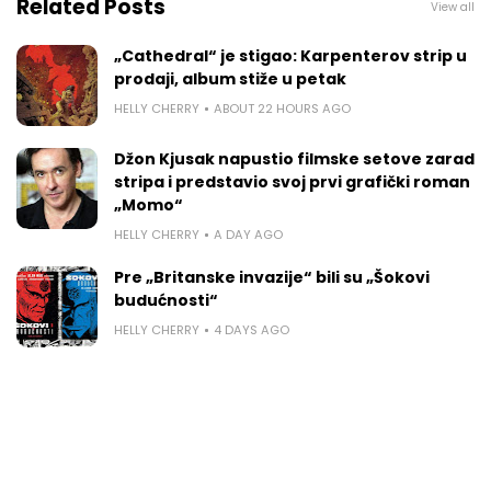
Related Posts
View all
„Cathedral“ je stigao: Karpenterov strip u
prodaji, album stiže u petak
HELLY CHERRY
ABOUT 22 HOURS AGO
Džon Kjusak napustio filmske setove zarad
stripa i predstavio svoj prvi grafički roman
„Momo“
HELLY CHERRY
A DAY AGO
Pre „Britanske invazije“ bili su „Šokovi
budućnosti“
HELLY CHERRY
4 DAYS AGO