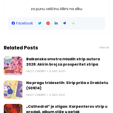
za punu veličinu klikni na sliku
Facebook
Related Posts
View all
Balkanska smotra mladih strip autora
2026: Akirin broj za prosperitet stripa
HELLY CHERRY
A DAY AGO
Na pragu tridesetih: Strip priča o Drakčetu
(S01E14)
HELLY CHERRY
A DAY AGO
„Cathedral“ je stigao: Karpenterov strip u
prodaji, album stiže u petak