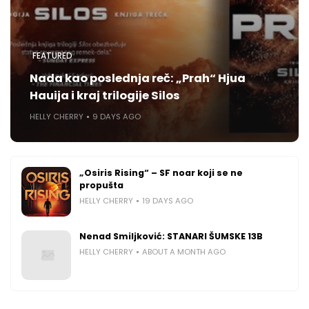
FEATURED
Nada kao poslednja reč: „Prah“ Hjua
Hauija i kraj trilogije Silos
HELLY CHERRY
9 DAYS AGO
„Osiris Rising“ – SF noar koji se ne
propušta
HELLY CHERRY
19 DAYS AGO
Nenad Smiljković: STANARI ŠUMSKE 13B
HELLY CHERRY
ABOUT A MONTH AGO