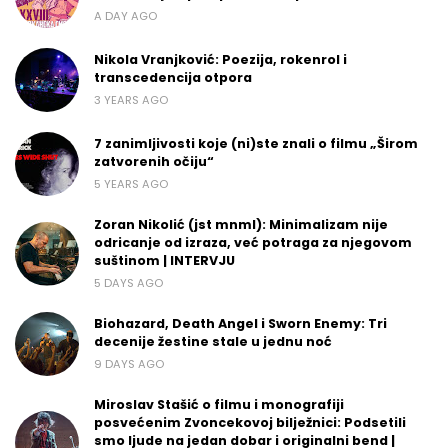
A DAY AGO
Nikola Vranjković: Poezija, rokenrol i
transcedencija otpora
3 YEARS AGO
7 zanimljivosti koje (ni)ste znali o filmu „Širom
zatvorenih očiju“
5 YEARS AGO
Zoran Nikolić (jst mnml): Minimalizam nije
odricanje od izraza, već potraga za njegovom
suštinom | INTERVJU
5 DAYS AGO
Biohazard, Death Angel i Sworn Enemy: Tri
decenije žestine stale u jednu noć
9 DAYS AGO
Miroslav Stašić o filmu i monografiji
posvećenim Zvoncekovoj bilježnici: Podsetili
smo ljude na jedan dobar i originalni bend |