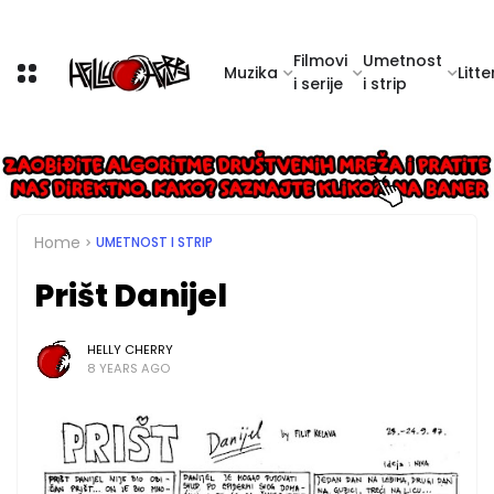
Filmovi
Umetnost
Muzika
Litte
i serije
i strip
Home
UMETNOST I STRIP
Prišt Danijel
HELLY CHERRY
8 YEARS AGO