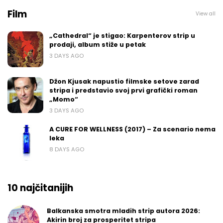
Film
View all
„Cathedral“ je stigao: Karpenterov strip u
prodaji, album stiže u petak
3 DAYS AGO
Džon Kjusak napustio filmske setove zarad
stripa i predstavio svoj prvi grafički roman
„Momo“
3 DAYS AGO
A CURE FOR WELLNESS (2017) – Za scenario nema
leka
8 DAYS AGO
10 najčitanijih
Balkanska smotra mladih strip autora 2026:
Akirin broj za prosperitet stripa