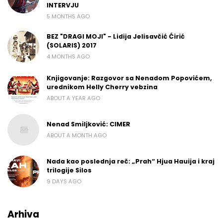
INTERVJU
5 MONTHS AGO
BEZ "DRAGI MOJI" - Lidija Jelisavčić Ćirić
(SOLARIS) 2017
4 MONTHS AGO
Knjigovanje: Razgovor sa Nenadom Popovićem,
urednikom Helly Cherry vebzina
ABOUT A YEAR AGO
Nenad Smiljković: CIMER
ABOUT A MONTH AGO
Nada kao poslednja reč: „Prah“ Hjua Hauija i kraj
trilogije Silos
9 DAYS AGO
Arhiva