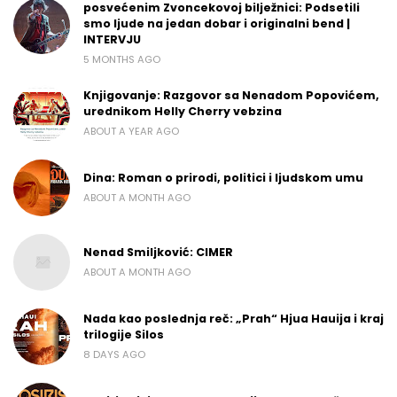
posvećenim Zvoncekovoj bilježnici: Podsetili
smo ljude na jedan dobar i originalni bend |
INTERVJU
5 MONTHS AGO
Knjigovanje: Razgovor sa Nenadom Popovićem,
urednikom Helly Cherry vebzina
ABOUT A YEAR AGO
Dina: Roman o prirodi, politici i ljudskom umu
ABOUT A MONTH AGO
Nenad Smiljković: CIMER
ABOUT A MONTH AGO
Nada kao poslednja reč: „Prah“ Hjua Hauija i kraj
trilogije Silos
8 DAYS AGO