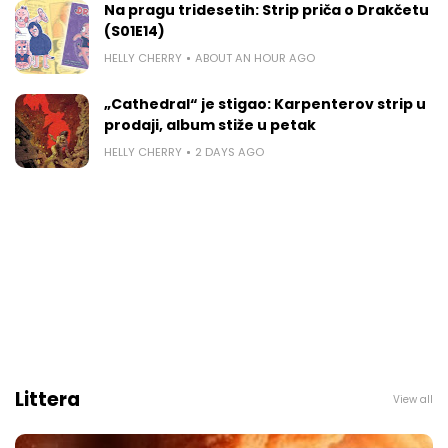
Na pragu tridesetih: Strip priča o Drakčetu
(S01E14)
HELLY CHERRY
ABOUT AN HOUR AGO
„Cathedral“ je stigao: Karpenterov strip u
prodaji, album stiže u petak
HELLY CHERRY
2 DAYS AGO
Littera
View all