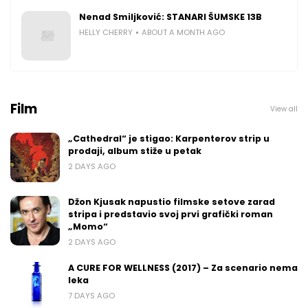
Nenad Smiljković: STANARI ŠUMSKE 13B
HELLY CHERRY
ABOUT A MONTH AGO
Film
View all
„Cathedral“ je stigao: Karpenterov strip u
prodaji, album stiže u petak
2 DAYS AGO
Džon Kjusak napustio filmske setove zarad
stripa i predstavio svoj prvi grafički roman
„Momo“
2 DAYS AGO
A CURE FOR WELLNESS (2017) – Za scenario nema
leka
7 DAYS AGO