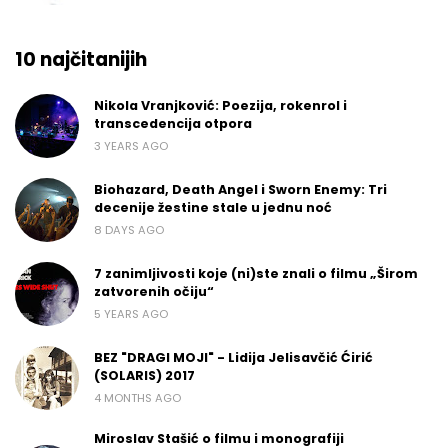
10 najčitanijih
Nikola Vranjković: Poezija, rokenrol i
transcedencija otpora
3 YEARS AGO
Biohazard, Death Angel i Sworn Enemy: Tri
decenije žestine stale u jednu noć
8 DAYS AGO
7 zanimljivosti koje (ni)ste znali o filmu „Širom
zatvorenih očiju“
5 YEARS AGO
BEZ "DRAGI MOJI" - Lidija Jelisavčić Ćirić
(SOLARIS) 2017
4 MONTHS AGO
Miroslav Stašić o filmu i monografiji