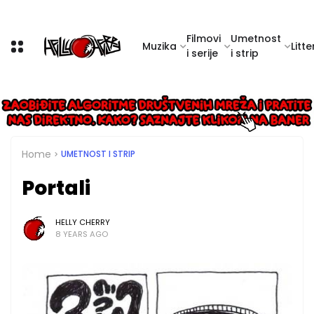
Filmovi
Umetnost
Muzika
Litte
i serije
i strip
Home
UMETNOST I STRIP
Portali
HELLY CHERRY
8 YEARS AGO