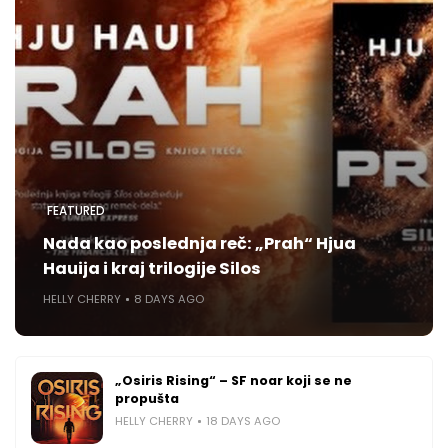
FEATURED
Nada kao poslednja reč: „Prah“ Hjua
Hauija i kraj trilogije Silos
HELLY CHERRY
8 DAYS AGO
„Osiris Rising“ – SF noar koji se ne
propušta
HELLY CHERRY
18 DAYS AGO