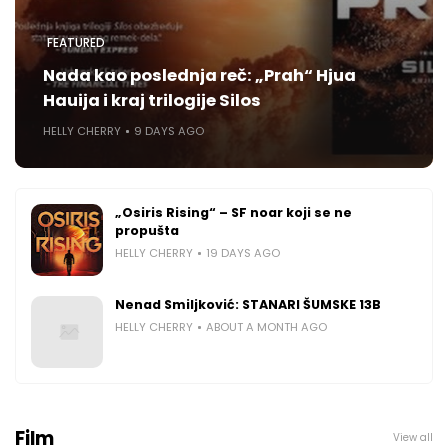
FEATURED
Nada kao poslednja reč: „Prah“ Hjua
Hauija i kraj trilogije Silos
HELLY CHERRY
9 DAYS AGO
„Osiris Rising“ – SF noar koji se ne
propušta
HELLY CHERRY
19 DAYS AGO
Nenad Smiljković: STANARI ŠUMSKE 13B
HELLY CHERRY
ABOUT A MONTH AGO
Film
View all