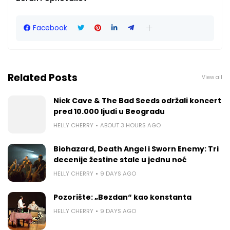
Facebook
Related Posts
View all
Nick Cave & The Bad Seeds održali koncert
pred 10.000 ljudi u Beogradu
HELLY CHERRY
ABOUT 3 HOURS AGO
Biohazard, Death Angel i Sworn Enemy: Tri
decenije žestine stale u jednu noć
HELLY CHERRY
9 DAYS AGO
Pozorište: „Bezdan“ kao konstanta
HELLY CHERRY
9 DAYS AGO