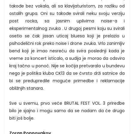
takođe bez vokala, ali sa klavijaturistom, za razliku od
ostalih grupa. Oni su takođe svirali neku svoju verziju
post rocka, sa jasnim uplivima noise-a i
eksperimentalnog zvuka . U drugoj pesmi koju su svirali
osetio se čak jasan uticaj bluesa koji je prelazio u
psihodelični rok preko noise i drone zvuka. Vrlo zanimljiv
bend koji je imao nesreću da svira poslednji kada je
vreme za koncert isticalo, a sudija je morao da odsvira
kraj tačno u ponoć. Nije se kočija pretvarala u bundevu
nego je politika kluba CK13 da se čvrsto drži satnice da
bi se predupredile moguće primedbe i reklamacije
obližnjih stanara.
Sve u svemu, prvo veče BRUTAL FEST VOL. 3 priredbe
bilo je sjajno i mogu samo da se nadam da će drugo
biti još bolje.
Zoran Popnovakov