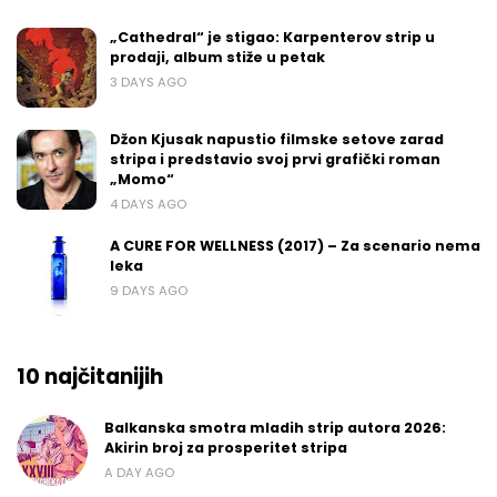
„Cathedral“ je stigao: Karpenterov strip u
prodaji, album stiže u petak
3 DAYS AGO
Džon Kjusak napustio filmske setove zarad
stripa i predstavio svoj prvi grafički roman
„Momo“
4 DAYS AGO
A CURE FOR WELLNESS (2017) – Za scenario nema
leka
9 DAYS AGO
10 najčitanijih
Balkanska smotra mladih strip autora 2026:
Akirin broj za prosperitet stripa
A DAY AGO