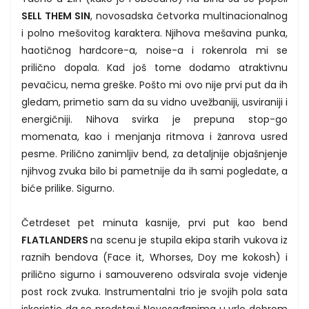
SELL THEM SIN
, novosadska četvorka multinacionalnog
i polno mešovitog karaktera. Njihova mešavina punka,
haotičnog hardcore-a, noise-a i rokenrola mi se
prilično dopala. Kad još tome dodamo atraktivnu
pevačicu, nema greške. Pošto mi ovo nije prvi put da ih
gledam, primetio sam da su vidno uvežbaniji, usviraniji i
energičniji. Nihova svirka je prepuna stop-go
momenata, kao i menjanja ritmova i žanrova usred
pesme. Prilično zanimljiv bend, za detaljnije objašnjenje
njihvog zvuka bilo bi pametnije da ih sami pogledate, a
biće prilike. Sigurno.
Četrdeset pet minuta kasnije, prvi put kao bend
FLATLANDERS
na scenu je stupila ekipa starih vukova iz
raznih bendova (Face it, Whorses, Doy me kokosh) i
prilično sigurno i samouvereno odsvirala svoje viđenje
post rock zvuka. Instrumentalni trio je svojih pola sata
iskoristio da se predstavi Novosađanima u vrlo dobrom