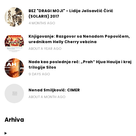
BEZ "DRAGI MOJI" - Lidija Jelisavčić Ćirić
(SOLARIS) 2017
4 MONTHS AGO
Knjigovanje: Razgovor sa Nenadom Popovićem,
urednikom Helly Cherry vebzina
ABOUT A YEAR AGO
Nada kao poslednja reč: „Prah“ Hjua Hauija i kraj
trilogije Silos
9 DAYS AGO
Nenad Smiljković: CIMER
ABOUT A MONTH AGO
Arhiva