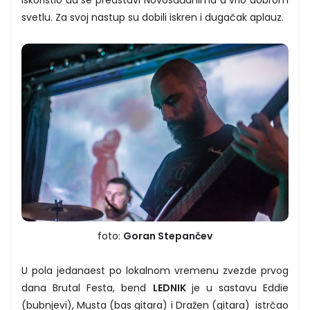
svetlu. Za svoj nastup su dobili iskren i dugačak aplauz.
foto:
Goran Stepančev
U pola jedanaest po lokalnom vremenu zvezde prvog
dana Brutal Festa, bend
LEDNIK
je u sastavu Eddie
(bubnjevi), Musta (bas gitara) i Dražen (gitara) istrčao