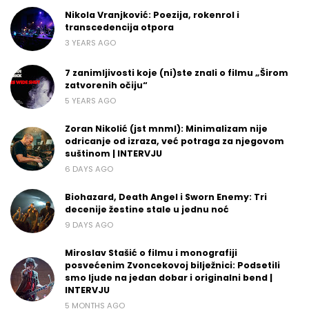
Nikola Vranjković: Poezija, rokenrol i
transcedencija otpora
3 YEARS AGO
7 zanimljivosti koje (ni)ste znali o filmu „Širom
zatvorenih očiju“
5 YEARS AGO
Zoran Nikolić (jst mnml): Minimalizam nije
odricanje od izraza, već potraga za njegovom
suštinom | INTERVJU
6 DAYS AGO
Biohazard, Death Angel i Sworn Enemy: Tri
decenije žestine stale u jednu noć
9 DAYS AGO
Miroslav Stašić o filmu i monografiji
posvećenim Zvoncekovoj bilježnici: Podsetili
smo ljude na jedan dobar i originalni bend |
INTERVJU
5 MONTHS AGO