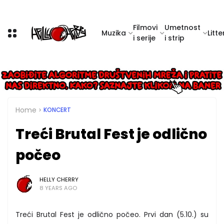
Filmovi
Umetnost
Muzika
Litte
i serije
i strip
Home
KONCERT
Treći Brutal Fest je odlično
počeo
HELLY CHERRY
8 YEARS AGO
Treći Brutal Fest je odlično počeo. Prvi dan (5.10.) su