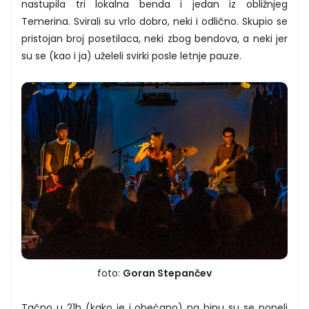
nastupila tri lokalna benda i jedan iz obližnjeg
Temerina. Svirali su vrlo dobro, neki i odlično. Skupio se
pristojan broj posetilaca, neki zbog bendova, a neki jer
su se (kao i ja) uželeli svirki posle letnje pauze.
foto:
Goran Stepančev
Tačno u 21h (kako je i obećano) na binu su se popeli