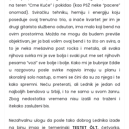
na teren “Crne Kuće” i pokidao (kao PSŽ neke “pacere”
onomad). Sviračku tehniku, hemiju i energiju koju
poseduje ovaj trenutno trio, a inače kvartet jer im je
drugi gitarista službeno odsutan, ima malo koji bend na
ovim prostorima. Možda ne mogu da budem previše
objektivan, jer ja baš volim ovaj bend i to što on svira, a
to je neka mešavina post rocka i metala, ali svaka
njihova svirka mi je sve bolja i svaki put me set njihovih
pesama “vozi” sve bolje i bolje. Kako mi je bubnjar Eddie
u razgovoru posle svirke najavio imaju u planu i
skorašnji solo nastup, a meni se čini da su za njega i te
kako spremni. Neću preterati, ali Lednik je jedan od
najboljih bendova u Srbiji, i to ne samo u svom žanru.
Zbog nedostatka vremena nisu izašli na traženi i
itekako zasluženi bis.
Nezahvalnu ulogu da posle tako dobrog Lednika izađe
na binu imao je temerinski
TESTET ÖLT
, četvorka,