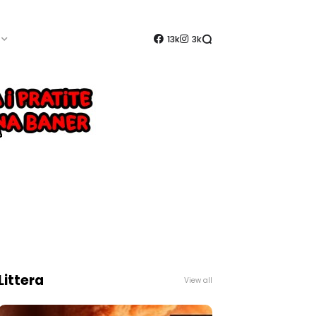
13k
3k
Littera
View all