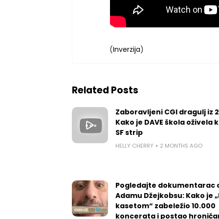
(
Inverzija
)
Related Posts
Zaboravljeni CGI dragulj iz 
Kako je DAVE škola oživela k
SF strip
HELLY CHERRY
2 MONTHS AGO
Pogledajte dokumentarac 
Adamu Džejkobsu: Kako je „l
kasetom“ zabeležio 10.000
koncerata i postao hroniča