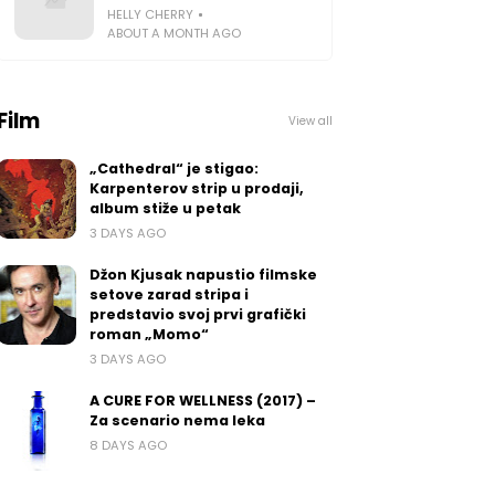
HELLY CHERRY
ABOUT A MONTH AGO
Film
View all
„Cathedral“ je stigao:
Karpenterov strip u prodaji,
album stiže u petak
3 DAYS AGO
Džon Kjusak napustio filmske
setove zarad stripa i
predstavio svoj prvi grafički
roman „Momo“
3 DAYS AGO
A CURE FOR WELLNESS (2017) –
Za scenario nema leka
8 DAYS AGO