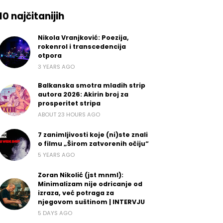
10 najčitanijih
Nikola Vranjković: Poezija,
rokenrol i transcedencija
otpora
3 YEARS AGO
Balkanska smotra mladih strip
autora 2026: Akirin broj za
prosperitet stripa
ABOUT 23 HOURS AGO
7 zanimljivosti koje (ni)ste znali
o filmu „Širom zatvorenih očiju“
5 YEARS AGO
Zoran Nikolić (jst mnml):
Minimalizam nije odricanje od
izraza, već potraga za
njegovom suštinom | INTERVJU
5 DAYS AGO