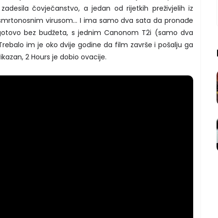
adesila čovječanstvo, a jedan od rijetkih preživjelih iz
en smrtonosnim virusom… I ima samo dva sata da pronađe
udi, gotovo bez budžeta, s jednim Canonom T2i (samo dva
rebalo im je oko dvije godine da film završe i pošalju ga
rikazan, 2 Hours je dobio ovacije.