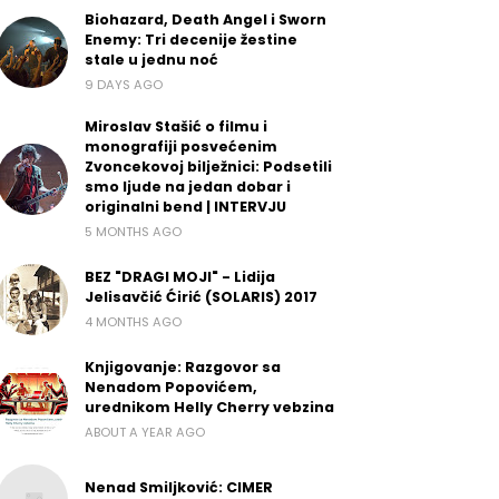
Biohazard, Death Angel i Sworn
Enemy: Tri decenije žestine
stale u jednu noć
9 DAYS AGO
Miroslav Stašić o filmu i
monografiji posvećenim
Zvoncekovoj bilježnici: Podsetili
smo ljude na jedan dobar i
originalni bend | INTERVJU
5 MONTHS AGO
BEZ "DRAGI MOJI" - Lidija
Jelisavčić Ćirić (SOLARIS) 2017
4 MONTHS AGO
Knjigovanje: Razgovor sa
Nenadom Popovićem,
urednikom Helly Cherry vebzina
ABOUT A YEAR AGO
Nenad Smiljković: CIMER