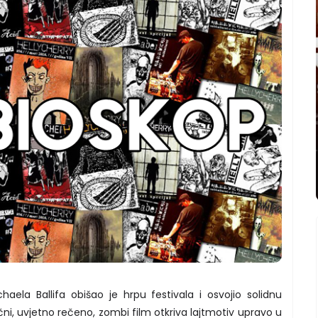
chaela Ballifa obišao je hrpu festivala i osvojio solidnu
čni, uvjetno rečeno, zombi film otkriva lajtmotiv upravo u