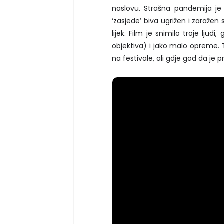
naslovu. Strašna pandemija je z
‘zasjede’ biva ugrižen i zaraž
lijek. Film je snimilo troje lj
objektiva) i jako malo opreme. T
na festivale, ali gdje god da je p