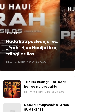
FEATURED
Nada kao poslednja reč:
„Prah“ Hjua Hauija i kraj
trilogije Silos
HELLY CHERRY
9 DAYS AGO
„Osiris Rising“ – SF noar
koji se ne propušta
HELLY CHERRY
19 DAYS AGO
Nenad Smiljković: STANARI
ŠUMSKE 13B