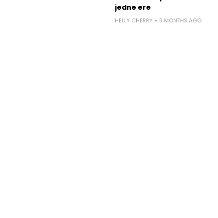
jedne ere
HELLY CHERRY
3 MONTHS AGO