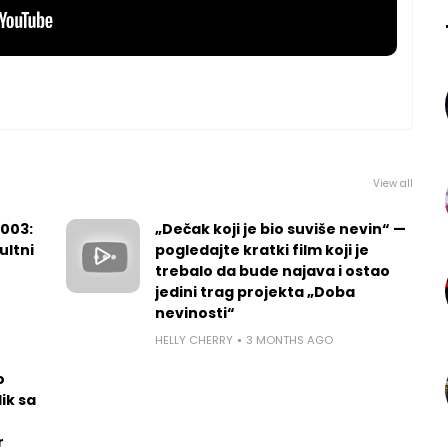
View all
2003:
„Dečak koji je bio suviše nevin“ —
ultni
pogledajte kratki film koji je
trebalo da bude najava i ostao
jedini trag projekta „Doba
nevinosti“
HELLY CHERRY
3 MONTHS AGO
o
ik sa
r