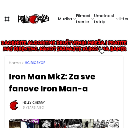
Filmovi
Umetnost
Muzika
Litte
i serije
i strip
Home
HC BIOSKOP
Iron Man MkZ: Za sve
fanove Iron Man-a
HELLY CHERRY
8 YEARS AGO