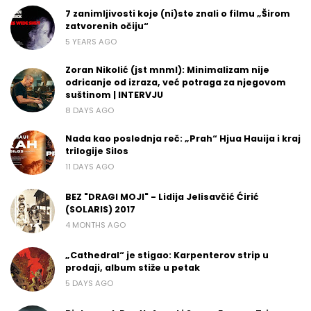
7 zanimljivosti koje (ni)ste znali o filmu „Širom
zatvorenih očiju“
5 YEARS AGO
Zoran Nikolić (jst mnml): Minimalizam nije
odricanje od izraza, već potraga za njegovom
suštinom | INTERVJU
8 DAYS AGO
Nada kao poslednja reč: „Prah“ Hjua Hauija i kraj
trilogije Silos
11 DAYS AGO
BEZ "DRAGI MOJI" - Lidija Jelisavčić Ćirić
(SOLARIS) 2017
4 MONTHS AGO
„Cathedral“ je stigao: Karpenterov strip u
prodaji, album stiže u petak
5 DAYS AGO