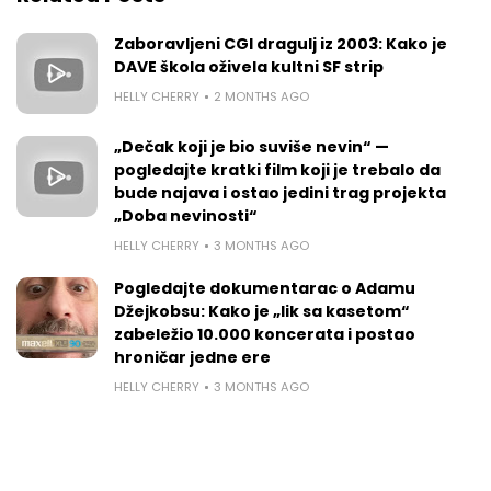
Zaboravljeni CGI dragulj iz 2003: Kako je
DAVE škola oživela kultni SF strip
HELLY CHERRY
2 MONTHS AGO
„Dečak koji je bio suviše nevin“ —
pogledajte kratki film koji je trebalo da
bude najava i ostao jedini trag projekta
„Doba nevinosti“
HELLY CHERRY
3 MONTHS AGO
Pogledajte dokumentarac o Adamu
Džejkobsu: Kako je „lik sa kasetom“
zabeležio 10.000 koncerata i postao
hroničar jedne ere
HELLY CHERRY
3 MONTHS AGO