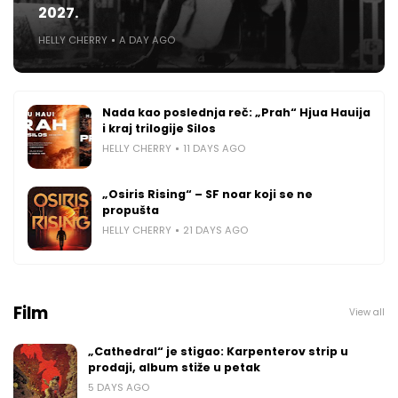
2027.
HELLY CHERRY
A DAY AGO
Nada kao poslednja reč: „Prah“ Hjua Hauija
i kraj trilogije Silos
HELLY CHERRY
11 DAYS AGO
„Osiris Rising“ – SF noar koji se ne
propušta
HELLY CHERRY
21 DAYS AGO
Film
View all
„Cathedral“ je stigao: Karpenterov strip u
prodaji, album stiže u petak
5 DAYS AGO