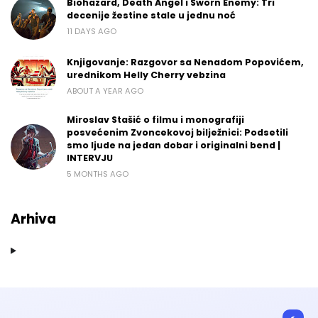
Biohazard, Death Angel i Sworn Enemy: Tri
decenije žestine stale u jednu noć
11 DAYS AGO
Knjigovanje: Razgovor sa Nenadom Popovićem,
urednikom Helly Cherry vebzina
ABOUT A YEAR AGO
Miroslav Stašić o filmu i monografiji
posvećenim Zvoncekovoj bilježnici: Podsetili
smo ljude na jedan dobar i originalni bend |
INTERVJU
5 MONTHS AGO
Arhiva