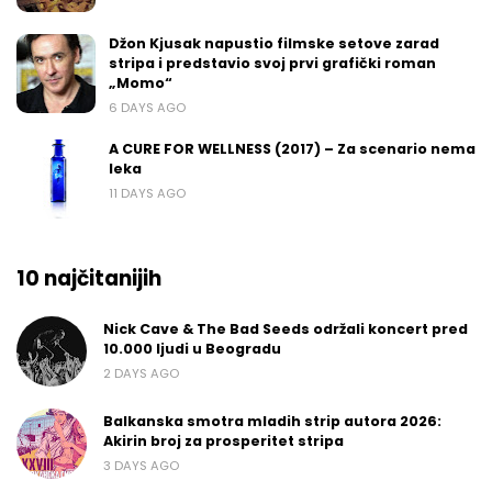
Džon Kjusak napustio filmske setove zarad
stripa i predstavio svoj prvi grafički roman
„Momo“
6 DAYS AGO
A CURE FOR WELLNESS (2017) – Za scenario nema
leka
11 DAYS AGO
10 najčitanijih
Nick Cave & The Bad Seeds održali koncert pred
10.000 ljudi u Beogradu
2 DAYS AGO
Balkanska smotra mladih strip autora 2026:
Akirin broj za prosperitet stripa
3 DAYS AGO