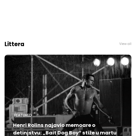
Littera
View all
FEATURED
Henri Rolins najavio memoare o
detinjstvu: „Bait Dog Boy“ stiže u martu