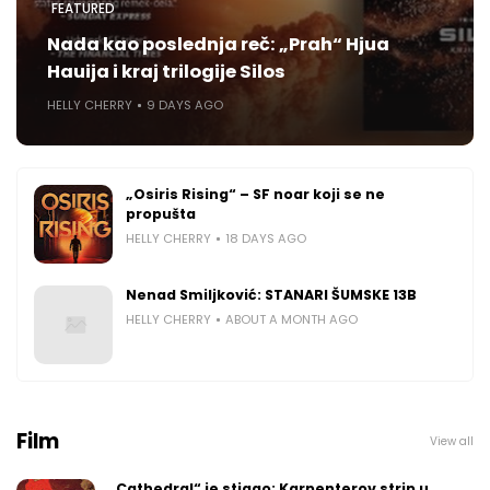
FEATURED
Nada kao poslednja reč: „Prah“ Hjua
Hauija i kraj trilogije Silos
HELLY CHERRY
9 DAYS AGO
„Osiris Rising“ – SF noar koji se ne
propušta
HELLY CHERRY
18 DAYS AGO
Nenad Smiljković: STANARI ŠUMSKE 13B
HELLY CHERRY
ABOUT A MONTH AGO
Film
View all
„Cathedral“ je stigao: Karpenterov strip u