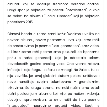
albumu koji se očekuje sredinom naredne godine.
Drugi spot je objavljen za pesmu "Intoxicated", a koja
se nalazi na albumu "Social Disorder" koji je objavljen
početkom 2015.
Članovi benda o tome sami kažu: "Radimo uveliko na
novom albumu, novim pesmama. Prva, koju smo rešili
da predstavimo je pesma "Lost generation". Kroz video,
a i kroz same reči pesme smo pokušali da ispričamo
priču o našoj generaciji koja je odrastala tokom
devedesetih godina proslog veka. Ono vreme ratova,
inflacija i koje čega... sećaju se mnogi. Na žalost, tu se
nije završilo, jer ovaj globalni sistem polako uništava i
nove naraštaje svojim talentovano – grandioznim
trikovima. Sa druge strane, na neki način smo ostali
dužni poslednjem albumu koji nije, po našem viđenju,
dovoljno ispromovisan, te smo rešili da i za pesmu
"Intoxicated" napravimo prateći video. Spot je