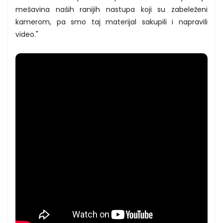
mešavina naših ranijih nastupa koji su zabeleženi
kamerom, pa smo taj materijal sakupili i napravili
video."