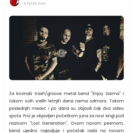
9 YEARS AGO
Za kovinski trash/groove metal bend "Enjoy Sarma" i
tokom ovih vrelih letnjih dana nema odmora. Tokom
poslednjih mesec i po dana su objavili čak dva video
spota. Prvi je objavljen početkom juna za novi singl pod
nazivom ''Lost Generation''. Ovom novom pesmom,
bend ujedno najavljuje i početak rada na novom