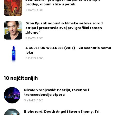
prodaji, album stiže u petak
2 DAYS AGO
Džon Kjusak napustio filmske setove zarad
stripa i predstavio svoj prvi grafički roman
„Momo“
3 DAYS AGO
A CURE FOR WELLNESS (2017) – Za scenario nema
leka
8 DAYS AGO
10 najčitanijih
Nikola Vranjković: Poezija, rokenrol i
transcedencija otpora
3 YEARS AGO
Biohazard, Death Angel i Sworn Enemy: Tri