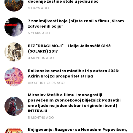
decenije žestine stale u jednu noć
9 DAYS AGO
7 zanimljivosti koje (ni)ste znali o filmu „Širom
zatvorenih očiju“
5 YEARS AGO
BEZ "DRAGI MOJI" - Lidija Jelisavčić Ćirić
(SOLARIS) 2017
4 MONTHS AGO
Balkanska smotra mladih strip autora 2026:
Akirin broj za prosperitet stripa
ABOUT 10 HOURS AGO
Miroslav Stašić o filmu i monografiji
posvećenim Zvoncekovoj bilježnici: Podsetili
smo ljude na jedan dobar i originalni bend |
INTERVJU
5 MONTHS AGO
Knjigovanje: Razgovor sa Nenadom Popovićem,