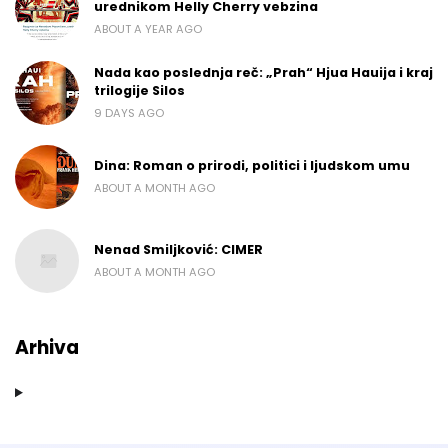
urednikom Helly Cherry vebzina
ABOUT A YEAR AGO
Nada kao poslednja reč: „Prah“ Hjua Hauija i kraj
trilogije Silos
9 DAYS AGO
Dina: Roman o prirodi, politici i ljudskom umu
ABOUT A MONTH AGO
Nenad Smiljković: CIMER
ABOUT A MONTH AGO
Arhiva