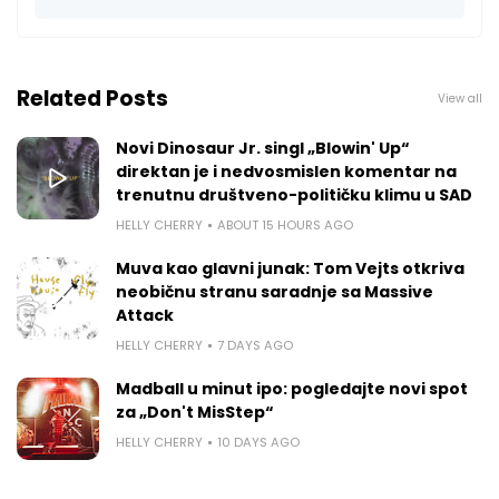
Related Posts
View all
Novi Dinosaur Jr. singl „Blowin' Up“
direktan je i nedvosmislen komentar na
trenutnu društveno-političku klimu u SAD
HELLY CHERRY
ABOUT 15 HOURS AGO
Muva kao glavni junak: Tom Vejts otkriva
neobičnu stranu saradnje sa Massive
Attack
HELLY CHERRY
7 DAYS AGO
Madball u minut ipo: pogledajte novi spot
za „Don't MisStep“
HELLY CHERRY
10 DAYS AGO