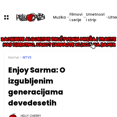
Filmovi
Umetnost
Muzika
Litte
i serije
i strip
Home
MTV3
Enjoy Sarma: O
izgubljenim
generacijama
devedesetih
HELLY CHERRY