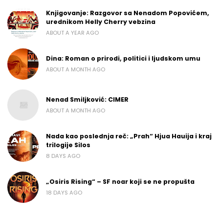
Knjigovanje: Razgovor sa Nenadom Popovićem,
urednikom Helly Cherry vebzina
ABOUT A YEAR AGO
Dina: Roman o prirodi, politici i ljudskom umu
ABOUT A MONTH AGO
Nenad Smiljković: CIMER
ABOUT A MONTH AGO
Nada kao poslednja reč: „Prah“ Hjua Hauija i kraj
trilogije Silos
8 DAYS AGO
„Osiris Rising“ – SF noar koji se ne propušta
18 DAYS AGO