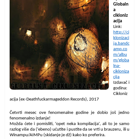
Globaln
a
cikloniz
acija
Link:
http://ci
klonizaci
ja.bandc
amp.co
m/albu
m/globa
lna-
cikloniza
cija
Izdavač i
godina:
Cikloniz
acija (ex-
Deathfuckarmageddon Records), 2017
Četvrti mesec ove fenomenalne godine je dobio još jedno
fenomenalno izdanje!
Možda ćete i pomisliti, 'opet neka kompilacija', ali to je samo
razlog više da ('ebeno) ućutite i pustite da se vrti u brauzeru, ili u
Winampu/AIMPu (skidanje je dž) kako ko preferira.