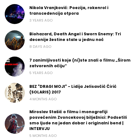
Nikola Vranjković: Poezija, rokenrol i
transcedencija otpora
3 YEARS AGO
Biohazard, Death Angel i Sworn Enemy: Tri
decenije žestine stale u jednu noć
8 DAYS AGO
7 zanimljivosti koje (ni)ste znali o filmu „Širom
zatvorenih očiju“
5 YEARS AGO
BEZ "DRAGI MOJI" - Lidija Jelisavčić Ćirić
(SOLARIS) 2017
4 MONTHS AGO
Miroslav Stašić o filmu i monografiji
posvećenim Zvoncekovoj bilježnici: Podsetili
smo ljude na jedan dobar i originalni bend |
INTERVJU
5 MONTHS AGO