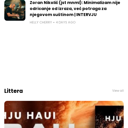
Zoran Nikolić (jst mnml): Minimalizam nije
odricanje od izraza, već potraga za
njegovom suštinom | INTERVJU
HELLY CHERRY
4 DAYS AGO
Littera
View all