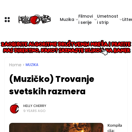
Filmovi
Umetnost
Muzika
Litte
i serije
i strip
Home
MUZIKA
(Muzičko) Trovanje
svetskih razmera
HELLY CHERRY
9 YEARS AGO
Kompila
cija: