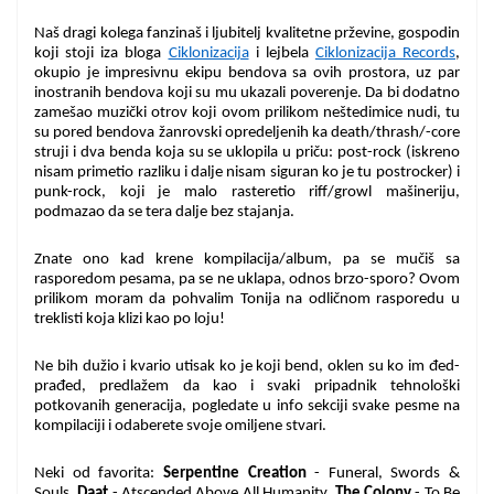
Naš dragi kolega fanzinaš i ljubitelj kvalitetne prževine, gospodin
koji stoji iza bloga
Ciklonizacija
i lejbela
Ciklonizacija Records
,
okupio je impresivnu ekipu bendova sa ovih prostora, uz par
inostranih bendova koji su mu ukazali poverenje. Da bi dodatno
zamešao muzički otrov koji ovom prilikom neštedimice nudi, tu
su pored bendova žanrovski opredeljenih ka death/thrash/-core
struji i dva benda koja su se uklopila u priču: post-rock (iskreno
nisam primetio razliku i dalje nisam siguran ko je tu postrocker) i
punk-rock, koji je malo rasteretio riff/growl mašineriju,
podmazao da se tera dalje bez stajanja.
Znate ono kad krene kompilacija/album, pa se mučiš sa
rasporedom pesama, pa se ne uklapa, odnos brzo-sporo? Ovom
prilikom moram da pohvalim Tonija na odličnom rasporedu u
treklisti koja klizi kao po loju!
Ne bih dužio i kvario utisak ko je koji bend, oklen su ko im đed-
prađed, predlažem da kao i svaki pripadnik tehnološki
potkovanih generacija, pogledate u info sekciji svake pesme na
kompilaciji i odaberete svoje omiljene stvari.
Neki od favorita:
Serpentine Creation
- Funeral, Swords &
Souls,
Daat
- Atscended Above All Humanity,
The Colony
- To Be