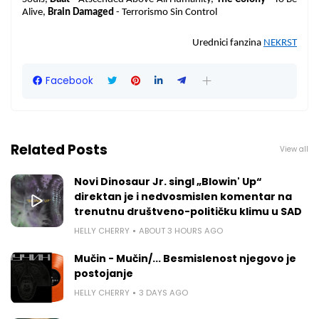
Alive,
Brain Damaged
- Terrorismo Sin Control
Urednici fanzina
NEKRST
Facebook
Related Posts
View all
Novi Dinosaur Jr. singl „Blowin' Up“
direktan je i nedvosmislen komentar na
trenutnu društveno-političku klimu u SAD
HELLY CHERRY
ABOUT 3 HOURS AGO
Mučin - Mučin/... Besmislenost njegovo je
postojanje
HELLY CHERRY
3 DAYS AGO