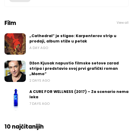
Film
View all
„Cathedral“ je stigao: Karpenterov strip u
prodaji, album stiže u petak
A DAY AGO
Džon Kjusak napustio filmske setove zarad
stripa i predstavio svoj prvi grafički roman
„Momo“
2 DAYS AGO
A CURE FOR WELLNESS (2017) – Za scenario nema
leka
7 DAYS AGO
10 najčitanijih