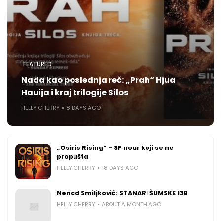
FEATURED
Nada kao poslednja reč: „Prah“ Hjua
Hauija i kraj trilogije Silos
HELLY CHERRY
8 DAYS AGO
„Osiris Rising“ – SF noar koji se ne
propušta
HELLY CHERRY
18 DAYS AGO
Nenad Smiljković: STANARI ŠUMSKE 13B
HELLY CHERRY
ABOUT A MONTH AGO