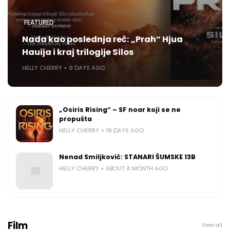
FEATURED
Nada kao poslednja reč: „Prah“ Hjua
Hauija i kraj trilogije Silos
HELLY CHERRY
9 DAYS AGO
„Osiris Rising“ – SF noar koji se ne
propušta
HELLY CHERRY
18 DAYS AGO
Nenad Smiljković: STANARI ŠUMSKE 13B
HELLY CHERRY
ABOUT A MONTH AGO
Film
View all