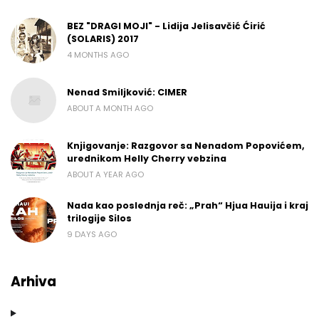
BEZ "DRAGI MOJI" - Lidija Jelisavčić Ćirić
(SOLARIS) 2017
4 MONTHS AGO
Nenad Smiljković: CIMER
ABOUT A MONTH AGO
Knjigovanje: Razgovor sa Nenadom Popovićem,
urednikom Helly Cherry vebzina
ABOUT A YEAR AGO
Nada kao poslednja reč: „Prah“ Hjua Hauija i kraj
trilogije Silos
9 DAYS AGO
Arhiva