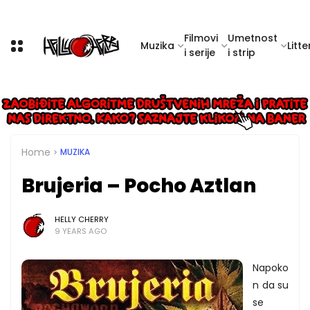
Filmovi
Umetnost
Muzika
Litte
i serije
i strip
Home
MUZIKA
Brujeria – Pocho Aztlan
HELLY CHERRY
9 YEARS AGO
Napoko
n da su
se