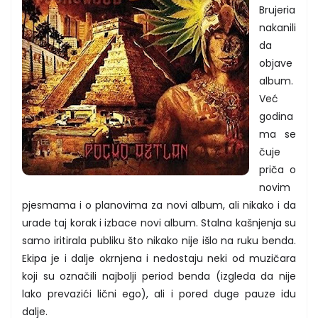
Brujeria
nakanili
da
objave
album.
Već
godina
ma se
čuje
priča o
novim
pjesmama i o planovima za novi album, ali nikako i da
urade taj korak i izbace novi album. Stalna kašnjenja su
samo iritirala publiku što nikako nije išlo na ruku benda.
Ekipa je i dalje okrnjena i nedostaju neki od muzičara
koji su označili najbolji period benda (izgleda da nije
lako prevazići lični ego), ali i pored duge pauze idu
dalje.