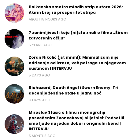
Balkanska smotra mladih strip autora 2026:
Akirin broj za prosperitet stripa
ABOUT 15 HOURS AGO
7 zanimljivosti koje (ni)ste znali o filmu „Širom
zatvorenih očiju“
5 YEARS AGO
Zoran Nikolić (jst mnml): Minimalizam nije
odricanje od izraza, već potraga za njegovom
suštinom | INTERVJU
5 DAYS AGO
Biohazard, Death Angel i Sworn Enemy: Tri
decenije žestine stale u jednu noć
9 DAYS AGO
Miroslav Stašić o filmu i monografiji
posvećenim Zvoncekovoj bilježnici: Podsetili
smo ljude na jedan dobar i originalni bend |
INTERVJU
5 MONTHS AGO