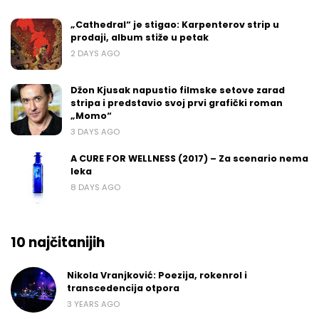
„Cathedral“ je stigao: Karpenterov strip u
prodaji, album stiže u petak
2 DAYS AGO
Džon Kjusak napustio filmske setove zarad
stripa i predstavio svoj prvi grafički roman
„Momo“
3 DAYS AGO
A CURE FOR WELLNESS (2017) – Za scenario nema
leka
8 DAYS AGO
10 najčitanijih
Nikola Vranjković: Poezija, rokenrol i
transcedencija otpora
3 YEARS AGO