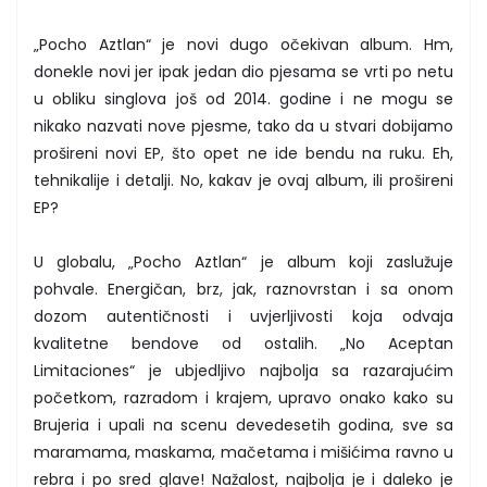
„Pocho Aztlan“ je novi dugo očekivan album. Hm,
donekle novi jer ipak jedan dio pjesama se vrti po netu
u obliku singlova još od 2014. godine i ne mogu se
nikako nazvati nove pjesme, tako da u stvari dobijamo
prošireni novi EP, što opet ne ide bendu na ruku. Eh,
tehnikalije i detalji. No, kakav je ovaj album, ili prošireni
EP?
U globalu, „Pocho Aztlan“ je album koji zaslužuje
pohvale. Energičan, brz, jak, raznovrstan i sa onom
dozom autentičnosti i uvjerljivosti koja odvaja
kvalitetne bendove od ostalih. „No Aceptan
Limitaciones“ je ubjedljivo najbolja sa razarajućim
početkom, razradom i krajem, upravo onako kako su
Brujeria i upali na scenu devedesetih godina, sve sa
maramama, maskama, mačetama i mišićima ravno u
rebra i po sred glave! Nažalost, najbolja je i daleko je