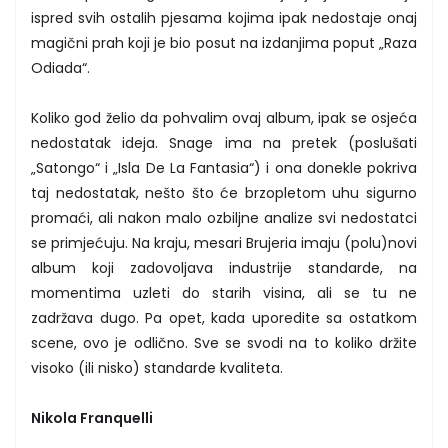
ispred svih ostalih pjesama kojima ipak nedostaje onaj
magični prah koji je bio posut na izdanjima poput „Raza
Odiada“.
Koliko god želio da pohvalim ovaj album, ipak se osjeća
nedostatak ideja. Snage ima na pretek (poslušati
„Satongo“ i „Isla De La Fantasia“) i ona donekle pokriva
taj nedostatak, nešto što će brzopletom uhu sigurno
promaći, ali nakon malo ozbiljne analize svi nedostatci
se primjećuju. Na kraju, mesari Brujeria imaju (polu)novi
album koji zadovoljava industrije standarde, na
momentima uzleti do starih visina, ali se tu ne
zadržava dugo. Pa opet, kada uporedite sa ostatkom
scene, ovo je odlično. Sve se svodi na to koliko držite
visoko (ili nisko) standarde kvaliteta.
Nikola Franquelli