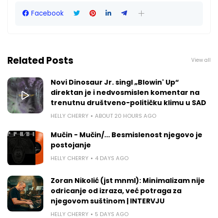
Facebook
Related Posts
View all
Novi Dinosaur Jr. singl „Blowin' Up“
direktan je i nedvosmislen komentar na
trenutnu društveno-političku klimu u SAD
HELLY CHERRY
ABOUT 20 HOURS AGO
Mučin - Mučin/... Besmislenost njegovo je
postojanje
HELLY CHERRY
4 DAYS AGO
Zoran Nikolić (jst mnml): Minimalizam nije
odricanje od izraza, već potraga za
njegovom suštinom | INTERVJU
HELLY CHERRY
5 DAYS AGO