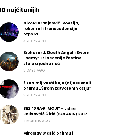
10 najčitanijih
Nikola Vranjković: Poezija,
rokenrol i transcedencija
otpora
3 YEARS AGO
Biohazard, Death Angel i Sworn
Enemy: Tri decenije žestine
stale u jednu noć
8 DAYS AGO
7 zanimljivosti koje (ni)ste znali
o filmu „Širom zatvorenih očiju“
5 YEARS AGO
BEZ "DRAGI MOJI" - Lidija
Jelisavčić Ćirić (SOLARIS) 2017
4 MONTHS AGO
Miroslav Stašić o filmu i