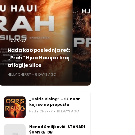
FEATURED
Nada kao poslednja reč:
„Prah“ Hjua Hauija i kraj
trilogije Silos
HELLY CHERRY
8 DAYS AGO
„Osiris Rising“ – SF noar
koji se ne propušta
HELLY CHERRY
18 DAYS AGO
Nenad Smiljković: STANARI
ŠUMSKE 13B