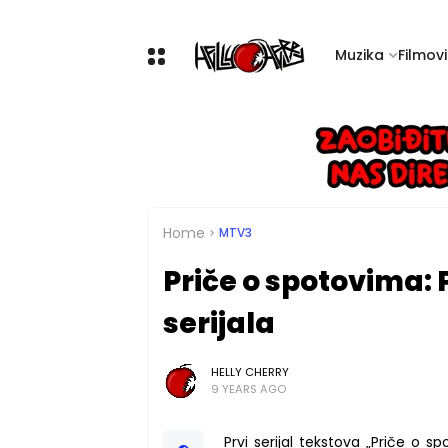
Muzika
Filmovi 
Home
MTV3
Priče o spotovima: 
serijala
HELLY CHERRY
9 YEARS AGO
Prvi serijal tekstova „Priče o s