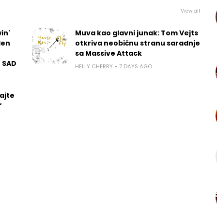
View all
in'
Muva kao glavni junak: Tom Vejts
len
otkriva neobičnu stranu saradnje
sa Massive Attack
u SAD
HELLY CHERRY
7 DAYS AGO
ajte
“