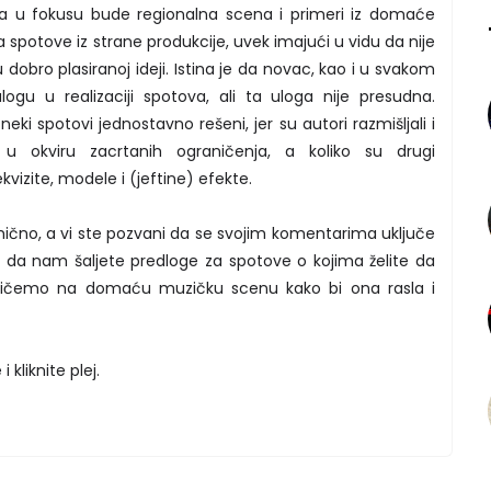
a u fokusu bude regionalna scena i primeri iz domaće
a spotove iz strane produkcije, uvek imajući u vidu da nije
obro plasiranoj ideji. Istina je da novac, kao i u svakom
logu u realizaciji spotova, ali ta uloga nije presudna.
eki spotovi jednostavno rešeni, jer su autori razmišljali i
 u okviru zacrtanih ograničenja, a koliko su drugi
vizite, modele i (jeftine) efekte.
mično, a vi ste pozvani da se svojim komentarima uključe
i da nam šaljete predloge za spotove o kojima želite da
utičemo na domaću muzičku scenu kako bi ona rasla i
kliknite plej.