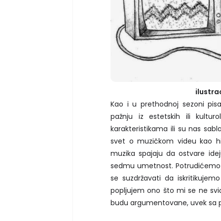
ilustra
Kao i u prethodnoj sezoni pis
pažnju iz estetskih ili kultur
karakteristikama ili su nas sa
svet o muzičkom videu kao hib
muzika spajaju da ostvare ideju
sedmu umetnost. Potrudićemo s
se suzdržavati da iskritikuje
popljujem ono što mi se ne svi
budu argumentovane, uvek sa pr