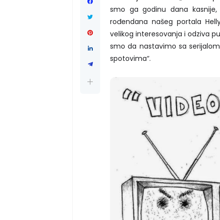
smo ga godinu dana kasnije, 
rođendana našeg portala Helly
velikog interesovanja i odziva pub
smo da nastavimo sa serijalom
spotovima“.