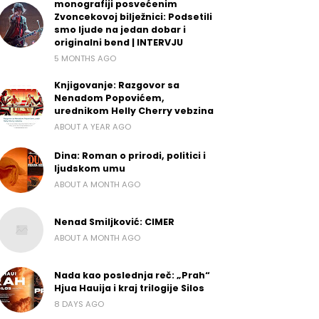
monografiji posvećenim
Zvoncekovoj bilježnici: Podsetili
smo ljude na jedan dobar i
originalni bend | INTERVJU
5 MONTHS AGO
Knjigovanje: Razgovor sa
Nenadom Popovićem,
urednikom Helly Cherry vebzina
ABOUT A YEAR AGO
Dina: Roman o prirodi, politici i
ljudskom umu
ABOUT A MONTH AGO
Nenad Smiljković: CIMER
ABOUT A MONTH AGO
Nada kao poslednja reč: „Prah“
Hjua Hauija i kraj trilogije Silos
8 DAYS AGO