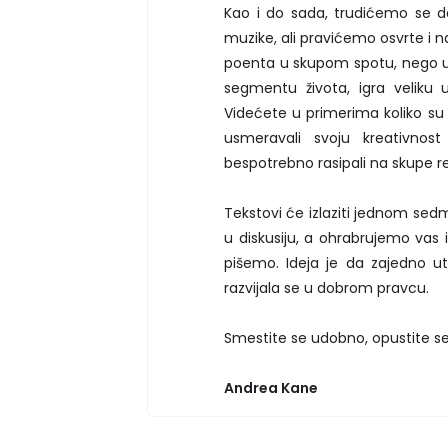
Kao i do sada, trudićemo se d
muzike, ali pravićemo osvrte i n
poenta u skupom spotu, nego u d
segmentu života, igra veliku u
Videćete u primerima koliko su n
usmeravali svoju kreativnost
bespotrebno rasipali na skupe rek
Tekstovi će izlaziti jednom sed
u diskusiju, a ohrabrujemo vas 
pišemo. Ideja je da zajedno 
razvijala se u dobrom pravcu.
Smestite se udobno, opustite se i 
Andrea Kane