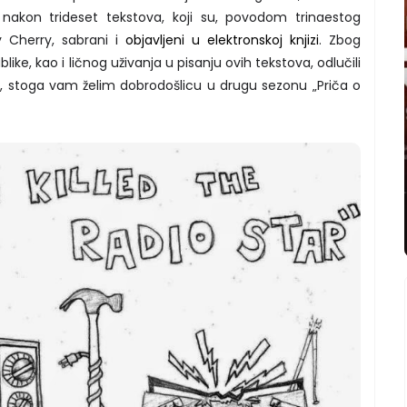
nakon trideset tekstova, koji su, povodom trinaestog
 Cherry, sabrani i
objavljeni u elektronskoj knjizi
. Zbog
like, kao i ličnog uživanja u pisanju ovih tekstova, odlučili
, stoga vam želim dobrodošlicu u drugu sezonu „Priča o