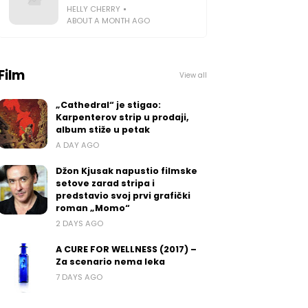
HELLY CHERRY
ABOUT A MONTH AGO
Film
View all
„Cathedral“ je stigao:
Karpenterov strip u prodaji,
album stiže u petak
A DAY AGO
Džon Kjusak napustio filmske
setove zarad stripa i
predstavio svoj prvi grafički
roman „Momo“
2 DAYS AGO
A CURE FOR WELLNESS (2017) –
Za scenario nema leka
7 DAYS AGO