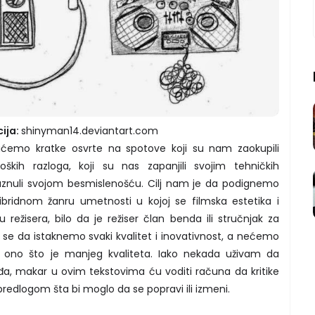
cija:
shinyman14.deviantart.com
aćemo kratke osvrte na spotove koji su nam zaokupili
oloških razloga, koji su nas zapanjili svojim tehničkih
blaznuli svojom besmislenošću. Cilj nam je da podignemo
ridnom žanru umetnosti u kojoj se filmska estetika i
 režisera, bilo da je režiser član benda ili stručnjak za
e da istaknemo svaki kvalitet i inovativnost, a nećemo
mo ono što je manjeg kvaliteta. Iako nekada uživam da
đa, makar u ovim tekstovima ću voditi računa da kritike
edlogom šta bi moglo da se popravi ili izmeni.