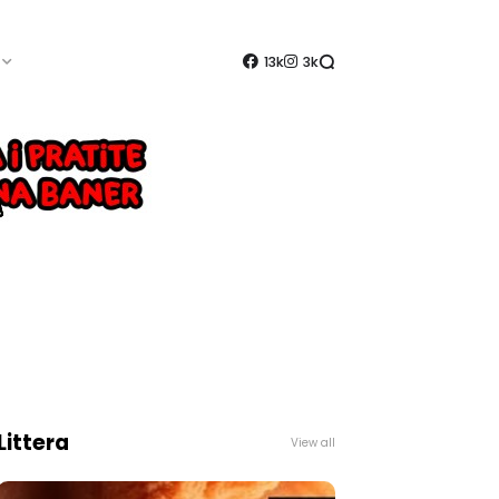
13k
3k
Littera
View all