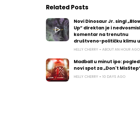
Related Posts
Novi Dinosaur Jr. singl „Blow
Up“ direktan je i nedvosmis
komentar na trenutnu
društveno-političku klimu 
HELLY CHERRY
ABOUT AN HOUR AGO
Madball u minut ipo: pogled
novi spot za „Don't MisStep
HELLY CHERRY
10 DAYS AGO