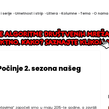
i serije
Umetnost i strip
Littera
Kolumne
Tema
O nama
Počinje 2. sezona našeg
potovima“
započeli smo u maju 2015-te godine, a završili