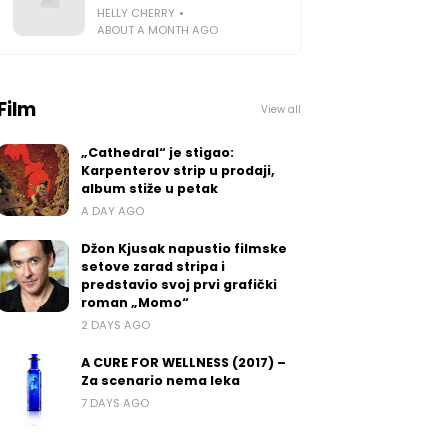
HELLY CHERRY
ABOUT A MONTH AGO
Film
View all
„Cathedral“ je stigao:
Karpenterov strip u prodaji,
album stiže u petak
A DAY AGO
Džon Kjusak napustio filmske
setove zarad stripa i
predstavio svoj prvi grafički
roman „Momo“
2 DAYS AGO
A CURE FOR WELLNESS (2017) –
Za scenario nema leka
7 DAYS AGO