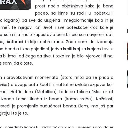
prost način objašnjava kako je bend
počeo, sa kime su radili u početku i
malo lagano) pa sve do uspjeha i megalomanije koja ih je
me", te njegov lični život i sve poteškoće kroz koje je
me sam i ja malo zapostavio bend, i bio sam uvjeren da i
e, Anthraxi i dalje dobro rade. Znao sam da izbacuju
ao bend a i kao pojedinci, jedva krpili kraj sa krajem i svi u
i imali od čega da žive. I tako im je bilo, vjerovali ili ne,
e sami da čitate.
ivih i provokativnih momenata (stara finta da se priča o
više) a ovoga puta Scott iz naftaline izvlači razgovor koji
ames Hetfieldom (Metallica) kada su tokom "Master of
a izbace Larsa Ulricha iz benda (kamo sreće). Nažalost,
esreći je promjenila budućnost benda. Elem, ima još par
iraju i to je to.
udi pojedinih ličnosti i izdavačkih kuća, uvjeren sam da je