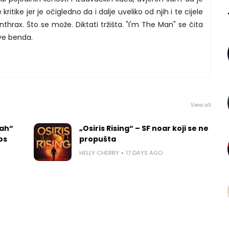
kritike jer je očigledno da i dalje uveliko od njih i te cijele
Anthrax. Što se može. Diktati tržišta. "I'm The Man" se čita
ove benda.
View all
rah“
„Osiris Rising“ – SF noar koji se ne
los
propušta
HELLY CHERRY
17 DAYS AGO