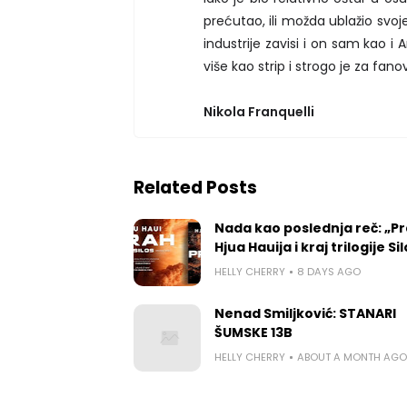
prećutao, ili možda ublažio svoje 
industrije zavisi i on sam kao i 
više kao strip i strogo je za fan
Nikola Franquelli
Related Posts
Nada kao poslednja reč: „P
Hjua Hauija i kraj trilogije Si
HELLY CHERRY
8 DAYS AGO
Nenad Smiljković: STANARI
ŠUMSKE 13B
HELLY CHERRY
ABOUT A MONTH AGO