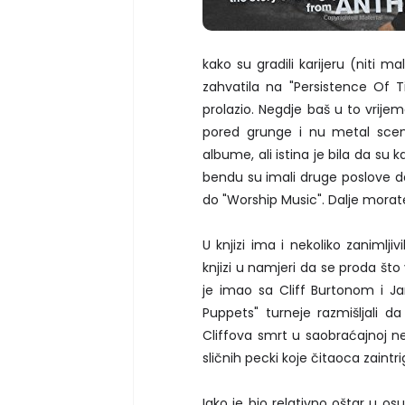
kako su gradili karijeru (niti 
zahvatila na "Persistence Of Ti
prolazio. Negdje baš u to vrije
pored grunge i nu metal scen
albume, ali istina je bila da su k
bendu su imali druge poslove da b
do "Worship Music". Dalje morat
U knjizi ima i nekoliko zanimlj
knjizi u namjeri da se proda što 
je imao sa Cliff Burtonom i J
Puppets" turneje razmišljali d
Cliffova smrt u saobraćajnoj n
sličnih pecki koje čitaoca zaintrig
Iako je bio relativno oštar u os