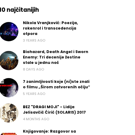
10 najčitanijih
Nikola Vranjković: Poezija,
rokenrol i transcedencija
otpora
3 YEARS AGO
Biohazard, Death Angel i Sworn
Enemy: Tri decenije žestine
stale u jednu noć
8 DAYS AGO
7 zanimljivosti koje (ni)ste znali
o filmu „Širom zatvorenih očiju“
5 YEARS AGO
BEZ "DRAGI MOJI" - Lidija
Jelisavčić Ćirić (SOLARIS) 2017
4 MONTHS AGO
Knjigovanje: Razgovor sa