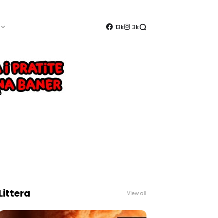
13k
3k
Littera
View all