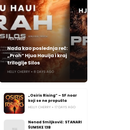
FEATURED
Nada kao poslednja reč:
„Prah“ Hjua Hauija i kraj
trilogije Silos
HELLY CHERRY
8 DAYS AGO
„Osiris Rising“ – SF noar
koji se ne propušta
HELLY CHERRY
17 DAYS AGO
Nenad Smiljković: STANARI
ŠUMSKE 13B