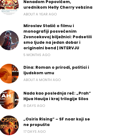
Nenadom Popovićem,
urednikom Helly Cherry vebzina
ABOUT A YEAR AGO
Miroslav Stašić o filmu i
monografiji posvećenim
Zvoncekovoj bilježnici: Podsetili
smo ljude na jedan dobar i
originalni bend | INTERVJU
5 MONTHS AGO
Dina: Roman o prirodi, politici i
ljudskom umu
ABOUT A MONTH AGO
Nada kao poslednja reč: „Prah“
Hjua Hauija i kraj trilogije Silos
8 DAYS AGO
„Osiris Rising“ – SF noar koji se
ne propušta
17 DAYS AGO