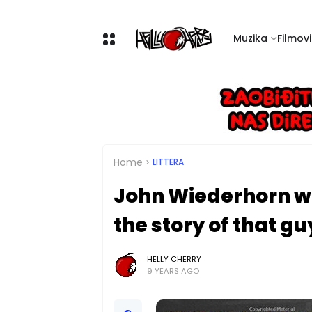
Muzika
Filmovi 
Home
LITTERA
John Wiederhorn w. 
the story of that g
HELLY CHERRY
9 YEARS AGO