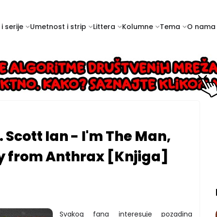
i serije
Umetnost i strip
Littera
Kolumne
Tema
O nama
Scott Ian - I'm The Man,
uy from Anthrax [Knjiga]
Svakog fana interesuje pozadina