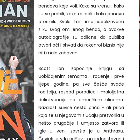
bendova koje voli. Kako su krenuli, kako
su se probili, kako raspali i kako ponovo
oformili. Svaki fan ima idealizovanu
sliku svog omiljenog benda, a ovakve
autobiografije su odlične da publika
otvori oči i shvati da rokenrol biznis nije
niti malo zabavan.
Scott Ian započinje knjigu sa
uobičajenim temama - rođenje i prve
lijepe godine, pa sve češće svađe
roditelja, raspad porodice i maloljetna
delinkvencija na američkim ulicama.
Nažalost suviše česta priča - ali priča
koja se u njegovom slučaju pretvorila u
nešto drugačije i umjesto zatvora ili
igle u veni, završio je u Anthraxu.
Čovjek je vrlo pričljiv i na jednostavan i