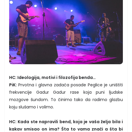
HC: Ideologija, motivi i filozofija benda…
PiK:
Prvotna i glavna zadaća posade Peglice je uništiti
frekvencije Gadur Gadur rase koja puni ljudske
mozgove šundom. To činimo tako da radimo glazbu
koju slušamo i volimo.
HC: Kada ste napravili bend, koja je vaša želja bila i
kakav smisao on ima? Šta to vama znači a šta bi