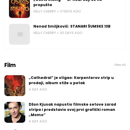
propušta
HELLY CHERRY
17 DAYS AGO
Nenad Smiljković: STANARI ŠUMSKE 13B
HELLY CHERRY
30 DAYS AGO
Film
View all
„Cathedral“ je stigao: Karpenterov strip u
prodaji, album stiže u petak
A DAY AGO
Džon Kjusak napustio filmske setove zarad
stripa i predstavio svoj prvi grafički roman
„Momo“
A DAY AGO