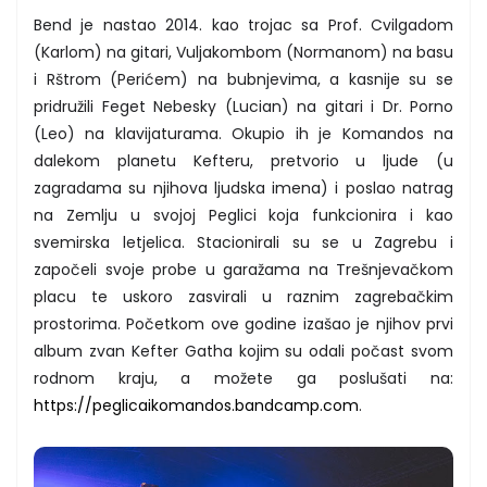
Bend je nastao 2014. kao trojac sa Prof. Cvilgadom
(Karlom) na gitari, Vuljakombom (Normanom) na basu
i Rštrom (Perićem) na bubnjevima, a kasnije su se
pridružili Feget Nebesky (Lucian) na gitari i Dr. Porno
(Leo) na klavijaturama. Okupio ih je Komandos na
dalekom planetu Kefteru, pretvorio u ljude (u
zagradama su njihova ljudska imena) i poslao natrag
na Zemlju u svojoj Peglici koja funkcionira i kao
svemirska letjelica. Stacionirali su se u Zagrebu i
započeli svoje probe u garažama na Trešnjevačkom
placu te uskoro zasvirali u raznim zagrebačkim
prostorima. Početkom ove godine izašao je njihov prvi
album zvan Kefter Gatha kojim su odali počast svom
rodnom kraju, a možete ga poslušati na:
https://peglicaikomandos.bandcamp.com
.