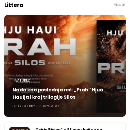
Littera
View all
FEATURED
Nada kao poslednja reč: „Prah“ Hjua
Hauija i kraj trilogije Silos
HELLY CHERRY
7 DAYS AGO
„Osiris Rising“ – SF noar koji se ne