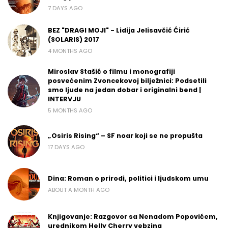
7 DAYS AGO
BEZ "DRAGI MOJI" - Lidija Jelisavčić Ćirić
(SOLARIS) 2017
4 MONTHS AGO
Miroslav Stašić o filmu i monografiji
posvećenim Zvoncekovoj bilježnici: Podsetili
smo ljude na jedan dobar i originalni bend |
INTERVJU
5 MONTHS AGO
„Osiris Rising“ – SF noar koji se ne propušta
17 DAYS AGO
Dina: Roman o prirodi, politici i ljudskom umu
ABOUT A MONTH AGO
Knjigovanje: Razgovor sa Nenadom Popovićem,
urednikom Helly Cherry vebzina