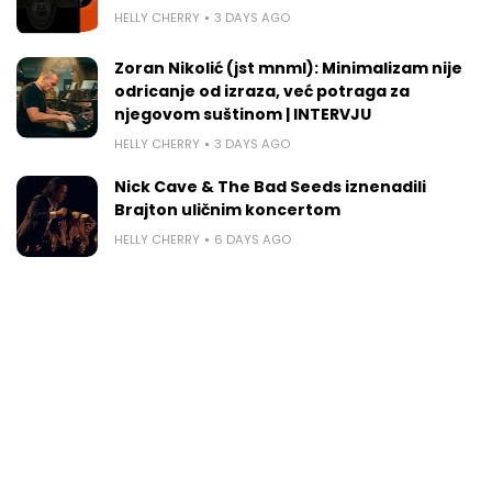
HELLY CHERRY
3 DAYS AGO
Zoran Nikolić (jst mnml): Minimalizam nije
odricanje od izraza, već potraga za
njegovom suštinom | INTERVJU
HELLY CHERRY
3 DAYS AGO
Nick Cave & The Bad Seeds iznenadili
Brajton uličnim koncertom
HELLY CHERRY
6 DAYS AGO