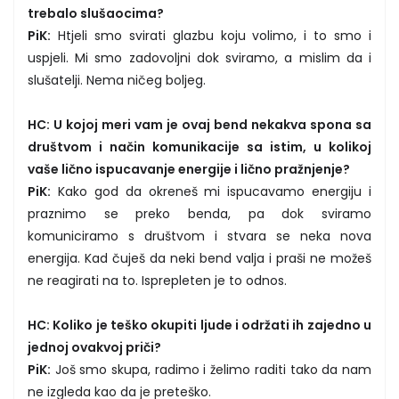
trebalo slušaocima?
PiK:
Htjeli smo svirati glazbu koju volimo, i to smo i
uspjeli. Mi smo zadovoljni dok sviramo, a mislim da i
slušatelji. Nema ničeg boljeg.
HC: U kojoj meri vam je ovaj bend nekakva spona sa
društvom i način komunikacije sa istim, u kolikoj
vaše lično ispucavanje energije i lično pražnjenje?
PiK:
Kako god da okreneš mi ispucavamo energiju i
praznimo se preko benda, pa dok sviramo
komuniciramo s društvom i stvara se neka nova
energija. Kad čuješ da neki bend valja i praši ne možeš
ne reagirati na to. Isprepleten je to odnos.
HC: Koliko je teško okupiti ljude i održati ih zajedno u
jednoj ovakvoj priči?
PiK:
Još smo skupa, radimo i želimo raditi tako da nam
ne izgleda kao da je preteško.