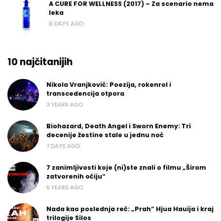
A CURE FOR WELLNESS (2017) – Za scenario nema
leka
6 DAYS AGO
10 najčitanijih
Nikola Vranjković: Poezija, rokenrol i
transcedencija otpora
3 YEARS AGO
Biohazard, Death Angel i Sworn Enemy: Tri
decenije žestine stale u jednu noć
7 DAYS AGO
7 zanimljivosti koje (ni)ste znali o filmu „Širom
zatvorenih očiju“
5 YEARS AGO
Nada kao poslednja reč: „Prah“ Hjua Hauija i kraj
trilogije Silos