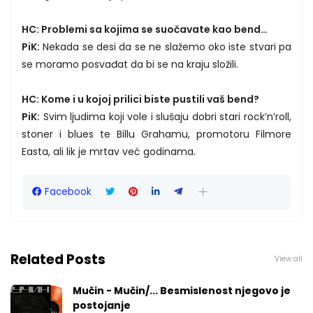
HC: Problemi sa kojima se suočavate kao bend…
PiK:
Nekada se desi da se ne slažemo oko iste stvari pa
se moramo posvađat da bi se na kraju složili.
HC: Kome i u kojoj prilici biste pustili vaš bend?
PiK:
Svim ljudima koji vole i slušaju dobri stari rock’n’roll,
stoner i blues te Billu Grahamu, promotoru Filmore
Easta, ali lik je mrtav već godinama.
Facebook
Related Posts
View all
Mučin - Mučin/... Besmislenost njegovo je
postojanje