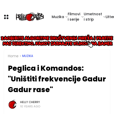
Filmovi
Umetnost
Muzika
Litte
i serije
i strip
Home
MUZIKA
Peglica i Komandos:
"Uništiti frekvencije Gadur
Gadur rase"
HELLY CHERRY
10 YEARS AGO