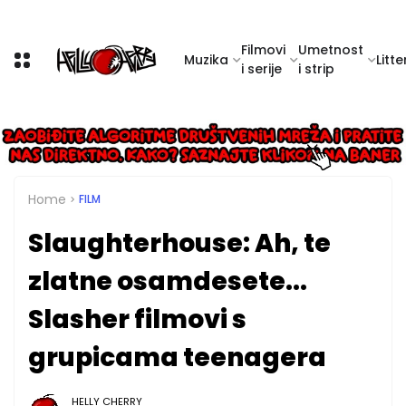
Filmovi
Umetnost
Muzika
Litte
i serije
i strip
Home
FILM
Slaughterhouse: Ah, te
zlatne osamdesete...
Slasher filmovi s
grupicama teenagera
HELLY CHERRY