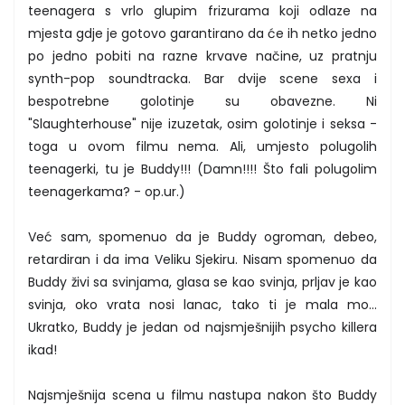
teenagera s vrlo glupim frizurama koji odlaze na
mjesta gdje je gotovo garantirano da će ih netko jedno
po jedno pobiti na razne krvave načine, uz pratnju
synth-pop soundtracka. Bar dvije scene sexa i
bespotrebne golotinje su obavezne. Ni
"Slaughterhouse" nije izuzetak, osim golotinje i seksa -
toga u ovom filmu nema. Ali, umjesto polugolih
teenagerki, tu je Buddy!!! (Damn!!!! Što fali polugolim
teenagerkama? - op.ur.)
Već sam, spomenuo da je Buddy ogroman, debeo,
retardiran i da ima Veliku Sjekiru. Nisam spomenuo da
Buddy živi sa svinjama, glasa se kao svinja, prljav je kao
svinja, oko vrata nosi lanac, tako ti je mala mo...
Ukratko, Buddy je jedan od najsmješnijih psycho killera
ikad!
Najsmješnija scena u filmu nastupa nakon što Buddy