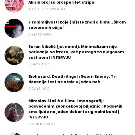
Akirin broj za prosperitet stripa
ABOUT 17 HOURS AGO
7 zanimljivosti koje (ni)ste znali o filmu „Širom
zatvorenih očiju“
5 YEARS AGO
Zoran Nikolić (jst mnml): Minimalizam nije
odricanje od izraza, već potraga za njegovom
suštinom | INTERVJU
5 DAYS AGO
Biohazard, Death Angel i Sworn Enemy: Tri
decenije žestine stale u jednu noć
9 DAYS AGO
Miroslav Stašić o filmu i monografiji
posvećenim Zvoncekovoj bilježnici: Podsetili
smo ljude na jedan dobar i originalni bend |
INTERVJU
5 MONTHS AGO