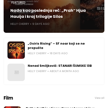
FEATURED
Nada kao poslednja reč: „Prah“ Hjua
Hauija i kraj trilogije Silos
HELLY CHERRY
9 DAYS AGO
„Osiris Rising“ – SF noar koji se ne
propušta
HELLY CHERRY
18 DAYS AGO
Nenad Smiljković: STANARI ŠUMSKE 13B
HELLY CHERRY
ABOUT A MONTH AGO
Film
View all