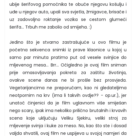
ubije šerifovog pomoćnika te obuče njegovu košulju i
uđe u njegov auto, upali sva svjetla, žmigavce, brisače i
uz zadovoljno roktanje vozika se cestom glumeći
šerifa... Trbuh me zabolio od smijeha. :)
Jedino što je stvarno zastrašujuće u ovo filmu je
početna sekvenca snimki iz prave klaonice u kojoj u
samo par minuta pratimo put od vesele svinjice do
mljevenog mesa... Brr... Očigledno je ovaj film sniman
prije omasovljavanja pokreta za zaštitu životinja,
ovakve scene danas ne bi prošle bez prosvjeda.
Vegetarijancima ne preporučam, kao ni gledateljima
neotpornim na krv (ima li takvih ovdje?? - op.ur.), jer
unatoč činjenici da je film uglavnom više smiješan
nego scary, ipak ima nekoliko prilično brutalnih i krvavih
scena koje uključuju Veliku Sjekiru, veliki stroj za
mljevenje svinja i kuke za meso. No, kao što ste i dosad
valjda shvatili, ovaj film ne uspijeva u svojoj namjeri da