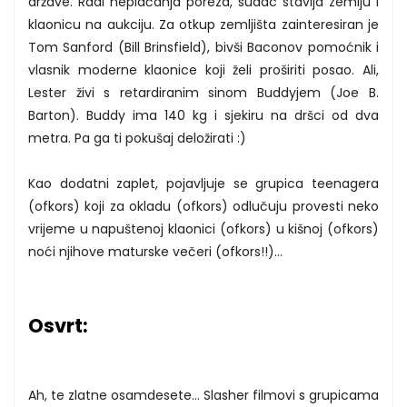
države. Radi neplaćanja poreza, sudac stavlja zemlju i
klaonicu na aukciju. Za otkup zemljišta zainteresiran je
Tom Sanford (Bill Brinsfield), bivši Baconov pomoćnik i
vlasnik moderne klaonice koji želi proširiti posao. Ali,
Lester živi s retardiranim sinom Buddyjem (Joe B.
Barton). Buddy ima 140 kg i sjekiru na dršci od dva
metra. Pa ga ti pokušaj deložirati :)
Kao dodatni zaplet, pojavljuje se grupica teenagera
(ofkors) koji za okladu (ofkors) odlučuju provesti neko
vrijeme u napuštenoj klaonici (ofkors) u kišnoj (ofkors)
noći njihove maturske večeri (ofkors!!)...
Osvrt:
Ah, te zlatne osamdesete... Slasher filmovi s grupicama