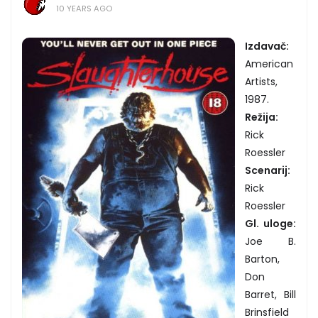
10 YEARS AGO
Izdavač:
American
Artists,
1987.
Režija:
Rick
Roessler
Scenarij:
Rick
Roessler
Gl. uloge:
Joe B.
Barton,
Don
Barret, Bill
Brinsfield