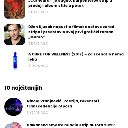
„Cathedral“ je stigao: Karpenterov strip u
prodaji, album stiže u petak
2 DAYS AGO
Džon Kjusak napustio filmske setove zarad
stripa i predstavio svoj prvi grafički roman
„Momo“
3 DAYS AGO
A CURE FOR WELLNESS (2017) – Za scenario nema
leka
8 DAYS AGO
10 najčitanijih
Nikola Vranjković: Poezija, rokenrol i
transcedencija otpora
3 YEARS AGO
Balkanska smotra mladih strip autora 2026: