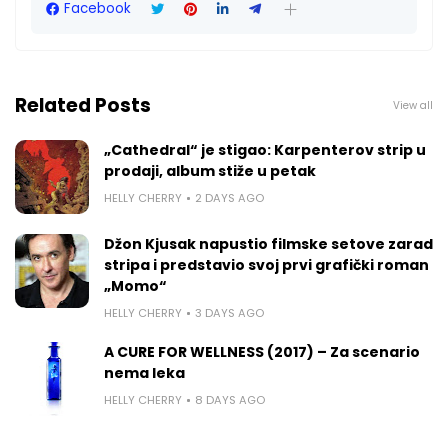
Facebook
Related Posts
View all
„Cathedral“ je stigao: Karpenterov strip u
prodaji, album stiže u petak
HELLY CHERRY
2 DAYS AGO
Džon Kjusak napustio filmske setove zarad
stripa i predstavio svoj prvi grafički roman
„Momo“
HELLY CHERRY
3 DAYS AGO
A CURE FOR WELLNESS (2017) – Za scenario
nema leka
HELLY CHERRY
8 DAYS AGO