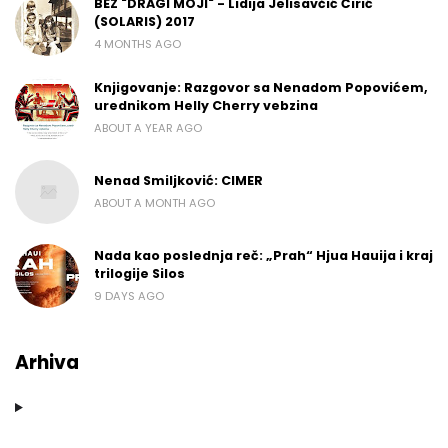
BEZ "DRAGI MOJI" - Lidija Jelisavčić Ćirić
(SOLARIS) 2017
4 MONTHS AGO
Knjigovanje: Razgovor sa Nenadom Popovićem,
urednikom Helly Cherry vebzina
ABOUT A YEAR AGO
Nenad Smiljković: CIMER
ABOUT A MONTH AGO
Nada kao poslednja reč: „Prah“ Hjua Hauija i kraj
trilogije Silos
9 DAYS AGO
Arhiva