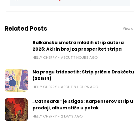
Related Posts
View all
Balkanska smotra mladih strip autora
2026: Akirin broj za prosperitet stripa
HELLY CHERRY
ABOUT 7 HOURS AGO
Na pragu tridesetih: Strip priča o Drakčetu
(S01E14)
HELLY CHERRY
ABOUT 8 HOURS AGO
„Cathedral“ je stigao: Karpenterov strip u
prodaji, album stiže u petak
HELLY CHERRY
2 DAYS AGO