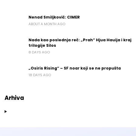
Nenad Smiljković: CIMER
ABOUT A MONTH AGO
Nada kao poslednja reč: „Prah“ Hjua Hauija i kraj
trilogije Silos
8 DAYS AGO
„Osiris Rising“ – SF noar koji se ne propušta
18 DAYS AGO
Arhiva