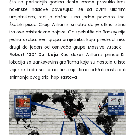
što se poslednjih godina dosta imena provuklo kroz
novinske naslove povezujući se sa ovim uličnim
umjetnikom, red je došao i na jedno poznato lice.
Škotski pisac Craig Williams smatra da je otkrio istinu
iza ove misteriozne pojave. On spekuliše da Banksy nije
jedna osoba, već grupa umjetnika, koju predvodi niko
drugi do jedan od osnivača grupe Massive Attack -
Robert "3D" Del Naja
. Kao dokaz Williams prinosi 12
lokacija sa Banksyevim grafitima koje su nastale u isto
vrijeme kada su se na tim mjestima održali nastupi ili
snimanja ovog trip-hop sastava.