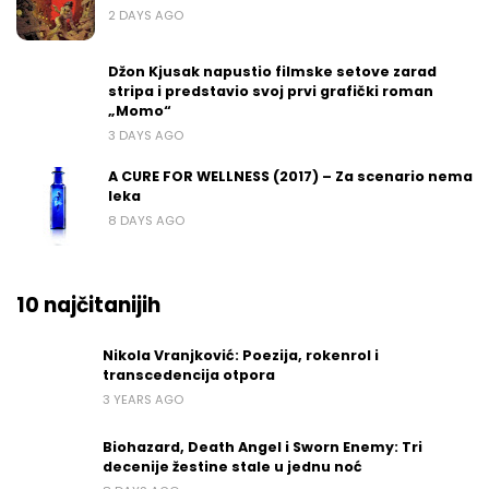
2 DAYS AGO
Džon Kjusak napustio filmske setove zarad
stripa i predstavio svoj prvi grafički roman
„Momo“
3 DAYS AGO
A CURE FOR WELLNESS (2017) – Za scenario nema
leka
8 DAYS AGO
10 najčitanijih
Nikola Vranjković: Poezija, rokenrol i
transcedencija otpora
3 YEARS AGO
Biohazard, Death Angel i Sworn Enemy: Tri
decenije žestine stale u jednu noć