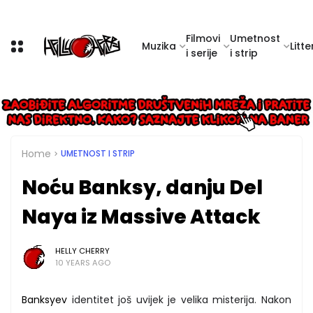
Filmovi
Umetnost
Muzika
Litte
i serije
i strip
Home
UMETNOST I STRIP
Noću Banksy, danju Del
Naya iz Massive Attack
HELLY CHERRY
10 YEARS AGO
Banksyev
identitet još uvijek je velika misterija. Nakon