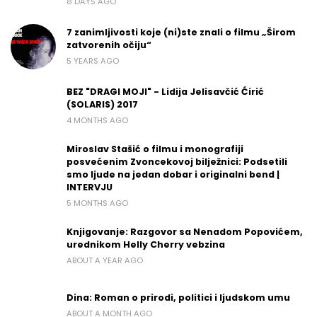
8 DAYS AGO
7 zanimljivosti koje (ni)ste znali o filmu „Širom
zatvorenih očiju“
5 YEARS AGO
BEZ "DRAGI MOJI" - Lidija Jelisavčić Ćirić
(SOLARIS) 2017
4 MONTHS AGO
Miroslav Stašić o filmu i monografiji
posvećenim Zvoncekovoj bilježnici: Podsetili
smo ljude na jedan dobar i originalni bend |
INTERVJU
5 MONTHS AGO
Knjigovanje: Razgovor sa Nenadom Popovićem,
urednikom Helly Cherry vebzina
ABOUT A YEAR AGO
Dina: Roman o prirodi, politici i ljudskom umu
ABOUT A MONTH AGO