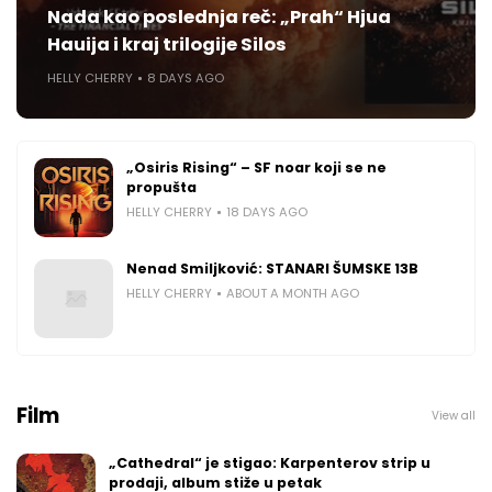
Nada kao poslednja reč: „Prah“ Hjua
Hauija i kraj trilogije Silos
HELLY CHERRY
8 DAYS AGO
„Osiris Rising“ – SF noar koji se ne
propušta
HELLY CHERRY
18 DAYS AGO
Nenad Smiljković: STANARI ŠUMSKE 13B
HELLY CHERRY
ABOUT A MONTH AGO
Film
View all
„Cathedral“ je stigao: Karpenterov strip u
prodaji, album stiže u petak