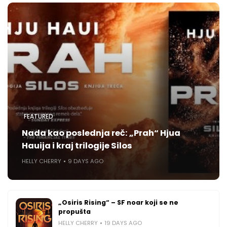
FEATURED
Nada kao poslednja reč: „Prah“ Hjua
Hauija i kraj trilogije Silos
HELLY CHERRY
9 DAYS AGO
„Osiris Rising“ – SF noar koji se ne
propušta
HELLY CHERRY
19 DAYS AGO