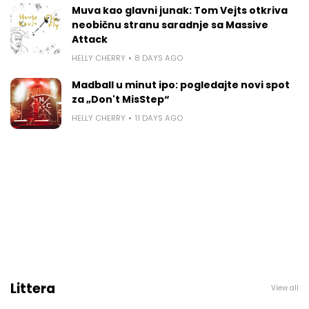
Muva kao glavni junak: Tom Vejts otkriva
neobičnu stranu saradnje sa Massive
Attack
HELLY CHERRY
8 DAYS AGO
Madball u minut ipo: pogledajte novi spot
za „Don't MisStep“
HELLY CHERRY
11 DAYS AGO
Littera
View all