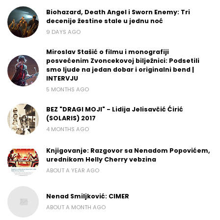
Biohazard, Death Angel i Sworn Enemy: Tri
decenije žestine stale u jednu noć
9 DAYS AGO
Miroslav Stašić o filmu i monografiji
posvećenim Zvoncekovoj bilježnici: Podsetili
smo ljude na jedan dobar i originalni bend |
INTERVJU
5 MONTHS AGO
BEZ "DRAGI MOJI" - Lidija Jelisavčić Ćirić
(SOLARIS) 2017
4 MONTHS AGO
Knjigovanje: Razgovor sa Nenadom Popovićem,
urednikom Helly Cherry vebzina
ABOUT A YEAR AGO
Nenad Smiljković: CIMER
ABOUT A MONTH AGO