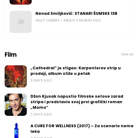
Nenad Smiljković: STANARI ŠUMSKE 13B
HELLY CHERRY
ABOUT A MONTH AGO
Film
View all
„Cathedral“ je stigao: Karpenterov strip u
prodaji, album stiže u petak
3 DAYS AGO
Džon Kjusak napustio filmske setove zarad
stripa i predstavio svoj prvi grafički roman
„Momo“
3 DAYS AGO
A CURE FOR WELLNESS (2017) – Za scenario nema
leka