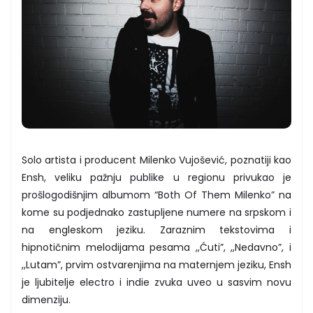
Solo artista i producent Milenko Vujošević, poznatiji kao
Ensh, veliku pažnju publike u regionu privukao je
prošlogodišnjim albumom “Both Of Them Milenko” na
kome su podjednako zastupljene numere na srpskom i
na engleskom jeziku. Zaraznim tekstovima i
hipnotičnim melodijama pesama ,,Ćuti”, ,,Nedavno”, i
,,Lutam”, prvim ostvarenjima na maternjem jeziku, Ensh
je ljubitelje electro i indie zvuka uveo u sasvim novu
dimenziju.