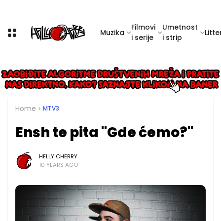
Filmovi
Umetnost
Muzika
Litte
i serije
i strip
Home
MTV3
Ensh te pita "Gde ćemo?"
HELLY CHERRY
10 YEARS AGO