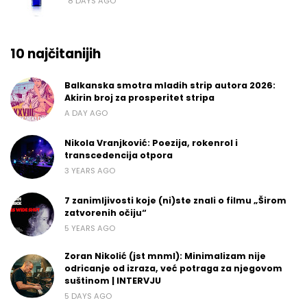
8 DAYS AGO
10 najčitanijih
Balkanska smotra mladih strip autora 2026:
Akirin broj za prosperitet stripa
A DAY AGO
Nikola Vranjković: Poezija, rokenrol i
transcedencija otpora
3 YEARS AGO
7 zanimljivosti koje (ni)ste znali o filmu „Širom
zatvorenih očiju“
5 YEARS AGO
Zoran Nikolić (jst mnml): Minimalizam nije
odricanje od izraza, već potraga za njegovom
suštinom | INTERVJU
5 DAYS AGO