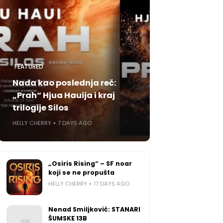
FEATURED
Nada kao poslednja reč:
„Prah“ Hjua Hauija i kraj
trilogije Silos
HELLY CHERRY
7 DAYS AGO
„Osiris Rising“ – SF noar
koji se ne propušta
HELLY CHERRY
17 DAYS AGO
Nenad Smiljković: STANARI
ŠUMSKE 13B