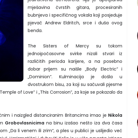
mješavina čvrstih gitara, procesiranih
bubnjeva i specifičnog vokala koji posjeduje
pjevač Andrew Eldritch, srce i duša ovog
benda.
The Sisters of Mercy su tokom
jednoipočasovne svirke nizali stvari iz
različitih perioda karijere, a na posebno
dobar prijem su naišle „Body Electric“ i
„Dominion“. Kulminacija je došla u
dvostrukom bisu, za koji su sačuvali pjesme
„Temple of Love“ i „This Corrosion“, za koje se pokazalo da
čnim i naizgled distanciranim Britancima imao je
Nikola
jim
Grobovlasnicima
na binu izašao nešto iza dva časa
m „Da li venem ili zrim“, a ples u publici je uslijedio već