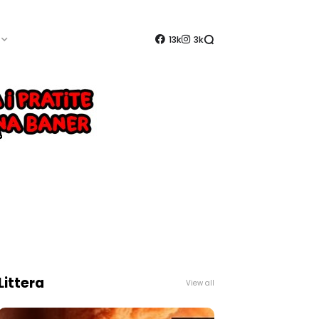
13k
3k
Littera
View all