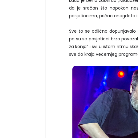
kada je bend zasvirao „Mladoženj
da je srećan što napokon na
posjetiocima, pričao anegdote i 
Sve to se odlično dopunjavalo 
pa su se posjetioci brzo povezal
za konja“ i svi u istom ritmu ska
sve do kraja večernjeg program