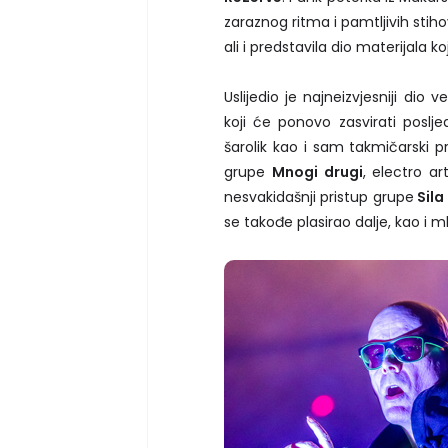
zaraznog ritma i pamtljivih sti
ali i predstavila dio materijala 
Uslijedio je najneizvjesniji di
koji će ponovo zasvirati poslje
šarolik kao i sam takmičarski p
grupe
Mnogi drugi
, electro 
nesvakidašnji pristup grupe
Sila
se takođe plasirao dalje, kao i 