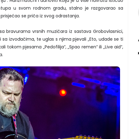
u“. Harizmatični i duhoviti Kolja je u više navrata isticao
stupa u svom rodnom gradu, stalno je razgovarao sa
prisjećao se priča iz svog odrastanja.
sa bravurama vrsnih muzičara iz sastava Grobovlasnici,
i sa izvođačima, te uglas s njima pjevali „Eto, udade se ti
kali tokom pjesama „Pedofilija“, „Spao remen“ ili „Live aid“,
a.