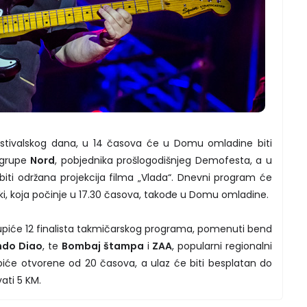
festivalskog dana, u 14 časova će u Domu omladine biti
 grupe
Nord
, pobjednika prošlogodišnjeg Demofesta, a u
iti održana projekcija filma „Vlada“. Dnevni program će
ki, koja počinje u 17.30 časova, takođe u Domu omladine.
stupiće 12 finalista takmičarskog programa, pomenuti bend
do Diao
, te
Bombaj štampa
i
ZAA
, popularni regionalni
 biće otvorene od 20 časova, a ulaz će biti besplatan do
ati 5 KM.