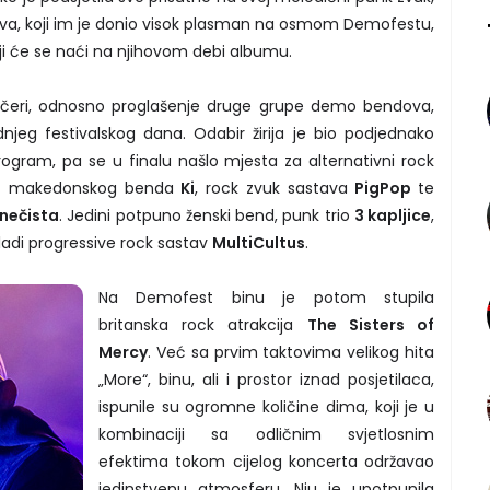
hova, koji im je donio visok plasman na osmom Demofestu,
koji će se naći na njihovom debi albumu.
o večeri, odnosno proglašenje druge grupe demo bendova,
dnjeg festivalskog dana. Odabir žirija je bio podjednako
rogram, pa se u finalu našlo mjesta za alternativni rock
art makedonskog benda
Ki
, rock zvuk sastava
PigPop
te
 nečista
. Jedini potpuno ženski bend, punk trio
3 kapljice
,
mladi progressive rock sastav
MultiCultus
.
Na Demofest binu je potom stupila
britanska rock atrakcija
The Sisters of
Mercy
. Već sa prvim taktovima velikog hita
„More“, binu, ali i prostor iznad posjetilaca,
ispunile su ogromne količine dima, koji je u
kombinaciji sa odličnim svjetlosnim
efektima tokom cijelog koncerta održavao
jedinstvenu atmosferu. Nju je upotpunila