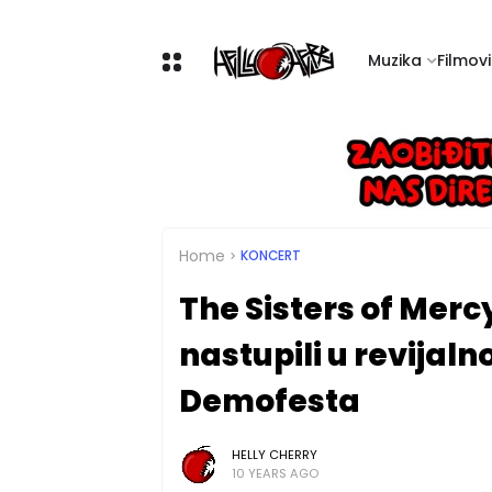
Muzika
Filmovi 
Home
KONCERT
The Sisters of Mercy
nastupili u revija
Demofesta
HELLY CHERRY
10 YEARS AGO