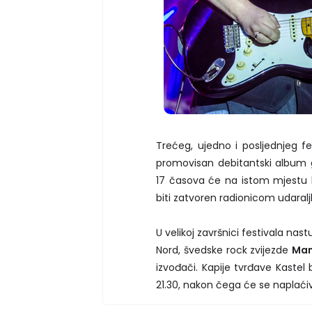
Trećeg, ujedno i posljednjeg 
promovisan debitantski album
17 časova će na istom mjestu b
biti zatvoren radionicom udaralj
U velikoj završnici festivala na
Nord, švedske rock zvijezde
Man
izvođači. Kapije tvrđave Kastel
21.30, nakon čega će se naplaćiv