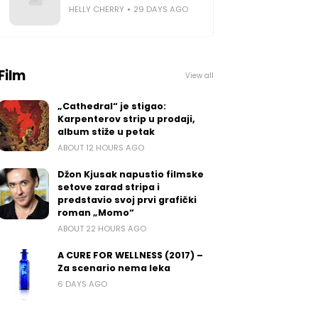
HELLY CHERRY
29 DAYS AGO
Film
View all
„Cathedral“ je stigao:
Karpenterov strip u prodaji,
album stiže u petak
ABOUT 12 HOURS AGO
Džon Kjusak napustio filmske
setove zarad stripa i
predstavio svoj prvi grafički
roman „Momo“
ABOUT 22 HOURS AGO
A CURE FOR WELLNESS (2017) –
Za scenario nema leka
6 DAYS AGO