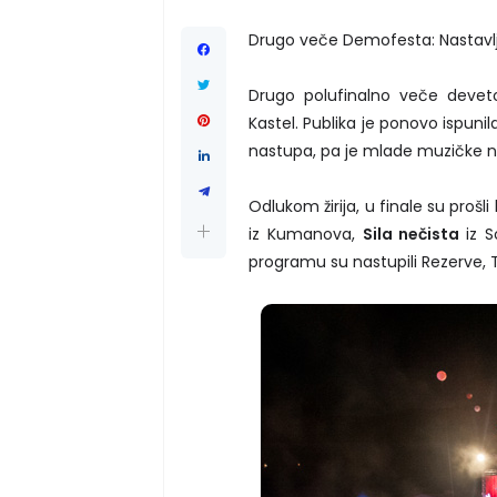
Drugo veče Demofesta: Nastavl
Drugo polufinalno veče deveto
Kastel. Publika je ponovo ispun
nastupa, pa je mlade muzičke nad
Odlukom žirija, u finale su prošl
iz Kumanova,
Sila nečista
iz 
programu su nastupili Rezerve, T