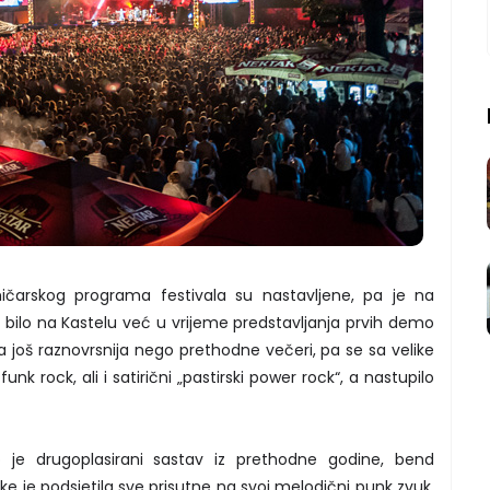
čarskog programa festivala su nastavljene, pa je na
ije bilo na Kastelu već u vrijeme predstavljanja prvih demo
 još raznovrsnija nego prethodne večeri, pa se sa velike
unk rock, ali i satirični „pastirski power rock“, a nastupilo
o je drugoplasirani sastav iz prethodne godine, bend
ke je podsjetila sve prisutne na svoj melodični punk zvuk,