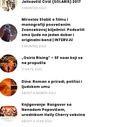
Jelisavčić Ćirić (SOLARIS) 2017
3 MONTHS AGO
Miroslav Stašić o filmu i
monografiji posvećenim
Zvoncekovoj bilježnici: Podsetili
smo ljude na jedan dobar i
originalni bend | INTERVJU
5 MONTHS AGO
„Osiris Rising“ – SF noar koji se
ne propušta
17 DAYS AGO
Dina: Roman o prirodi, politici i
ljudskom umu
ABOUT A MONTH AGO
Knjigovanje: Razgovor sa
Nenadom Popovićem,
urednikom Helly Cherry vebzina
ABOUT A YEAR AGO