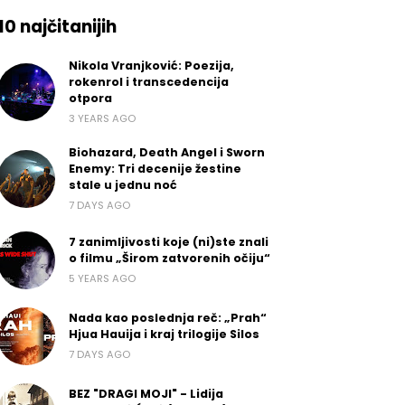
10 najčitanijih
Nikola Vranjković: Poezija,
rokenrol i transcedencija
otpora
3 YEARS AGO
Biohazard, Death Angel i Sworn
Enemy: Tri decenije žestine
stale u jednu noć
7 DAYS AGO
7 zanimljivosti koje (ni)ste znali
o filmu „Širom zatvorenih očiju“
5 YEARS AGO
Nada kao poslednja reč: „Prah“
Hjua Hauija i kraj trilogije Silos
7 DAYS AGO
BEZ "DRAGI MOJI" - Lidija