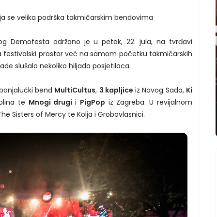
ja se velika podrška takmičarskim bendovima
g Demofesta održano je u petak, 22. jula, na tvrđavi
ila festivalski prostor već na samom početku takmičarskih
e slušalo nekoliko hiljada posjetilaca.
i banjalučki bend
MultiCultus
,
3 kapljice
iz Novog Sada,
Ki
Solina te
Mnogi drugi
i
PigPop
iz Zagreba. U revijalnom
he Sisters of Mercy te Kolja i Grobovlasnici.