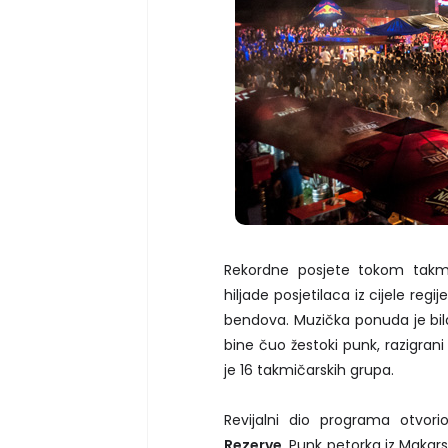
Rekordne posjete tokom takmi
hiljade posjetilaca iz cijele reg
bendova. Muzička ponuda je bila
bine čuo žestoki punk, razigrani f
je 16 takmičarskih grupa.
Revijalni dio programa otvori
Rezerve
. Punk petorka iz Makars