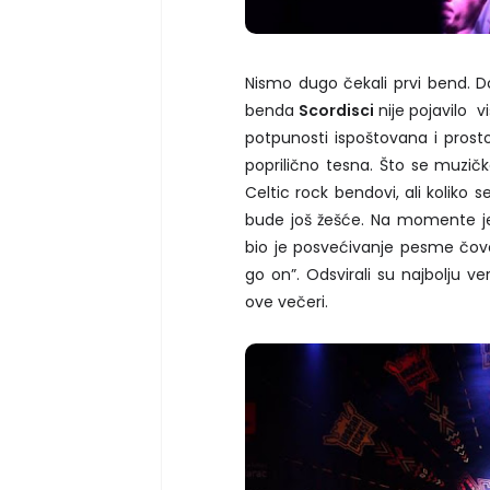
Nismo dugo čekali prvi bend. D
benda
Scordisci
nije pojavilo v
potpunosti ispoštovana i prosto
poprilično tesna. Što se muzičk
Celtic rock bendovi, ali koliko
bude još žešće. Na momente je
bio je posvećivanje pesme čove
go on”. Odsvirali su najbolju ve
ove večeri.