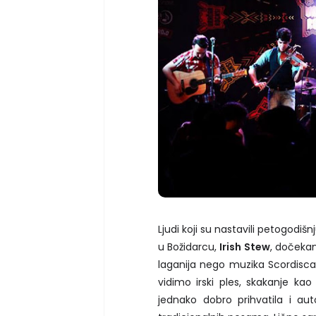
Ljudi koji su nastavili petogodiš
u Božidarcu,
Irish Stew
, dočekan
laganija nego muzika Scordisca, 
vidimo irski ples, skakanje kao 
jednako dobro prihvatila i au