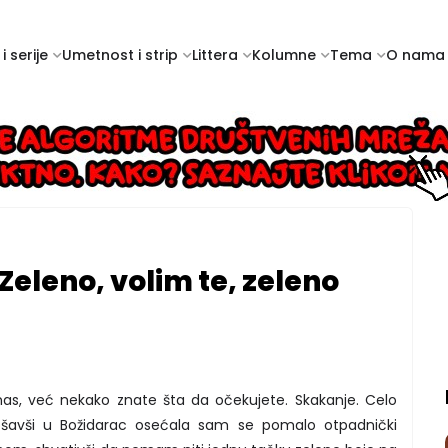
i serije
Umetnost i strip
Littera
Kolumne
Tema
O nama
 Zeleno, volim te, zeleno
 nas, već nekako znate šta da očekujete. Skakanje. Celo
šavši u Božidarac osećala sam se pomalo otpadnički