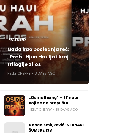
FEATURED
Nada kao poslednja reč:
„Prah“ Hjua Hauija i kraj
trilogije Silos
HELLY CHERRY
8 DAYS AGO
„Osiris Rising“ – SF noar
koji se ne propušta
HELLY CHERRY
18 DAYS AGO
Nenad Smiljković: STANARI
ŠUMSKE 13B