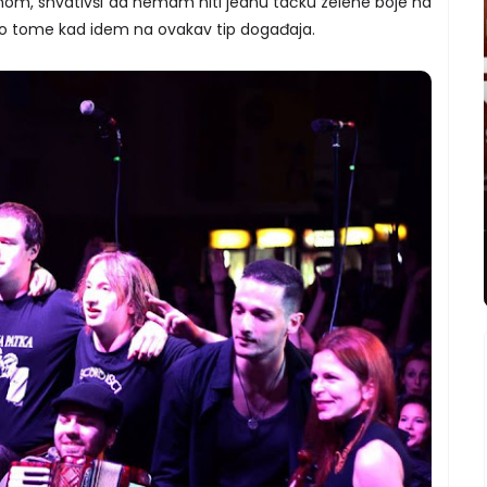
om, shvativši da nemam niti jednu tačku zelene boje na
a o tome kad idem na ovakav tip događaja.