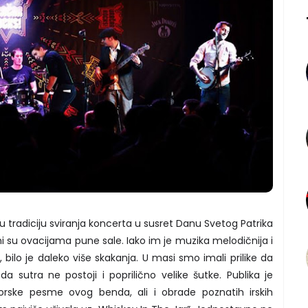
nju tradiciju sviranja koncerta u susret Danu Svetog Patrika
i su ovacijama pune sale. Iako im je muzika melodičnija i
bilo je daleko više skakanja. U masi smo imali prilike da
da sutra ne postoji i poprilično velike šutke. Publika je
torske pesme ovog benda, ali i obrade poznatih irskih