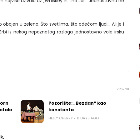
m najviše uživala uz „Whiskey In The Jar”. Jednostavno ne
o obojen u zeleno. Što svetlima, što odećom ljudi... Ali je i
Srbi iz nekog nepoznatog razloga jednostavno vole irsku
View all
worn
Pozorište: „Bezdan“ kao
 stale
konstanta
HELLY CHERRY
8 DAYS AGO
k,