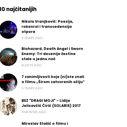
10 najčitanijih
Nikola Vranjković: Poezija,
rokenrol i transcedencija
otpora
3 YEARS AGO
Biohazard, Death Angel i Sworn
Enemy: Tri decenije žestine
stale u jednu noć
8 DAYS AGO
7 zanimljivosti koje (ni)ste znali
o filmu „Širom zatvorenih očiju“
5 YEARS AGO
BEZ "DRAGI MOJI" - Lidija
Jelisavčić Ćirić (SOLARIS) 2017
4 MONTHS AGO
Miroslav Stašić o filmu i