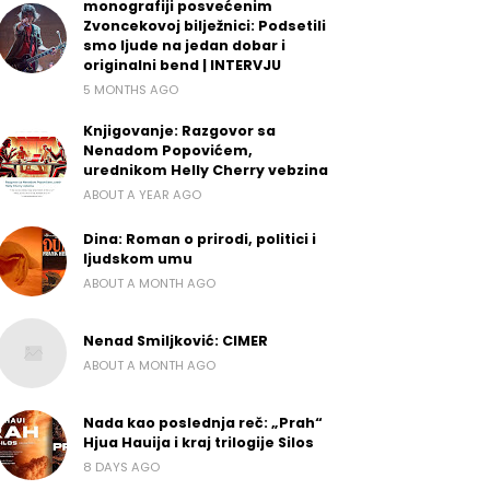
monografiji posvećenim
Zvoncekovoj bilježnici: Podsetili
smo ljude na jedan dobar i
originalni bend | INTERVJU
5 MONTHS AGO
Knjigovanje: Razgovor sa
Nenadom Popovićem,
urednikom Helly Cherry vebzina
ABOUT A YEAR AGO
Dina: Roman o prirodi, politici i
ljudskom umu
ABOUT A MONTH AGO
Nenad Smiljković: CIMER
ABOUT A MONTH AGO
Nada kao poslednja reč: „Prah“
Hjua Hauija i kraj trilogije Silos
8 DAYS AGO