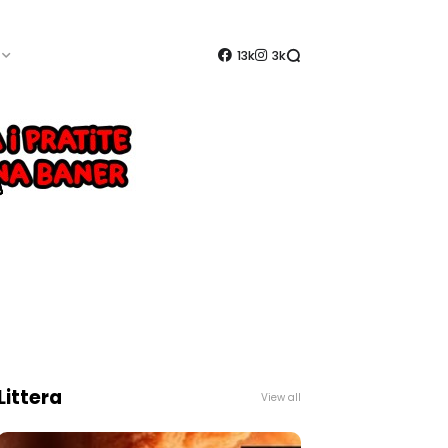
13k
3k
Littera
View all