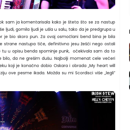
ok sam ja komentarisala kako je šteta što se za nastup
iše ljudi, gomila ljudi je ušla u salu, tako da je predgrupa u
r je bio skoro pun. Za ovaj osmočlani bend bina je bila
e strane nastupa tiče, definitivno jesu žešći nego ostali
 se tu u opisu benda spominje punk, očekivala sam da to
 bilo, da ne grešim dušu. Najbolji momenat cele večeri
ku koji je konačno dobio Oskara i obrada „My heart will
rziju ove pesme ikada. Možda su mi Scordisci više „legli”