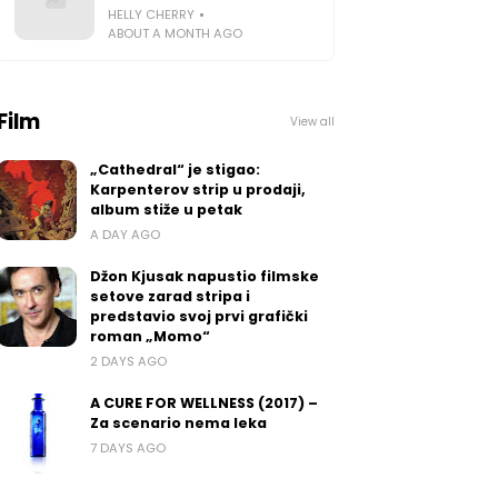
HELLY CHERRY
ABOUT A MONTH AGO
Film
View all
„Cathedral“ je stigao:
Karpenterov strip u prodaji,
album stiže u petak
A DAY AGO
Džon Kjusak napustio filmske
setove zarad stripa i
predstavio svoj prvi grafički
roman „Momo“
2 DAYS AGO
A CURE FOR WELLNESS (2017) –
Za scenario nema leka
7 DAYS AGO