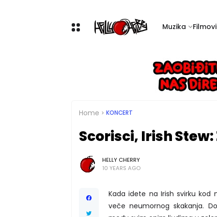
Muzika
Filmovi 
Home
KONCERT
Scorisci, Irish Stew:
HELLY CHERRY
10 YEARS AGO
Kada idete na Irish svirku kod
veče neumornog skakanja. Do