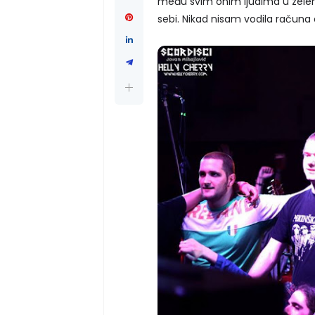
među svim onim ljudima u zelen
sebi. Nikad nisam vodila račun