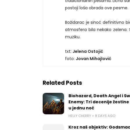
tradicionalnih pesama. Lično sa
postoji loša obrada ove pesme.
Božidarac je sinoć definitivno bi
atmosfera bila nekako zelena. 
muziku.
txt:
Jelena Ostojić
foto:
Jovan Mihajlović
Related Posts
Biohazard, Death Angel i S
Enemy: Tri decenije žestine
u jednu noć
HELLY CHERRY
8 DAYS AGO
Kroz naš objektiv: Godsmac