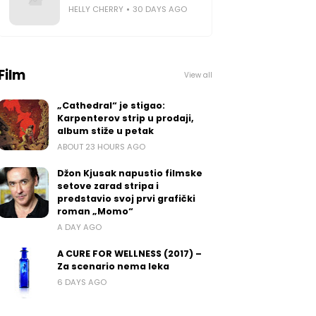
HELLY CHERRY
30 DAYS AGO
Film
View all
„Cathedral“ je stigao:
Karpenterov strip u prodaji,
album stiže u petak
ABOUT 23 HOURS AGO
Džon Kjusak napustio filmske
setove zarad stripa i
predstavio svoj prvi grafički
roman „Momo“
A DAY AGO
A CURE FOR WELLNESS (2017) –
Za scenario nema leka
6 DAYS AGO