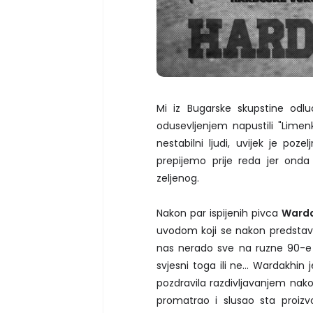
Mi iz Bugarske skupstine odl
odusevljenjem napustili "Limen
nestabilni ljudi, uvijek je po
prepijemo prije reda jer ond
zeljenog.
Nakon par ispijenih pivca
Ward
uvodom koji se nakon predstav
nas nerado sve na ruzne 90-e iz 
svjesni toga ili ne... Wardakhin
pozdravila razdivljavanjem nakon
promatrao i slusao sta proizv