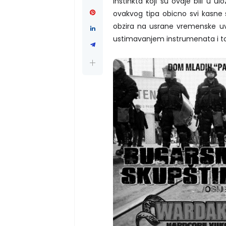
instinkta koji su ovdje bili u
ovakvog tipa obicno svi kasne s
obzira na usrane vremenske uv
ustimavanjem instrumenata i t