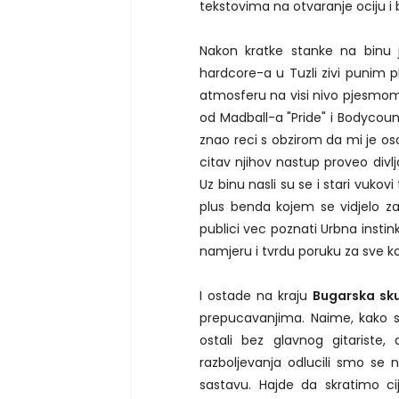
tekstovima na otvaranje ociju i 
Nakon kratke stanke na binu
hardcore-a u Tuzli zivi punim p
atmosferu na visi nivo pjesmom 
od Madball-a "Pride" i Bodycount
znao reci s obzirom da mi je o
citav njihov nastup proveo divlj
Uz binu nasli su se i stari vuko
plus benda kojem se vidjelo zado
publici vec poznati Urbna instin
namjeru i tvrdu poruku za sve k
I ostade na kraju
Bugarska sk
prepucavanjima. Naime, kako s
ostali bez glavnog gitariste
razboljevanja odlucili smo se
sastavu. Hajde da skratimo ci