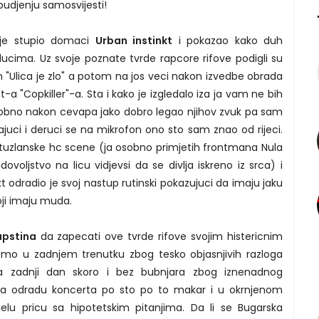
budjenju samosvijesti!
 je stupio domaci
Urban instinkt
i pokazao kako duh
lucima. Uz svoje poznate tvrde rapcore rifove podigli su
"Ulica je zlo" a potom na jos veci nakon izvedbe obrada
-a "Copkiller"-a. Sta i kako je izgledalo iza ja vam ne bih
sobno nakon cevapa jako dobro legao njihov zvuk pa sam
ajuci i deruci se na mikrofon ono sto sam znao od rijeci.
vi tuzlanske hc scene (ja osobno primjetih frontmana Nula
voljstvo na licu vidjevsi da se divlja iskreno iz srca) i
kt odradio je svoj nastup rutinski pokazujuci da imaju jaku
oji imaju muda.
upstina
da zapecati ove tvrde rifove svojim histericnim
mo u zadnjem trenutku zbog tesko objasnjivih razloga
, a zadnji dan skoro i bez bubnjara zbog iznenadnog
 na odradu koncerta po sto po to makar i u okrnjenom
jelu pricu sa hipotetskim pitanjima. Da li se Bugarska