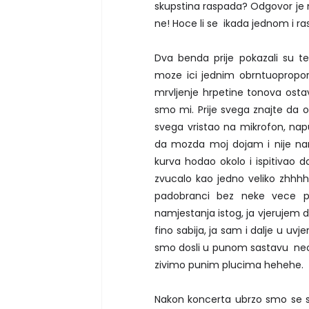
skupstina raspada? Odgovor je n
ne! Hoce li se ikada jednom i ra
Dva benda prije pokazali su te
moze ici jednim obrntuoproporc
mrvljenje hrpetine tonova ostav
smo mi. Prije svega znajte da o
svega vristao na mikrofon, na
da mozda moj dojam i nije nare
kurva hodao okolo i ispitivao da
zvucalo kao jedno veliko zhhh
padobranci bez neke vece p
namjestanja istog, ja vjerujem d
fino sabija, ja sam i dalje u uv
smo dosli u punom sastavu neoste
zivimo punim plucima hehehe.
Nakon koncerta ubrzo smo se sv