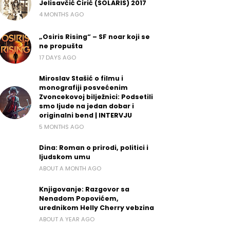
Jelisavčić Ćirić (SOLARIS) 2017
4 MONTHS AGO
„Osiris Rising“ – SF noar koji se
ne propušta
17 DAYS AGO
Miroslav Stašić o filmu i
monografiji posvećenim
Zvoncekovoj bilježnici: Podsetili
smo ljude na jedan dobar i
originalni bend | INTERVJU
5 MONTHS AGO
Dina: Roman o prirodi, politici i
ljudskom umu
ABOUT A MONTH AGO
Knjigovanje: Razgovor sa
Nenadom Popovićem,
urednikom Helly Cherry vebzina
ABOUT A YEAR AGO