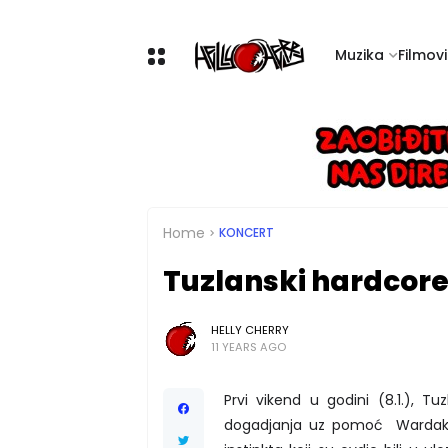
Muzika
Filmovi 
Home
KONCERT
Tuzlanski hardcore 
HELLY CHERRY
11 YEARS AGO
Prvi vikend u godini (8.1.), 
dogadjanja uz pomoć Wardakhin