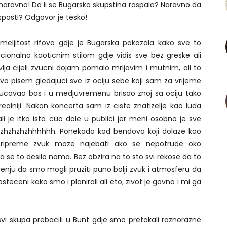
aravno! Da li se Bugarska skupstina raspala? Naravno da
spasti? Odgovor je tesko!
meljitost rifova gdje je Bugarska pokazala kako sve to
ionalno kaoticnim stilom gdje vidis sve bez greske ali
lja cijeli zvucni dojam pomalo mrljavim i mutnim, ali to
vo pisem gledajuci sve iz ociju sebe koji sam za vrijeme
pucavao bas i u medjuvremenu brisao znoj sa ociju tako
alniji. Nakon koncerta sam iz ciste znatizelje kao luda
li je itko ista cuo dole u publici jer meni osobno je sve
hzhzhzhzhhhhhh. Ponekada kod bendova koji dolaze kao
ripreme zvuk moze najebati ako se nepotrude oko
a se to desilo nama. Bez obzira na to sto svi rekose da to
jerenju da smo mogli pruziti puno bolji zvuk i atmosferu da
ceni kako smo i planirali ali eto, zivot je govno i mi ga
i skupa prebacili u Bunt gdje smo pretakali raznorazne