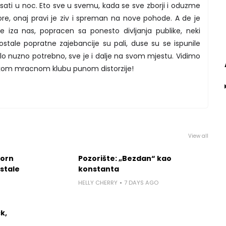
h sati u noc. Eto sve u svemu, kada se sve zborji i oduzme
re, onaj pravi je ziv i spreman na nove pohode. A de je
e iza nas, popracen sa ponesto divljanja publike, neki
stale popratne zajebancije su pali, duse su se ispunile
lo nuzno potrebno, sve je i dalje na svom mjestu. Vidimo
ekom mracnom klubu punom distorzije!
View all
worn
Pozorište: „Bezdan“ kao
 stale
konstanta
HELLY CHERRY
7 DAYS AGO
k,