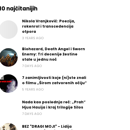
10 najčitanijih
Nikola Vranjković: Poezija,
rokenrol i transcedencija
otpora
3 YEARS AGO
Biohazard, Death Angel i Sworn
Enemy: Tri decenije žestine
stale u jednu noć
7 DAYS AGO
7 zanimljivosti koje (ni)ste znali
o filmu „Širom zatvorenih očiju“
5 YEARS AGO
Nada kao poslednja reč: „Prah“
Hjua Hauija i kraj trilogije Silos
7 DAYS AGO
BEZ "DRAGI MOJI" - Lidija