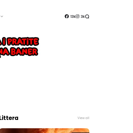
13k
3k
Littera
View all