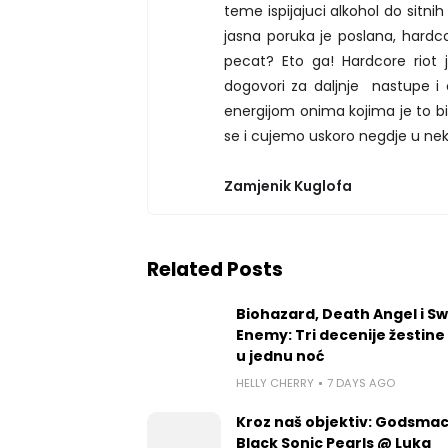
teme ispijajuci alkohol do sitni
jasna poruka je poslana, hardco
pecat? Eto ga! Hardcore riot j
dogovori za daljnje nastupe i o
energijom onima kojima je to bi
se i cujemo uskoro negdje u n
Zamjenik Kuglofa
Related Posts
Biohazard, Death Angel i S
Enemy: Tri decenije žestine
u jednu noć
HELLY CHERRY
7 DAYS AGO
Kroz naš objektiv: Godsmac
Black Sonic Pearls @ Luka