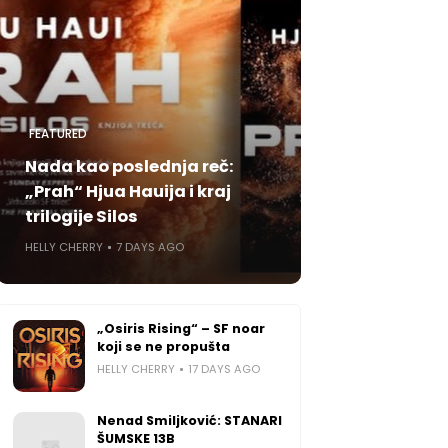
FEATURED
Nada kao poslednja reč:
„Prah“ Hjua Hauija i kraj
trilogije Silos
HELLY CHERRY
7 DAYS AGO
„Osiris Rising“ – SF noar
koji se ne propušta
HELLY CHERRY
17 DAYS AGO
Nenad Smiljković: STANARI
ŠUMSKE 13B