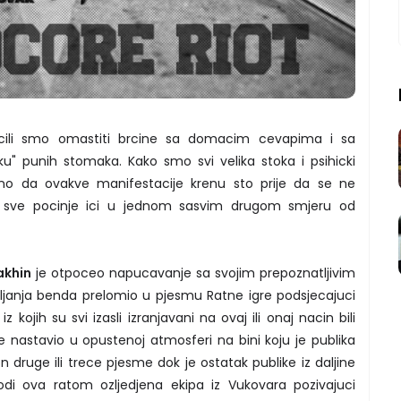
ucili smo omastiti brcine sa domacim cevapima i sa
ku" punih stomaka. Kako smo svi velika stoka i psihicki
zeljno da ovakve manifestacije krenu sto prije da se ne
a sve pocinje ici u jednom sasvim drugom smjeru od
akhin
je otpoceo napucavanje sa svojim prepoznatljivim
ljanja benda prelomio u pjesmu Ratne igre podsjecajuci
kojih su svi izasli izranjavani na ovaj ili onaj nacin bili
 je nastavio u opustenoj atmosferi na bini koju je publika
 druge ili trece pjesme dok je ostatak publike iz daljine
odi ova ratom ozljedjena ekipa iz Vukovara pozivajuci