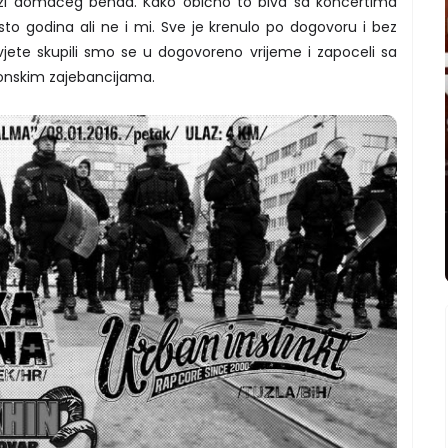
 ulozi domaćeg benda. Kako obično to biva sa koncertima
to godina ali ne i mi. Sve je krenulo po dogovoru i bez
jete skupili smo se u dogovoreno vrijeme i zapoceli sa
onskim zajebancijama.