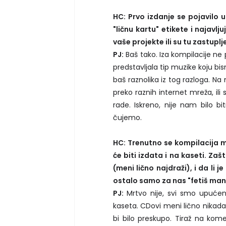
HC: Prvo izdanje se pojavilo u
"ličnu kartu" etikete i najavlj
vaše projekte ili su tu zastuplje
PJ:
Baš tako. Iza kompilacije ne 
predstavljala tip muzike koju bi
baš raznolika iz tog razloga. Na njo
preko raznih internet mreža, ili
rade. Iskreno, nije nam bilo 
čujemo.
HC: Trenutno se kompilacija 
će biti izdata i na kaseti. Zaš
(meni lično najdraži), i da li 
ostalo samo za nas "fetiš man
PJ:
Mrtvo nije, svi smo upućeni
kaseta. CDovi meni lično nikada n
bi bilo preskupo. Tiraž na ko