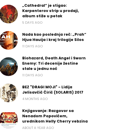
„Cathedral“ je stigao:
Karpenterov strip u prodaji,
album stiže u petak
5 DAYS AGO
Nada kao poslednja reč: „Prah“
Hjua Hauija i kraj trilogije Silos
11 DAYS AGO
Biohazard, Death Angel i Sworn
Enemy: Tri decenije žestine
stale u jednu noć
11 DAYS AGO
BEZ "DRAGI MOJI" - Lidija
Jelisavčić Ćirić (SOLARIS) 2017
4 MONTHS AGO
Knjigovanje: Razgovor sa
Nenadom Popovićem,
urednikom Helly Cherry vebzina
ABOUT A YEAR AGO