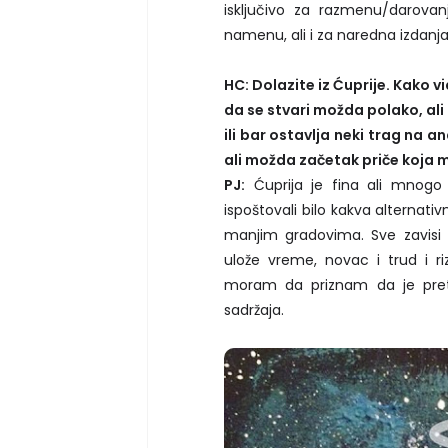
isključivo za razmenu/darova
namenu, ali i za naredna izdanja
HC: Dolazite iz Ćuprije. Kako v
da se stvari možda polako, al
ili bar ostavlja neki trag na 
ali možda začetak priče koja mo
PJ:
Ćuprija je fina ali mnogo 
ispoštovali bilo kakva alternat
manjim gradovima. Sve zavisi i
ulože vreme, novac i trud i r
moram da priznam da je preth
sadržaja.