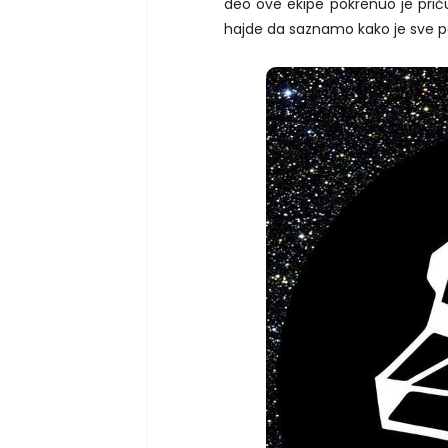
deo ove ekipe pokrenuo je pri
hajde da saznamo kako je sve po