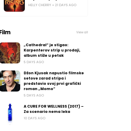
HELLY CHERRY
21 DAYS AGO
Film
View all
„Cathedral“ je stigao:
Karpenterov strip u prodaji,
album stiže u petak
5 DAYS AGO
Džon Kjusak napustio filmske
setove zarad stripa i
predstavio svoj prvi grafički
roman „Momo“
5 DAYS AGO
A CURE FOR WELLNESS (2017) –
Za scenario nema leka
10 DAYS AGO