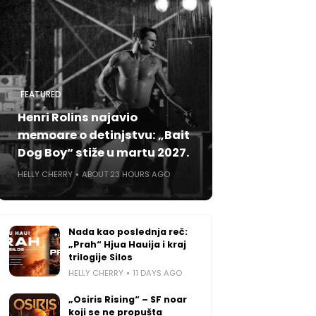
FEATURED
Henri Rolins najavio
memoare o detinjstvu: „Bait
Dog Boy“ stiže u martu 2027.
HELLY CHERRY
ABOUT 23 HOURS AGO
Nada kao poslednja reč:
„Prah“ Hjua Hauija i kraj
trilogije Silos
HELLY CHERRY
11 DAYS AGO
„Osiris Rising“ – SF noar
koji se ne propušta