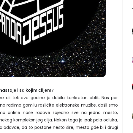
astaje i sa kojim ciljem?
e ali tek ove godine je dobila konkretan oblik. Nas par
antno radimo gomilu različite elektronske muzike, došli smo
emo online naše radove zajedno sve na jedno mesto,
og kompleksnijeg cilja. Nakon toga je ipak pala odluka,
a odavde, da to postane nešto šire, mesto gde bi i drugi