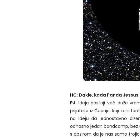
HC: Dakle, kada Panda Jessus n
PJ:
Ideja postoji već duže vrem
prijatelja iz Ćuprije, koji konst
na ideju da jednostavno diž
odnosno jedan bandcamp, bez nek
s obzirom da je nas samo trojic