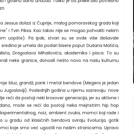
a i godinu dana unazad. Toliko je od prilike bilo potrebno
ri.
da Jessus dolazi iz Ćuprije, malog pomoravskog grada koji
e" i Tvin Piksa. Kao takav nije se mogao pohvaliti nekim
om uopšte). Pa ipak, stvari su se ovde više dešavale
sredina je umela da podari bisere poput Dušana Matića,
lista, Dragoslava Mihailovića, akademika i pisca. To su
merali neke granice, donosili nešto novo na našu kulturnu
voje bluz, grandž, pank i metal bendove (Megera je jedan
 Jugoslaviji). Poslednjih godina u njemu sazrevaju nove
je reći da postoji neki krosover generacija, jer su aktivne i
gledano, može se reći da postoji neka mejnstrim hip hop
 eksperimentalnog, noiz, ambient zvuka, momci koji rade i
o u gradu od klasičnih bendova sviraju Evolucija, gotik
omci koje smo već ugostili na našim stranicama. Upravo