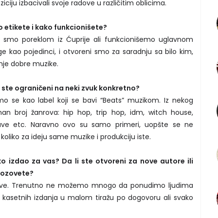
ciju izbacivali svoje radove u različitim oblicima.
ko etikete i kako funkcionišete?
vi smo poreklom iz Ćuprije ali funkcionišemo uglavnom
 kao pojedinci, i otvoreni smo za saradnju sa bilo kim,
renje dobre muzike.
li ste ograničeni na neki zvuk konkretno?
mo se kao label koji se bavi “Beats” muzikom. Iz nekog
n broj žanrova: hip hop, trip hop, idm, witch house,
ave etc. Naravno ovo su samo primeri, uopšte se ne
oliko za ideju same muzike i produkciju iste.
o izdao za vas? Da li ste otvoreni za nove autore ili
 pozovete?
 sve. Trenutno ne možemo mnogo da ponudimo ljudima
 kasetnih izdanja u malom tiražu po dogovoru ali svako