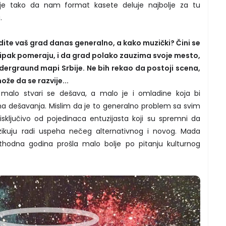
nje tako da nam format kasete deluje najbolje za tu
.
idite vaš grad danas generalno, a kako muzički? Čini se
i ipak pomeraju, i da grad polako zauzima svoje mesto,
andergraund mapi Srbije. Ne bih rekao da postoji scena,
že da se razvije...
malo stvari se dešava, a malo je i omladine koja bi
ivna dešavanja. Mislim da je to generalno problem sa svim
sključivo od pojedinaca entuzijasta koji su spremni da
izikuju radi uspeha nečeg alternativnog i novog. Mada
odna godina prošla malo bolje po pitanju kulturnog