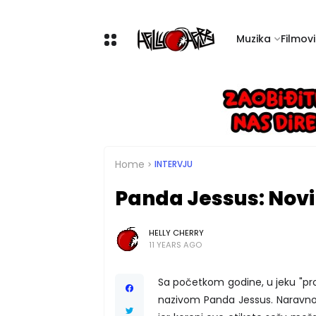
Muzika
Filmovi 
Home
INTERVJU
Panda Jessus: Novi
HELLY CHERRY
11 YEARS AGO
Sa početkom godine, u jeku "pro
nazivom Panda Jessus. Naravno