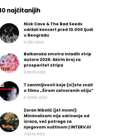
10 najčitanijih
Nick Cave & The Bad Seeds
održali koncert pred 10.000 ljudi
u Beogradu
A DAY AGO
Balkanska smotra mladih strip
autora 2026: Akirin broj za
prosperitet stripa
3 DAYS AGO
7 zanimljivosti koje (ni)ste znali
o filmu „Širom zatvorenih očiju“
5 YEARS AGO
Zoran Nikolić (jst mnml):
Minimalizam nije odricanje od
izraza, već potraga za
njegovom suštinom | INTERVJU
7 DAYS AGO