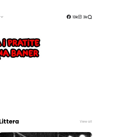
13k
3k
Littera
View all