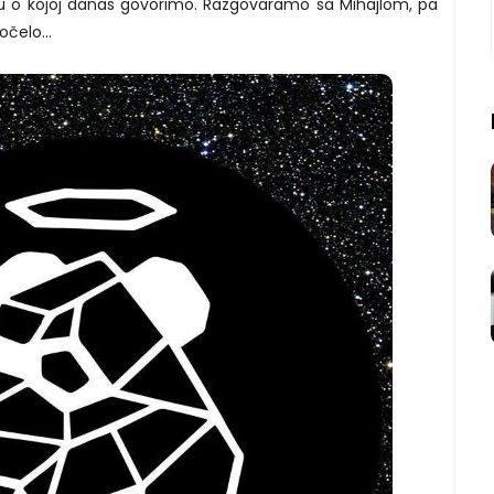
ču o kojoj danas govorimo. Razgovaramo sa Mihajlom, pa
čelo...