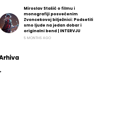
Miroslav Stašić o filmu i
monografiji posvećenim
Zvoncekovoj bilježnici: Podsetili
smo ljude na jedan dobar i
originalni bend | INTERVJU
5 MONTHS AGO
Arhiva