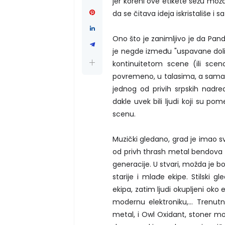
jer koreni ove etikete sežu možd
da se čitava ideja iskristališe i saz
Ono što je zanimljivo je da Pan
je negde između "uspavane dolin
kontinuitetom scene (ili scen
povremeno, u talasima, a sama 
jednog od privih srpskih nadrea
dakle uvek bili ljudi koji su po
scenu.
Muzički gledano, grad je imao s
od privh thrash metal bendova u
generacije. U stvari, možda je bol
starije i mlađe ekipe. Stilski 
ekipa, zatim ljudi okupljeni oko
modernu elektroniku,... Trenutn
metal, i Owl Oxidant, stoner m