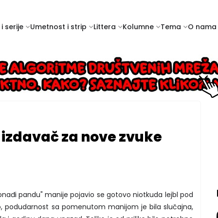
i serije
Umetnost i strip
Littera
Kolumne
Tema
O nama
 izdavač za nove zvuke
nađi pandu" manije pojavio se gotovo niotkuda lejbl pod
, podudarnost sa pomenutom manijom je bila slučajna,