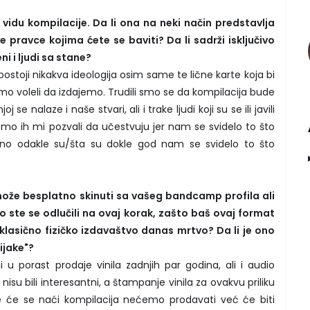
 vidu kompilacije. Da li ona na neki način predstavlja
uje pravce kojima ćete se baviti? Da li sadrži isključivo
ni i ljudi sa stane?
postoji nikakva ideologija osim same te lične karte koja bi
smo voleli da izdajemo. Trudili smo se da kompilacija bude
j se nalaze i naše stvari, ali i trake ljudi koji su se ili javili
 smo ih mi pozvali da učestvuju jer nam se svidelo to što
bitno odakle su/šta su dokle god nam se svidelo to što
može besplatno skinuti sa vašeg bandcamp profila ali
to ste se odlučili na ovaj korak, zašto baš ovaj format
je klasično fizičko izdavaštvo danas mrtvo? Da li je ono
ijake"?
 u porast prodaje vinila zadnjih par godina, ali i audio
isu bili interesantni, a štampanje vinila za ovakvu priliku
me će se naći kompilacija nećemo prodavati već će biti