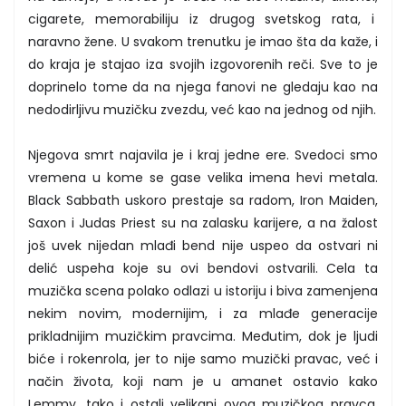
cigarete, memorabiliju iz drugog svetskog rata, i
naravno žene. U svakom trenutku je imao šta da kaže, i
do kraja je stajao iza svojih izgovorenih reči. Sve to je
doprinelo tome da na njega fanovi ne gledaju kao na
nedodirljivu muzičku zvezdu, već kao na jednog od njih.
Njegova smrt najavila je i kraj jedne ere. Svedoci smo
vremena u kome se gase velika imena hevi metala.
Black Sabbath uskoro prestaje sa radom, Iron Maiden,
Saxon i Judas Priest su na zalasku karijere, a na žalost
još uvek nijedan mlađi bend nije uspeo da ostvari ni
delić uspeha koje su ovi bendovi ostvarili. Cela ta
muzička scena polako odlazi u istoriju i biva zamenjena
nekim novim, modernijim, i za mlađe generacije
prikladnijim muzičkim pravcima. Međutim, dok je ljudi
biće i rokenrola, jer to nije samo muzički pravac, već i
način života, koji nam je u amanet ostavio kako
Lemmy, tako i ostali velikani ovog muzičkog pravca,