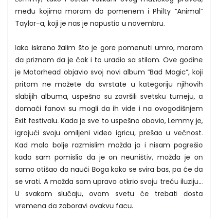
među kojima moram da pomenem i Philty “Animal”
Taylor-a, koji je nas je napustio u novembru.
Iako iskreno žalim što je gore pomenuti umro, moram
da priznam da je čak i to uradio sa stilom. Ove godine
je Motorhead objavio svoj novi album “Bad Magic”, koji
pritom ne možete da svrstate u kategoriju njihovih
slabijih albuma, uspešno su završili svetsku turneju, a
domaći fanovi su mogli da ih vide i na ovogodišnjem
Exit festivalu. Kada je sve to uspešno obavio, Lemmy je,
igrajući svoju omiljeni video igricu, prešao u večnost.
Kad malo bolje razmislim možda ja i nisam pogrešio
kada sam pomislio da je on neuništiv, možda je on
samo otišao da nauči Boga kako se svira bas, pa će da
se vrati. A možda sam upravo otkrio svoju treću iluziju...
U svakom slučaju, ovom svetu će trebati dosta
vremena da zaboravi ovakvu facu.