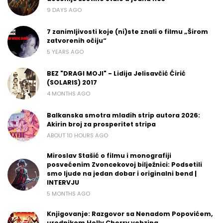
9 DAYS AGO
7 zanimljivosti koje (ni)ste znali o filmu „Širom
zatvorenih očiju“
5 YEARS AGO
BEZ "DRAGI MOJI" - Lidija Jelisavčić Ćirić
(SOLARIS) 2017
4 MONTHS AGO
Balkanska smotra mladih strip autora 2026:
Akirin broj za prosperitet stripa
ABOUT 10 HOURS AGO
Miroslav Stašić o filmu i monografiji
posvećenim Zvoncekovoj bilježnici: Podsetili
smo ljude na jedan dobar i originalni bend |
INTERVJU
5 MONTHS AGO
Knjigovanje: Razgovor sa Nenadom Popovićem,
urednikom Helly Cherry vebzina