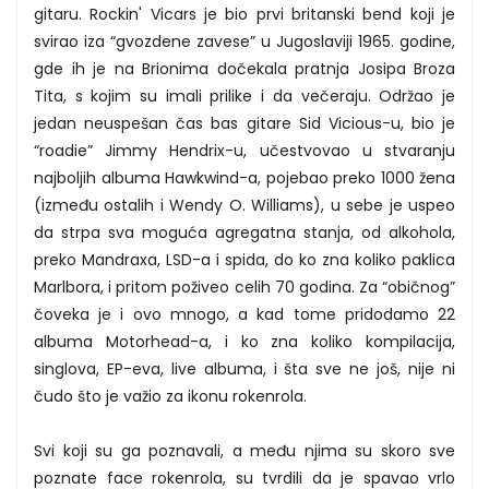
gitaru. Rockin' Vicars je bio prvi britanski bend koji je
svirao iza “gvozdene zavese” u Jugoslaviji 1965. godine,
gde ih je na Brionima dočekala pratnja Josipa Broza
Tita, s kojim su imali prilike i da večeraju. Održao je
jedan neuspešan čas bas gitare Sid Vicious-u, bio je
“roadie” Jimmy Hendrix-u, učestvovao u stvaranju
najboljih albuma Hawkwind-a, pojebao preko 1000 žena
(između ostalih i Wendy O. Williams), u sebe je uspeo
da strpa sva moguća agregatna stanja, od alkohola,
preko Mandraxa, LSD-a i spida, do ko zna koliko paklica
Marlbora, i pritom poživeo celih 70 godina. Za “običnog”
čoveka je i ovo mnogo, a kad tome pridodamo 22
albuma Motorhead-a, i ko zna koliko kompilacija,
singlova, EP-eva, live albuma, i šta sve ne još, nije ni
čudo što je važio za ikonu rokenrola.
Svi koji su ga poznavali, a među njima su skoro sve
poznate face rokenrola, su tvrdili da je spavao vrlo