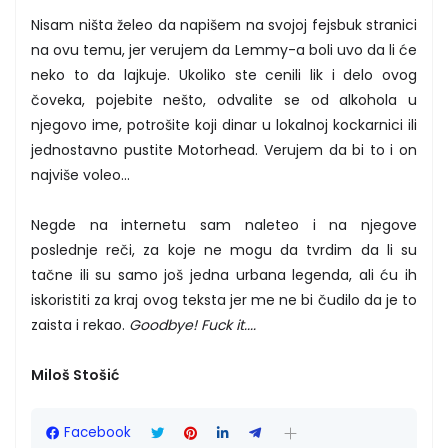
Nisam ništa želeo da napišem na svojoj fejsbuk stranici
na ovu temu, jer verujem da Lemmy-a boli uvo da li će
neko to da lajkuje. Ukoliko ste cenili lik i delo ovog
čoveka, pojebite nešto, odvalite se od alkohola u
njegovo ime, potrošite koji dinar u lokalnoj kockarnici ili
jednostavno pustite Motorhead. Verujem da bi to i on
najviše voleo...
Negde na internetu sam naleteo i na njegove
poslednje reči, za koje ne mogu da tvrdim da li su
tačne ili su samo još jedna urbana legenda, ali ću ih
iskoristiti za kraj ovog teksta jer me ne bi čudilo da je to
zaista i rekao.
Goodbye! Fuck it....
Miloš Stošić
Facebook