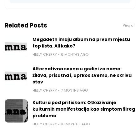
Related Posts
View all
Megadeth imaju album na prvom mjestu
top lista. Ali kako?
HELLY CHERRY
6 MONTHS AGO
Alternativna scena u godini za nama:
žilava, prisutna i, uprkos svemu, ne skriva
stav
HELLY CHERRY
7 MONTHS AGO
Kultura pod pritiskom: Otkazivanje
kulturnih manifestacija kao simptom šireg
problema
HELLY CHERRY
10 MONTHS AGO