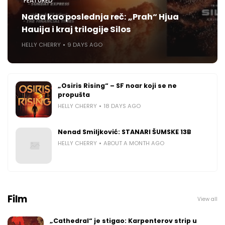
FEATURED
Nada kao poslednja reč: „Prah“ Hjua
Hauija i kraj trilogije Silos
HELLY CHERRY
9 DAYS AGO
„Osiris Rising“ – SF noar koji se ne
propušta
HELLY CHERRY
18 DAYS AGO
Nenad Smiljković: STANARI ŠUMSKE 13B
HELLY CHERRY
ABOUT A MONTH AGO
Film
View all
„Cathedral“ je stigao: Karpenterov strip u