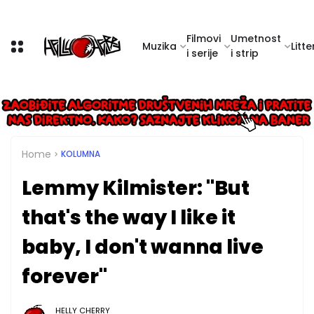
Filmovi
Umetnost
Muzika
Litte
i serije
i strip
Home
KOLUMNA
Lemmy Kilmister: "But
that's the way I like it
baby, I don't wanna live
forever"
HELLY CHERRY