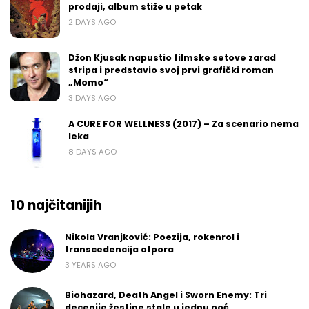
prodaji, album stiže u petak
2 DAYS AGO
Džon Kjusak napustio filmske setove zarad
stripa i predstavio svoj prvi grafički roman
„Momo“
3 DAYS AGO
A CURE FOR WELLNESS (2017) – Za scenario nema
leka
8 DAYS AGO
10 najčitanijih
Nikola Vranjković: Poezija, rokenrol i
transcedencija otpora
3 YEARS AGO
Biohazard, Death Angel i Sworn Enemy: Tri
decenije žestine stale u jednu noć