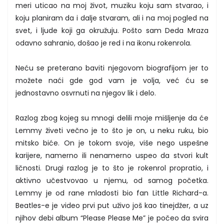
meri uticao na moj život, muziku koju sam stvarao, i
koju planiram da i dalje stvaram, ali i na moj pogled na
svet, i ljude koji ga okružuju. Pošto sam Deda Mraza
odavno sahranio, došao je red i na ikonu rokenrola.
Neću se preterano baviti njegovom biografijom jer to
možete naći gde god vam je volja, već ću se
jednostavno osvrnuti na njegov lik i delo.
Razlog zbog kojeg su mnogi delili moje mišljenje da će
Lemmy živeti večno je to što je on, u neku ruku, bio
mitsko biće. On je tokom svoje, više nego uspešne
karijere, namerno ili nenamerno uspeo da stvori kult
ličnosti. Drugi razlog je to što je rokenrol propratio, i
aktivno učestvovao u njemu, od samog početka.
Lemmy je od rane mladosti bio fan Little Richard-a.
Beatles-e je video prvi put uživo još kao tinejdžer, a uz
njihov debi album “Please Please Me” je počeo da svira