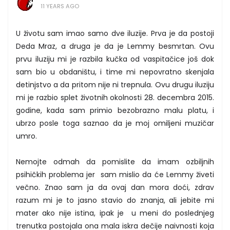
11 YEARS AGO
U životu sam imao samo dve iluzije. Prva je da postoji
Deda Mraz, a druga je da je Lemmy besmrtan. Ovu
prvu iluziju mi je razbila kučka od vaspitačice još dok
sam bio u obdaništu, i time mi nepovratno skenjala
detinjstvo a da pritom nije ni trepnula. Ovu drugu iluziju
mi je razbio splet životnih okolnosti 28. decembra 2015.
godine, kada sam primio bezobrazno malu platu, i
ubrzo posle toga saznao da je moj omiljeni muzičar
umro.
Nemojte odmah da pomislite da imam ozbiljnih
psihičkih problema jer sam mislio da će Lemmy živeti
večno. Znao sam ja da ovaj dan mora doći, zdrav
razum mi je to jasno stavio do znanja, ali jebite mi
mater ako nije istina, ipak je u meni do poslednjeg
trenutka postojala ona mala iskra dečije naivnosti koja