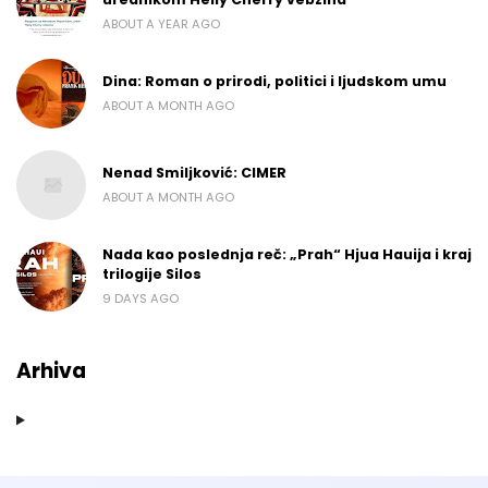
ABOUT A YEAR AGO
Dina: Roman o prirodi, politici i ljudskom umu
ABOUT A MONTH AGO
Nenad Smiljković: CIMER
ABOUT A MONTH AGO
Nada kao poslednja reč: „Prah“ Hjua Hauija i kraj
trilogije Silos
9 DAYS AGO
Arhiva