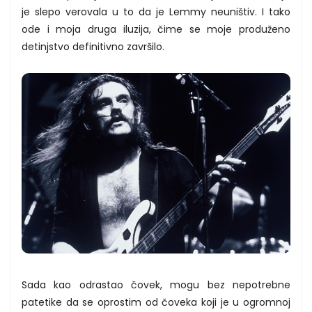
je slepo verovala u to da je Lemmy neuništiv. I tako
ode i moja druga iluzija, čime se moje produženo
detinjstvo definitivno završilo.
Sada kao odrastao čovek, mogu bez nepotrebne
patetike da se oprostim od čoveka koji je u ogromnoj