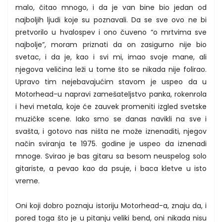
malo, čitao mnogo, i da je van bine bio jedan od
najboljih ljudi koje su poznavali. Da se sve ovo ne bi
pretvorilo u hvalospev i ono čuveno “o mrtvima sve
najbolje”, moram priznati da on zasigurno nije bio
svetac, i da je, kao i svi mi, imao svoje mane, ali
njegova veličina leži u tome što se nikada nije folirao.
Upravo tim nejebavajućim stavom je uspeo da u
Motorhead-u napravi zamešateljstvo panka, rokenrola
i hevi metala, koje će zauvek promeniti izgled svetske
muzičke scene. Iako smo se danas navikli na sve i
svašta, i gotovo nas ništa ne može iznenaditi, njegov
način sviranja te 1975. godine je uspeo da iznenadi
mnoge. Svirao je bas gitaru sa besom neuspelog solo
gitariste, a pevao kao da psuje, i baca kletve u isto
vreme.
Oni koji dobro poznaju istoriju Motorhead-a, znaju da, i
pored toga što je u pitanju veliki bend, oni nikada nisu