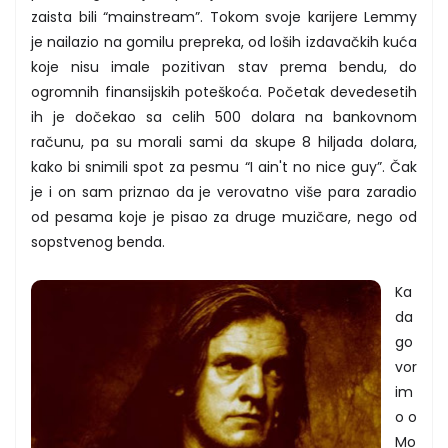
zaista bili “mainstream”. Tokom svoje karijere Lemmy
je nailazio na gomilu prepreka, od loših izdavačkih kuća
koje nisu imale pozitivan stav prema bendu, do
ogromnih finansijskih poteškoća. Početak devedesetih
ih je dočekao sa celih 500 dolara na bankovnom
računu, pa su morali sami da skupe 8 hiljada dolara,
kako bi snimili spot za pesmu “I ain't no nice guy”. Čak
je i on sam priznao da je verovatno više para zaradio
od pesama koje je pisao za druge muzičare, nego od
sopstvenog benda.
Ka
da
go
vor
im
o o
Mo