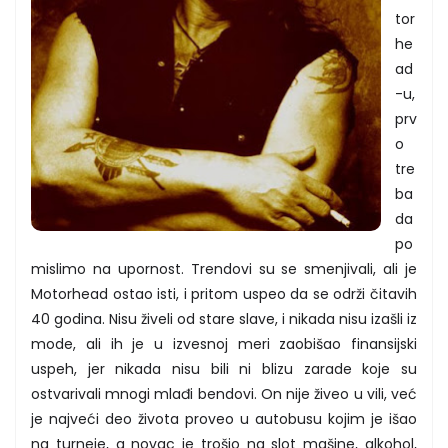
tor
he
ad
-u,
prv
o
tre
ba
da
po
mislimo na upornost. Trendovi su se smenjivali, ali je
Motorhead ostao isti, i pritom uspeo da se održi čitavih
40 godina. Nisu živeli od stare slave, i nikada nisu izašli iz
mode, ali ih je u izvesnoj meri zaobišao finansijski
uspeh, jer nikada nisu bili ni blizu zarade koje su
ostvarivali mnogi mlađi bendovi. On nije živeo u vili, već
je najveći deo života proveo u autobusu kojim je išao
na turneje, a novac je trošio na slot mašine, alkohol,