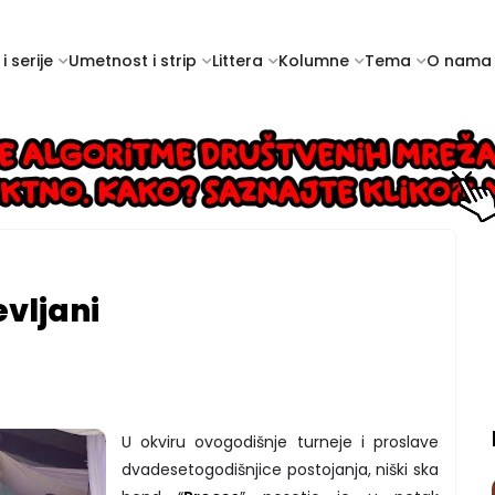
i serije
Umetnost i strip
Littera
Kolumne
Tema
O nama
vljani
U okviru ovogodišnje turneje i proslave
dvadesetogodišnjice postojanja, niški ska