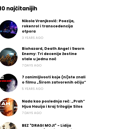
10 najčitanijih
Nikola Vranjković: Poezija,
rokenrol i transcedencija
otpora
3 YEARS AGO
Biohazard, Death Angel i Sworn
Enemy: Tri decenije žestine
stale u jednu noć
7 DAYS AGO
7 zanimljivosti koje (ni)ste znali
o filmu „Širom zatvorenih očiju“
5 YEARS AGO
Nada kao poslednja reč: „Prah“
Hjua Hauija i kraj trilogije Silos
7 DAYS AGO
BEZ "DRAGI MOJI" - Lidija