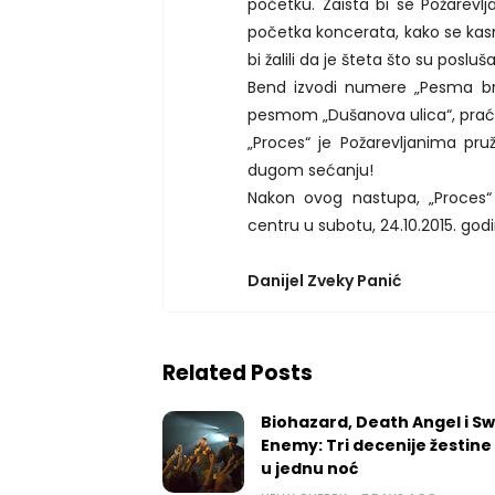
početku. Zaista bi se Požarev
početka koncerata, kako se kasnij
bi žalili da je šteta što su posl
Bend izvodi numere „Pesma br. 7
pesmom „Dušanova ulica“, prać
„Proces“ je Požarevljanima pruž
dugom sećanju!
Nakon ovog nastupa, „Proces
centru u subotu, 24.10.2015. go
Danijel Zveky Panić
Related Posts
Biohazard, Death Angel i S
Enemy: Tri decenije žestine
u jednu noć