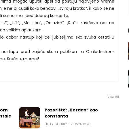
ljanima mogao uputiti apel da poštuju najavljeno vreme
e ne bi čudili kako bendovi „sviraju kratko“, ili kako se ne
ušali samo mali deo dobrog koncerta.
“, „Lift“, „Moj san“, „Odlazim“, „Rio“ i završava nastup
en velikim aplauzom.
io dobar nastup koji će ljubiteljima ska zvuka ostati u
“ nastupa pred zaječarskom publikom u Omladinskom
dine. Srećno, momci!
View all
worn
Pozorište: „Bezdan“ kao
 stale
konstanta
HELLY CHERRY
7 DAYS AGO