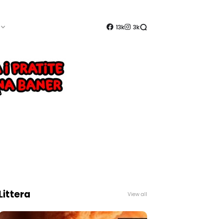
13k
3k
Littera
View all