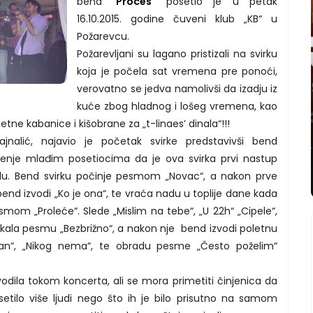
bend “
Proces
” posetio je u petak
16.10.2015. godine čuveni klub „KB“ u
Požarevcu.
Požarevljani su lagano pristizali na svirku
koja je počela sat vremena pre ponoći,
verovatno se jedva namolivši da izadju iz
kuće zbog hladnog i lošeg vremena, kao
etne kabanice i kišobrane za „t-linaes’ dinala“!!!
ajnalić, najavio je početak svirke predstavivši bend
štenje mlađim posetiocima da je ova svirka prvi nastup
. Bend svirku počinje pesmom „Novac“, a nakon prve
end izvodi „Ko je ona“, te vraća nadu u toplije dane kada
smom „Proleće“. Slede „Mislim na tebe“, „U 22h“ „Cipele“,
čekala pesmu „Bezbrižno“, a nakon nje bend izvodi poletnu
an“, „Nikog nema“, te obradu pesme „Često poželim“
odila tokom koncerta, ali se mora primetiti činjenica da
etilo više ljudi nego što ih je bilo prisutno na samom