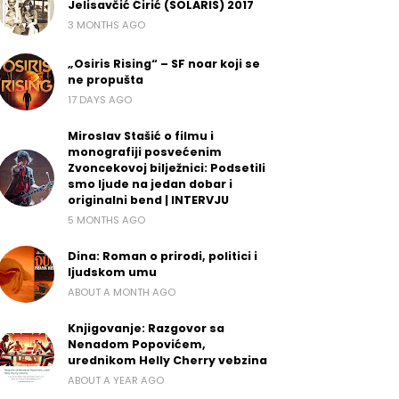
Jelisavčić Ćirić (SOLARIS) 2017
3 MONTHS AGO
„Osiris Rising“ – SF noar koji se
ne propušta
17 DAYS AGO
Miroslav Stašić o filmu i
monografiji posvećenim
Zvoncekovoj bilježnici: Podsetili
smo ljude na jedan dobar i
originalni bend | INTERVJU
5 MONTHS AGO
Dina: Roman o prirodi, politici i
ljudskom umu
ABOUT A MONTH AGO
Knjigovanje: Razgovor sa
Nenadom Popovićem,
urednikom Helly Cherry vebzina
ABOUT A YEAR AGO