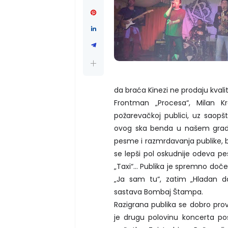
da braća Kinezi ne prodaju kvalit
Frontman „Procesa“, Milan Kr
požarevačkoj publici, uz saop
ovog ska benda u našem gradu
pesme i razmrdavanja publike, b
se lepši pol oskudnije odeva pe
„Taxi“... Publika je spremno do
„Ja sam tu“, zatim „Hladan d
sastava Bombaj Štampa.
Razigrana publika se dobro prov
je drugu polovinu koncerta pos