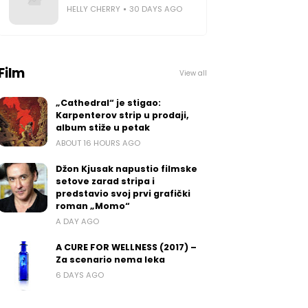
HELLY CHERRY
30 DAYS AGO
Film
View all
„Cathedral“ je stigao:
Karpenterov strip u prodaji,
album stiže u petak
ABOUT 16 HOURS AGO
Džon Kjusak napustio filmske
setove zarad stripa i
predstavio svoj prvi grafički
roman „Momo“
A DAY AGO
A CURE FOR WELLNESS (2017) –
Za scenario nema leka
6 DAYS AGO