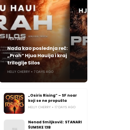
FEATURED
Nada kao poslednja reč:
„Prah“ Hjua Hauija i kraj
trilogije Silos
HELLY CHERRY
7 DAYS AGO
„Osiris Rising“ – SF noar
koji se ne propušta
HELLY CHERRY
17 DAYS AGO
Nenad Smiljković: STANARI
ŠUMSKE 13B