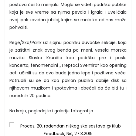
postava često menjala. Mogla se videti podrška publike
koja je sve vreme sa njima pevala i igrala i uveličala
ovaj ipak zavidan jubilej, kojim se malo ko od nas može
pohvaliti.
Rege/Ska/Pank uz sjajnu podršku duvačke sekcije, koja
je zaštitni znak ovog benda po meni, vesela morska
muzika Slavka Krunića kao podrška pre i posle
koncerta, fenomenalni „Treptači Svemira“ kao opening
act, učinili su da ovo bude jedno lepo i pozitivno veče.
Potrudili su se da kao poklon publika dobije disk sa
njihovom muzikom i spotovima i obećali da će biti tu i
narednih 20 godina.
Na kraju, pogledajte i galeriju fotografija.