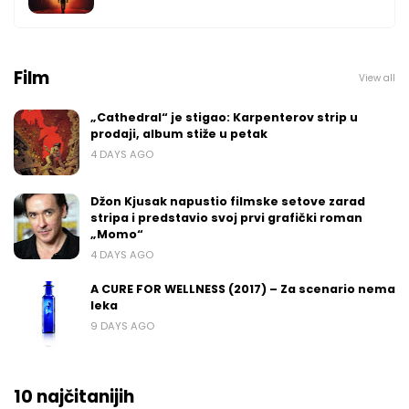
Film
View all
„Cathedral“ je stigao: Karpenterov strip u
prodaji, album stiže u petak
4 DAYS AGO
Džon Kjusak napustio filmske setove zarad
stripa i predstavio svoj prvi grafički roman
„Momo“
4 DAYS AGO
A CURE FOR WELLNESS (2017) – Za scenario nema
leka
9 DAYS AGO
10 najčitanijih