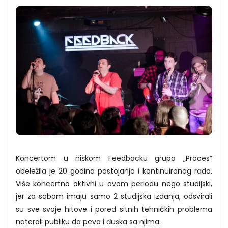
Koncertom u niškom Feedbacku grupa „Proces“
obeležila je 20 godina postojanja i kontinuiranog rada.
Više koncertno aktivni u ovom periodu nego studijski,
jer za sobom imaju samo 2 studijska izdanja, odsvirali
su sve svoje hitove i pored sitnih tehničkih problema
naterali publiku da peva i đuska sa njima.