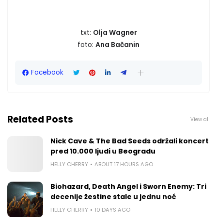
txt:
Olja Wagner
foto:
Ana Bačanin
Facebook
Related Posts
View all
Nick Cave & The Bad Seeds održali koncert
pred 10.000 ljudi u Beogradu
HELLY CHERRY
ABOUT 17 HOURS AGO
Biohazard, Death Angel i Sworn Enemy: Tri
decenije žestine stale u jednu noć
HELLY CHERRY
10 DAYS AGO