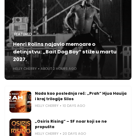
FEATURED
Henri Rolins najavio memoare o
detinjstvu: „Bait Dog Boy“ stiže u martu
2027.
HELLY CHERRY
ABOUT 2 HOURS AGO
Nada kao poslednja reč: „Prah“ Hjua Hauija
i kraj trilogije Silos
HELLY CHERRY
10 DAYS AGO
„Osiris Rising“ – SF noar koji se ne
propušta
HELLY CHERRY
20 DAYS AGO