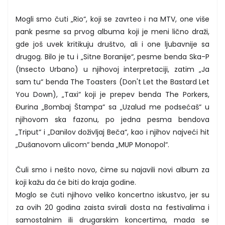
Mogli smo čuti „Rio“, koji se zavrteo i na MTV, one više
pank pesme sa prvog albuma koji je meni lično draži,
gde još uvek kritikuju društvo, ali i one ljubavnije sa
drugog. Bilo je tu i „Sitne Boranije“, pesme benda Ska-P
(Insecto Urbano) u njihovoj interpretaciji, zatim „Ja
sam tu“ benda The Toasters (Don't Let the Bastard Let
You Down), „Taxi“ koji je prepev benda The Porkers,
Đurina „Bombaj Štampa“ sa „Uzalud me podsećaš“ u
njihovom ska fazonu, po jedna pesma bendova
„Triput“ i „Danilov doživljaj Beča“, kao i njihov najveći hit
„Dušanovom ulicom“ benda „MUP Monopol“.
Čuli smo i nešto novo, čime su najavili novi album za
koji kažu da će biti do kraja godine.
Moglo se čuti njihovo veliko koncertno iskustvo, jer su
za ovih 20 godina zaista svirali dosta na festivalima i
samostalnim ili drugarskim koncertima, mada se