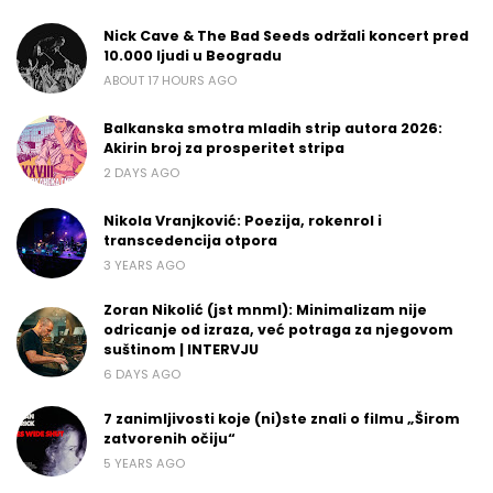
Nick Cave & The Bad Seeds održali koncert pred
10.000 ljudi u Beogradu
ABOUT 17 HOURS AGO
Balkanska smotra mladih strip autora 2026:
Akirin broj za prosperitet stripa
2 DAYS AGO
Nikola Vranjković: Poezija, rokenrol i
transcedencija otpora
3 YEARS AGO
Zoran Nikolić (jst mnml): Minimalizam nije
odricanje od izraza, već potraga za njegovom
suštinom | INTERVJU
6 DAYS AGO
7 zanimljivosti koje (ni)ste znali o filmu „Širom
zatvorenih očiju“
5 YEARS AGO