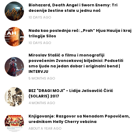
Biohazard, Death Angel i Sworn Enemy: Tri
decenije žestine stale u jednu noć
10 DAYS AGO
Nada kao poslednja reč: „Prah“ Hjua Hauija i kraj
trilogije Silos
10 DAYS AGO
Miroslav Stašić o filmu i monografiji
posvećenim Zvoncekovoj bilježnici: Podsetili
smo ljude na jedan dobar i originalni bend |
INTERVJU
5 MONTHS AGO
BEZ "DRAGI MOJI" - Lidija Jelisavčić Ćirić
(SOLARIS) 2017
4 MONTHS AGO
Knjigovanje: Razgovor sa Nenadom Popovićem,
urednikom Helly Cherry vebzina
ABOUT A YEAR AGO