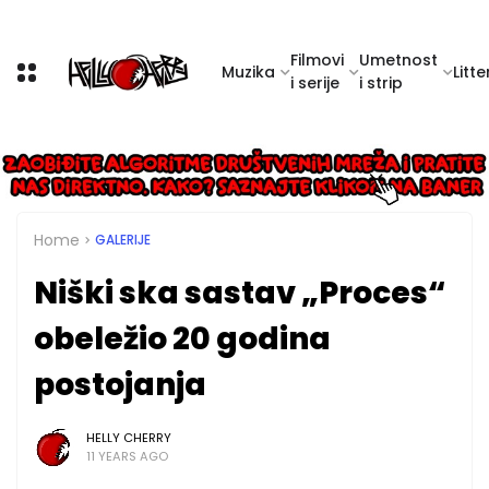
Filmovi
Umetnost
Muzika
Litte
i serije
i strip
Home
GALERIJE
Niški ska sastav „Proces“
obeležio 20 godina
postojanja
HELLY CHERRY
11 YEARS AGO