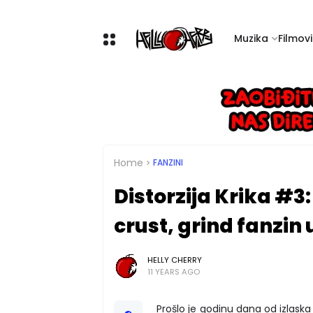
Muzika
Filmovi 
Home
FANZINI
Distorzija Krika #3
crust, grind fanzin u
HELLY CHERRY
11 YEARS AGO
Prošlo je godinu dana od izlask