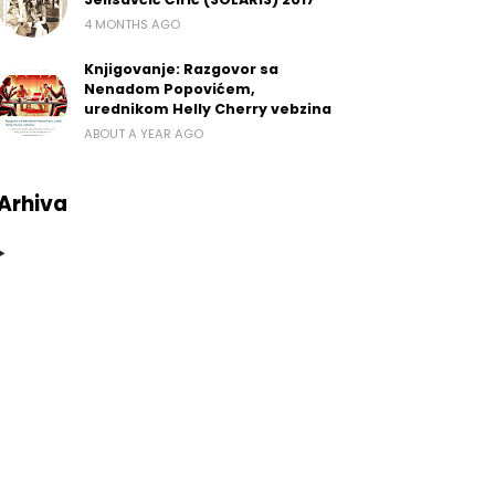
4 MONTHS AGO
Knjigovanje: Razgovor sa
Nenadom Popovićem,
urednikom Helly Cherry vebzina
ABOUT A YEAR AGO
Arhiva