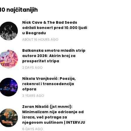
10 najčitanijih
Nick Cave & The Bad Seeds
održali koncert pred 10.000 ljudi
u Beogradu
ABOUT 16 HOURS AGO
Balkanska smotra mladih strip
autora 2026: Akirin broj za
prosperitet stripa
2 DAYS AGO
Nikola Vranjković: Poezija,
rokenrol i transcedencija
otpora
3 YEARS AGO
Zoran Nikolić (jst mnml):
Minimalizam nije odricanje od
izraza, već potraga za
njegovom suštinom | INTERVJU
6 DAYS AGO