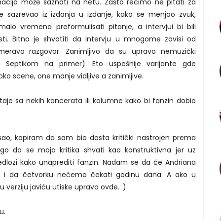
macija može saznati na netu. Zašto recimo ne pitati za
 sazrevao iz izdanja u izdanje, kako se menjao zvuk,
alo vremena preformulisati pitanje, a intervjui bi bili
isti. Bitno je shvatiti da intervju u mnogome zavisi od
usmerava razgovor. Zanimljivo da su upravo nemuzički
 (sa Septikom na primer). Eto uspešnije varijante gde
oko scene, one manje vidljive a zanimljive.
štaje sa nekih koncerata ili kolumne kako bi fanzin dobio
o, kapiram da sam bio dosta kritički nastrojen prema
go da se moja kritika shvati kao konstruktivna jer uz
redlozi kako unaprediti fanzin. Nadam se da će Andriana
ču, i da četvorku nećemo čekati godinu dana. A ako u
erziju javiću utiske upravo ovde. :)
u.