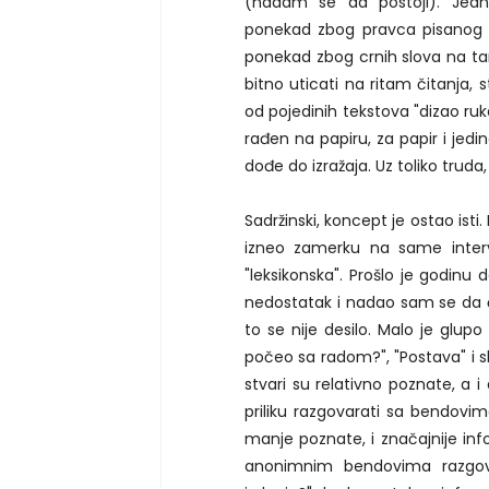
(nadam se da postoji). Jedno
ponekad zbog pravca pisanog 
ponekad zbog crnih slova na tam
bitno uticati na ritam čitanja, 
od pojedinih tekstova "dizao ruke
rađen na papiru, za papir i jed
dođe do izražaja. Uz toliko truda
Sadržinski, koncept je ostao isti.
izneo zamerku na same intervj
"leksikonska". Prošlo je godinu 
nedostatak i nadao sam se da 
to se nije desilo. Malo je glup
počeo sa radom?", "Postava" i s
stvari su relativno poznate, a 
priliku razgovarati sa bendovima t
manje poznate, i značajnije inf
anonimnim bendovima razgovar