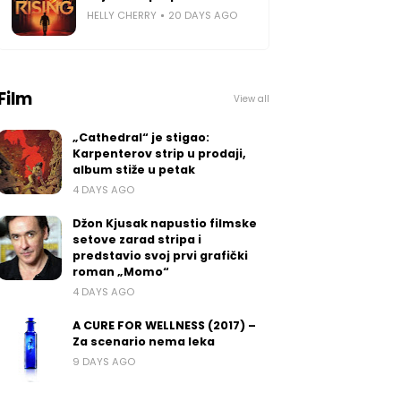
HELLY CHERRY
20 DAYS AGO
Film
View all
„Cathedral“ je stigao:
Karpenterov strip u prodaji,
album stiže u petak
4 DAYS AGO
Džon Kjusak napustio filmske
setove zarad stripa i
predstavio svoj prvi grafički
roman „Momo“
4 DAYS AGO
A CURE FOR WELLNESS (2017) –
Za scenario nema leka
9 DAYS AGO