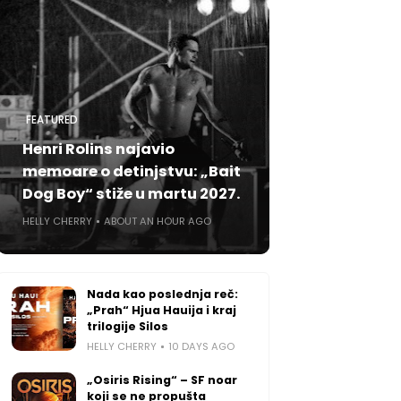
FEATURED
Henri Rolins najavio
memoare o detinjstvu: „Bait
Dog Boy“ stiže u martu 2027.
HELLY CHERRY
ABOUT AN HOUR AGO
Nada kao poslednja reč:
„Prah“ Hjua Hauija i kraj
trilogije Silos
HELLY CHERRY
10 DAYS AGO
„Osiris Rising“ – SF noar
koji se ne propušta