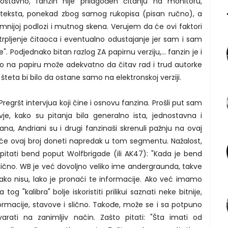
stavno, fanzin nije prilagođen čitanju na monitoru,
teksta, ponekad zbog samog rukopisa (pisan ručno), a
nijoj podlozi i mutnog skena. Verujem da će ovi faktori
strpljenje čitaoca i eventualno odustajanje jer sam i sam
". Podjednako bitan razlog ZA papirnu verziju,... fanzin je i
ino na papiru može adekvatno da čitav rad i trud autorke
, šteta bi bilo da ostane samo na elektronskoj verziji.
 Pregršt intervjua koji čine i osnovu fanzina. Prošli put sam
e, kako su pitanja bila generalno ista, jednostavna i
dana, Andriani su i drugi fanzinaši skrenuli pažnju na ovaj
će ovaj broj doneti napredak u tom segmentu. Nažalost,
o pitati bend poput Wolfbrigade (ili AK47): "Kada je bend
lično. WB je već dovoljno veliko ime andergraunda, takve
i ako nisu, lako je pronaći te informacije. Ako već imamo
og "kalibra" bolje iskoristiti prilikui saznati neke bitnije,
ormacije, stavove i slično. Takođe, može se i sa potpuno
ati na zanimljiv način. Zašto pitati: "Šta imati od