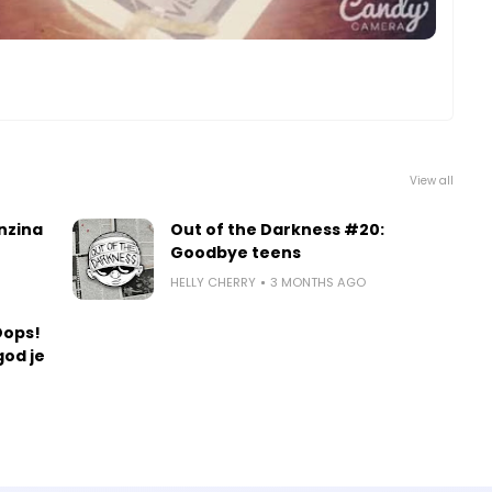
View all
nzina
Out of the Darkness #20:
Goodbye teens
HELLY CHERRY
3 MONTHS AGO
Oops!
god je