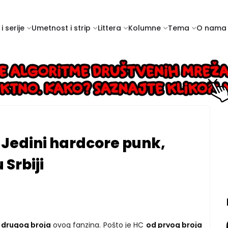
i serije
Umetnost i strip
Littera
Kolumne
Tema
O nama
: Jedini hardcore punk,
 Srbiji
a
drugog broja
ovog fanzina. Pošto je HC
od prvog broja