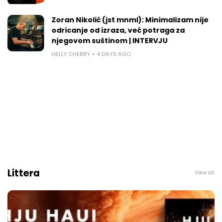
Zoran Nikolić (jst mnml): Minimalizam nije
odricanje od izraza, već potraga za
njegovom suštinom | INTERVJU
HELLY CHERRY
4 DAYS AGO
Littera
View all