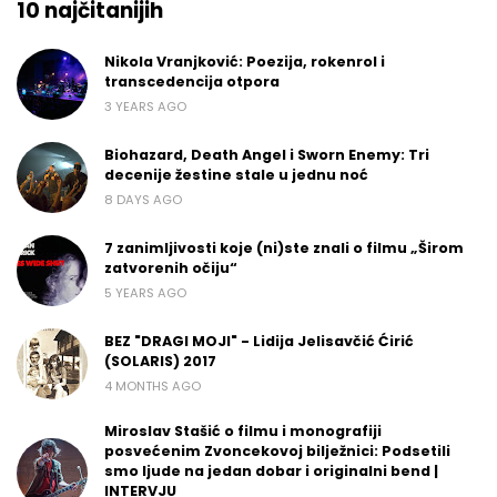
10 najčitanijih
Nikola Vranjković: Poezija, rokenrol i
transcedencija otpora
3 YEARS AGO
Biohazard, Death Angel i Sworn Enemy: Tri
decenije žestine stale u jednu noć
8 DAYS AGO
7 zanimljivosti koje (ni)ste znali o filmu „Širom
zatvorenih očiju“
5 YEARS AGO
BEZ "DRAGI MOJI" - Lidija Jelisavčić Ćirić
(SOLARIS) 2017
4 MONTHS AGO
Miroslav Stašić o filmu i monografiji
posvećenim Zvoncekovoj bilježnici: Podsetili
smo ljude na jedan dobar i originalni bend |
INTERVJU