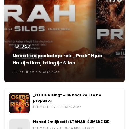
FEATURED
Nada kao poslednja reč: „Prah“ Hjua
Hauija i kraj trilogije Silos
HELLY CHERRY
8 DAYS AGO
„Osiris Rising“ – SF noar koji se ne
propušta
HELLY CHERRY
18 DAYS AGO
Nenad Smiljković: STANARI ŠUMSKE 13B
HELLY CHERRY
ABOUT A MONTH AGO