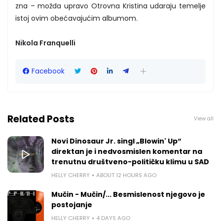
zna – možda upravo Otrovna Kristina udaraju temelje
istoj ovim obećavajućim albumom.
Nikola Franquelli
Facebook
Related Posts
View all
Novi Dinosaur Jr. singl „Blowin' Up“
direktan je i nedvosmislen komentar na
trenutnu društveno-političku klimu u SAD
HELLY CHERRY
ABOUT 12 HOURS AGO
Mučin - Mučin/... Besmislenost njegovo je
postojanje
HELLY CHERRY
4 DAYS AGO