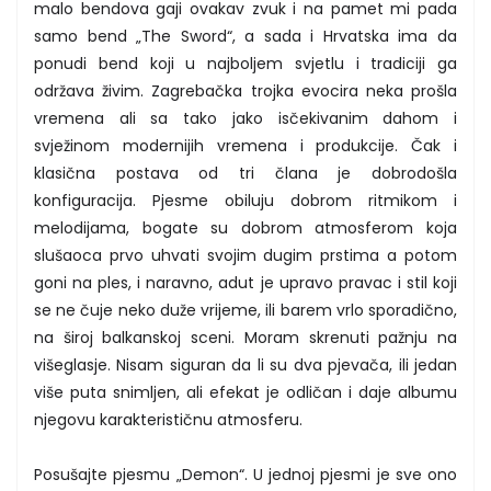
malo bendova gaji ovakav zvuk i na pamet mi pada
samo bend „The Sword“, a sada i Hrvatska ima da
ponudi bend koji u najboljem svjetlu i tradiciji ga
održava živim. Zagrebačka trojka evocira neka prošla
vremena ali sa tako jako isčekivanim dahom i
svježinom modernijih vremena i produkcije. Čak i
klasična postava od tri člana je dobrodošla
konfiguracija. Pjesme obiluju dobrom ritmikom i
melodijama, bogate su dobrom atmosferom koja
slušaoca prvo uhvati svojim dugim prstima a potom
goni na ples, i naravno, adut je upravo pravac i stil koji
se ne čuje neko duže vrijeme, ili barem vrlo sporadično,
na široj balkanskoj sceni. Moram skrenuti pažnju na
višeglasje. Nisam siguran da li su dva pjevača, ili jedan
više puta snimljen, ali efekat je odličan i daje albumu
njegovu karakterističnu atmosferu.
Posušajte pjesmu „Demon“. U jednoj pjesmi je sve ono