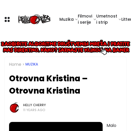
Filmovi
Umetnost
Muzika
Litte
i serije
i strip
Home
MUZIKA
Otrovna Kristina –
Otrovna Kristina
HELLY CHERRY
11 YEARS AGO
Malo