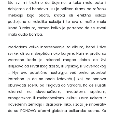
što svi mi tražimo da čujemo, a tako malo puta i
dobijamo od bendova. Tu je odličan ritam, na refrenu
melodija koja obara, kratka ali efektna solaža
podjeljena u nekoliko sekcija i to sve u nešto malo
iznad 3 minuta, taman koliko je potrebno da se stvori
mala audio bomba.
Predviđam veliko interesovanje za album, bend i žive
svirke, ali sam skeptičan oko karijere. Naime, prošla su
vremena kada je rokenrol mogao dobro da živi
isključivo od Hrvatskog tržišta, ili Srpskog, ili Slovenačkog
… Nije ovo patetična nostalgija, već preka potreba!
Potrebno je da se nađe izdavač(i) koji će ponovo
obuhvatiti scenu od Triglava do Vardara. Ko će slušati
rokenrol na slovenačkom, hrvatskom, srpskom,
crnogorskom ili makedonskom jeziku? Osim Rokera iz
navedenih zemalja i dijaspore, niko, i zato je imperativ
da se PONOVO oformi globalna balkanska scena. Ko