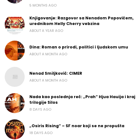
5 MONTHS AGO
Knjigovanje: Razgovor sa Nenadom Popovićem,
urednikom Helly Cherry vebzina
ABOUT A YEAR AGO
Dina: Roman o prirodi, politici i ljudskom umu
ABOUT A MONTH AGO
Nenad Smiljković: CIMER
ABOUT A MONTH AGO
Nada kao poslednja reč: „Prah“ Hjua Hauija i kraj
trilogije Silos
8 DAYS AGO
„Osiris Rising“ – SF noar koji se ne propušta
18 DAYS AGO