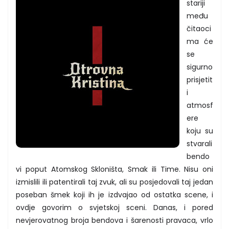
stariji
među
čitaoci
ma će
se
sigurno
prisjetit
i
atmosf
ere
koju su
stvarali
bendo
vi poput Atomskog Skloništa, Smak ili Time. Nisu oni
izmislili ili patentirali taj zvuk, ali su posjedovali taj jedan
poseban šmek koji ih je izdvajao od ostatka scene, i
ovdje govorim o svjetskoj sceni. Danas, i pored
nevjerovatnog broja bendova i šarenosti pravaca, vrlo