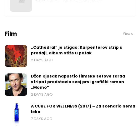
Film
View all
„Cathedral“ je stigao: Karpenterov strip u
prodaji, album stiže u petak
2 DAYS AGO
Džon Kjusak napustio filmske setove zarad
stripa i predstavio svoj prvi grafički roman
„Momo“
2 DAYS AGO
A CURE FOR WELLNESS (2017) – Za scenario nema
leka
7 DAYS AGO