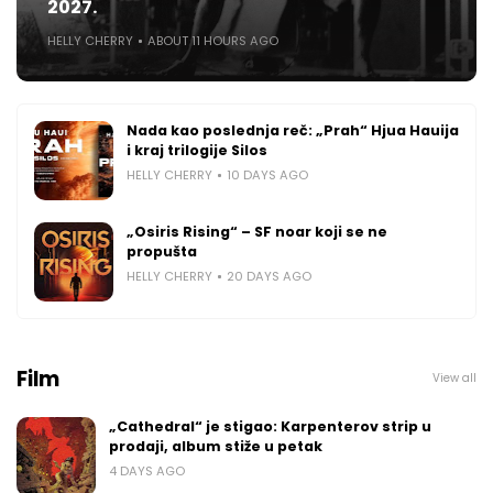
2027.
HELLY CHERRY
ABOUT 11 HOURS AGO
Nada kao poslednja reč: „Prah“ Hjua Hauija
i kraj trilogije Silos
HELLY CHERRY
10 DAYS AGO
„Osiris Rising“ – SF noar koji se ne
propušta
HELLY CHERRY
20 DAYS AGO
Film
View all
„Cathedral“ je stigao: Karpenterov strip u
prodaji, album stiže u petak
4 DAYS AGO