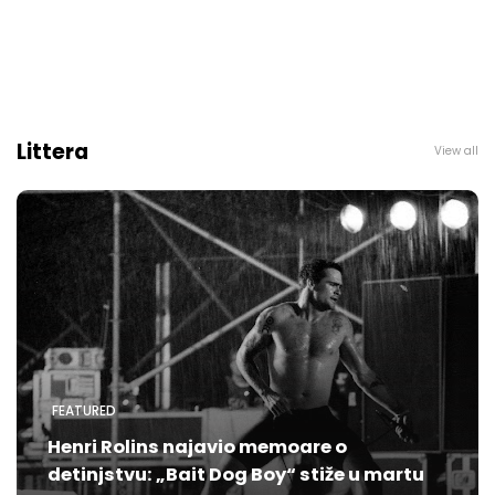
Littera
View all
FEATURED
Henri Rolins najavio memoare o
detinjstvu: „Bait Dog Boy“ stiže u martu