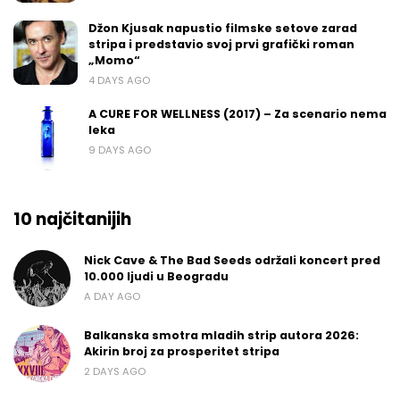
Džon Kjusak napustio filmske setove zarad
stripa i predstavio svoj prvi grafički roman
„Momo“
4 DAYS AGO
A CURE FOR WELLNESS (2017) – Za scenario nema
leka
9 DAYS AGO
10 najčitanijih
Nick Cave & The Bad Seeds održali koncert pred
10.000 ljudi u Beogradu
A DAY AGO
Balkanska smotra mladih strip autora 2026:
Akirin broj za prosperitet stripa
2 DAYS AGO