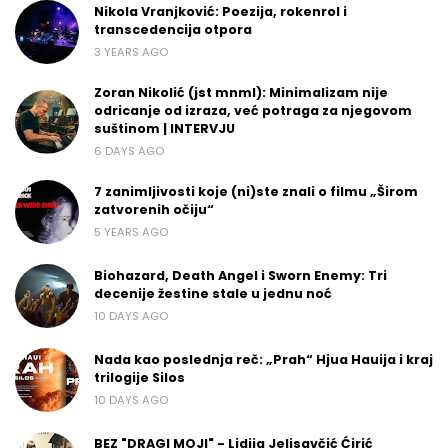
Nikola Vranjković: Poezija, rokenrol i
transcedencija otpora
3 YEARS AGO
Zoran Nikolić (jst mnml): Minimalizam nije
odricanje od izraza, već potraga za njegovom
suštinom | INTERVJU
6 DAYS AGO
7 zanimljivosti koje (ni)ste znali o filmu „Širom
zatvorenih očiju“
5 YEARS AGO
Biohazard, Death Angel i Sworn Enemy: Tri
decenije žestine stale u jednu noć
10 DAYS AGO
Nada kao poslednja reč: „Prah“ Hjua Hauija i kraj
trilogije Silos
10 DAYS AGO
BEZ "DRAGI MOJI" - Lidija Jelisavčić Ćirić