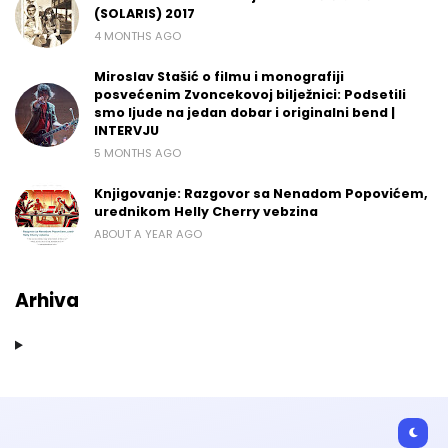
(SOLARIS) 2017
4 MONTHS AGO
Miroslav Stašić o filmu i monografiji
posvećenim Zvoncekovoj bilježnici: Podsetili
smo ljude na jedan dobar i originalni bend |
INTERVJU
5 MONTHS AGO
Knjigovanje: Razgovor sa Nenadom Popovićem,
urednikom Helly Cherry vebzina
ABOUT A YEAR AGO
Arhiva