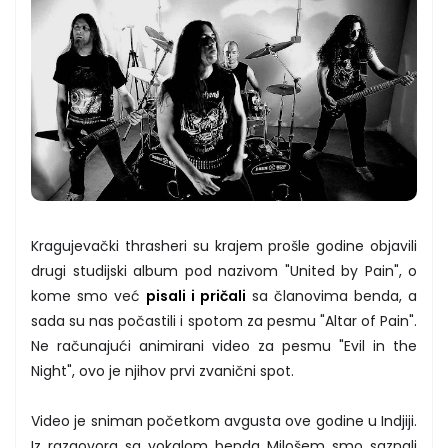
Kragujevački thrasheri su krajem prošle godine objavili
drugi studijski album pod nazivom "United by Pain", o
kome smo već
pisali i pričali
sa članovima benda, a
sada su nas počastili i spotom za pesmu "Altar of Pain".
Ne računajući animirani video za pesmu "Evil in the
Night", ovo je njihov prvi zvanični spot.
Video je sniman početkom avgusta ove godine u Indjiji.
Iz razgovora sa vokalom benda Milošem smo saznali