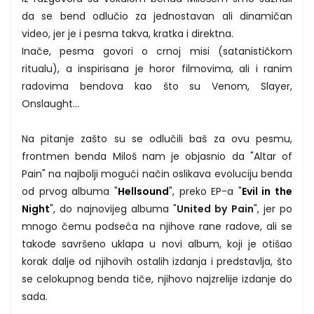
da se bend odlučio za jednostavan ali dinamičan
video, jer je i pesma takva, kratka i direktna.
Inače, pesma govori o crnoj misi (satanističkom
ritualu), a inspirisana je horor filmovima, ali i ranim
radovima bendova kao što su Venom, Slayer,
Onslaught...
Na pitanje zašto su se odlučili baš za ovu pesmu,
frontmen benda Miloš nam je objasnio da "Altar of
Pain" na najbolji mogući način oslikava evoluciju benda
od prvog albuma "
Hellsound
", preko EP-a "
Evil in the
Night
", do najnovijeg albuma "
United by Pain
", jer po
mnogo čemu podseća na njihove rane radove, ali se
takođe savršeno uklapa u novi album, koji je otišao
korak dalje od njihovih ostalih izdanja i predstavlja, što
se celokupnog benda tiče, njihovo najzrelije izdanje do
sada.