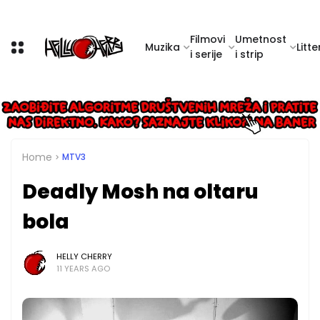
Filmovi
Umetnost
Muzika
Litte
i serije
i strip
Home
MTV3
Deadly Mosh na oltaru
bola
HELLY CHERRY
11 YEARS AGO