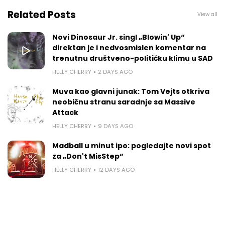
Related Posts
View all
Novi Dinosaur Jr. singl „Blowin' Up“
direktan je i nedvosmislen komentar na
trenutnu društveno-političku klimu u SAD
HELLY CHERRY
2 DAYS AGO
Muva kao glavni junak: Tom Vejts otkriva
neobičnu stranu saradnje sa Massive
Attack
HELLY CHERRY
9 DAYS AGO
Madball u minut ipo: pogledajte novi spot
za „Don't MisStep“
HELLY CHERRY
12 DAYS AGO