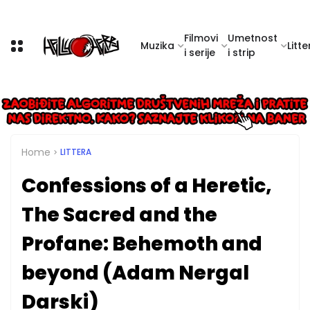
Filmovi
Umetnost
Muzika
Litte
i serije
i strip
Home
LITTERA
Confessions of a Heretic,
The Sacred and the
Profane: Behemoth and
beyond (Adam Nergal
Darski)