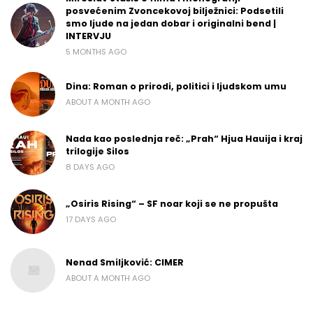
posvećenim Zvoncekovoj bilježnici: Podsetili
smo ljude na jedan dobar i originalni bend |
INTERVJU
5 MONTHS AGO
Dina: Roman o prirodi, politici i ljudskom umu
ABOUT A MONTH AGO
Nada kao poslednja reč: „Prah“ Hjua Hauija i kraj
trilogije Silos
8 DAYS AGO
„Osiris Rising“ – SF noar koji se ne propušta
17 DAYS AGO
Nenad Smiljković: CIMER
ABOUT A MONTH AGO