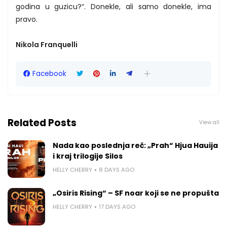
godina u guzicu?“. Donekle, ali samo donekle, ima
pravo.
Nikola Franquelli
Facebook
Related Posts
View all
Nada kao poslednja reč: „Prah“ Hjua Hauija
i kraj trilogije Silos
HELLY CHERRY
8 DAYS AGO
„Osiris Rising“ – SF noar koji se ne propušta
HELLY CHERRY
17 DAYS AGO