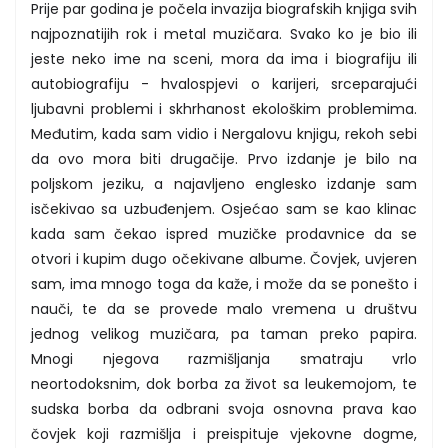
Prije par godina je počela invazija biografskih knjiga svih
najpoznatijih rok i metal muzičara. Svako ko je bio ili
jeste neko ime na sceni, mora da ima i biografiju ili
autobiografiju - hvalospjevi o karijeri, srceparajući
ljubavni problemi i skhrhanost ekološkim problemima.
Međutim, kada sam vidio i Nergalovu knjigu, rekoh sebi
da ovo mora biti drugačije. Prvo izdanje je bilo na
poljskom jeziku, a najavljeno englesko izdanje sam
isčekivao sa uzbuđenjem. Osjećao sam se kao klinac
kada sam čekao ispred muzičke prodavnice da se
otvori i kupim dugo očekivane albume. Čovjek, uvjeren
sam, ima mnogo toga da kaže, i može da se ponešto i
nauči, te da se provede malo vremena u društvu
jednog velikog muzičara, pa taman preko papira.
Mnogi njegova razmišljanja smatraju vrlo
neortodoksnim, dok borba za život sa leukemojom, te
sudska borba da odbrani svoja osnovna prava kao
čovjek koji razmišlja i preispituje vjekovne dogme,