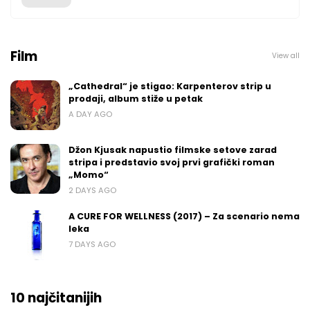
Film
View all
„Cathedral“ je stigao: Karpenterov strip u
prodaji, album stiže u petak
A DAY AGO
Džon Kjusak napustio filmske setove zarad
stripa i predstavio svoj prvi grafički roman
„Momo“
2 DAYS AGO
A CURE FOR WELLNESS (2017) – Za scenario nema
leka
7 DAYS AGO
10 najčitanijih