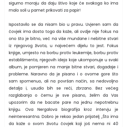
sigurno moraju da daju štivo koje će svakoga ko ima
malo soli u pamet prikovati za papir!
Ispostavilo se da nisam bio u pravu. Uvjeren sam da
čovjek ima dosta toga da kaže, ali ovdje nije fokus na
ono što je bitno, već na više mundane i nebitne stvari
iz njegovog života, u najvećem dijelu to jest. Fokus
knjige, umjesto na borbu protiv leukemije, borbu protiv
establišmenta, njegovih ideja koje ukomponuje u svaki
album, je pomjeren na manje bitne stvari, događaje i
probleme. Naravno da je pisano i o ovome gore što
sam spomenuo, ali na površan način, sa nedovoljno
detalja i, usudio bih se reći, zbrzano. Bez većeg
razglabanja o čemu je sve pisano, želim da Vas
upozorim da ne bacate pare na jednu nepotrebnu
knjigu. Ova Nergalova biografija kroz intervju je
neinteresantna. Dobro je rekao jedan prijatelj „Što ima
da kaže o svom životu čovjek koji još nema ni 40