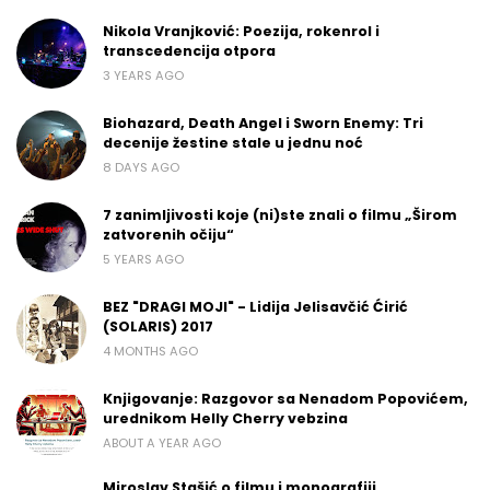
Nikola Vranjković: Poezija, rokenrol i
transcedencija otpora
3 YEARS AGO
Biohazard, Death Angel i Sworn Enemy: Tri
decenije žestine stale u jednu noć
8 DAYS AGO
7 zanimljivosti koje (ni)ste znali o filmu „Širom
zatvorenih očiju“
5 YEARS AGO
BEZ "DRAGI MOJI" - Lidija Jelisavčić Ćirić
(SOLARIS) 2017
4 MONTHS AGO
Knjigovanje: Razgovor sa Nenadom Popovićem,
urednikom Helly Cherry vebzina
ABOUT A YEAR AGO
Miroslav Stašić o filmu i monografiji