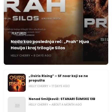
FEATURED
Nada kao poslednja reč: „Prah“ Hjua
Hauija i kraj trilogije Silos
HELLY CHERRY
8 DAYS AGO
„Osiris Rising“ – SF noar koji se ne
propušta
HELLY CHERRY
17 DAYS AGO
Nenad Smiljković: STANARI ŠUMSKE 13B
HELLY CHERRY
ABOUT A MONTH AGO