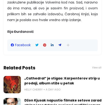
zaokružene publikacije Volverina kod nas. Sad, naravno
da ima mana, ali ovo je sasvim fin proizvod, i ovom
prilikom bih se zahvalio izdavaču, Čarobnoj Knjizi, koja
nam je poslala ovo hvale vredno strip izdanje.
Ilija Đurđanović
Facebook
Related Posts
View all
„Cathedral“ je stigao: Karpenterov strip u
prodaji, album stiže u petak
HELLY CHERRY
A DAY AGO
Džon Kjusak napustio filmske setove zarad