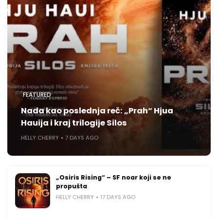
FEATURED
Nada kao poslednja reč: „Prah“ Hjua
Hauija i kraj trilogije Silos
HELLY CHERRY
7 DAYS AGO
„Osiris Rising“ – SF noar koji se ne
propušta
HELLY CHERRY
17 DAYS AGO