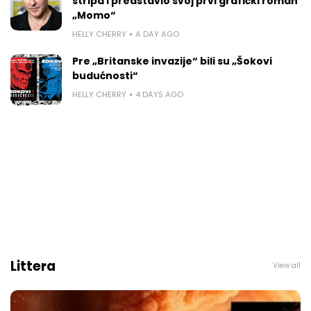
stripa i predstavio svoj prvi grafički roman
„Momo“
HELLY CHERRY
A DAY AGO
Pre „Britanske invazije“ bili su „Šokovi
budućnosti“
HELLY CHERRY
4 DAYS AGO
Littera
View all