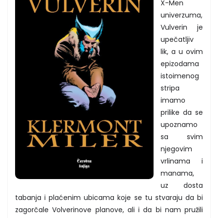
X-Men
univerzuma,
Vulverin je
upečatljiv
lik, a u ovim
epizodama
istoimenog
stripa
imamo
prilike da se
upoznamo
sa svim
njegovim
vrlinama i
manama,
uz dosta
tabanja i plaćenim ubicama koje se tu stvaraju da bi
zagorčale Volverinove planove, ali i da bi nam pružili