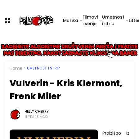
Filmovi
Umetnost
Muzika
Litte
i serije
i strip
Home
UMETNOST I STRIP
Vulverin - Kris Klermont,
Frenk Miler
HELLY CHERRY
11 YEARS AGO
Proizišao iz