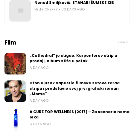
Nenad Smiljković: STANARI ŠUMSKE 13B
HELLY CHERRY
30 DAYS AGO
Film
View all
„Cathedral“ je stigao: Karpenterov strip u
prodaji, album stiže u petak
A DAY AGO
Džon Kjusak napustio filmske setove zarad
stripa i predstavio svoj prvi grafički roman
„Momo“
A DAY AGO
A CURE FOR WELLNESS (2017) – Za scenario nema
leka
6 DAYS AGO