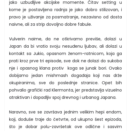
jako uzbudljive akcijske momente. Čitav setting u
kome je postavljena radnja je jako dobro stilizovan, i
pravo je uživanje za posmatranje, nezavisno od dosta
naivne, ali za strip dovoljno dobre fabule.
Vulverin naime, da ne otkrivamo previše, dolazi u
Japan da bi vratio svoju nesuđenu ljubav, ali dolazi u
kontakt sa Jukio, opasnom ženom-ratnicom, koja ga
prati kroz prve tri episode, sve dok ne dolazi do sukoba
nje i opasnog klana protiv koga se junak bori. Ovako
dobijamo jedan mishmash događaja koji nas drže
okupiranima, sve do poslednje stranice. Opet bih
pohvalio grafički rad Klermonta, jer predstavlja vizuelno
atraktivan i dopadljiv spoj drevnog i urbanog Japana.
Naravno, sve se završava jednim velikim hepi endom,
koji, doduše traje do četvrte, od ukupno šest epizoda,
što je dobar polu-završetak ove odlične i sasvim