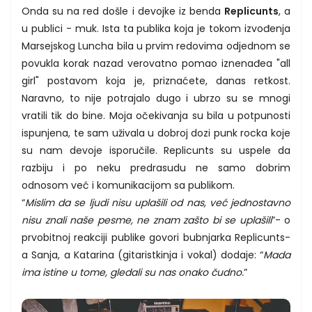
Onda su na red došle i devojke iz benda
Replicunts
, a
u publici - muk. Ista ta publika koja je tokom izvođenja
Marsejskog Luncha bila u prvim redovima odjednom se
povukla korak nazad verovatno pomao iznenađea "all
girl" postavom koja je, priznaćete, danas retkost.
Naravno, to nije potrajalo dugo i ubrzo su se mnogi
vratili tik do bine. Moja očekivanja su bila u potpunosti
ispunjena, te sam uživala u dobroj dozi punk rocka koje
su nam devoje isporučile. Replicunts su uspele da
razbiju i po neku predrasudu ne samo dobrim
odnosom već i komunikacijom sa publikom.
“
Mislim da se ljudi nisu uplašili od nas, već jednostavno
nisu znali naše pesme, ne znam zašto bi se uplašili
”- o
prvobitnoj reakciji publike govori bubnjarka Replicunts-
a Sanja, a Katarina (gitaristkinja i vokal) dodaje: “
Mada
ima istine u tome, gledali su nas onako čudno.
”