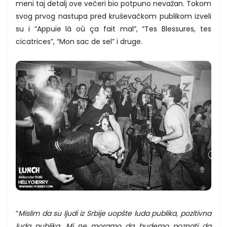
meni taj detalj ove večeri bio potpuno nevažan. Tokom
svog prvog nastupa pred kruševačkom publikom izveli
su i “Appuie là où ça fait mal”, “Tes Blessures, tes
cicatrices”, “Mon sac de sel” i druge.
“
Mislim da su ljudi iz Srbije uopšte luda publika, pozitivna
luda publika. Mi ne moramo da budemo poznati da