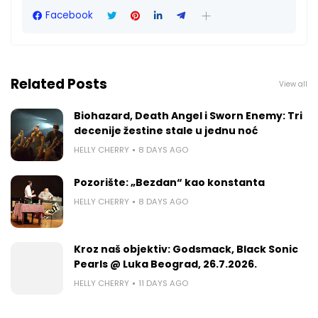
Facebook
Related Posts
View all
Biohazard, Death Angel i Sworn Enemy: Tri
decenije žestine stale u jednu noć
HELLY CHERRY
8 DAYS AGO
Pozorište: „Bezdan“ kao konstanta
HELLY CHERRY
8 DAYS AGO
Kroz naš objektiv: Godsmack, Black Sonic
Pearls @ Luka Beograd, 26.7.2026.
HELLY CHERRY
11 DAYS AGO