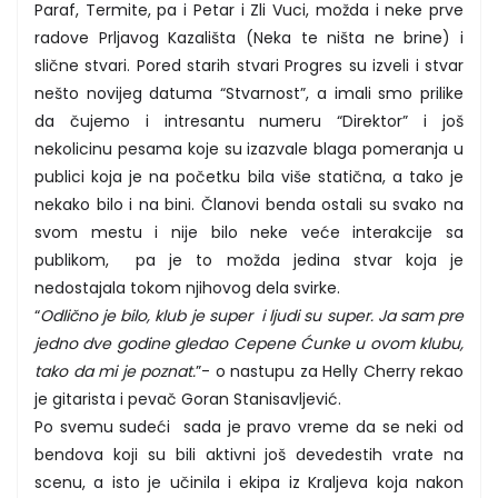
Paraf, Termite, pa i Petar i Zli Vuci, možda i neke prve
radove Prljavog Kazališta (Neka te ništa ne brine) i
slične stvari. Pored starih stvari Progres su izveli i stvar
nešto novijeg datuma “Stvarnost”, a imali smo prilike
da čujemo i intresantu numeru “Direktor” i još
nekolicinu pesama koje su izazvale blaga pomeranja u
publici koja je na početku bila više statična, a tako je
nekako bilo i na bini. Članovi benda ostali su svako na
svom mestu i nije bilo neke veće interakcije sa
publikom, pa je to možda jedina stvar koja je
nedostajala tokom njihovog dela svirke.
“
Odlično je bilo, klub je super i ljudi su super. Ja sam pre
jedno dve godine gledao Cepene Ćunke u ovom klubu,
tako da mi je poznat.
”- o nastupu za Helly Cherry rekao
je gitarista i pevač Goran Stanisavljević.
Po svemu sudeći sada je pravo vreme da se neki od
bendova koji su bili aktivni još devedestih vrate na
scenu, a isto je učinila i ekipa iz Kraljeva koja nakon