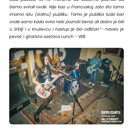
bismo svirali ovde. Nije kao u Francuskoj, zato što tamo
imamo istu (stalnu) publiku. Tamo je publika luda kao
ovde samo kada svira neki poznati bend, ali dobro je biti
u Srbiji i u Kruševcu i nastup je bio odličan
.”- naveo je
pevač i gitarista sastava Lunch - Will.