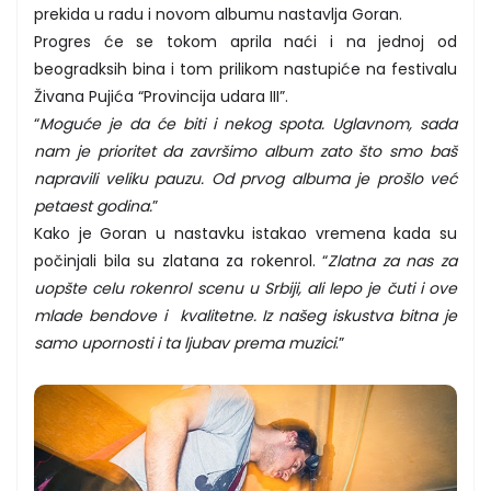
prekida u radu i novom albumu nastavlja Goran.
Progres će se tokom aprila naći i na jednoj od
beogradksih bina i tom prilikom nastupiće na festivalu
Živana Pujića “Provincija udara III”.
“
Moguće je da će biti i nekog spota. Uglavnom, sada
nam je prioritet da završimo album zato što smo baš
napravili veliku pauzu. Od prvog albuma je prošlo već
petaest godina.
”
Kako je Goran u nastavku istakao vremena kada su
počinjali bila su zlatana za rokenrol. “
Zlatna za nas za
uopšte celu rokenrol scenu u Srbiji, ali lepo je čuti i ove
mlade bendove i kvalitetne. Iz našeg iskustva bitna je
samo upornosti i ta ljubav prema muzici
.”