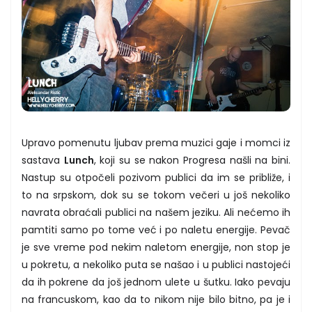
Upravo pomenutu ljubav prema muzici gaje i momci iz
sastava
Lunch
, koji su se nakon Progresa našli na bini.
Nastup su otpočeli pozivom publici da im se približe, i
to na srpskom, dok su se tokom večeri u još nekoliko
navrata obraćali publici na našem jeziku. Ali nećemo ih
pamtiti samo po tome već i po naletu energije. Pevač
je sve vreme pod nekim naletom energije, non stop je
u pokretu, a nekoliko puta se našao i u publici nastojeći
da ih pokrene da još jednom ulete u šutku. Iako pevaju
na francuskom, kao da to nikom nije bilo bitno, pa je i