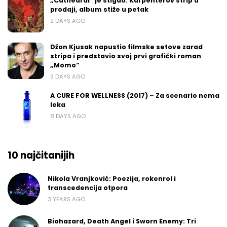
„Cathedral“ je stigao: Karpenterov strip u
prodaji, album stiže u petak
2 DAYS AGO
Džon Kjusak napustio filmske setove zarad
stripa i predstavio svoj prvi grafički roman
„Momo“
3 DAYS AGO
A CURE FOR WELLNESS (2017) – Za scenario nema
leka
8 DAYS AGO
10 najčitanijih
Nikola Vranjković: Poezija, rokenrol i
transcedencija otpora
3 YEARS AGO
Biohazard, Death Angel i Sworn Enemy: Tri