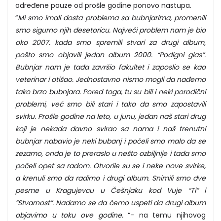
određene pauze od prošle godine ponovo nastupa.
“
Mi smo imali dosta problema sa bubnjarima, promenili
smo sigurno njih desetoricu. Najveći problem nam je bio
oko 2007. kada smo spremili stvari za drugi album,
pošto smo objavili jedan album 2000. “Podigni glas”.
Bubnjar nam je tada završio fakultet i zaposlio se kao
veterinar i otišao. Jednostavno nismo mogli da nađemo
tako brzo bubnjara. Pored toga, tu su bili i neki porodični
problemi, već smo bili stari i tako da smo zapostavili
svirku. Prošle godine na leto, u junu, jedan naš stari drug
koji je nekada davno svirao sa nama i naš trenutni
bubnjar nabavio je neki bubanj i počeli smo malo da se
zezamo, onda je to preraslo u nešto ozbiljnije i tada smo
počeli opet sa radom. Otvorile su se i neke nove svirke,
a krenuli smo da radimo i drugi album. Snimili smo dve
pesme u Kragujevcu u Češnjaku kod Vuje “Ti” i
“Stvarnost”. Nadamo se da ćemo uspeti da drugi album
objavimo u toku ove godine.
“- na temu njihovog