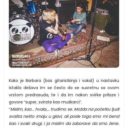
Kako je Barbara (bas gitaristkinja i vokal) u nastavku
istakla dešava im se često da se susretnu sa ovom
vrstom predrasuda, te i da im nakon svirke prilaze i
govore “super, svirate kao muškarci”.
“
Mislim, kao... hvala,... trudimo se. Možda na početku ljudi
svašta nešto imaju u glavi, ali posle toga smo mi bend
kao i svaki drugi, i ja mislim da zaborave da smo žene.