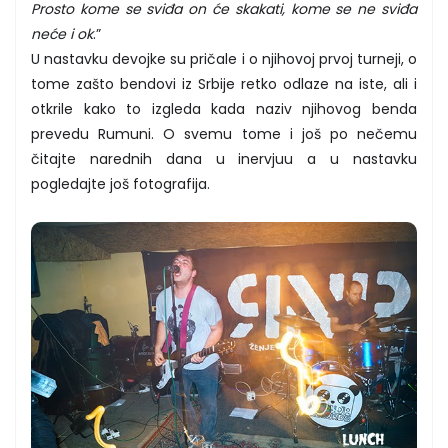
Prosto kome se sviđa on će skakati, kome se ne sviđa
neće i ok
.”
U nastavku devojke su pričale i o njihovoj prvoj turneji, o
tome zašto bendovi iz Srbije retko odlaze na iste, ali i
otkrile kako to izgleda kada naziv njihovog benda
prevedu Rumuni. O svemu tome i još po nečemu
čitajte narednih dana u inervjuu a u nastavku
pogledajte još fotografija.