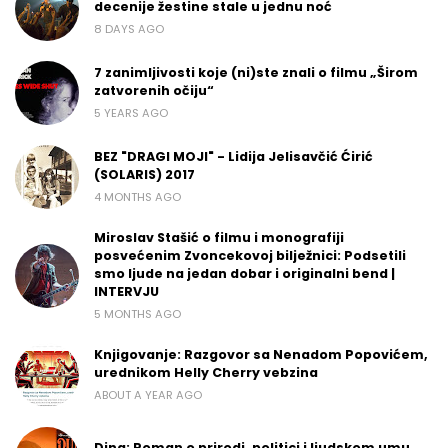
decenije žestine stale u jednu noć
8 DAYS AGO
7 zanimljivosti koje (ni)ste znali o filmu „Širom
zatvorenih očiju“
5 YEARS AGO
BEZ "DRAGI MOJI" - Lidija Jelisavčić Ćirić
(SOLARIS) 2017
4 MONTHS AGO
Miroslav Stašić o filmu i monografiji
posvećenim Zvoncekovoj bilježnici: Podsetili
smo ljude na jedan dobar i originalni bend |
INTERVJU
5 MONTHS AGO
Knjigovanje: Razgovor sa Nenadom Popovićem,
urednikom Helly Cherry vebzina
ABOUT A YEAR AGO
Dina: Roman o prirodi, politici i ljudskom umu