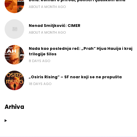
ABOUT A MONTH AGO
Nenad Smiljković: CIMER
ABOUT A MONTH AGO
Nada kao poslednja reč: „Prah“ Hjua Hauija i kraj
trilogije Silos
8 DAYS AGO
„Osiris Rising“ – SF noar koji se ne propušta
18 DAYS AGO
Arhiva