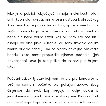
Iako je u publici (uključujući i moju malenkost) bilo i
onih (pomalo) skeptičnih, u vezi nastupa kraljevačkog
Progresa
koji se prvi našao na bini, njihova izvedba ove
večeri opovrgla je svaku tvrdnju da njihova svirka i
neće biti neka velika stvar. Zašto? Zato što me nisu
osvojili na ono prvo slušanje, ali sam shvatila da im
nisam ni dala šansu, i da se nisam dovoljno posvetila
bendu. Kako sam propustila njihove početke (još
devdesetih), ovo je bila prilika da ih prvi put čujem
uživo.
Početni utisak tj stav koji sam imala pre koncerta je
već na samom početku bio poljuljan upravo zbog
činjenice da zvuk koji neguju i dalje dolazi iz
jugoslovenskog punk zvuka, uz ska uplive. Progres budi
ona osećanja koja ste imali dok ste slušali recimo