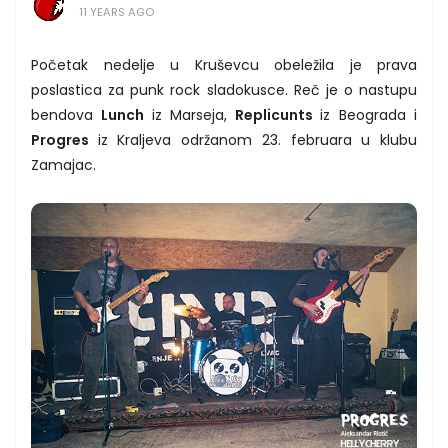
11 YEARS AGO
Početak nedelje u Kruševcu obeležila je prava
poslastica za punk rock sladokusce. Reč je o nastupu
bendova
Lunch
iz Marseja,
Replicunts
iz Beograda i
Progres
iz Kraljeva održanom 23. februara u klubu
Zamajac.