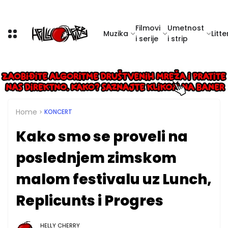
Filmovi
Umetnost
Muzika
Litte
i serije
i strip
Home
KONCERT
Kako smo se proveli na
poslednjem zimskom
malom festivalu uz Lunch,
Replicunts i Progres
HELLY CHERRY