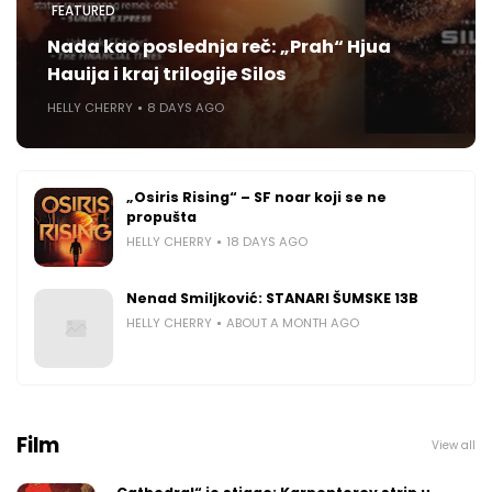
FEATURED
Nada kao poslednja reč: „Prah“ Hjua
Hauija i kraj trilogije Silos
HELLY CHERRY
8 DAYS AGO
„Osiris Rising“ – SF noar koji se ne
propušta
HELLY CHERRY
18 DAYS AGO
Nenad Smiljković: STANARI ŠUMSKE 13B
HELLY CHERRY
ABOUT A MONTH AGO
Film
View all