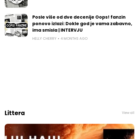
Posle više od dve decenije Oops! fanzin
ponovo izlazi: Dokle god je vama zabavno,
ima smisla | INTERVJU
HELLY CHERRY
4 MONTHS AGO
Littera
View all