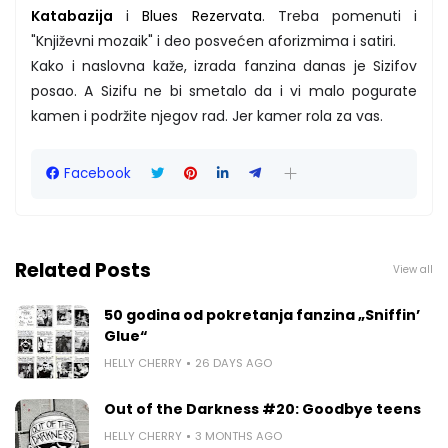
Katabazija
i
Blues Rezervata
. Treba pomenuti i
"Književni mozaik" i deo posvećen aforizmima i satiri.
Kako i naslovna kaže, izrada fanzina danas je Sizifov
posao. A Sizifu ne bi smetalo da i vi malo pogurate
kamen i podržite njegov rad. Jer kamer rola za vas.
Facebook
Related Posts
View all
50 godina od pokretanja fanzina „Sniffin’
Glue“
HELLY CHERRY
26 DAYS AGO
Out of the Darkness #20: Goodbye teens
HELLY CHERRY
3 MONTHS AGO