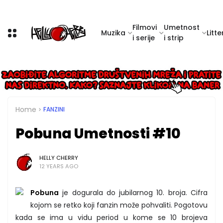
Filmovi
Umetnost
Muzika
Litte
i serije
i strip
Home
FANZINI
Pobuna Umetnosti #10
HELLY CHERRY
12 YEARS AGO
Pobuna
je dogurala do jubilarnog 10. broja. Cifra
kojom se retko koji fanzin može pohvaliti. Pogotovu
kada se ima u vidu period u kome se 10 brojeva