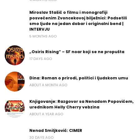
Miroslav Stašić o filmu i monografiji
posvećenim Zvoncekovoj bilježnici: Podsetili
smo ljude na jedan dobar i originalni bend |
INTERVJU
5 MONTHS AGO
„Osiris Rising“ – SF noar koji se ne propušta
17 DAYS AGO
Dina: Roman o prirodi, politici i ljudskom umu
ABOUT A MONTH AGO
Knjigovanje: Razgovor sa Nenadom Popovićem,
urednikom Helly Cherry vebzina
ABOUT A YEAR AGO
Nenad Smiljković: CIMER
30 DAYS AGO