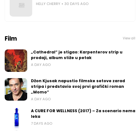
HELLY CHERRY
30 DAYS AGO
Film
View all
„Cathedral“ je stigao: Karpenterov strip u
prodaji, album stiže u petak
A DAY AGO
Džon Kjusak napustio filmske setove zarad
stripa i predstavio svoj prvi grafički roman
„Momo“
A DAY AGO
A CURE FOR WELLNESS (2017) – Za scenario nema
leka
7 DAYS AGO