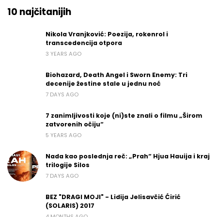
10 najčitanijih
Nikola Vranjković: Poezija, rokenrol i
transcedencija otpora
3 YEARS AGO
Biohazard, Death Angel i Sworn Enemy: Tri
decenije žestine stale u jednu noć
7 DAYS AGO
7 zanimljivosti koje (ni)ste znali o filmu „Širom
zatvorenih očiju“
5 YEARS AGO
Nada kao poslednja reč: „Prah“ Hjua Hauija i kraj
trilogije Silos
7 DAYS AGO
BEZ "DRAGI MOJI" - Lidija Jelisavčić Ćirić
(SOLARIS) 2017
4 MONTHS AGO