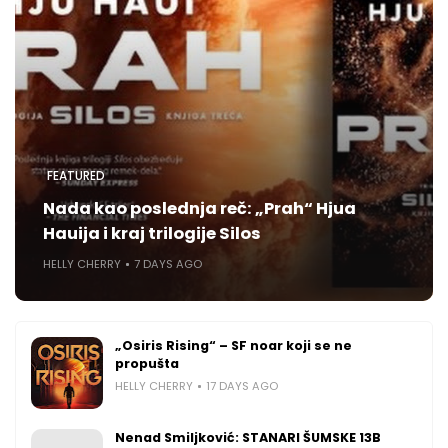
FEATURED
Nada kao poslednja reč: „Prah“ Hjua
Hauija i kraj trilogije Silos
HELLY CHERRY
7 DAYS AGO
„Osiris Rising“ – SF noar koji se ne
propušta
HELLY CHERRY
17 DAYS AGO
Nenad Smiljković: STANARI ŠUMSKE 13B