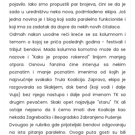
pojavilo. Iako smo propustili par brojeva, čini se da je
sada u uredništvu neka nova, podmlađena ekipa. Još
jedna novina je i blog koji sada paralelno funkcioniše i
koji ima za zadatak da dopre do nekih novih čitalaca.
Odmah nakon uvodne reči kreće se sa kolumnom i
temom o kojoj se priča poslednjh godina - festivali i
tribjut bendovi. Mada kolumna komotno može da se
nazove i "Kako je propao rokenrol" linijom manjeg
otpora. Osnovu fanzina čine intervjui sa nekim
poznatim i manje poznatim imenima od kojih je
najzvučnije svakako Trula Koalicija. Zapravo, ekipa je
razgovarala sa Skakijem, dok bend (koji vodi i dalje
Vuja) bez njega nastupa i dalje pod imenom TK sa
drugim pevačem. Skaki opet najavljuje "staru" TK ali
ostaje nejasno da li ćemo imati dve Koalicije kao
nekada Zagrebačko i Beogradsko Zabranjeno Pušenje.
Dvougao je rubrika gde prijateljski bendovi odgovaraju
na ista pitanja paralelno. Ovoga puta gosti su bili