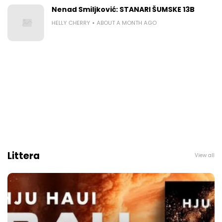
Nenad Smiljković: STANARI ŠUMSKE 13B
HELLY CHERRY
ABOUT A MONTH AGO
Littera
View all