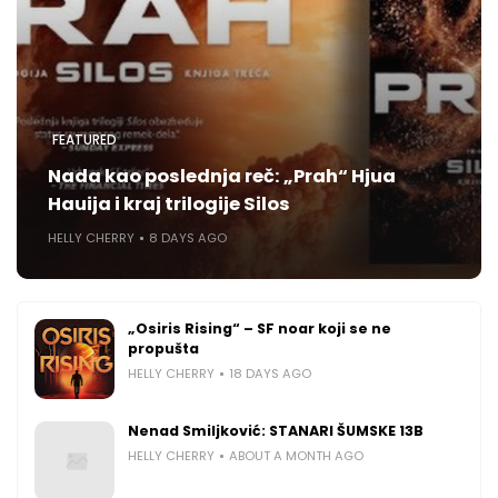
FEATURED
Nada kao poslednja reč: „Prah“ Hjua
Hauija i kraj trilogije Silos
HELLY CHERRY
8 DAYS AGO
„Osiris Rising“ – SF noar koji se ne
propušta
HELLY CHERRY
18 DAYS AGO
Nenad Smiljković: STANARI ŠUMSKE 13B
HELLY CHERRY
ABOUT A MONTH AGO