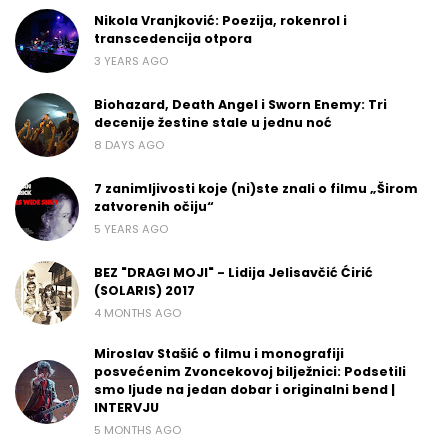
Nikola Vranjković: Poezija, rokenrol i
transcedencija otpora
3 YEARS AGO
Biohazard, Death Angel i Sworn Enemy: Tri
decenije žestine stale u jednu noć
8 DAYS AGO
7 zanimljivosti koje (ni)ste znali o filmu „Širom
zatvorenih očiju“
5 YEARS AGO
BEZ "DRAGI MOJI" - Lidija Jelisavčić Ćirić
(SOLARIS) 2017
4 MONTHS AGO
Miroslav Stašić o filmu i monografiji
posvećenim Zvoncekovoj bilježnici: Podsetili
smo ljude na jedan dobar i originalni bend |
INTERVJU
5 MONTHS AGO