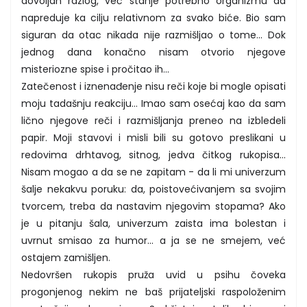
dovoljan razlog, već stanje potrebno organizmu da
napreduje ka cilju relativnom za svako biće. Bio sam
siguran da otac nikada nije razmišljao o tome... Dok
jednog dana konačno nisam otvorio njegove
misteriozne spise i pročitao ih...
Zatečenost i iznenađenje nisu reči koje bi mogle opisati
moju tadašnju reakciju... Imao sam osećaj kao da sam
lično njegove reči i razmišljanja preneo na izbledeli
papir. Moji stavovi i misli bili su gotovo preslikani u
redovima drhtavog, sitnog, jedva čitkog rukopisa...
Nisam mogao a da se ne zapitam - da li mi univerzum
šalje nekakvu poruku: da, poistovećivanjem sa svojim
tvorcem, treba da nastavim njegovim stopama? Ako
je u pitanju šala, univerzum zaista ima bolestan i
uvrnut smisao za humor... a ja se ne smejem, već
ostajem zamišljen.
Nedovršen rukopis pruža uvid u psihu čoveka
progonjenog nekim ne baš prijateljski raspoloženim