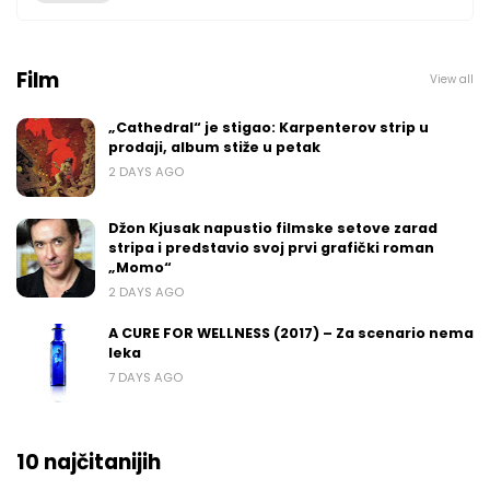
Film
View all
„Cathedral“ je stigao: Karpenterov strip u
prodaji, album stiže u petak
2 DAYS AGO
Džon Kjusak napustio filmske setove zarad
stripa i predstavio svoj prvi grafički roman
„Momo“
2 DAYS AGO
A CURE FOR WELLNESS (2017) – Za scenario nema
leka
7 DAYS AGO
10 najčitanijih