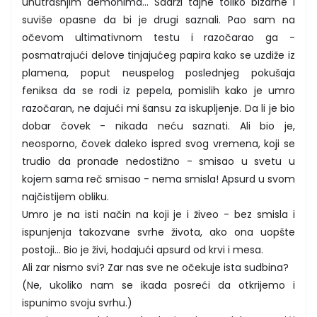
unutrašnjim demonima... Sadrži tajne toliko bizarne i
suviše opasne da bi je drugi saznali. Pao sam na
očevom ultimativnom testu i razočarao ga -
posmatrajući delove tinjajućeg papira kako se uzdiže iz
plamena, poput neuspelog poslednjeg pokušaja
feniksa da se rodi iz pepela, pomislih kako je umro
razočaran, ne dajući mi šansu za iskupljenje. Da li je bio
dobar čovek - nikada neću saznati. Ali bio je,
neosporno, čovek daleko ispred svog vremena, koji se
trudio da pronađe nedostižno - smisao u svetu u
kojem sama reč smisao - nema smisla! Apsurd u svom
najčistijem obliku.
Umro je na isti način na koji je i živeo - bez smisla i
ispunjenja takozvane svrhe života, ako ona uopšte
postoji... Bio je živi, hodajući apsurd od krvi i mesa.
Ali zar nismo svi? Zar nas sve ne očekuje ista sudbina?
(Ne, ukoliko nam se ikada posreći da otkrijemo i
ispunimo svoju svrhu.)