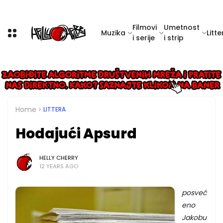
Filmovi
Umetnost
Muzika
Litte
i serije
i strip
Home
LITTERA
Hodajući Apsurd
HELLY CHERRY
12 YEARS AGO
posveć
eno
Jakobu