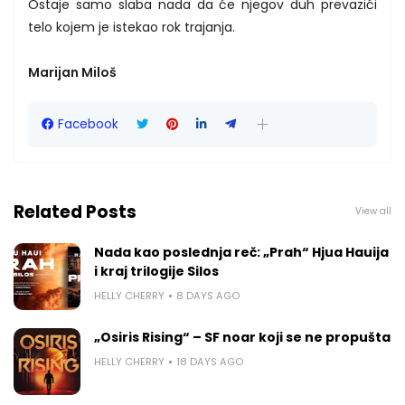
Ostaje samo slaba nada da će njegov duh prevazići
telo kojem je istekao rok trajanja.
Marijan Miloš
Facebook
Related Posts
View all
Nada kao poslednja reč: „Prah“ Hjua Hauija
i kraj trilogije Silos
HELLY CHERRY
8 DAYS AGO
„Osiris Rising“ – SF noar koji se ne propušta
HELLY CHERRY
18 DAYS AGO