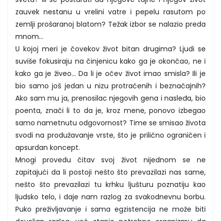
zauvek nestanu u vrelini vatre i pepelu rasutom po
zemlji prošaranoj blatom? Težak izbor se nalazio preda
mnom...
U kojoj meri je čovekov život bitan drugima? Ljudi se
suviše fokusiraju na činjenicu kako ga je okončao, ne i
kako ga je živeo... Da li je očev život imao smisla? Ili je
bio samo još jedan u nizu protraćenih i beznačajnih?
Ako sam mu ja, prenosilac njegovih gena i nasleđa, bio
poenta, znači li to da je, kroz mene, ponovo izbegao
samo nametnutu odgovornost? Time se smisao života
svodi na produžavanje vrste, što je prilično ograničen i
apsurdan koncept.
Mnogi provedu čitav svoj život nijednom se ne
zapitajući da li postoji nešto što prevazilazi nas same,
nešto što prevazilazi tu krhku ljušturu poznatiju kao
ljudsko telo, i daje nam razlog za svakodnevnu borbu.
Puko preživljavanje i sama egzistencija ne može biti