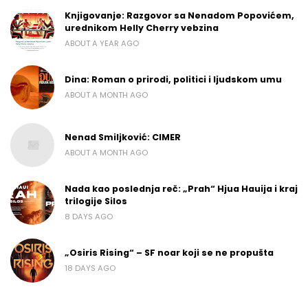
Knjigovanje: Razgovor sa Nenadom Popovićem,
urednikom Helly Cherry vebzina
ABOUT A YEAR AGO
Dina: Roman o prirodi, politici i ljudskom umu
ABOUT A MONTH AGO
Nenad Smiljković: CIMER
ABOUT A MONTH AGO
Nada kao poslednja reč: „Prah“ Hjua Hauija i kraj
trilogije Silos
8 DAYS AGO
„Osiris Rising“ – SF noar koji se ne propušta
18 DAYS AGO