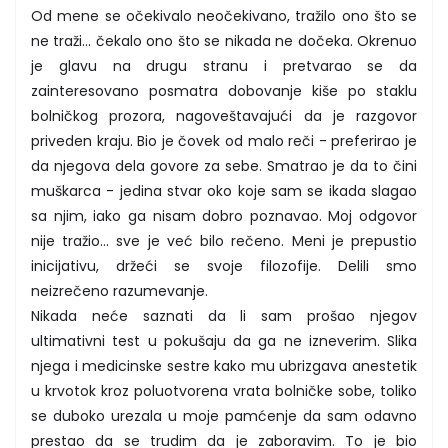
Od mene se očekivalo neočekivano, tražilo ono što se
ne traži... čekalo ono što se nikada ne dočeka. Okrenuo
je glavu na drugu stranu i pretvarao se da
zainteresovano posmatra dobovanje kiše po staklu
bolničkog prozora, nagoveštavajući da je razgovor
priveden kraju. Bio je čovek od malo reči - preferirao je
da njegova dela govore za sebe. Smatrao je da to čini
muškarca - jedina stvar oko koje sam se ikada slagao
sa njim, iako ga nisam dobro poznavao. Moj odgovor
nije tražio... sve je već bilo rečeno. Meni je prepustio
inicijativu, držeći se svoje filozofije. Delili smo
neizrečeno razumevanje.
Nikada neće saznati da li sam prošao njegov
ultimativni test u pokušaju da ga ne izneverim. Slika
njega i medicinske sestre kako mu ubrizgava anestetik
u krvotok kroz poluotvorena vrata bolničke sobe, toliko
se duboko urezala u moje pamćenje da sam odavno
prestao da se trudim da je zaboravim. To je bio