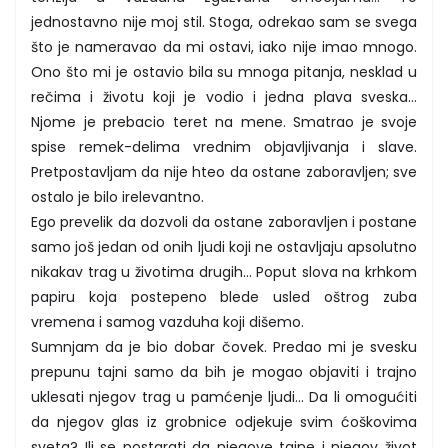
jednostavno nije moj stil. Stoga, odrekao sam se svega
što je nameravao da mi ostavi, iako nije imao mnogo.
Ono što mi je ostavio bila su mnoga pitanja, nesklad u
rečima i životu koji je vodio i jedna plava sveska...
Njome je prebacio teret na mene. Smatrao je svoje
spise remek-delima vrednim objavljivanja i slave.
Pretpostavljam da nije hteo da ostane zaboravljen; sve
ostalo je bilo irelevantno.
Ego prevelik da dozvoli da ostane zaboravljen i postane
samo još jedan od onih ljudi koji ne ostavljaju apsolutno
nikakav trag u životima drugih... Poput slova na krhkom
papiru koja postepeno blede usled oštrog zuba
vremena i samog vazduha koji dišemo.
Sumnjam da je bio dobar čovek. Predao mi je svesku
prepunu tajni samo da bih je mogao objaviti i trajno
uklesati njegov trag u pamćenje ljudi... Da li omogućiti
da njegov glas iz grobnice odjekuje svim ćoškovima
sveta? Ili se postarati da njegove tajne i njegov život