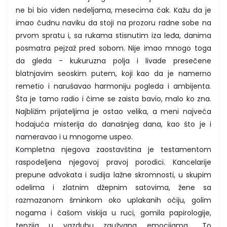
ne bi bio viđen nedeljama, mesecima čak. Kažu da je
imao čudnu naviku da stoji na prozoru radne sobe na
prvom spratu i, sa rukama stisnutim iza leđa, danima
posmatra pejzaž pred sobom. Nije imao mnogo toga
da gleda - kukuruzna polja i livade presečene
blatnjavim seoskim putem, koji kao da je namerno
remetio i narušavao harmoniju pogleda i ambijenta.
Šta je tamo radio i čime se zaista bavio, malo ko zna.
Najbližim prijateljima je ostao velika, a meni najveća
hodajuća misterija do današnjeg dana, kao što je i
nameravao i u mnogome uspeo.
Kompletna njegova zaostavština je testamentom
raspodeljena njegovoj pravoj porodici. Kancelarije
prepune advokata i sudija lažne skromnosti, u skupim
odelima i zlatnim džepnim satovima, žene sa
razmazanom šminkom oko uplakanih očiju, golim
nogama i čašom viskija u ruci, gomila papirologije,
tenzija u vazduhu zgužvana emocijama... To