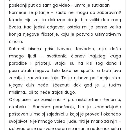
poslednji put da sam ga video - umro je sutradan.
Nameće se pitanje - zašto ne mogu da zaboravim?
Nikada nije zaista dokazao da je bio veliki deo mog
života. Kao jedini odgovor, ostala mi je samo velika
ironija njegove filozofije, koju je potvrdio ultimativnim
činom.
Sahrani nisam prisustvovao. Navodno, nije došlo
mnogo ljudi – sveštenik, članovi najužeg kruga
porodice i prijatelji. Stajali su na kiši tog dana i
posmatrali njegovo telo kako se spušta u blatnjavu
zemlju i zauvek nestaje. To je njihova poslednja slika.
Njegov duh neće iščeznuti dok god je u tuđim
mislima... ali to neće trajati dugo.
Ozloglašen po zavistima - promiskuitetnim ženama,
alkoholu i čudnom ponašanju, bio je iznenađujuće
poštovan u maloj zajednici u kojoj je proveo i okončao
svoj život. Nije mnogo voleo ljude, niti je mario za njih -
izolovao bi se na svoje ogromno imanje nadomak sela i