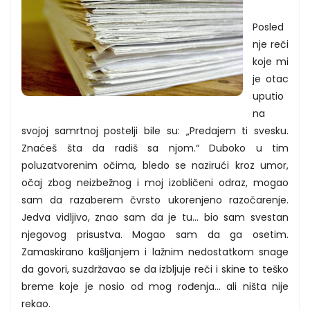
Posled
nje reči
koje mi
je otac
uputio
na
svojoj samrtnoj postelji bile su: „Predajem ti svesku.
Znaćeš šta da radiš sa njom.“ Duboko u tim
poluzatvorenim očima, bledo se nazirući kroz umor,
očaj zbog neizbežnog i moj izobličeni odraz, mogao
sam da razaberem čvrsto ukorenjeno razočarenje.
Jedva vidljivo, znao sam da je tu... bio sam svestan
njegovog prisustva. Mogao sam da ga osetim.
Zamaskirano kašljanjem i lažnim nedostatkom snage
da govori, suzdržavao se da izbljuje reči i skine to teško
breme koje je nosio od mog rođenja... ali ništa nije
rekao.