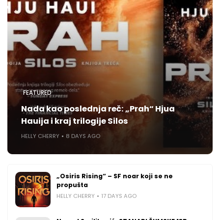
FEATURED
Nada kao poslednja reč: „Prah“ Hjua
Hauija i kraj trilogije Silos
HELLY CHERRY
8 DAYS AGO
„Osiris Rising“ – SF noar koji se ne
propušta
HELLY CHERRY
17 DAYS AGO