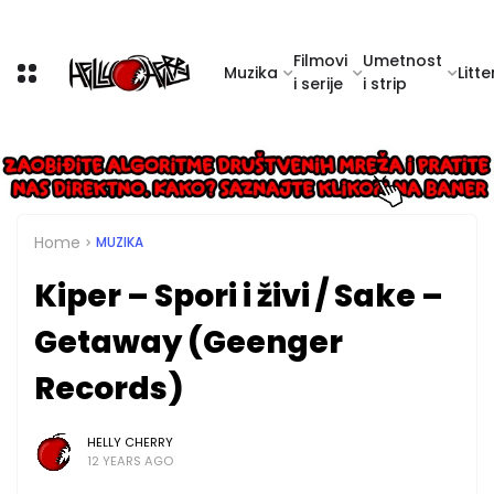
Filmovi
Umetnost
Muzika
Litte
i serije
i strip
Home
MUZIKA
Kiper – Spori i živi / Sake –
Getaway (Geenger
Records)
HELLY CHERRY
12 YEARS AGO