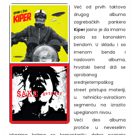
Već od prvih taktova
drugog albuma
zagrebačkih pankera
Kiper
jasno je da imamo
posla sa kanonskim
bendom. U skladu i sa
imenom benda i
naslovom albuma,
hrvatski bend drži se
oprobanog
srednjetempaškog
street pristupa materiji,
u tehničko-sviračkom
segmentu na izrazito
upeglanom nivou.
Veći deo albuma
protiče u neveselim
iskazima kojima se komentarišu dobro poznate