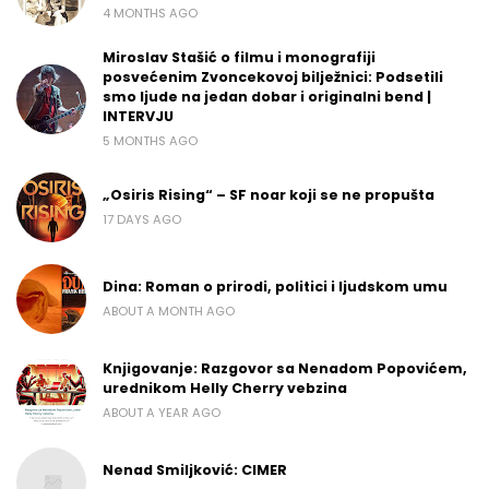
4 MONTHS AGO
Miroslav Stašić o filmu i monografiji
posvećenim Zvoncekovoj bilježnici: Podsetili
smo ljude na jedan dobar i originalni bend |
INTERVJU
5 MONTHS AGO
„Osiris Rising“ – SF noar koji se ne propušta
17 DAYS AGO
Dina: Roman o prirodi, politici i ljudskom umu
ABOUT A MONTH AGO
Knjigovanje: Razgovor sa Nenadom Popovićem,
urednikom Helly Cherry vebzina
ABOUT A YEAR AGO
Nenad Smiljković: CIMER