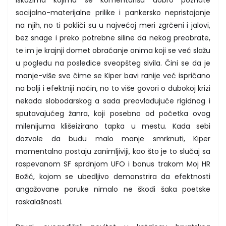
socijalno-materijalne prilike i pankersko nepristajanje
na njih, no ti pokliči su u najvećoj meri zgrčeni i jalovi,
bez snage i preko potrebne siline da nekog preobrate,
te im je krajnji domet obraćanje onima koji se već slažu
u pogledu na posledice sveopšteg sivila. Čini se da je
manje-više sve čime se Kiper bavi ranije već ispričano
na bolji i efektniji način, no to više govori o dubokoj krizi
nekada slobodarskog a sada preovlađujuće rigidnog i
sputavajućeg žanra, koji posebno od početka ovog
milenijuma klišeizirano tapka u mestu. Kada sebi
dozvole da budu malo manje smrknuti, Kiper
momentalno postaju zanimljiviji, kao što je to slučaj sa
raspevanom SF sprdnjom UFO i bonus trakom Moj HR
Božić, kojom se ubedljivo demonstrira da efektnosti
angažovane poruke nimalo ne škodi šaka poetske
raskalašnosti.