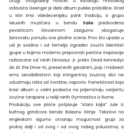
Drugi, ovogodišnji novitet u katalogu hrvatskog
izdavača Geenger je debi album pulske pridošlice. Grad
u Istri ima višedecenijsku pank tradiciju, a grupa
iskusnih muzičara u bendu
Sake
predvođena
pevačicom Giovannom zasigurno obogaćuje
žanrovsku ponudu ove plodne scene. Prvo što upada u
uši je svežina i od temelja izgrađen zvučni identitet
grupe u kojima možemo prepoznati parčiće inspiracije
razbacane od ranih Dinosaur Jr. preko Dead Kennedys
do At the Drive-In, presečenih garažnim, pop i midwest
emo senzibilitetom koji intrigantnoj zvučnoj slici ne
oduzimaju ništa od čvrstine, naprotiv. Frenetičnost koja
krasi album u celini podseća na prijemčiviju varijantu
zvučne tarapane u režiji ranih Gymnastics iz Rume.
Produkciju ove ploče potpisuje “stara kajla” Jule iz
kultnog grindcore benda Bolesno Grinje. Tekstovi na
engleskom sigurno otvaraju mogućnost grupi za
proboj dalji i od svog i od ovog našeg poluostrva, a