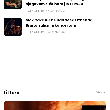
njegovom suštinom | INTERVJU
HELLY CHERRY
4 DAYS AGO
Nick Cave & The Bad Seeds iznenadili
Brajton uličnim koncertom
HELLY CHERRY
6 DAYS AGO
Littera
View all