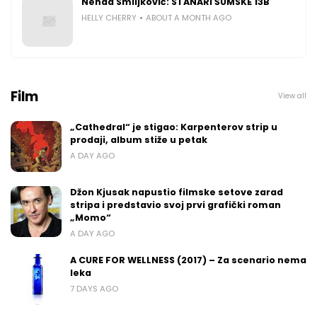
Nenad Smiljković: STANARI ŠUMSKE 13B
HELLY CHERRY
ABOUT A MONTH AGO
Film
View all
„Cathedral“ je stigao: Karpenterov strip u
prodaji, album stiže u petak
A DAY AGO
Džon Kjusak napustio filmske setove zarad
stripa i predstavio svoj prvi grafički roman
„Momo“
A DAY AGO
A CURE FOR WELLNESS (2017) – Za scenario nema
leka
7 DAYS AGO