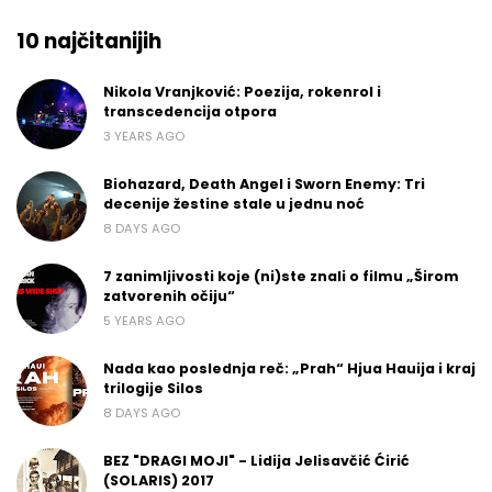
10 najčitanijih
Nikola Vranjković: Poezija, rokenrol i
transcedencija otpora
3 YEARS AGO
Biohazard, Death Angel i Sworn Enemy: Tri
decenije žestine stale u jednu noć
8 DAYS AGO
7 zanimljivosti koje (ni)ste znali o filmu „Širom
zatvorenih očiju“
5 YEARS AGO
Nada kao poslednja reč: „Prah“ Hjua Hauija i kraj
trilogije Silos
8 DAYS AGO
BEZ "DRAGI MOJI" - Lidija Jelisavčić Ćirić
(SOLARIS) 2017