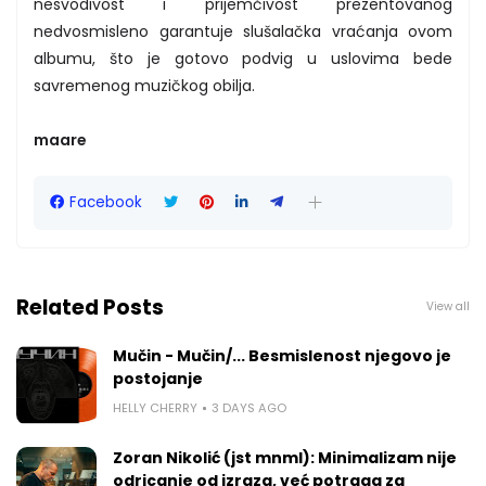
nesvodivost i prijemčivost prezentovanog
nedvosmisleno garantuje slušalačka vraćanja ovom
albumu, što je gotovo podvig u uslovima bede
savremenog muzičkog obilja.
maare
Facebook
Related Posts
View all
Mučin - Mučin/... Besmislenost njegovo je
postojanje
HELLY CHERRY
3 DAYS AGO
Zoran Nikolić (jst mnml): Minimalizam nije
odricanje od izraza, već potraga za