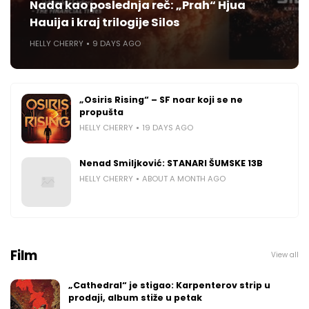
Nada kao poslednja reč: „Prah“ Hjua
Hauija i kraj trilogije Silos
HELLY CHERRY
9 DAYS AGO
„Osiris Rising“ – SF noar koji se ne
propušta
HELLY CHERRY
19 DAYS AGO
Nenad Smiljković: STANARI ŠUMSKE 13B
HELLY CHERRY
ABOUT A MONTH AGO
Film
View all
„Cathedral“ je stigao: Karpenterov strip u
prodaji, album stiže u petak