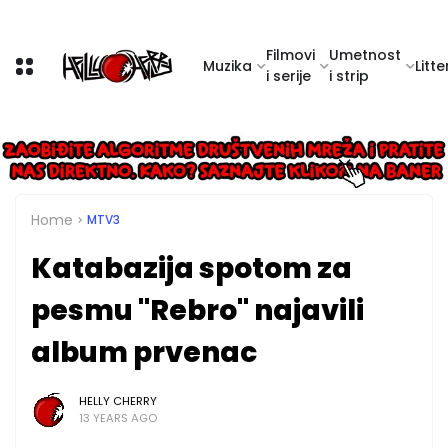
Filmovi
Umetnost
Muzika
Litte
i serije
i strip
Home
MTV3
Katabazija spotom za
pesmu "Rebro" najavili
album prvenac
HELLY CHERRY
13 YEARS AGO