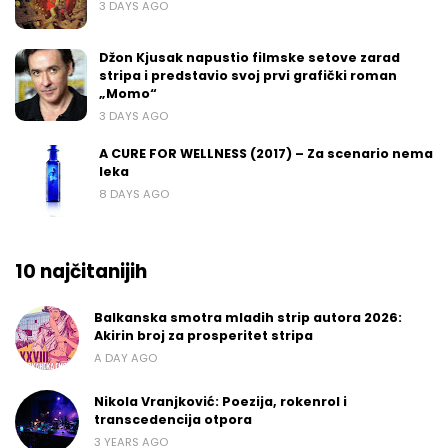
3 DAYS AGO
Džon Kjusak napustio filmske setove zarad
stripa i predstavio svoj prvi grafički roman
„Momo“
3 DAYS AGO
A CURE FOR WELLNESS (2017) – Za scenario nema
leka
8 DAYS AGO
10 najčitanijih
Balkanska smotra mladih strip autora 2026:
Akirin broj za prosperitet stripa
A DAY AGO
Nikola Vranjković: Poezija, rokenrol i
transcedencija otpora
3 YEARS AGO