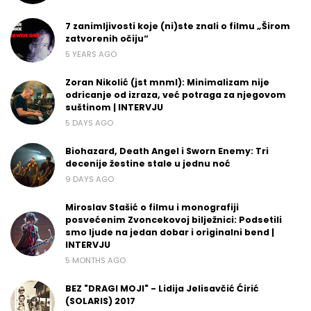
7 zanimljivosti koje (ni)ste znali o filmu „Širom
zatvorenih očiju“
5 YEARS AGO
Zoran Nikolić (jst mnml): Minimalizam nije
odricanje od izraza, već potraga za njegovom
suštinom | INTERVJU
5 DAYS AGO
Biohazard, Death Angel i Sworn Enemy: Tri
decenije žestine stale u jednu noć
9 DAYS AGO
Miroslav Stašić o filmu i monografiji
posvećenim Zvoncekovoj bilježnici: Podsetili
smo ljude na jedan dobar i originalni bend |
INTERVJU
5 MONTHS AGO
BEZ "DRAGI MOJI" - Lidija Jelisavčić Ćirić
(SOLARIS) 2017