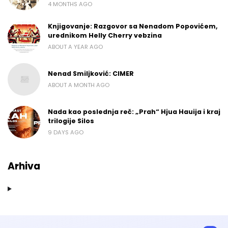
4 MONTHS AGO
Knjigovanje: Razgovor sa Nenadom Popovićem,
urednikom Helly Cherry vebzina
ABOUT A YEAR AGO
Nenad Smiljković: CIMER
ABOUT A MONTH AGO
Nada kao poslednja reč: „Prah“ Hjua Hauija i kraj
trilogije Silos
9 DAYS AGO
Arhiva