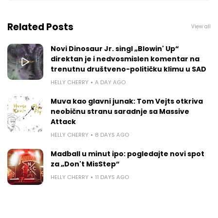
Related Posts
View all
Novi Dinosaur Jr. singl „Blowin' Up“
direktan je i nedvosmislen komentar na
trenutnu društveno-političku klimu u SAD
HELLY CHERRY
A DAY AGO
Muva kao glavni junak: Tom Vejts otkriva
neobičnu stranu saradnje sa Massive
Attack
HELLY CHERRY
8 DAYS AGO
Madball u minut ipo: pogledajte novi spot
za „Don't MisStep“
HELLY CHERRY
11 DAYS AGO