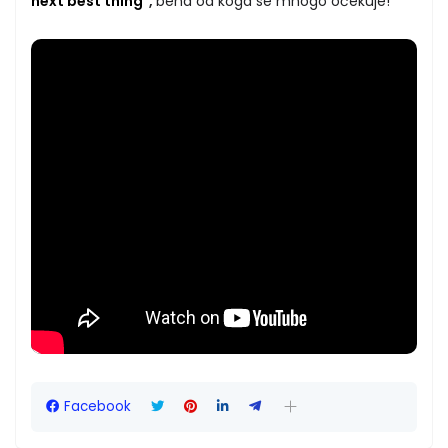
next best thing"
,
bend od koga se mnogo očekuje!
Facebook