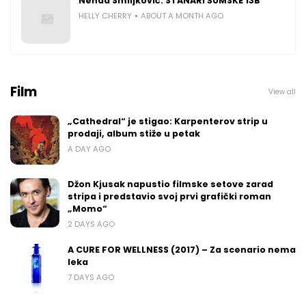
Nenad Smiljković: STANARI ŠUMSKE 13B
HELLY CHERRY
ABOUT A MONTH AGO
Film
View all
„Cathedral“ je stigao: Karpenterov strip u
prodaji, album stiže u petak
A DAY AGO
Džon Kjusak napustio filmske setove zarad
stripa i predstavio svoj prvi grafički roman
„Momo“
2 DAYS AGO
A CURE FOR WELLNESS (2017) – Za scenario nema
leka
7 DAYS AGO