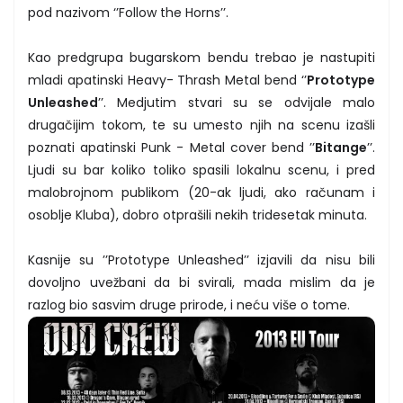
pod nazivom ‘’Follow the Horns’’.
Kao predgrupa bugarskom bendu trebao je nastupiti
mladi apatinski Heavy- Thrash Metal bend ‘’
Prototype
Unleashed
’’. Medjutim stvari su se odvijale malo
drugačijim tokom, te su umesto njih na scenu izašli
poznati apatinski Punk - Metal cover bend ’’
Bitange
’’.
Ljudi su bar koliko toliko spasili lokalnu scenu, i pred
malobrojnom publikom (20-ak ljudi, ako računam i
osoblje Kluba), dobro otprašili nekih tridesetak minuta.
Kasnije su ’’Prototype Unleashed’’ izjavili da nisu bili
dovoljno uvežbani da bi svirali, mada mislim da je
razlog bio sasvim druge prirode, i neću više o tome.