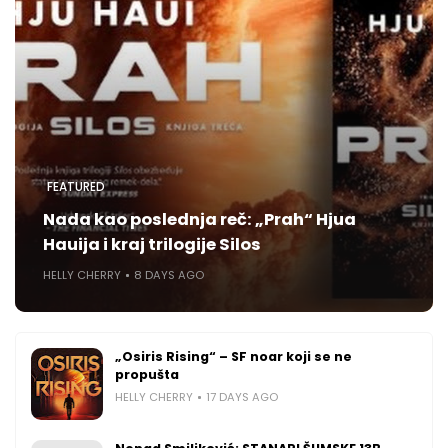
FEATURED
Nada kao poslednja reč: „Prah“ Hjua
Hauija i kraj trilogije Silos
HELLY CHERRY
8 DAYS AGO
„Osiris Rising“ – SF noar koji se ne
propušta
HELLY CHERRY
17 DAYS AGO