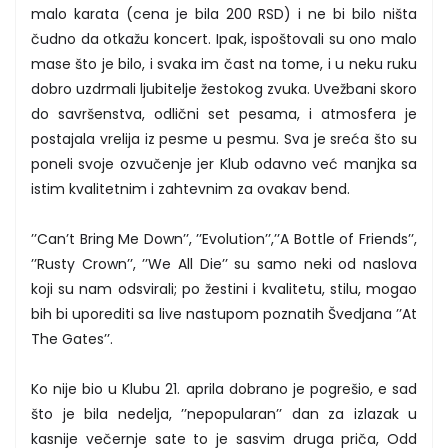
malo karata (cena je bila 200 RSD) i ne bi bilo ništa
čudno da otkažu koncert. Ipak, ispoštovali su ono malo
mase što je bilo, i svaka im čast na tome, i u neku ruku
dobro uzdrmali ljubitelje žestokog zvuka. Uvežbani skoro
do savršenstva, odlični set pesama, i atmosfera je
postajala vrelija iz pesme u pesmu. Sva je sreća što su
poneli svoje ozvučenje jer Klub odavno već manjka sa
istim kvalitetnim i zahtevnim za ovakav bend.
’’Can’t Bring Me Down’’, ’’Evolution’’,’’A Bottle of Friends’’,
’’Rusty Crown’’, ’’We All Die’’ su samo neki od naslova
koji su nam odsvirali; po žestini i kvalitetu, stilu, mogao
bih bi uporediti sa live nastupom poznatih Švedjana ’’At
The Gates’’.
Ko nije bio u Klubu 21. aprila dobrano je pogrešio, e sad
što je bila nedelja, ’’nepopularan’’ dan za izlazak u
kasnije večernje sate to je sasvim druga priča, Odd