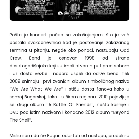
Pošto je koncert počeo sa zakašnjenjem, što je već
postala svakodnevnica kad je poštovanje zakazanog
termina u pitanju, negde oko ponoći, nastupaju Odd
Crew. Bend je osnovan 1998 od strane
desetogodišnjaka koji su imali otvoren put pred sobom
i uz dosta vežbe i napora uspeli da održe bend. Tek
2008 snimaju i prvi zvanični album simboličnog naziva
’’We Are What We Are’’ i stiču dosta fanova kako u
samoj Bugarskoj, tako i u širem regionu. 2010 pojavljuje
se drugi album ’’A Bottle Of Friends’’, nešto kasnije i
DVD pod istim nazivom i konačno 2012 album ’’Beyond
The Shell’’.
Mislio sam da će Bugari odustati od nastupa, prodali su