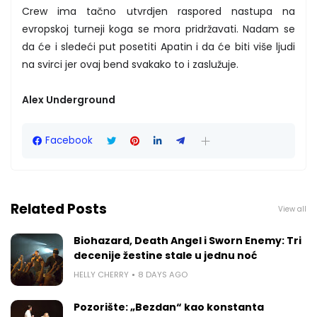
Crew ima tačno utvrdjen raspored nastupa na
evropskoj turneji koga se mora pridržavati. Nadam se
da će i sledeći put posetiti Apatin i da će biti više ljudi
na svirci jer ovaj bend svakako to i zaslužuje.
Alex Underground
Facebook
Related Posts
View all
Biohazard, Death Angel i Sworn Enemy: Tri
decenije žestine stale u jednu noć
HELLY CHERRY
8 DAYS AGO
Pozorište: „Bezdan“ kao konstanta