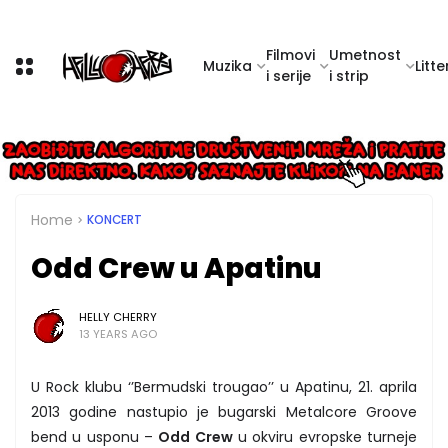
Filmovi
Umetnost
Muzika
Litte
i serije
i strip
Home
KONCERT
Odd Crew u Apatinu
HELLY CHERRY
13 YEARS AGO
U Rock klubu ‘’Bermudski trougao’’ u Apatinu, 21. aprila
2013 godine nastupio je bugarski Metalcore Groove
bend u usponu –
Odd Crew
u okviru evropske turneje