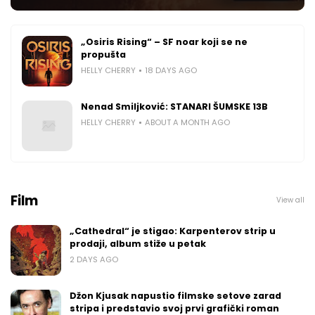
„Osiris Rising“ – SF noar koji se ne
propušta
HELLY CHERRY
18 DAYS AGO
Nenad Smiljković: STANARI ŠUMSKE 13B
HELLY CHERRY
ABOUT A MONTH AGO
Film
View all
„Cathedral“ je stigao: Karpenterov strip u
prodaji, album stiže u petak
2 DAYS AGO
Džon Kjusak napustio filmske setove zarad
stripa i predstavio svoj prvi grafički roman