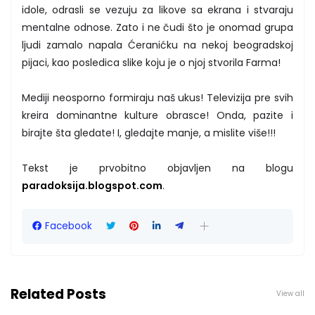
idole, odrasli se vezuju za likove sa ekrana i stvaraju
mentalne odnose. Zato i ne čudi što je onomad grupa
ljudi zamalo napala Ćeranićku na nekoj beogradskoj
pijaci, kao posledica slike koju je o njoj stvorila Farma!
Mediji neosporno formiraju naš ukus! Televizija pre svih
kreira dominantne kulture obrasce! Onda, pazite i
birajte šta gledate! I, gledajte manje, a mislite više!!!
Tekst je prvobitno objavljen na blogu
paradoksija.blogspot.com
.
Facebook
Related Posts
View all