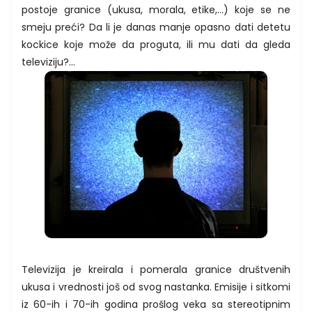
postoje granice (ukusa, morala, etike,...) koje se ne
smeju preći? Da li je danas manje opasno dati detetu
kockice koje može da proguta, ili mu dati da gleda
televiziju?...
Televizija je kreirala i pomerala granice društvenih
ukusa i vrednosti još od svog nastanka. Emisije i sitkomi
iz 60-ih i 70-ih godina prošlog veka sa stereotipnim