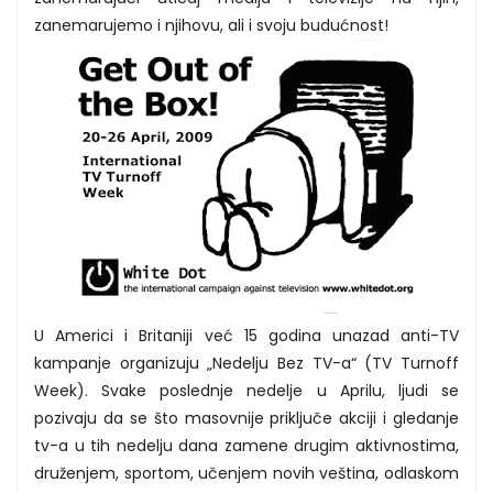
zanemarujemo i njihovu, ali i svoju budućnost!
U Americi i Britaniji već 15 godina unazad anti-TV
kampanje organizuju „Nedelju Bez TV-a“ (TV Turnoff
Week). Svake poslednje nedelje u Aprilu, ljudi se
pozivaju da se što masovnije priključe akciji i gledanje
tv-a u tih nedelju dana zamene drugim aktivnostima,
druženjem, sportom, učenjem novih veština, odlaskom