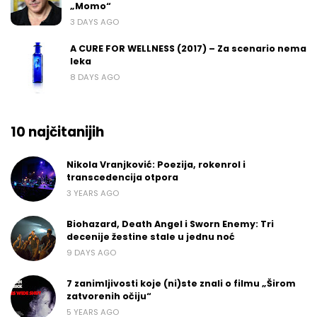
„Momo“
3 DAYS AGO
A CURE FOR WELLNESS (2017) – Za scenario nema
leka
8 DAYS AGO
10 najčitanijih
Nikola Vranjković: Poezija, rokenrol i
transcedencija otpora
3 YEARS AGO
Biohazard, Death Angel i Sworn Enemy: Tri
decenije žestine stale u jednu noć
9 DAYS AGO
7 zanimljivosti koje (ni)ste znali o filmu „Širom
zatvorenih očiju“
5 YEARS AGO