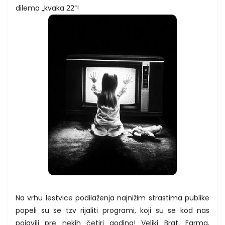
dilema „kvaka 22“!
Na vrhu lestvice podilaženja najnižim strastima publike
popeli su se tzv rijaliti programi, koji su se kod nas
pojavili pre nekih četiri godina! Veliki Brat, Farma,