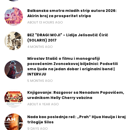
Balkanska smotra mladih strip autora 2026:
Akirin broj za prosperitet stripa
ABOUT 13 HOURS AGO
BEZ "DRAGI MOJI" - Lidija Jelisavčić Ćirić
(SOLARIS) 2017
4 MONTHS AGO
Miroslav Stašić o filmu i monografiji
posvećenim Zvoncekovoj bilježnici: Podsetili
smo ljude na jedan dobar i originalni bend |
INTERVJU
5 MONTHS AGO
Knjigovanje: Razgovor sa Nenadom Popovićem,
urednikom Helly Cherry vebzina
ABOUT A YEAR AGO
Nada kao poslednja reč: „Prah“ Hjua Hauija i kraj
trilogije Silos
9 DAYS AGO