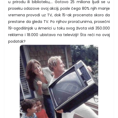
u prirodu ili biblioteku,... Gotovo 25 miliona ljudi se u
proseku odazove ovoj akciji, posle čega 80% njih manje
vremena provodi uz TV, dok 15-ak procenata skoro da
prestane da gleda TV. Po njihov proračunima, prosečni
19-ogodišnjak u Americi u toku svog života vidi 350.000
reklama i 18.000 ubistava na televiziji! Šta reći na ovaj
podatak?