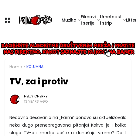
Filmovi
Umetnost
Muzika
Litte
i serije
i strip
Home
KOLUMNA
TV, za i protiv
HELLY CHERRY
13 YEARS AGO
Nedavna dešavanja na „Farmi“ ponovo su aktuelizovala
neka dugo prenebregavana pitanja! Kakva je i kolika
uloga TV-a i medija uošte u današnje vreme? Da li