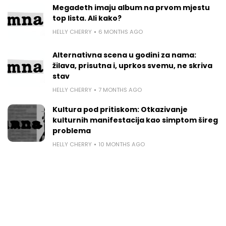
Megadeth imaju album na prvom mjestu
top lista. Ali kako?
HELLY CHERRY
6 MONTHS AGO
Alternativna scena u godini za nama:
žilava, prisutna i, uprkos svemu, ne skriva
stav
HELLY CHERRY
7 MONTHS AGO
Kultura pod pritiskom: Otkazivanje
kulturnih manifestacija kao simptom šireg
problema
HELLY CHERRY
10 MONTHS AGO