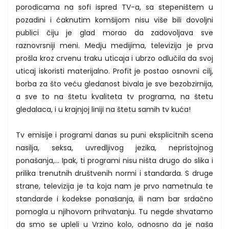
porodicama na sofi ispred TV-a, sa stepeništem u
pozadini i ćaknutim komšijom nisu više bili dovoljni
publici čiju je glad morao da zadovoljava sve
raznovrsniji meni. Medju medijima, televizija je prva
prošla kroz crvenu traku uticaja i ubrzo odlučila da svoj
uticaj iskoristi materijalno. Profit je postao osnovni cilj,
borba za što veću gledanost bivala je sve bezobzirnija,
a sve to na štetu kvaliteta tv programa, na štetu
gledalaca, i u krajnjoj liniji na štetu samih tv kuća!
Tv emisije i programi danas su puni eksplicitnih scena
nasilja, seksa, uvredljivog jezika, nepristojnog
ponašanja,... Ipak, ti programi nisu ništa drugo do slika i
prilika trenutnih društvenih normi i standarda. S druge
strane, televizija je ta koja nam je prvo nametnula te
standarde i kodekse ponašanja, ili nam bar srdačno
pomogla u njihovom prihvatanju. Tu negde shvatamo
da smo se upleli u Vrzino kolo, odnosno da je naša