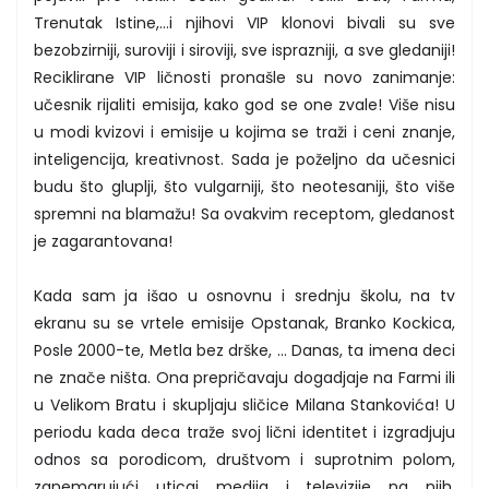
Trenutak Istine,...i njihovi VIP klonovi bivali su sve
bezobzirniji, suroviji i siroviji, sve isprazniji, a sve gledaniji!
Reciklirane VIP ličnosti pronašle su novo zanimanje:
učesnik rijaliti emisija, kako god se one zvale! Više nisu
u modi kvizovi i emisije u kojima se traži i ceni znanje,
inteligencija, kreativnost. Sada je poželjno da učesnici
budu što gluplji, što vulgarniji, što neotesaniji, što više
spremni na blamažu! Sa ovakvim receptom, gledanost
je zagarantovana!
Kada sam ja išao u osnovnu i srednju školu, na tv
ekranu su se vrtele emisije Opstanak, Branko Kockica,
Posle 2000-te, Metla bez drške, ... Danas, ta imena deci
ne znače ništa. Ona prepričavaju dogadjaje na Farmi ili
u Velikom Bratu i skupljaju sličice Milana Stankovića! U
periodu kada deca traže svoj lični identitet i izgradjuju
odnos sa porodicom, društvom i suprotnim polom,
zanemarujući uticaj medija i televizije na njih,