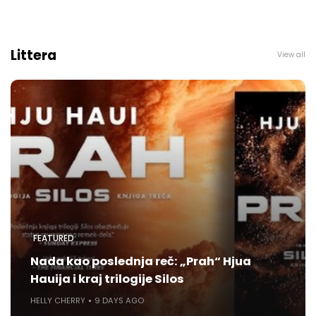
Littera
View all
FEATURED
Nada kao poslednja reč: „Prah“ Hjua
Hauija i kraj trilogije Silos
HELLY CHERRY
9 DAYS AGO