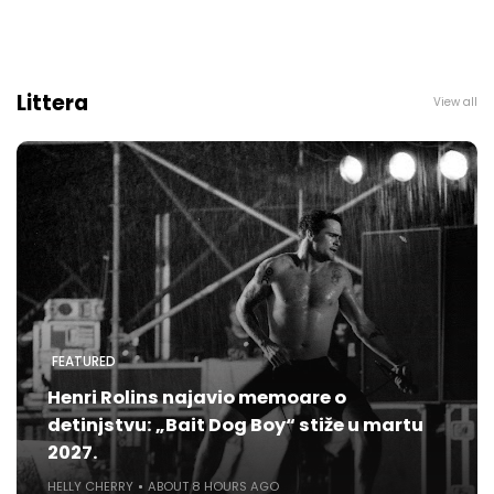
Littera
View all
FEATURED
Henri Rolins najavio memoare o
detinjstvu: „Bait Dog Boy“ stiže u martu
2027.
HELLY CHERRY
ABOUT 8 HOURS AGO