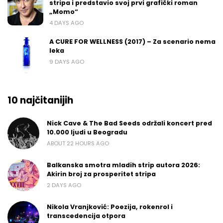
stripa i predstavio svoj prvi grafički roman
„Momo“
4 DAYS AGO
A CURE FOR WELLNESS (2017) – Za scenario nema
leka
9 DAYS AGO
10 najčitanijih
Nick Cave & The Bad Seeds održali koncert pred
10.000 ljudi u Beogradu
ABOUT 22 HOURS AGO
Balkanska smotra mladih strip autora 2026:
Akirin broj za prosperitet stripa
2 DAYS AGO
Nikola Vranjković: Poezija, rokenrol i
transcedencija otpora