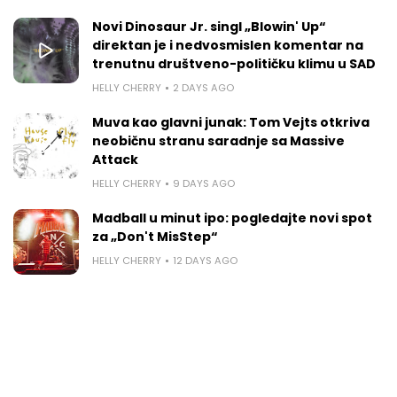
Novi Dinosaur Jr. singl „Blowin' Up“
direktan je i nedvosmislen komentar na
trenutnu društveno-političku klimu u SAD
HELLY CHERRY
2 DAYS AGO
Muva kao glavni junak: Tom Vejts otkriva
neobičnu stranu saradnje sa Massive
Attack
HELLY CHERRY
9 DAYS AGO
Madball u minut ipo: pogledajte novi spot
za „Don't MisStep“
HELLY CHERRY
12 DAYS AGO