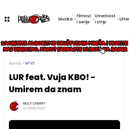
Filmovi
Umetnost
Muzika
Litte
i serije
i strip
Home
MTV3
LUR feat. Vuja KBO! -
Umirem da znam
HELLY CHERRY
13 YEARS AGO