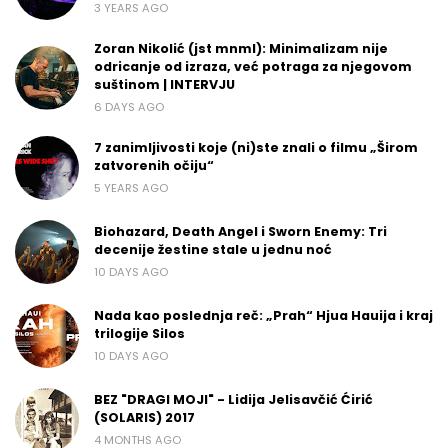
3 YEARS AGO
Zoran Nikolić (jst mnml): Minimalizam nije
odricanje od izraza, već potraga za njegovom
suštinom | INTERVJU
6 DAYS AGO
7 zanimljivosti koje (ni)ste znali o filmu „Širom
zatvorenih očiju“
5 YEARS AGO
Biohazard, Death Angel i Sworn Enemy: Tri
decenije žestine stale u jednu noć
10 DAYS AGO
Nada kao poslednja reč: „Prah“ Hjua Hauija i kraj
trilogije Silos
10 DAYS AGO
BEZ "DRAGI MOJI" - Lidija Jelisavčić Ćirić
(SOLARIS) 2017
4 MONTHS AGO