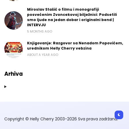
Miroslav Stašić o filmu i monografiji
posvećenim Zvoncekovoj bilježnici: Podsetili
smo ljude na jedan dobar i originalni bend |
INTERVJU
5 MONTHS AGO
Knjigovanje: Razgovor sa Nenadom Popovićem,
urednikom Helly Cherry vebzina
ABOUT A YEAR AGO
Arhiva
Copyright © Helly Cherry 2003-2026 Sva prava zadržana.