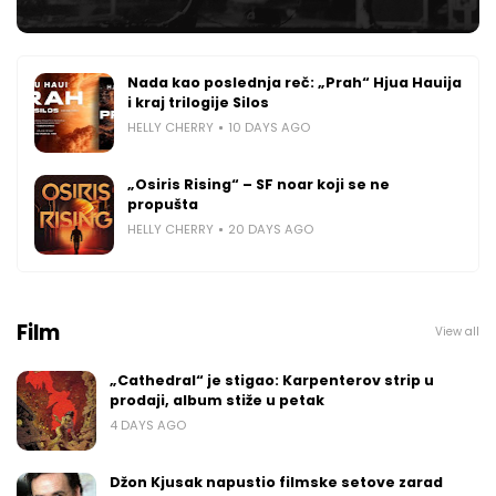
Nada kao poslednja reč: „Prah“ Hjua Hauija
i kraj trilogije Silos
HELLY CHERRY
10 DAYS AGO
„Osiris Rising“ – SF noar koji se ne
propušta
HELLY CHERRY
20 DAYS AGO
Film
View all
„Cathedral“ je stigao: Karpenterov strip u
prodaji, album stiže u petak
4 DAYS AGO
Džon Kjusak napustio filmske setove zarad