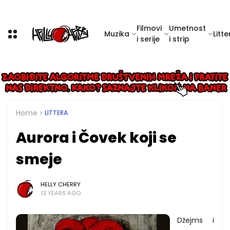
Filmovi
Umetnost
Muzika
Litte
i serije
i strip
Home
LITTERA
Aurora i Čovek koji se
smeje
HELLY CHERRY
13 YEARS AGO
Džejms i