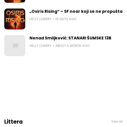
„Osiris Rising“ – SF noar koji se ne propušta
HELLY CHERRY
19 DAYS AGO
Nenad Smiljković: STANARI ŠUMSKE 13B
HELLY CHERRY
ABOUT A MONTH AGO
Littera
View all