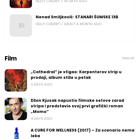
HELLY CHERRY
19 DAYS AGO
Nenad Smiljković: STANARI ŠUMSKE 13B
HELLY CHERRY
ABOUT A MONTH AGO
Film
View all
„Cathedral“ je stigao: Karpenterov strip u
prodaji, album stiže u petak
3 DAYS AGO
Džon Kjusak napustio filmske setove zarad
stripa i predstavio svoj prvi grafički roman
„Momo“
4 DAYS AGO
A CURE FOR WELLNESS (2017) – Za scenario nema
leka