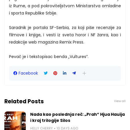
iz Rume, a pod pokroviteljstvom Ministarstva omladine
i sporta Republike Srbije.
Saradnik je portala SF-Serbia, za koji piše recenzije za
filmove i knjige, i vesti iz sveta horor i NF žanra, kao i
redakcije web magazina Remix Press.
Pevač je i tekstopisac benda „Vultures“.
Facebook
Related Posts
View all
Nada kao poslednja reč: „Prah“ Hjua Hauija
i kraj trilogije Silos
HELLY CHERRY
10 DAYS AGO