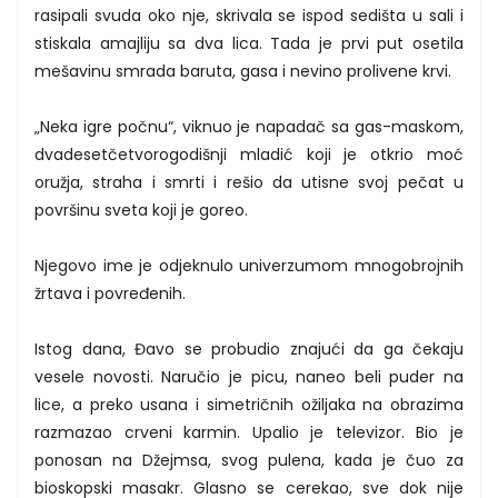
rasipali svuda oko nje, skrivala se ispod sedišta u sali i
stiskala amajliju sa dva lica. Tada je prvi put osetila
mešavinu smrada baruta, gasa i nevino prolivene krvi.
„Neka igre počnu“, viknuo je napadač sa gas-maskom,
dvadesetčetvorogodišnji mladić koji je otkrio moć
oružja, straha i smrti i rešio da utisne svoj pečat u
površinu sveta koji je goreo.
Njegovo ime je odjeknulo univerzumom mnogobrojnih
žrtava i povređenih.
Istog dana, Đavo se probudio znajući da ga čekaju
vesele novosti. Naručio je picu, naneo beli puder na
lice, a preko usana i simetričnih ožiljaka na obrazima
razmazao crveni karmin. Upalio je televizor. Bio je
ponosan na Džejmsa, svog pulena, kada je čuo za
bioskopski masakr. Glasno se cerekao, sve dok nije