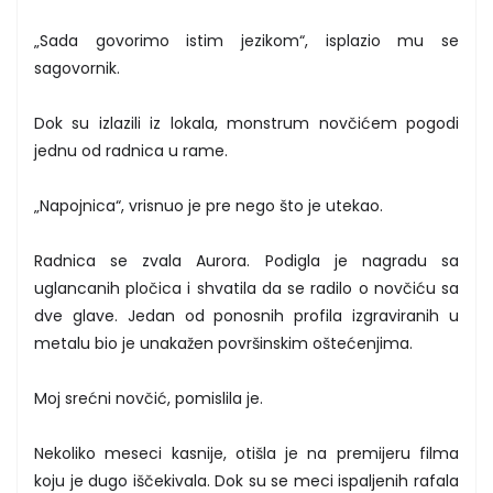
„Sada govorimo istim jezikom“, isplazio mu se
sagovornik.
Dok su izlazili iz lokala, monstrum novčićem pogodi
jednu od radnica u rame.
„Napojnica“, vrisnuo je pre nego što je utekao.
Radnica se zvala Aurora. Podigla je nagradu sa
uglancanih pločica i shvatila da se radilo o novčiću sa
dve glave. Jedan od ponosnih profila izgraviranih u
metalu bio je unakažen površinskim oštećenjima.
Moj srećni novčić, pomislila je.
Nekoliko meseci kasnije, otišla je na premijeru filma
koju je dugo iščekivala. Dok su se meci ispaljenih rafala