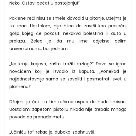
Neko. Ostavi pečat u postojanju!“
Paklene reči nisu se smele dovoditi u pitanje. Džejms je
to znao. Uostalom, nije hteo da završi kao prosečni
golja kojeg će pokositi nekakva boleština ili auto u
prolazu. Želeo je da mu ime odjekne celim
univerzumom... bar jednom.
„Na kraju krajeva, zašto tražiti razlog?“ Đavo se igrao
novčićem koji je izvadio iz kaputa. „Ponekad je
najjednostavnije samo se zavaliti i posmatrati svet u
plamenu!“
Džejms je čak i u tim rečima uspeo da nađe smisao.
Uostalom, zapetom pištolju nikada nije trebalo mnogo
povoda da pronađe metu.
„Učiniću to“, rekao je, duboko izdahnuvši.