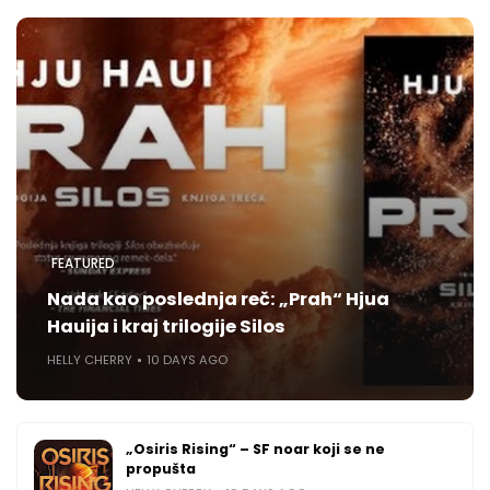
FEATURED
Nada kao poslednja reč: „Prah“ Hjua
Hauija i kraj trilogije Silos
HELLY CHERRY
10 DAYS AGO
„Osiris Rising“ – SF noar koji se ne
propušta