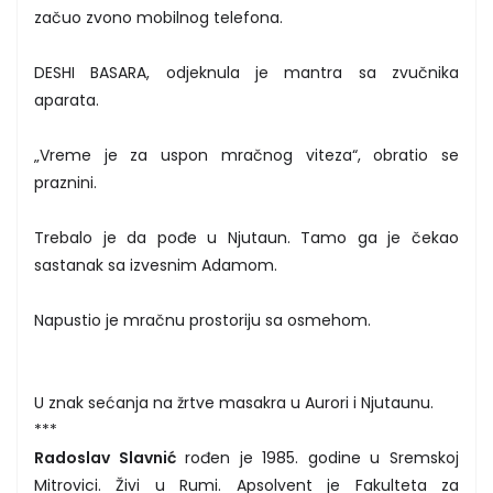
začuo zvono mobilnog telefona.
DESHI BASARA, odjeknula je mantra sa zvučnika
aparata.
„Vreme je za uspon mračnog viteza“, obratio se
praznini.
Trebalo je da pođe u Njutaun. Tamo ga je čekao
sastanak sa izvesnim Adamom.
Napustio je mračnu prostoriju sa osmehom.
U znak sećanja na žrtve masakra u Aurori i Njutaunu.
***
Radoslav Slavnić
rođen je 1985. godine u Sremskoj
Mitrovici. Živi u Rumi. Apsolvent je Fakulteta za