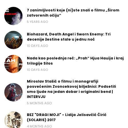
7 zanimljivosti koje (ni)ste znali o filmu „Širom
zatvorenih očiju“
5 YEARS AGO
Biohazard, Death Angel i Sworn Enemy: Tri
decenije žestine stale u jednu noć
10 DAYS AGO
Nada kao poslednja reč: „Prah“ Hjua Hauija i kraj
trilogije Silos
10 DAYS AGO
Miroslav Stašić o filmu i monografiji
posvećenim Zvoncekovoj bilježnici: Podsetili
smo ljude na jedan dobar i originalni bend |
INTERVJU
5 MONTHS AGO
BEZ "DRAGI MOJI" - Lidija Jelisavčić Ćirić
(SOLARIS) 2017
4 MONTHS AGO