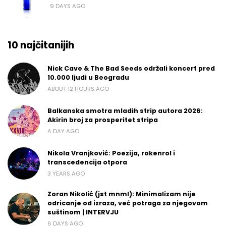
9 DAYS AGO
10 najčitanijih
Nick Cave & The Bad Seeds održali koncert pred
10.000 ljudi u Beogradu
ABOUT 12 HOURS AGO
Balkanska smotra mladih strip autora 2026:
Akirin broj za prosperitet stripa
A DAY AGO
Nikola Vranjković: Poezija, rokenrol i
transcedencija otpora
3 YEARS AGO
Zoran Nikolić (jst mnml): Minimalizam nije
odricanje od izraza, već potraga za njegovom
suštinom | INTERVJU
6 DAYS AGO