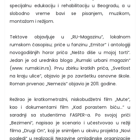
specijalnu edukaciju i rehabilitaciju u Beogradu, a u
slobodno vreme bavi se pisanjem, muzikom,
montažom i režijom.
Tektove objavljuje u „RU-Magazinu“, lokalnom
rumskom časopisu; priče u fanzinu „Emitor“ i antologiji
novogodišnjih horor priča „Nešto diše u mojoj torti“.
Jedan je od urednika bloga „Rumski urbani magazin“
(www. rumski.in.rs). Prvu zbirku kratkih priča, „Svetlost
na kraju ulice“, objavio je po završetku osnovne škole.
Roman prvenac „Nemezis“ objavio je 2011. godine.
Režirao je kratkometražni, niskobudžetni film „Mute“,
kao i dokumentarni film „Kad porastem biću...“ u
saradnji sa studentima FASPER-a. Po svojoj priči
„Bezimeni“, napisao je scenario i učestvovao u režiji
filma „Drugi On“, koji je snimljen u okviru projekta „Novi
pogledi“ u realizaciji Nezavine omladinske organizacije