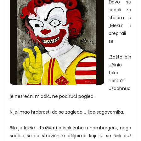
Đavo su
sedeli za
stolom u
„Meku“ i
prepirali
se.
„Zašto bih
učinio
tako
nešto?“
uzdahnuo
je nesrećni mladić, ne podižući pogled.
Nije imao hrabrosti da se zagleda u lice sagovornika.
Bilo je lakše istraživati otisak zuba u hamburgeru, nego
suočiti se sa stravičnim ožiljcima koji su se širili duž