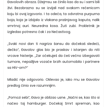
Đavolovih obraza. Džejmsu se činilo kao da su i sami bili
živi. Bezobrazno su se izvijali nad svakom rečenicom
koju bi ovaj izgovorio. I ta odeća, ta odvratna purpurna
boja, koja je izbijala iz vlakana prašnjavog kaputa, nalik
smrtnoj auri. Neuredna kosa. Žuti zubi. Prokletnik je
izgledao potresno čak i za Nečastivog.
„Svaki novi dan ti nagriza šansu da dočekaš sledeći,
dečko“, Đavolov glas bio je praskav i istanjen do niti
vrcave histerije. „Zar očekuješ da ćeš večno izbegavati
tumore, nepažljive vozače brzih automobila i partnere
sa HIV-om?“
Mladić nije odgovorio. Oklevao je, iako mu se Đavolov
predlog činio sve razumnijim.
„Pomozi sebi“, Đavo je oblizao usne. „Načni se, kao što si
načeo taj hamburger. Dočekaj Smrt spreman, kao