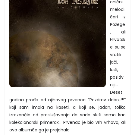
onični
melodi
čari iz
Požege
, ali
Hrvatsk
e, su se
vratili
jači,
luđi,
pozitiv
niji…
Deset
godina prođe od njihovog prvenca “Pozdrav dabru!!!”
koji sam imala na kaseti, a koji se, jadan, toliko
izrezančio od preslušavanja da sada služi samo kao
kolekcionarski primerak… Prvenac je bio vrh vrhova, ali
ovo albumče ga je prejahalo.