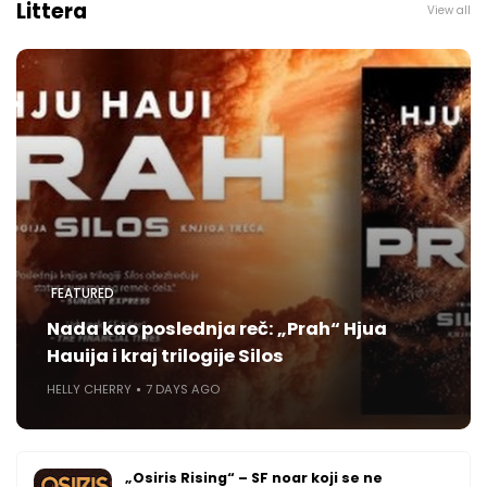
Littera
View all
FEATURED
Nada kao poslednja reč: „Prah“ Hjua
Hauija i kraj trilogije Silos
HELLY CHERRY
7 DAYS AGO
„Osiris Rising“ – SF noar koji se ne