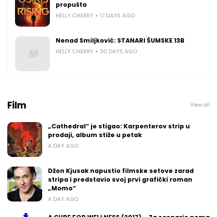
propušta
HELLY CHERRY
17 DAYS AGO
Nenad Smiljković: STANARI ŠUMSKE 13B
HELLY CHERRY
30 DAYS AGO
Film
View all
„Cathedral“ je stigao: Karpenterov strip u
prodaji, album stiže u petak
A DAY AGO
Džon Kjusak napustio filmske setove zarad
stripa i predstavio svoj prvi grafički roman
„Momo“
A DAY AGO