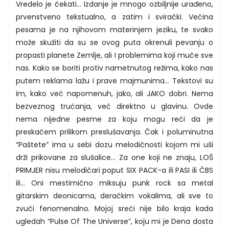
Vredelo je čekati… Izdanje je mnogo ozbiljnije urađeno,
prvenstveno tekstualno, a zatim i svirački. Većina
pesama je na njihovom materinjem jeziku, te svako
može skužiti da su se ovog puta okrenuli pevanju o
propasti planete Zemlje, ali I problemima koji muče sve
nas. Kako se boriti protiv nametnutog režima, kako nas
putem reklama lažu i prave majmunima... Tekstovi su
im, kako već napomenuh, jako, ali JAKO dobri. Nema
bezveznog trućanja, već direktno u glavinu. Ovde
nema nijedne pesme za koju mogu reći da je
preskačem prilikom preslušavanja. Čak i poluminutna
“Paštete” ima u sebi dozu melodičnosti kojom mi uši
drži prikovane za slušalice… Za one koji ne znaju, LOŠ
PRIMJER nisu melodičari poput SIX PACK-a ili PASI ili ČBS
ili… Oni mestimično miksuju punk rock sa metal
gitarskim deonicama, deračkim vokalima, ali sve to
zvuči fenomenalno. Mojoj sreći nije bilo kraja kada
ugledah “Pulse Of The Universe”, koju mi je Dena dosta