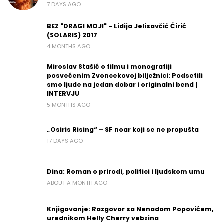
7 DAYS AGO
BEZ "DRAGI MOJI" - Lidija Jelisavčić Ćirić
(SOLARIS) 2017
4 MONTHS AGO
Miroslav Stašić o filmu i monografiji
posvećenim Zvoncekovoj bilježnici: Podsetili
smo ljude na jedan dobar i originalni bend |
INTERVJU
5 MONTHS AGO
„Osiris Rising“ – SF noar koji se ne propušta
17 DAYS AGO
Dina: Roman o prirodi, politici i ljudskom umu
ABOUT A MONTH AGO
Knjigovanje: Razgovor sa Nenadom Popovićem,
urednikom Helly Cherry vebzina