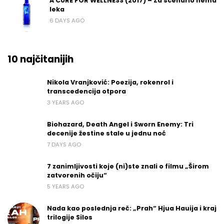
A CURE FOR WELLNESS (2017) – Za scenario nema
leka
6 DAYS AGO
10 najčitanijih
Nikola Vranjković: Poezija, rokenrol i
transcedencija otpora
3 YEARS AGO
Biohazard, Death Angel i Sworn Enemy: Tri
decenije žestine stale u jednu noć
7 DAYS AGO
7 zanimljivosti koje (ni)ste znali o filmu „Širom
zatvorenih očiju“
5 YEARS AGO
Nada kao poslednja reč: „Prah“ Hjua Hauija i kraj
trilogije Silos