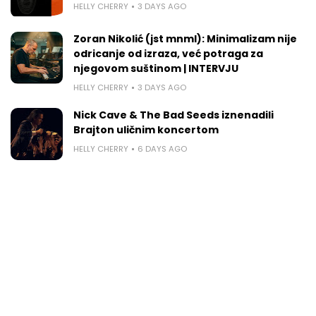
HELLY CHERRY
3 DAYS AGO
Zoran Nikolić (jst mnml): Minimalizam nije
odricanje od izraza, već potraga za
njegovom suštinom | INTERVJU
HELLY CHERRY
3 DAYS AGO
Nick Cave & The Bad Seeds iznenadili
Brajton uličnim koncertom
HELLY CHERRY
6 DAYS AGO