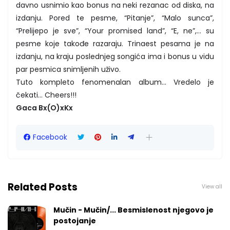
davno usnimio kao bonus na neki rezanac od diska, na
izdanju. Pored te pesme, “Pitanje”, “Malo sunca”,
“Prelijepo je sve”, “Your promised land”, “E, ne”,… su
pesme koje takođe razaraju. Trinaest pesama je na
izdanju, na kraju poslednjeg songića ima i bonus u vidu
par pesmica snimljenih uživo.
Tuto kompleto fenomenalan album… Vredelo je
čekati… Cheers!!!
Gaca Bx(O)xKx
Facebook
Related Posts
View all
Mučin - Mučin/... Besmislenost njegovo je
postojanje