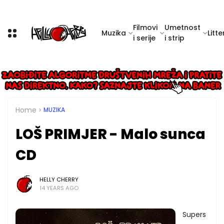
Filmovi
Umetnost
Muzika
Litte
i serije
i strip
Home
MUZIKA
LOŠ PRIMJER - Malo sunca
CD
HELLY CHERRY
14 YEARS AGO
Supers