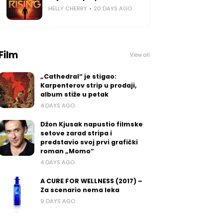
HELLY CHERRY
20 DAYS AGO
Film
View all
„Cathedral“ je stigao:
Karpenterov strip u prodaji,
album stiže u petak
4 DAYS AGO
Džon Kjusak napustio filmske
setove zarad stripa i
predstavio svoj prvi grafički
roman „Momo“
4 DAYS AGO
A CURE FOR WELLNESS (2017) –
Za scenario nema leka
9 DAYS AGO