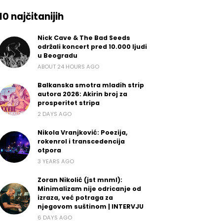
10 najčitanijih
Nick Cave & The Bad Seeds
održali koncert pred 10.000 ljudi
u Beogradu
ABOUT 24 HOURS AGO
Balkanska smotra mladih strip
autora 2026: Akirin broj za
prosperitet stripa
2 DAYS AGO
Nikola Vranjković: Poezija,
rokenrol i transcedencija
otpora
3 YEARS AGO
Zoran Nikolić (jst mnml):
Minimalizam nije odricanje od
izraza, već potraga za
njegovom suštinom | INTERVJU
6 DAYS AGO