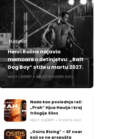
FEATURED
Henri Rolins najavio
memoare o detinjstvu: „Bait
Dog Boy“ stiže u martu 2027.
HELLY CHERRY
ABOUT 9 HOURS AGO
Nada kao poslednja reč:
„Prah“ Hjua Hauija i kraj
trilogije Silos
HELLY CHERRY
10 DAYS AGO
„Osiris Rising“ – SF noar
koji se ne propušta