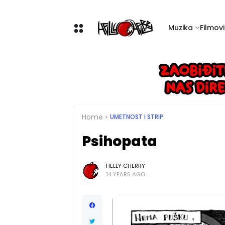
Muzika
Filmovi 
Home
UMETNOST I STRIP
Psihopata
HELLY CHERRY
14 YEARS AGO