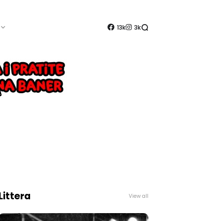
13k
3k
Littera
View all