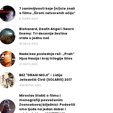
7 zanimljivosti koje (ni)ste znali
o filmu „Širom zatvorenih očiju“
5 YEARS AGO
Biohazard, Death Angel i Sworn
Enemy: Tri decenije žestine
stale u jednu noć
10 DAYS AGO
Nada kao poslednja reč: „Prah“
Hjua Hauija i kraj trilogije Silos
10 DAYS AGO
BEZ "DRAGI MOJI" - Lidija
Jelisavčić Ćirić (SOLARIS) 2017
4 MONTHS AGO
Miroslav Stašić o filmu i
monografiji posvećenim
Zvoncekovoj bilježnici: Podsetili
smo ljude na jedan dobar i