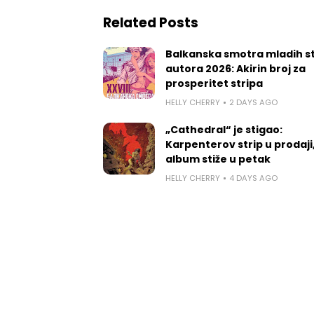
Related Posts
Balkanska smotra mladih st
autora 2026: Akirin broj za
prosperitet stripa
HELLY CHERRY
2 DAYS AGO
„Cathedral“ je stigao:
Karpenterov strip u prodaji
album stiže u petak
HELLY CHERRY
4 DAYS AGO